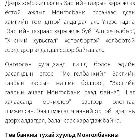
Дээрх хоёр жишээ нь Засгийн газрын хэрэгжүүлэх
ёстой ажлыг Монголбанк үүрссэнээс үүдсэн
хамгийн том дүнтэй алдагдал аж. Үүнээс гадна
Засгийн газраас хэрэгжүүлж буй “Алт хөтөлбөр”,
“Хүнсний хувьсгал” хөтөлбөртэй холбоотой
зээлүүд дээр алдагдал үүссээр байгаа аж.
Өнгөрсөн хугацаанд гишүүд болон эдийн
засагчдын зүгээс “Монголбанкийг Засгийн
газрын кассын машин боллоо”, “Засгийн
газрын ачааг Монголбанк үүрээд байна”, “Нэг
халаасанд орчихлоо” зэргээр олонтаа
шүүмжилсэн. Энэ шүүмжлэл ч үнэний ортой гэдэг нь
дээрх алдагдал, балансаас харагдаж байна.
Төв банкны тухай хуульд Монголбанкны