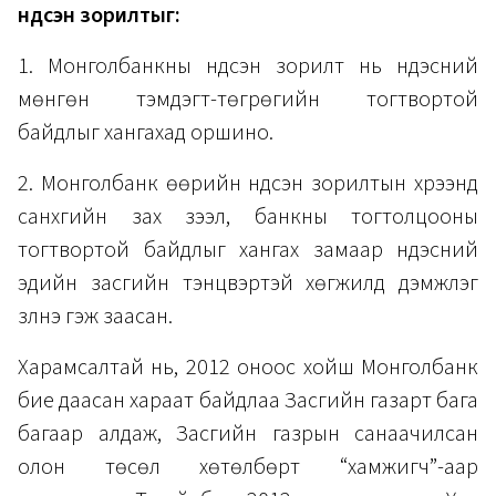
үндсэн зорилтыг:
1. Монголбанкны үндсэн зорилт нь үндэсний
мөнгөн тэмдэгт-төгрөгийн тогтвортой
байдлыг хангахад оршино.
2. Монголбанк өөрийн үндсэн зорилтын хүрээнд
санхүүгийн зах зээл, банкны тогтолцооны
тогтвортой байдлыг хангах замаар үндэсний
эдийн засгийн тэнцвэртэй хөгжилд дэмжлэг
үзүүлнэ гэж заасан.
Харамсалтай нь, 2012 оноос хойш Монголбанк
бие даасан хараат байдлаа Засгийн газарт бага
багаар алдаж, Засгийн газрын санаачилсан
олон төсөл хөтөлбөрт “хамжигч”-аар