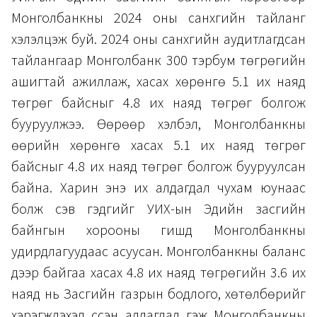
Монголбанкны 2024 оны санхүүгийн тайланг
хэлэлцэж буй. 2024 оны санхүүгийн аудитлагдсан
тайлангаар Монголбанк 300 тэрбум төгрөгийн
ашигтай ажиллаж, хасах хөрөнгө 5.1 их наяд
төгрөг байсныг 4.8 их наяд төгрөг болгож
бууруулжээ. Өөрөөр хэлбэл, Монголбанкны
өөрийн хөрөнгө хасах 5.1 их наяд төгрөг
байсныг 4.8 их наяд төгрөг болгож бууруулсан
байна. Харин энэ их алдагдал чухам юунаас
болж үүсэв гэдгийг УИХ-ын Эдийн засгийн
байнгын хорооны гишүүд Монголбанкны
удирдлагуудаас асуусан. Монголбанкны баланс
дээр байгаа хасах 4.8 их наяд төгрөгийн 3.6 их
наяд нь Засгийн газрын бодлого, хөтөлбөрийг
хэрэгжүүлэхэд үүссэн алдагдал гэж Монголбанкны