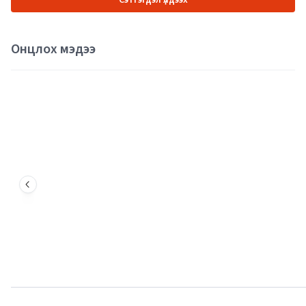
Сэтгэгдэл үлдээх
Онцлох мэдээ