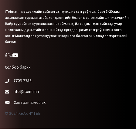
iToim.mn мэдээллийн сайтын сэтгүүлчид нь сэтгүүлзүйн салбарт 3-20 жил
ажилласан туршлагатай, хөндлөнгийн болон мэргэжлийн шинжээчдийн
байр суурийг эх сурвалжаас нь тоймлож, үйл явдлын үнэн хийгээд учир
шалтгааны дүгнэлтийг олон нийтэд хүргэдэг цахим сэтгүүлзүйн шинэ өнгө
аясыг Монголдоо нутагшуулахыг зорилго болгон ажилладаг мэргэжлийн
баг юм.
Холбоо барих:
7705-7758
info@itoim.mn
Хамтран ажиллах
© 2024 Хөх Ах НҮТББ