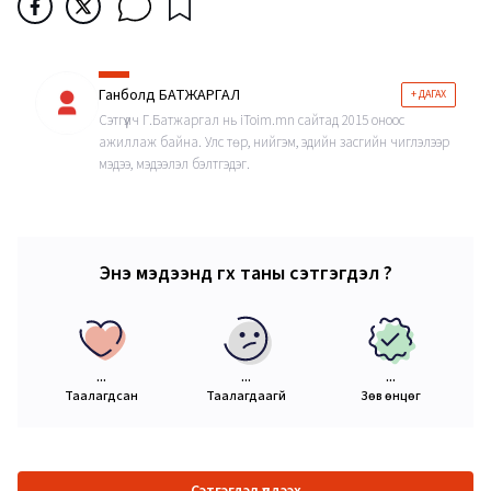
Ганболд БАТЖАРГАЛ
+ ДАГАХ
Сэтгүүлч Г.Батжаргал нь iToim.mn сайтад 2015 оноос
ажиллаж байна. Улс төр, нийгэм, эдийн засгийн чиглэлээр
мэдээ, мэдээлэл бэлтгэдэг.
Энэ мэдээнд өгөх таны сэтгэгдэл ?
...
...
...
Таалагдсан
Таалагдаагүй
Зөв өнцөг