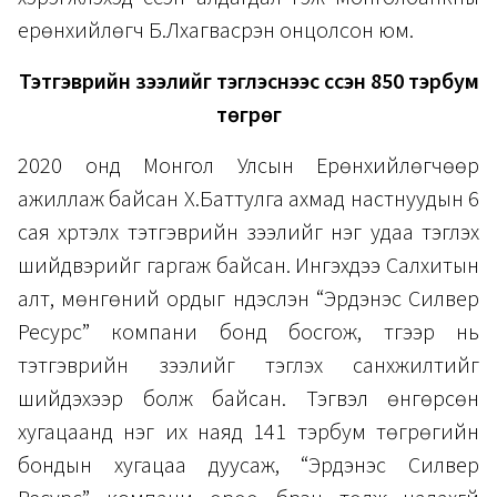
ерөнхийлөгч Б.Лхагвасүрэн онцолсон юм.
Тэтгэврийн зээлийг тэглэснээс үүссэн 850 тэрбум
төгрөг
2020 онд Монгол Улсын Ерөнхийлөгчөөр
ажиллаж байсан Х.Баттулга ахмад настнуудын 6
сая хүртэлх тэтгэврийн зээлийг нэг удаа тэглэх
шийдвэрийг гаргаж байсан. Ингэхдээ Салхитын
алт, мөнгөний ордыг үндэслэн “Эрдэнэс Силвер
Ресурс” компани бонд босгож, түүгээр нь
тэтгэврийн зээлийг тэглэх санхүүжилтийг
шийдэхээр болж байсан. Тэгвэл өнгөрсөн
хугацаанд нэг их наяд 141 тэрбум төгрөгийн
бондын хугацаа дуусаж, “Эрдэнэс Силвер