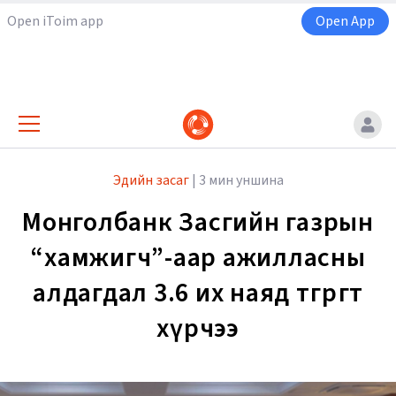
Open iToim app
Open App
Эдийн засаг
|
3 мин уншина
Монголбанк Засгийн газрын
“хамжигч”-аар ажилласны
алдагдал 3.6 их наяд төгрөгт
хүрчээ