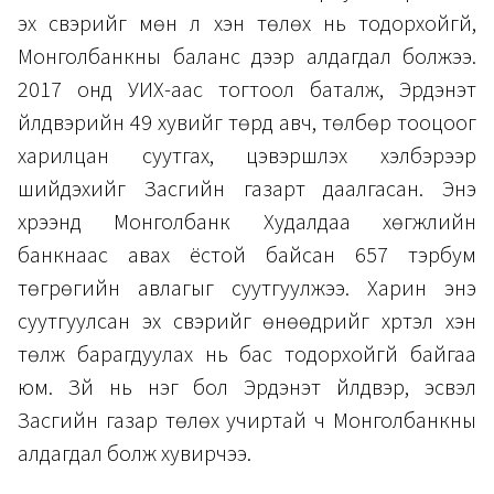
эх үүсвэрийг мөн л хэн төлөх нь тодорхойгүй,
Монголбанкны баланс дээр алдагдал болжээ.
2017 онд УИХ-аас тогтоол баталж, Эрдэнэт
үйлдвэрийн 49 хувийг төрд авч, төлбөр тооцоог
харилцан суутгах, цэвэршүүлэх хэлбэрээр
шийдэхийг Засгийн газарт даалгасан. Энэ
хүрээнд
Монголбанк Худалдаа хөгжлийн
банкнаас авах ёстой байсан 657 тэрбум
төгрөгийн авлагыг суутгуулжээ. Харин энэ
суутгуулсан эх үүсвэрийг өнөөдрийг хүртэл хэн
төлж барагдуулах нь бас тодорхойгүй байгаа
юм. Зүй нь нэг бол Эрдэнэт үйлдвэр, эсвэл
Засгийн газар төлөх учиртай ч Монголбанкны
алдагдал болж хувирчээ.