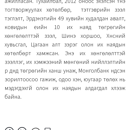
ажилласан. Тухайлбал, 2012 оноос эхэлсэн Үнэ
тогтворжуулах хөтөлбөр, тэтгэврийн зээл
тэглэлт, Эрдэнэтийн 49 хувийн худалдан авалт,
ковидын үеийн 10 их наяд төгрөгийн
хөнгөлөлттэй зээл, Шинэ хоршоо, Хүнсний
хувьсгал, Цагаан алт зэрэг олон их наядын
хөтөлбөрт хамжсан. Энэ их хөнгөлөлттэй
зээллэг, их хэмжээний мөнгөний нийлүүлэлтийн
үр дүнд төгрөгийн ханш унаж, Монголбанк үндсэн
зорилтоосоо гажиж, одоо хэн, юугаар төлөх нь
мэдэгдэхгүй олон их наядын алдагдал хүлээж
байна.