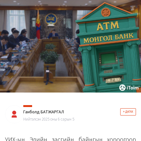
Ганболд БАТЖАРГАЛ
+ ДАГАХ
Нийтэлсэн 2025 оны 6 сарын 5
УИХ-ын Эдийн засгийн байнгын хороогоор