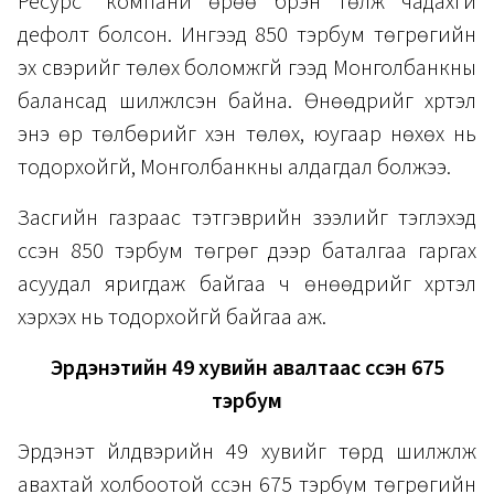
Ресурс” компани өрөө бүрэн төлж чадахгүй
дефолт болсон. Ингээд 850 тэрбум төгрөгийн
эх үүсвэрийг төлөх боломжгүй гээд Монголбанкны
балансад шилжүүлсэн байна. Өнөөдрийг хүртэл
энэ өр төлбөрийг хэн төлөх, юугаар нөхөх нь
тодорхойгүй, Монголбанкны алдагдал болжээ.
Засгийн газраас тэтгэврийн зээлийг тэглэхэд
үүссэн 850 тэрбум төгрөг дээр баталгаа гаргах
асуудал яригдаж байгаа ч өнөөдрийг хүртэл
хэрхэх нь тодорхойгүй байгаа аж.
Эрдэнэтийн 49 хувийн авалтаас үүссэн 675
тэрбум
Эрдэнэт үйлдвэрийн 49 хувийг төрд шилжүүлж
авахтай холбоотой үүссэн 675 тэрбум төгрөгийн