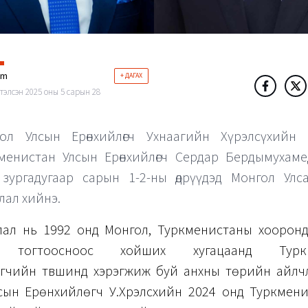
im
+ ДАГАХ
тэлсэн 2025 оны 5 сарын 28
ол Улсын Ерөнхийлөгч Ухнаагийн Хүрэлсүхийн 
менистан Улсын Ерөнхийлөгч Сердар Бердымухаме
зургадугаар сарын 1-2-ны өдрүүдэд Монгол Улса
лал хийнэ.
лчлал нь 1992 онд Монгол, Туркменистаны хоорон
а тогтоосноос хойших хугацаанд Туркм
гчийн түвшинд хэрэгжиж буй анхны төрийн айлч
сын Ерөнхийлөгч У.Хүрэлсүхийн 2024 онд Туркмени