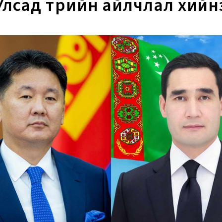
Улсад төрийн айлчлал хийн