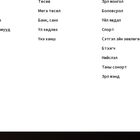
Төсөв
Эрүүл монгол
Мега төсөл
Боловсрол
р
Банк, санхүү
Үйл явдал
амууд
Үл хөдлөх
Спорт
Үнэ ханш
Сэтгэл зүйн зөвлөг
Бүтээгч
Нийслэл
Таны сонорт
Эрүүл мэнд