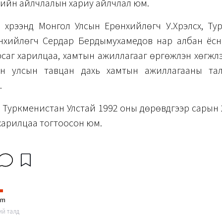
рийн айлчлалын хариу айлчлал юм.
хүрээнд Монгол Улсын Ерөнхийлөгч У.Хүрэлсүх, Т
нхийлөгч Сердар Бердымухамедов нар албан ёсн
саг харилцаа, хамтын ажиллагааг өргөжүүлэн хөгжүүлэ
он улсын тавцан дахь хамтын ажиллагааны та
.
 Туркменистан Улстай 1992 оны дөрөвдүгээр сарын
харилцаа тогтоосон юм.
im
ний талд