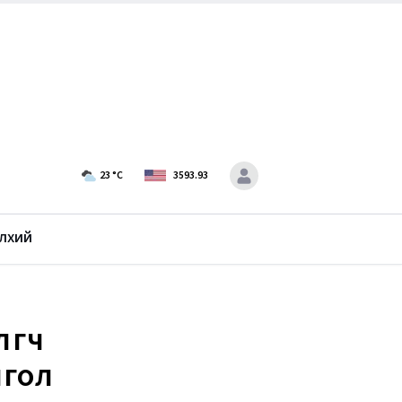
23
°C
3593.93
лхий
өгч
гол