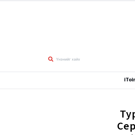
iToi
Ту
Се