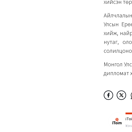
хийсэн тө
Айлчлалын 
Улсын Ерө
хийж, найр
нутаг, ол
солилцоно
Монгол Улс
дипломат 
iTo
Үнэ