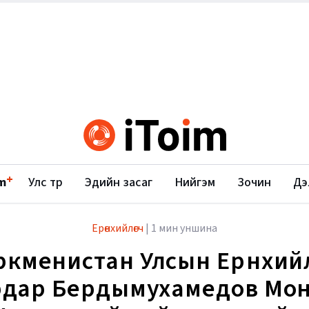
+
m
Улс төр
Эдийн засаг
Нийгэм
Зочин
Дэ
Ерөнхийлөгч
|
1 мин уншина
ркменистан Улсын Ерөнхийл
рдар Бердымухамедов Мон