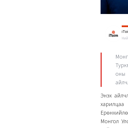
iTo
Ний
Монг
Турк
оны 
айлч
Энэхүү ай
харилца
Ерөнхийлө
Монгол Ул