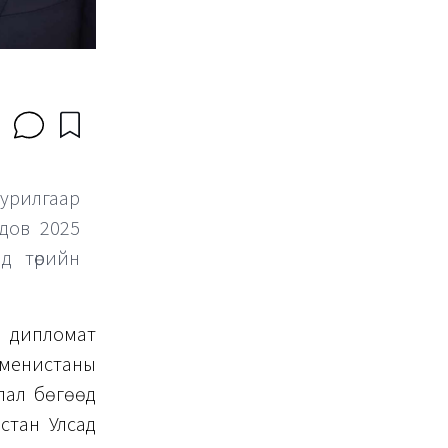
урилгаар
дов 2025
д төрийн
д дипломат
енистаны
лал бөгөөд
стан Улсад