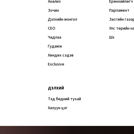
Анализ
Ерөнхийлөгч
Зочин
Парламент
Дэлхийн монгол
Засгийн газа
CEO
Улс төрийн н
Чадлаа
Шүүх
Гудамж
Хөндөх сэдэв
Exclusive
ДЭЛХИЙ
Тэд бидний тухай
Халуун цэг