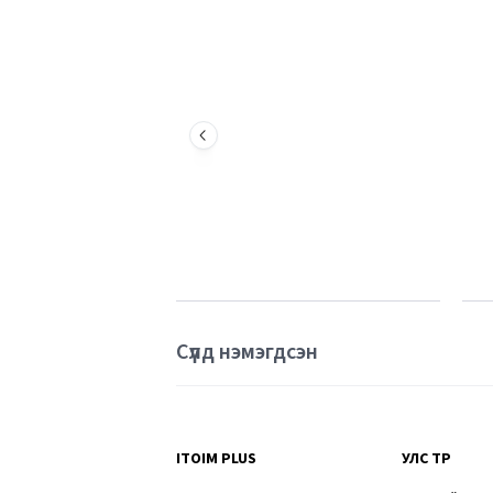
Сүүлд нэмэгдсэн
ITOIM PLUS
УЛС ТӨР