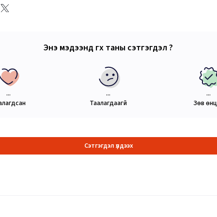
Энэ мэдээнд өгөх таны сэтгэгдэл ?
...
...
...
алагдсан
Таалагдаагүй
Зөв өн
Сэтгэгдэл үлдээх