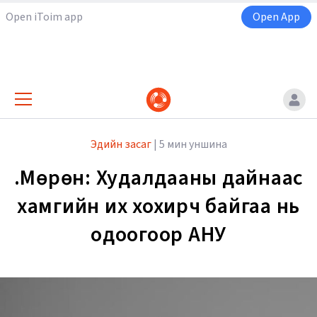
Open iToim app
Open App
Эдийн засаг
|
5 мин уншина
Ө.Мөрөн: Худалдааны дайнаас
хамгийн их хохирч байгаа нь
одоогоор АНУ