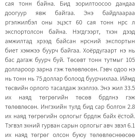
сая тонн байна. Бид зорилтоосоо дандаа
доогуур явж байгаа. Энэ байдлаараа
үргэлжилбэл оны эцэст 60 сая тонн нүүрс л
экспортолсон байна. Нэгдүгээрт, түүхэн дээд
амжилтад хүрээд байсан нүүрсний экспортын
биет хэмжээ буурч байгаа. Хоёрдугаарт үнэ нь
бас дагаж буурч буй. Төсөвт тонн тутмыг 105
доллароор зарна гэж төлөвлөсөн. Гэвч одоо үнэ
нь тонн нь 75 доллар болоод буурчихлаа. Иймд
төсвийн орлого тасалдаж эхэллээ. Энэ жил 33.5
их наяд төгрөгийн төсөв бүрдүүлнэ гэж
төлөвлөсөн. Ингэхийн тулд бид сар болгон 2.8
их наяд төгрөгийн орлогыг бүрдүүлж байх ёстой.
Тэгвэл эхний гурван сарын орлогыг авч үзвэл 6.1
их наяд төгрөг олсон буюу төлөвлөснөөсөө