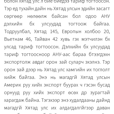
болон Хятад улс л бие биедээ тариф тогтоосон.
Тэр үед тухайн дайн нь Хятад улсын эдийн засагт
сөргөөр нөлөөлж байсан бол одоо АНУ
дэлхийн бүх улсуудад тогтоож байгаа.
Тодруулбал, Хятад 145, Европын холбоо 20,
Вьетнам 46, Тайван 42 хувь гэх мэтчилэн бүх
улсад тариф тогтоосон. Дэлхийн бүх улсуудад
тариф тогтоосноор АНУ-аас бараа бүтээгдэхүүн
экспортолж авдаг орон зай суларч эхэлнэ. Тэр
орон зай дээр нь Хятад улс хамгийн их тоглолт
хийж байгаа. Энэ нь магадгүй Хятад улсын
Америк руу хийх экспорт буурах ч гэсэн бусад
орнууд руу хийх экспорт өсөх дүр зурагтай
харагдаж байна. Тэгэхээр энэ худалдааны дайнд
магадгүй Хятад улс их алдагдалгүйгээр даван