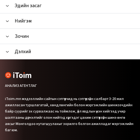
Эдийн засаг
Нийгэм
Зочин
Дэлхий
АНАЛИЗ АГЕНТЛАГ
iToim.mn мэдээллийн сайтын сэтгүүлчид нь сэтгүүлзүйн салбарт 3-20 жил
ажилласан туршлагатай, хөндлөнгийн болон мэргэжлийн шинжээчдийн
байр суурийг эх сурвалжаас нь тоймлож, үйл явдлын үнэн хийгээд учир
шалтгааны дүгнэлтийг олон нийтэд хүргэдэг цахим сэтгүүлзүйн шинэ өнгө
аясыг Монголдоо нутагшуулахыг зорилго болгон ажилладаг мэргэжлийн
баг юм.