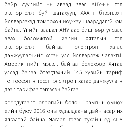
байр суурийг нь аваад үзвэл АНУ-ын гол
экспортолж буй шатахуун, ХАА-н бүтээгдэхүүн
үйлдвэрлэхэд томоохон ноу-хау шаарддаггүй юм
байна. Үүнийг заавал АНУ-аас биш өөр улсаас
авах боломжтой. Харин Хятадын гол
экспортолж байгаа электрон хагас
дамжуулагчийг хүссэн улс үйлдвэрлэж чадахгүй.
Америк үүнийг мэдэж байгаа болохоор Хятад
улсад бараа бүтээгдэхүүний 145 хувийн тариф
тогтоосон ч гэсэн электрон хагас дамжуулагч
дээр тарифаа тэглэсэн байгаа.
Хоёрдугаарт, одоогийн болон Трампын өмнөх
үеийн буюу 2016 оны худалдааны дайн асар их
ялгаатай байна. Яагаад гэвэл тухайн үед АНУ