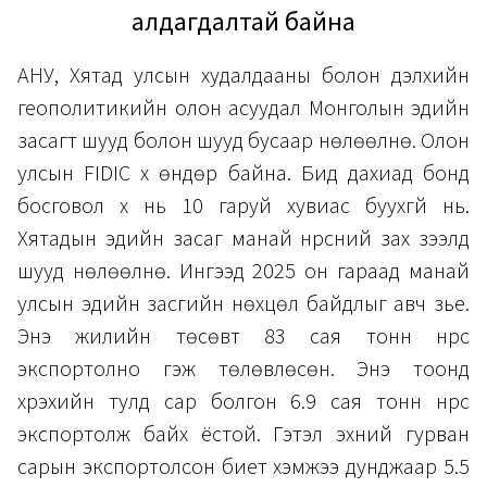
алдагдалтай байна
АНУ, Хятад улсын худалдааны болон дэлхийн
геополитикийн олон асуудал Монголын эдийн
засагт шууд болон шууд бусаар нөлөөлнө. Олон
улсын FIDIC хүү өндөр байна. Бид дахиад бонд
босговол хүү нь 10 гаруй хувиас буухгүй нь.
Хятадын эдийн засаг манай нүүрсний зах зээлд
шууд нөлөөлнө. Ингээд 2025 он гараад манай
улсын эдийн засгийн нөхцөл байдлыг авч үзье.
Энэ жилийн төсөвт 83 сая тонн нүүрс
экспортолно гэж төлөвлөсөн. Энэ тоонд
хүрэхийн тулд сар болгон 6.9 сая тонн нүүрс
экспортолж байх ёстой. Гэтэл эхний гурван
сарын экспортолсон биет хэмжээ дунджаар 5.5