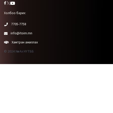
Холбоо барих:
7705-7758
info@itoim.mn
Хамтран ажиллах
© 2024 Хөх Ах НҮТББ