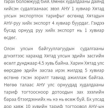
гарах боломжууд бий. Өмнөх худалдааны дайнд
хийсэн судалгаанаас үзвэл АНУ 1 хувиар Хятад
улсын экспортлох тарифыг өсгөхөд Хятадын
АНУ-руу хийх экспорт 4 хувиар буурдаг. Гэхдээ
бусад орнууд руу хийх экспорт нь 1 хувиар
өсдөг.
Олон улсын байгууллагуудын судалгааны
дүгнэлтээс харахад Хятад улсын эдийн засгийн
өсөлт дунджаар 4.5 хувь байна. Харин Хятад улс
өөрсдөө эдийн засгаа ирэх жилүүдэд 5 хувиар
өсгөнө гэсэн зорилт тавиад ажиллаж байгаа.
Нөгөө талаас АНУ улс орнуудад худалдааны
тариф тогтоосноор дотоодын зах зээлийн
бараа бүтээгдэхүүнийх нь үнэ нь өсөж буй. Бүх улсад
дор хаяж 10 хувийн тариф тогтоовол АНУ-ын