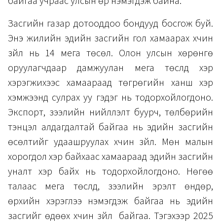
байгаа учраас улсын өр нэмэгдэж байна.
Засгийн газар дотооддоо бондууд босгож буй.
Энэ жилийн эдийн засгийн гол хамаарах хүчин
зүйл нь 14 мега төсөл. Олон улсын хөрөнгө
оруулагчдаар дамжуулан мега төслүүд хэр
хэрэгжихээс хамаараад төгрөгийн ханш хэр
хэмжээнд сулрах уу гэдэг нь тодорхойлогдоно.
Экспорт, зээлийн нийлүүлэлт буурч, төлбөрийн
тэнцэл алдагдалтай байгаа нь эдийн засгийн
өсөлтийг удаашруулах хүчин зүйл. Мөн малын
хорогдол хэр байхаас хамаараад эдийн засгийн
уналт хэр байх нь тодорхойлогдоно. Нөгөө
талаас мега төслүүд, зээлийн эрэлт өндөр,
өрхийн хэрэглээ нэмэгдэж байгаа нь эдийн
засгийг өдөөх хүчин зүйл байгаа. Тэгэхээр 2025