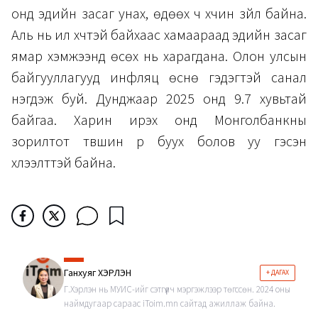
онд эдийн засаг унах, өдөөх ч хүчин зүйл байна.
Аль нь илүү хүчтэй байхаас хамаараад эдийн засаг
ямар хэмжээнд өсөх нь харагдана. Олон улсын
байгууллагууд инфляц өснө гэдэгтэй санал
нэгдэж буй. Дунджаар 2025 онд 9.7 хувьтай
байгаа. Харин ирэх онд Монголбанкны
зорилтот түвшин рүү буух болов уу гэсэн
хүлээлттэй байна.
Ганхуяг ХЭРЛЭН
+ ДАГАХ
Г.Хэрлэн нь МУИС-ийг сэтгүүлч мэргэжлээр төгссөн. 2024 оны
наймдугаар сараас iToim.mn сайтад ажиллаж байна.