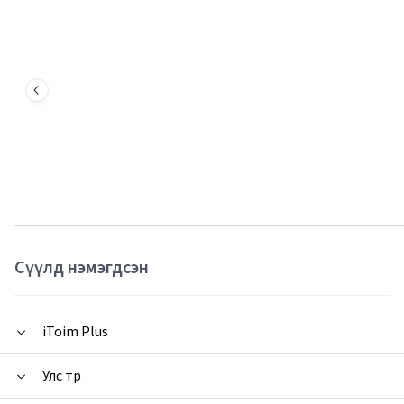
Сүүлд нэмэгдсэн
iToim Plus
Улс төр