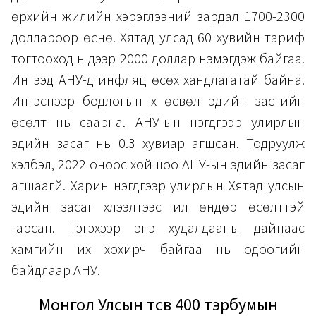
өрхийн жилийн хэрэглээний зардал 1700-2300
доллароор өснө. Хятад улсад 60 хувийн тариф
тогтооход үүн дээр 2000 доллар нэмэгдэж байгаа.
Ингээд АНУ-д инфляц өсөх хандлагатай байна.
Ингэснээр бодлогын хүү өсвөл эдийн засгийн
өсөлт нь саарна. АНУ-ын нэгдүгээр улирлын
эдийн засаг нь 0.3 хувиар агшсан. Тодруулж
хэлбэл, 2022 оноос хойшоо АНУ-ын эдийн засаг
агшаагүй. Харин нэгдүгээр улирлын Хятад улсын
эдийн засаг хүлээлтээс илүү өндөр өсөлттэй
гарсан. Тэгэхээр энэ худалдааны дайнаас
хамгийн их хохирч байгаа нь одоогийн
байдлаар АНУ.
Монгол Улсын төсөв 400 тэрбумын