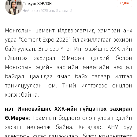
Ганхуяг ХЭРЛЭН
+ ДАГАХ
Нийтэлсэн 2025 оны 5 сарын 5
Монголын цемент үйлдвэрлэгчид хамтран анх
удаа “Cement Expo-2025” үйл ажиллагааг зохион
байгуулсан. Энэ үеэр Үнэт Инновэйшнс ХХК-ийн
гүйцэтгэх захирал Ө.Мөрөн дэлхий болон
Монголын эдийн засгийн өнөөгийн нөхцөл
байдал, цаашдаа ямар байх талаар илтгэл
танилцуулсан юм. Түүний илтгэлээс онцлон
хүргэж байна.
Үнэт Инновэйшнс ХХК-ийн гүйцэтгэх захирал
Ө.Мөрөн
: Трампын бодлого олон улсын эдийн
засагт нөлөөлж байна. Хятадаас АНУ руу
электрон хагас дамжуулагч буюу компьютерт