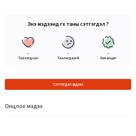
Энэ мэдээнд өгөх таны сэтгэгдэл ?
...
...
...
Таалагдсан
Таалагдаагүй
Зөв өнцөг
Сэтгэгдэл үлдээх
Онцлох мэдээ