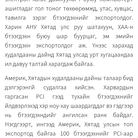
ашигладаг гол тоног төхөөрөмжүүд, утас, хувцас,
тавилга зэрэг бүтээгдэхүүнийг экспортолдог.
Харин АНУ Хятад улс руу шатахуун, ХАА-н
бүтээгдэхүүн буюу шар буурцаг, эм эмийн
бүтээгдэхүүн экспортолдог аж. Үүнээс харахад
худалдааны дайнд Хятад улсад урт хугацаандаа
илүү давуу талтай харагдаж байгаа.
Америк, Хятадын худалдааны дайны талаар бид
дэлгэрэнгүй судалгаа хийсэн. Харвардын
гаргасан PCI гээд тухайн бүтээгдэхүүнийг
үйлдвэрлэхэд хэр ноу-хау шаардагддаг вэ гэдгээр
нь бүтээгдэхүүнүүдийг ангилсан ранк байдаг.
Нэгдүгээрт, ингээд Америк, Хятад улсын топ
экспортод байгаа 100 бүтээгдэхүүнийг PCI-аар