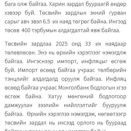
бага олж байгаа. Харин зардал буураагүй өндөр
хэвээр буй. Төсвийн зардлын эхний гурван
сарыг авч үзвэл 6.5 их наяд төгрөг байна. Ингээд
төсөв 400 тэрбумын алдагдалтай явж байгаа.
Төсвийн зардлаа 2025 онд 33 их наядаар
төлөвлөсөн. Энэ нь өрхийн хэрэглээг нэмэгдүүлж
байгаа. Ингэснээр импорт, инфляцыг өсгөж
буй. Импорт өсөөд байгаа учраас төлбөрийн
тэнцлийг алдагдалд оруулж байгаа. Инфляц
өсөөд байгаа учраас Монголбанк бодлогын хүүгээ
өсгөж байна. Хатуу мөнгөний бодлогоор
дамжуулан зээлийн нийлүүлэлтийг бууруулж
байгаа. Өрхийн хэрэглээ нэмэгдэж, нөгөөтээгүүр
төсвийн зардал нь ихсээд орлого нь буураад