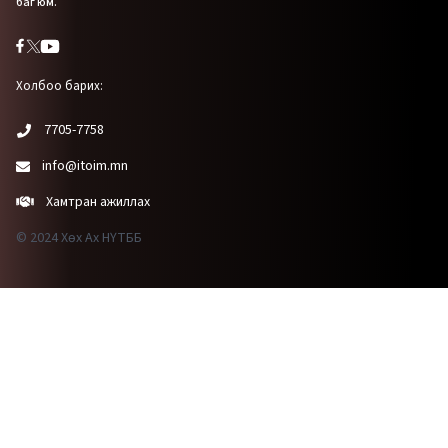
баг юм.
Холбоо барих:
7705-7758
info@itoim.mn
Хамтран ажиллах
© 2024 Хөх Ах НҮТББ