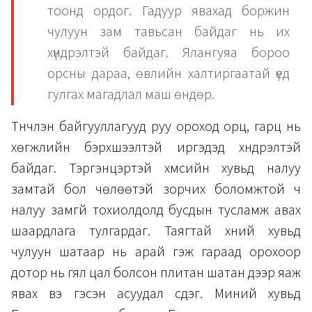
тоонд ордог. Гадуур явахад боржин
чулуун зам тавьсан байдаг нь их
хүндрэлтэй байдаг. Ялангуяа бороо
орсны дараа, өвлийн халтиргаатай үед
гулгах магадлал маш өндөр.
Түүнчлэн байгууллагууд руу ороход орц, гарц нь
хөгжлийн бэрхшээлтэй иргэдэд хүндрэлтэй
байдаг. Тэргэнцэртэй хүмүүсийн хувьд налуу
замтай бол чөлөөтэй зорчих боломжтой ч
налуу замгүй тохиолдолд бусдын тусламж авах
шаардлага тулгардаг. Таягтай хүний хувьд
чулуун шатаар нь арай гэж гараад орохоор
дотор нь гял цал болсон плитан шатан дээр яаж
явах вэ гэсэн асуудал үүсдэг. Миний хувьд