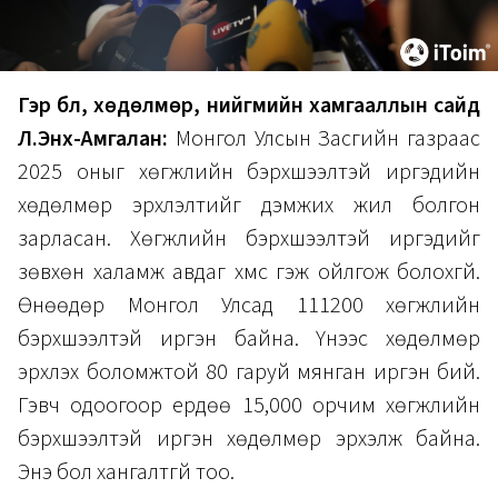
Гэр бүл, хөдөлмөр, нийгмийн хамгааллын сайд
Л.Энх-Амгалан:
Монгол Улсын Засгийн газраас
2025 оныг хөгжлийн бэрхшээлтэй иргэдийн
хөдөлмөр эрхлэлтийг дэмжих жил болгон
зарласан. Хөгжлийн бэрхшээлтэй иргэдийг
зөвхөн халамж авдаг хүмүүс гэж ойлгож болохгүй.
Өнөөдөр Монгол Улсад 111200 хөгжлийн
бэрхшээлтэй иргэн байна. Үүнээс хөдөлмөр
эрхлэх боломжтой 80 гаруй мянган иргэн бий.
Гэвч одоогоор ердөө 15,000 орчим хөгжлийн
бэрхшээлтэй иргэн хөдөлмөр эрхэлж байна.
Энэ бол хангалтгүй тоо.