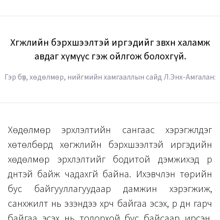
Хөгжлийн бэрхшээлтэй иргэдийг зөвхөн халамж
авдаг хүмүүс гэж ойлгож болохгүй.
Гэр бүл, хөдөлмөр, нийгмийн хамгааллын сайд Л.Энх-Амгалан:
Хөдөлмөр эрхлэлтийн сангаас хэрэгжүүлдэг
хөтөлбөрүүд хөгжлийн бэрхшээлтэй иргэдийн
хөдөлмөр эрхлэлтийг бодитой дэмжихэд үр
дүнтэй байж чадахгүй байна. Ихэвчлэн төрийн
бус байгууллагуудаар дамжин хэрэгжиж,
санхүүжилт нь эзэндээ хүрч байгаа эсэх, үр дүн гарч
байгаа эсэх нь тодорхой бус байсаар ирсэн.