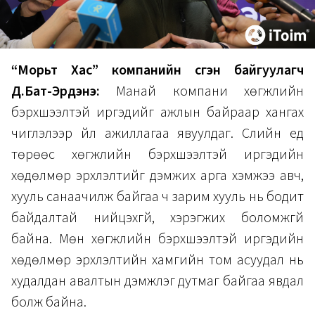
“Морьт Хас” компанийн үүсгэн байгуулагч
Д.Бат-Эрдэнэ:
Манай компани хөгжлийн
бэрхшээлтэй иргэдийг ажлын байраар хангах
чиглэлээр үйл ажиллагаа явуулдаг. Сүүлийн үед
төрөөс хөгжлийн бэрхшээлтэй иргэдийн
хөдөлмөр эрхлэлтийг дэмжих арга хэмжээ авч,
хууль санаачилж байгаа ч зарим хууль нь бодит
байдалтай нийцэхгүй, хэрэгжих боломжгүй
байна. Мөн хөгжлийн бэрхшээлтэй иргэдийн
хөдөлмөр эрхлэлтийн хамгийн том асуудал нь
худалдан авалтын дэмжлэг дутмаг байгаа явдал
болж байна.