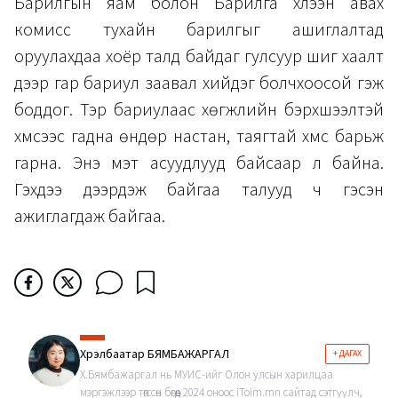
Барилгын яам болон Барилга хүлээн авах
комисс тухайн барилгыг ашиглалтад
оруулахдаа хоёр талд байдаг гулсуур шиг хаалт
дээр гар бариул заавал хийдэг болчхоосой гэж
боддог. Тэр бариулаас хөгжлийн бэрхшээлтэй
хүмүүсээс гадна өндөр настан, таягтай хүмүүс барьж
гарна. Энэ мэт асуудлууд байсаар л байна.
Гэхдээ дээрдэж байгаа талууд ч гэсэн
ажиглагдаж байгаа.
Хүрэлбаатар БЯМБАЖАРГАЛ
+ ДАГАХ
Х.Бямбажаргал нь МУИС-ийг Олон улсын харилцаа
мэргэжлээр төгссөн бөгөөд 2024 оноос iToim.mn сайтад сэтгүүлч,