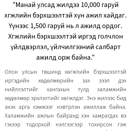
"Манай улсад жилдээ 10,000 гаруй
хөгжлийн бэрхшээлтэй хүн ажил хайдаг.
Үүнээс 1,500 гаруй нь л ажилд ордог.
Хөгжлийн бэрхшээлтэй иргэд голчлон
үйлдвэрлэл, үйлчилгээний салбарт
ажилд орж байна."
Олон улсын түвшинд хөгжлийн бэрхшээлтэй
иргэдийн хөдөлмөрийн зах зээл дэх
нийлүүлэлтийг хангахын тулд халамжийн
хөдөлмөр эрхлэлтийг хөгжүүлдэг. Энэ жилээс бид
энэхүү арга хэмжээг нэвтрүүлэн ажиллаж байна.
Халамжийн ажлын байранд хэн хамрагдах вэ
гэхээр тодорхой үнэлгээгээр тохирсон гэж