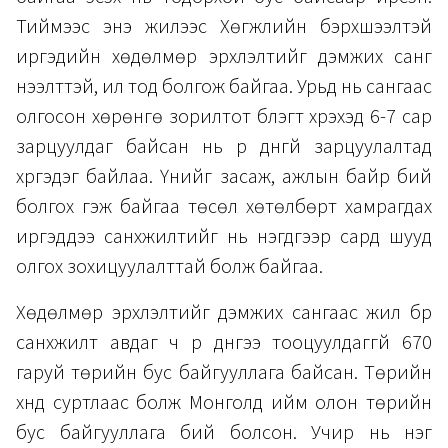
Тиймээс энэ жилээс Хөгжлийн бэрхшээлтэй
иргэдийн хөдөлмөр эрхлэлтийг дэмжих санг
нээлттэй, ил тод болгож байгаа. Урьд нь сангаас
олгосон хөрөнгө зорилтот бүлэгт хүрэхэд 6-7 сар
зарцуулдаг байсан нь үр дүнгүй зарцуулалтад
хүргэдэг байлаа. Үүнийг засаж, ажлын байр бий
болгох гэж байгаа төсөл хөтөлбөрт хамрагдах
иргэддээ санхүүжилтийг нь нэгдүгээр сард шууд
олгох зохицуулалттай болж байгаа.
Хөдөлмөр эрхлэлтийг дэмжих сангаас жил бүр
санхүүжилт авдаг ч үр дүнгээ тооцуулдаггүй 670
гаруй төрийн бус байгууллага байсан. Төрийн
хүнд суртлаас болж Монголд ийм олон төрийн
бус байгууллага бий болсон. Учир нь нэг