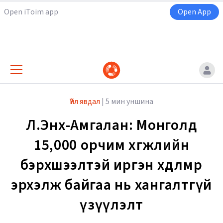
Open iToim app
Open App
Үйл явдал
|
5 мин уншина
Л.Энх-Амгалан: Монголд
15,000 орчим хөгжлийн
бэрхшээлтэй иргэн хөдөлмөр
эрхэлж байгаа нь хангалтгүй
үзүүлэлт