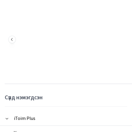
Сүүлд нэмэгдсэн
iToim Plus