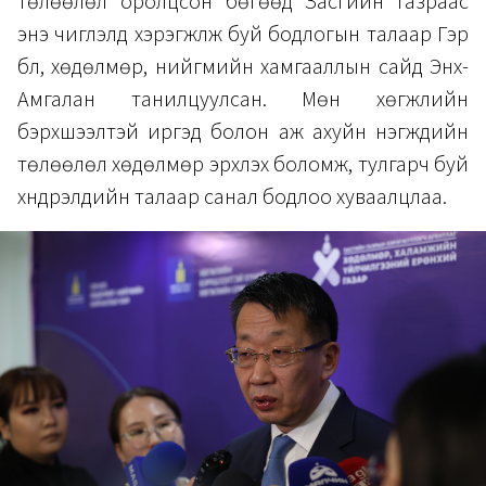
төлөөлөл оролцсон бөгөөд Засгийн газраас
энэ чиглэлд хэрэгжүүлж буй бодлогын талаар Гэр
бүл, хөдөлмөр, нийгмийн хамгааллын сайд Энх-
Амгалан танилцуулсан. Мөн хөгжлийн
бэрхшээлтэй иргэд болон аж ахуйн нэгжүүдийн
төлөөлөл хөдөлмөр эрхлэх боломж, тулгарч буй
хүндрэлүүдийн талаар санал бодлоо хуваалцлаа.