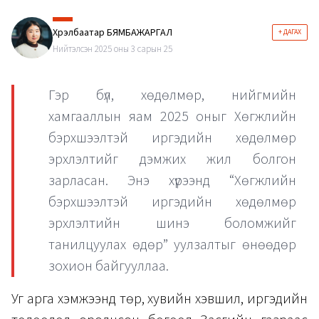
Хүрэлбаатар БЯМБАЖАРГАЛ
+ ДАГАХ
Нийтэлсэн 2025 оны 3 сарын 25
Гэр бүл, хөдөлмөр, нийгмийн
хамгааллын яам 2025 оныг Хөгжлийн
бэрхшээлтэй иргэдийн хөдөлмөр
эрхлэлтийг дэмжих жил болгон
зарласан. Энэ хүрээнд “Хөгжлийн
бэрхшээлтэй иргэдийн хөдөлмөр
эрхлэлтийн шинэ боломжийг
танилцуулах өдөр” уулзалтыг өнөөдөр
зохион байгууллаа.
Уг арга хэмжээнд төр, хувийн хэвшил, иргэдийн