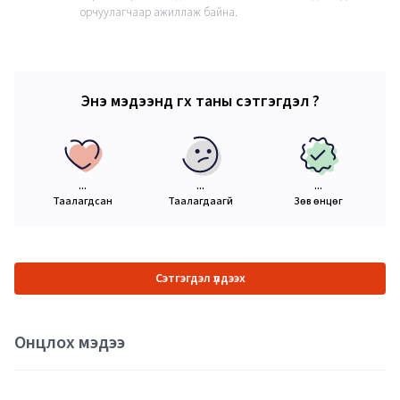
орчуулагчаар ажиллаж байна.
Энэ мэдээнд өгөх таны сэтгэгдэл ?
...
...
...
Таалагдсан
Таалагдаагүй
Зөв өнцөг
Сэтгэгдэл үлдээх
Онцлох мэдээ