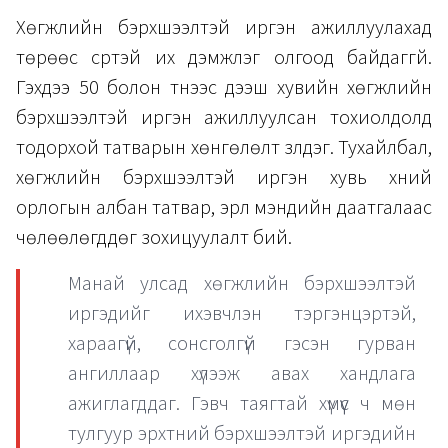
Хөгжлийн бэрхшээлтэй иргэн ажиллуулахад
төрөөс сүртэй их дэмжлэг олгоод байдаггүй.
Гэхдээ 50 болон түүнээс дээш хувийн хөгжлийн
бэрхшээлтэй иргэн ажиллуулсан тохиолдолд
тодорхой татварын хөнгөлөлт үзүүлдэг. Тухайлбал,
хөгжлийн бэрхшээлтэй иргэн хувь хүний
орлогын албан татвар, эрүүл мэндийн даатгалаас
чөлөөлөгддөг зохицуулалт бий.
Манай улсад хөгжлийн бэрхшээлтэй
иргэдийг ихэвчлэн тэргэнцэртэй,
хараагүй, сонсголгүй гэсэн гурван
ангиллаар хүлээж авах хандлага
ажиглагддаг. Гэвч таягтай хүмүүс ч мөн
тулгуур эрхтний бэрхшээлтэй иргэдийн