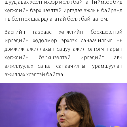
шууд авах хүсэлт ихээр ирүүлж байна. Тиймээс бид
хөгжлийн бэрхшээлтэй иргэдээ ажлын байранд
нь бэлтгэх шаардлагатай болж байгаа юм.
Засгийн газраас хөгжлийн бэрхшээлтэй
иргэдийн хөдөлмөр эрхлэх санаачилгыг нь
дэмжиж ажиллахын сацуу ажил олгогч нарын
хөгжлийн бэрхшээлтэй иргэдийг авч
ажиллуулах санал санаачилгыг урамшуулан
ажиллах хүсэлтэй байгаа.