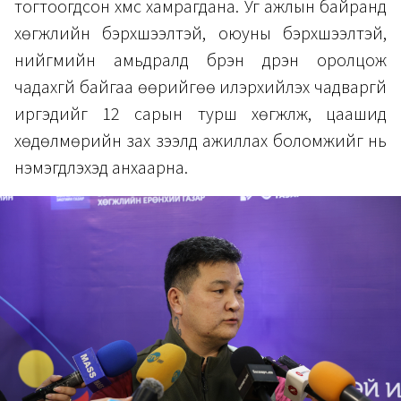
тогтоогдсон хүмүүс хамрагдана. Уг ажлын байранд
хөгжлийн бэрхшээлтэй, оюуны бэрхшээлтэй,
нийгмийн амьдралд бүрэн дүүрэн оролцож
чадахгүй байгаа өөрийгөө илэрхийлэх чадваргүй
иргэдийг 12 сарын турш хөгжүүлж, цаашид
хөдөлмөрийн зах зээлд ажиллах боломжийг нь
нэмэгдүүлэхэд анхаарна.