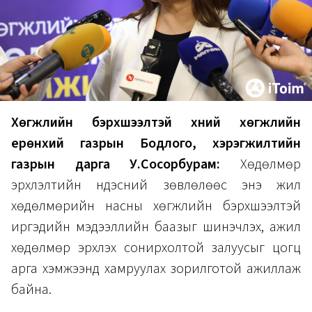
Хөгжлийн бэрхшээлтэй хүний хөгжлийн
ерөнхий газрын Бодлого, хэрэгжилтийн
газрын дарга У.Сосорбурам:
Хөдөлмөр
эрхлэлтийн үндэсний зөвлөлөөс энэ жил
хөдөлмөрийн насны хөгжлийн бэрхшээлтэй
иргэдийн мэдээллийн баазыг шинэчлэх, ажил
хөдөлмөр эрхлэх сонирхолтой залуусыг цогц
арга хэмжээнд хамруулах зорилготой ажиллаж
байна.