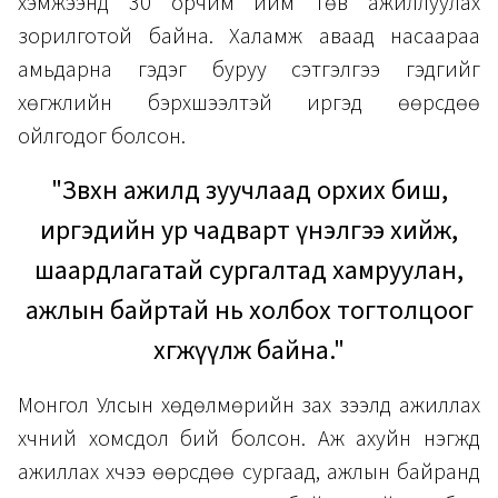
хэмжээнд 30 орчим ийм төв ажиллуулах
зорилготой байна. Халамж аваад насаараа
амьдарна гэдэг буруу сэтгэлгээ гэдгийг
хөгжлийн бэрхшээлтэй иргэд өөрсдөө
ойлгодог болсон.
"Зөвхөн ажилд зуучлаад орхих биш,
иргэдийн ур чадварт үнэлгээ хийж,
шаардлагатай сургалтад хамруулан,
ажлын байртай нь холбох тогтолцоог
хөгжүүлж байна."
Монгол Улсын хөдөлмөрийн зах зээлд ажиллах
хүчний хомсдол бий болсон. Аж ахуйн нэгжүүд
ажиллах хүчээ өөрсдөө сургаад, ажлын байранд