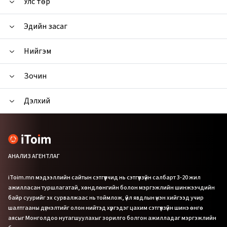
Улс төр
Эдийн засаг
Нийгэм
Зочин
Дэлхий
АНАЛИЗ АГЕНТЛАГ
iToim.mn мэдээллийн сайтын сэтгүүлчид нь сэтгүүлзүйн салбарт 3-20 жил
ажилласан туршлагатай, хөндлөнгийн болон мэргэжлийн шинжээчдийн
байр суурийг эх сурвалжаас нь тоймлож, үйл явдлын үнэн хийгээд учир
шалтгааны дүгнэлтийг олон нийтэд хүргэдэг цахим сэтгүүлзүйн шинэ өнгө
аясыг Монголдоо нутагшуулахыг зорилго болгон ажилладаг мэргэжлийн