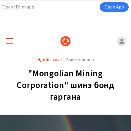
Open iToim app
Open App
Эдийн засаг
|
2 мин уншина
"Mongolian Mining
Corporation" шинэ бонд
гаргана