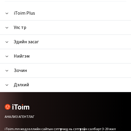
iToim Plus
Улс төр
Эдийн засаг
Нийгэм
Зочин
Дэлхий
АНАЛИЗ АГЕНТЛАГ
iToim.mn мэдээллийн сайтын сэтгүүлчид нь сэтгүүлзүйн салбарт 3-20 жил