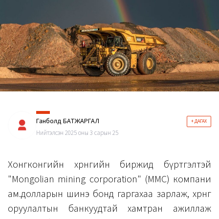
Ганболд БАТЖАРГАЛ
+ ДАГАХ
Нийтэлсэн 2025 оны 3 сарын 25
Хонгконгийн хөрөнгийн биржид бүртгэлтэй
"Mongolian mining corporation" (MMC) компани
ам.долларын шинэ бонд гаргахаа зарлаж, хөрөнгө
оруулалтын банкуудтай хамтран ажиллаж