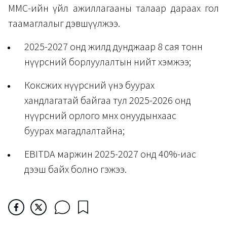
MMC-ийн үйл ажиллагааны талаар дараах гол
таамаглалыг дэвшүүлжээ.
2025-2027 онд жилд дунджаар 8 сая тонн
нүүрсний борлуулалтын нийт хэмжээ;
Коксжих нүүрсний үнэ буурах
хандлагатай байгаа тул 2025-2026 онд
нүүрсний орлого өмнөх онуудынхаас
буурах магадлалтайна;
EBITDA маржин 2025-2027 онд 40%-иас
дээш байх болно гэжээ.