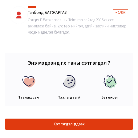
Ганболд БАТЖАРГАЛ
+ ДАГАХ
Сэтгүүлч Г.Батжаргал нь iToim.mn сайтад 2015 оноос
ажиллаж байна. Улс төр, нийгэм, эдийн засгийн чиглэлээр
мэдээ, мэдээлэл бэлтгэдэг.
Энэ мэдээнд өгөх таны сэтгэгдэл ?
...
...
...
Таалагдсан
Таалагдаагүй
Зөв өнцөг
Сэтгэгдэл үлдээх