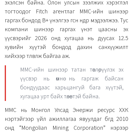
эхэлсэн байна. Олон улсын зээлжих хэрэглэл
тогтоодог Fitch агентлаг ММС-ийн шинээр
гаргах бондод В+ үнэлгээ өгснөө өнөөдөр мэдээлжээ. Тус
компани шинээр гаргах үнэт цаасны эх
үүсвэрийг 2026 онд хугацаа нь дуусах 12.5
хувийн хүүтэй бондод дахин санхүүжилт
хийхээр төлөвлөж байгаа аж.
MMC-ийн шинээр татан төвлөрүүлэх эх
үүсвэр нь өмнө нь гаргаж байсан
бондуудаас харьцангуй бага хүүтэй,
хугацаа урт байх төлөвтэй байна.
MMC нь Монгол Улсад Энержи ресурс ХХК
нэртэйгээр үйл ажиллагаа явуулдаг бөгөөд 2010
онд “Mongolian Mining Corporation” нэрээр