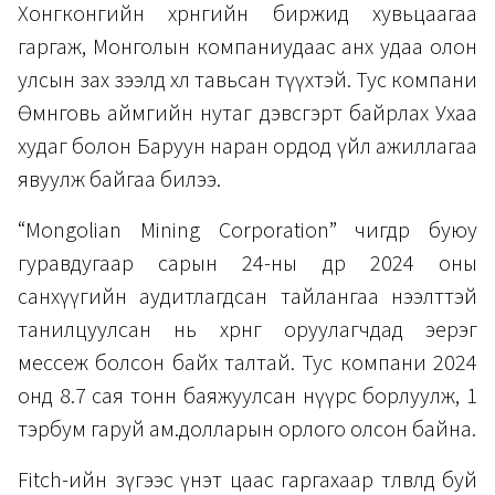
Хонгконгийн хөрөнгийн биржид хувьцаагаа
гаргаж, Монголын компаниудаас анх удаа олон
улсын зах зээлд хөл тавьсан түүхтэй. Тус компани
Өмнөговь аймгийн нутаг дэвсгэрт байрлах Ухаа
худаг болон Баруун наран ордод үйл ажиллагаа
явуулж байгаа билээ.
“Mongolian Mining Corporation” өчигдөр буюу
гуравдугаар сарын 24-ны өдөр 2024 оны
санхүүгийн аудитлагдсан тайлангаа нээлттэй
танилцуулсан нь хөрөнгө оруулагчдад эерэг
мессеж болсон байх талтай. Тус компани 2024
онд 8.7 сая тонн баяжуулсан нүүрс борлуулж, 1
тэрбум гаруй ам.долларын орлого олсон байна.
Fitch-ийн зүгээс үнэт цаас гаргахаар төлөвлөөд буй