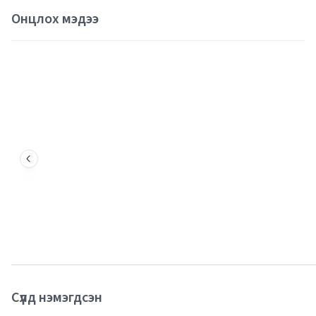
Онцлох мэдээ
Сүүлд нэмэгдсэн