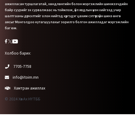
ажилласан туршлагатай, хөндлөнгийн болон мэргэжлийн шинжээчдийн
байр суурийг эх сурвалжаас нь тоймлож, үйл явдлын үнэн хийгээд учир
шалтгааны дүгнэлтийг олон нийтэд хүргэдэг цахим сэтгүүлзүйн шинэ өнгө
аясыг Монголдоо нутагшуулахыг зорилго болгон ажилладаг мэргэжлийн
баг юм.
Холбоо барих:
7705-7758
info@itoim.mn
Хамтран ажиллах
© 2024 Хөх Ах НҮТББ