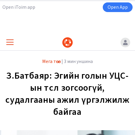
Open iToim app
Open App
Мега төсөл
|
3 мин уншина
З.Батбаяр: Эгийн голын УЦС-
ын төсөл зогсоогүй,
судалгааны ажил үргэлжилж
байгаа