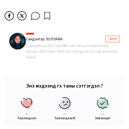
Сандэлгэр ЗОЛЗАЯА
+ ДАГАХ
С.Золзаяа нь 2022 онд МҮИС-ийг сэтгүүлч мэргэжлээр
төгссөн. 2024 оноос iToim.mn сайтад сэтгүүлчээр ажиллаж
байна.
Энэ мэдээнд өгөх таны сэтгэгдэл ?
...
...
...
Таалагдсан
Таалагдаагүй
Зөв өнцөг