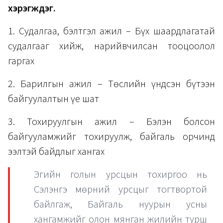
хэрэгждэг.
1. Судалгаа, бэлтгэл ажил – Бүх шаардлагатай
судалгааг хийж, нарийвчилсан тооцоолол
гаргах
2. Барилгын ажил – Төслийн үндсэн бүтээн
байгуулалтын үе шат
3. Тохируулгын ажил – Бэлэн болсон
байгууламжийг тохируулж, байгаль орчинд
ээлтэй байдлыг хангах
Эгийн голын урсцын тохиргоо нь
Сэлэнгэ мөрний урсцыг тогтвортой
байлгаж, Байгаль нуурын усны
хангамжийг олон мянган жилийн турш