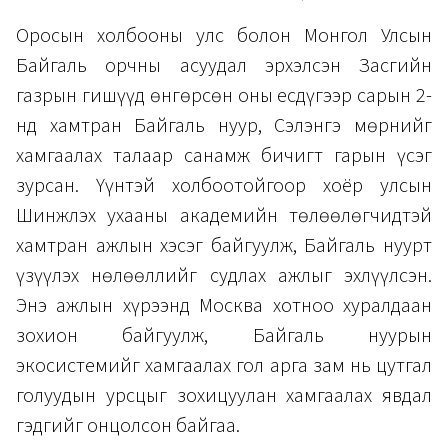
Оросын холбооны улс болон Монгол Улсын
Байгаль орчны асуудал эрхэлсэн Засгийн
газрын гишүүд өнгөрсөн оны есдүгээр сарын 2-
нд хамтран Байгаль нуур, Сэлэнгэ мөрнийг
хамгаалах талаар санамж бичигт гарын үсэг
зурсан. Үүнтэй холбоотойгоор хоёр улсын
Шинжлэх ухааны академийн төлөөлөгчидтэй
хамтран ажлын хэсэг байгуулж, Байгаль нуурт
үзүүлэх нөлөөллийг судлах ажлыг эхлүүлсэн.
Энэ ажлын хүрээнд Москва хотноо хуралдаан
зохион байгуулж, Байгаль нуурын
экосистемийг хамгаалах гол арга зам нь цутгал
голуудын урсцыг зохицуулан хамгаалах явдал
гэдгийг онцолсон байгаа.