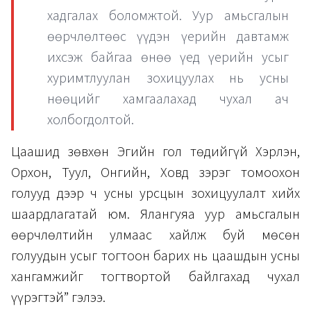
хадгалах боломжтой. Уур амьсгалын
өөрчлөлтөөс үүдэн үерийн давтамж
ихсэж байгаа өнөө үед үерийн усыг
хуримтлуулан зохицуулах нь усны
нөөцийг хамгаалахад чухал ач
холбогдолтой.
Цаашид зөвхөн Эгийн гол төдийгүй Хэрлэн,
Орхон, Туул, Онгийн, Ховд зэрэг томоохон
голууд дээр ч усны урсцын зохицуулалт хийх
шаардлагатай юм. Ялангуяа уур амьсгалын
өөрчлөлтийн улмаас хайлж буй мөсөн
голуудын усыг тогтоон барих нь цаашдын усны
хангамжийг тогтвортой байлгахад чухал
үүрэгтэй” гэлээ.