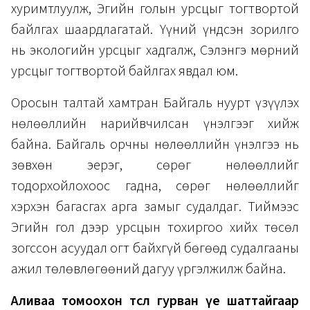
хуримтлуулж, Эгийн голын урсцыг тогтвортой
байлгах шаардлагатай. Үүний үндсэн зорилго
нь экологийн урсцыг хадгалж, Сэлэнгэ мөрний
урсцыг тогтвортой байлгах явдал юм.
Оросын талтай хамтран Байгаль нуурт үзүүлэх
нөлөөллийн нарийвчилсан үнэлгээг хийж
байна. Байгаль орчны нөлөөллийн үнэлгээ нь
зөвхөн эерэг, сөрөг нөлөөллийг
тодорхойлохоос гадна, сөрөг нөлөөллийг
хэрхэн багасгах арга замыг судалдаг. Тиймээс
Эгийн гол дээр урсцын тохиргоо хийх төсөл
зогссон асуудал огт байхгүй бөгөөд судалгааны
ажил төлөвлөгөөний дагуу үргэлжилж байна.
Аливаа томоохон төсөл гурван үе шаттайгаар