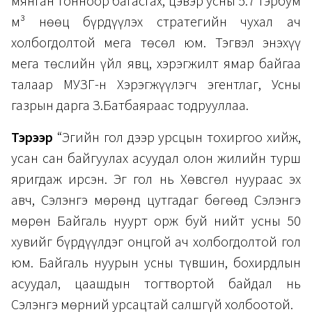
мянган тонноор багасгах, цэвэр усны 5.7 тэрбум
м³ нөөц бүрдүүлэх стратегийн чухал ач
холбогдолтой мега төсөл юм. Тэгвэл энэхүү
мега төслийн үйл явц, хэрэгжилт ямар байгаа
талаар МУЗГ-н Хэрэгжүүлэгч эгентлаг, Усны
газрын дарга З.Батбаяраас тодрууллаа.
Тэрээр
“Эгийн гол дээр урсцын тохиргоо хийж,
усан сан байгуулах асуудал олон жилийн турш
яригдаж ирсэн. Эг гол нь Хөвсгөл нуураас эх
авч, Сэлэнгэ мөрөнд цутгадаг бөгөөд Сэлэнгэ
мөрөн Байгаль нуурт орж буй нийт усны 50
хувийг бүрдүүлдэг онцгой ач холбогдолтой гол
юм. Байгаль нуурын усны түвшин, бохирдлын
асуудал, цаашдын тогтвортой байдал нь
Сэлэнгэ мөрний урсацтай салшгүй холбоотой.