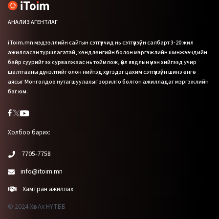
АНАЛИЗ АГЕНТЛАГ
iToim.mn мэдээллийн сайтын сэтгүүлчид нь сэтгүүлзүйн салбарт 3-20 жил
ажилласан туршлагатай, хөндлөнгийн болон мэргэжлийн шинжээчдийн
байр суурийг эх сурвалжаас нь тоймлож, үйл явдлын үнэн хийгээд учир
шалтгааны дүгнэлтийг олон нийтэд хүргэдэг цахим сэтгүүлзүйн шинэ өнгө
аясыг Монголдоо нутагшуулахыг зорилго болгон ажилладаг мэргэжлийн
баг юм.
Холбоо барих:
7705-7758
info@itoim.mn
Хамтран ажиллах
© 2024 Хөх Ах НҮТББ