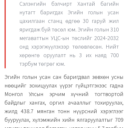
Сэлэнгийн бэлчирт Хантай багийн
нутагт баригдах Эгийн голын усан
цахилгаан станц өдгөө 30 гаруй жил
яригдаж буй төсөл юм. Эгийн голын 310
мегаваттын УЦС-ын төслийг 2024-2032
онд хэрэгжүүлэхээр төлөвлөсөн. Нийт
хөрөнгө оруулалт нь 3 их наяд 700
тэрбум төгрөг юм.
Эгийн голын усан сан баригдвал зөвхөн усны
нөөцийг зохицуулах үүрэг гүйцэтгэхээс гадна
Монгол Улсын эрчим хүчний тогтвортой
байдлыг хангах, оргил ачааллыг тохируулах,
жилд 438.7 мянган тонн нүүрсний хэрэглээг
бууруулах, хүлэмжийн хийн ялгаруулалтыг 709