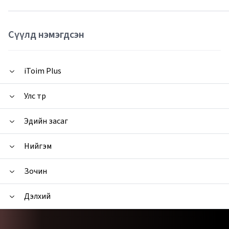
Сүүлд нэмэгдсэн
iToim Plus
Улс төр
Эдийн засаг
Нийгэм
Зочин
Дэлхий