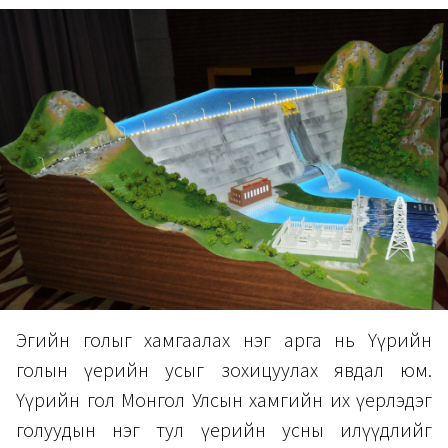
Эгийн голыг хамгаалах нэг арга нь Үүрийн
голын үерийн усыг зохицуулах явдал юм.
Үүрийн гол Монгол Улсын хамгийн их үерлэдэг
голуудын нэг тул үерийн усны илүүдлийг