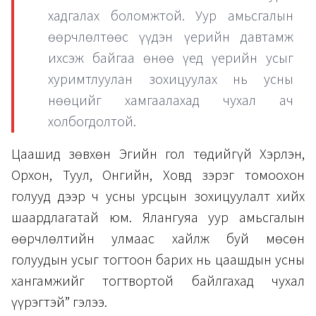
хадгалах боломжтой. Уур амьсгалын
өөрчлөлтөөс үүдэн үерийн давтамж
ихсэж байгаа өнөө үед үерийн усыг
хуримтлуулан зохицуулах нь усны
нөөцийг хамгаалахад чухал ач
холбогдолтой.
Цаашид зөвхөн Эгийн гол төдийгүй Хэрлэн,
Орхон, Туул, Онгийн, Ховд зэрэг томоохон
голууд дээр ч усны урсцын зохицуулалт хийх
шаардлагатай юм. Ялангуяа уур амьсгалын
өөрчлөлтийн улмаас хайлж буй мөсөн
голуудын усыг тогтоон барих нь цаашдын усны
хангамжийг тогтвортой байлгахад чухал
үүрэгтэй” гэлээ.