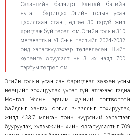
Сэлэнгийн бэлчирт Хантай багийн
нутагт баригдах Эгийн голын усан
цахилгаан станц өдгөө 30 гаруй жил
яригдаж буй төсөл юм. Эгийн голын 310
мегаваттын УЦС-ын төслийг 2024-2032
онд хэрэгжүүлэхээр төлөвлөсөн. Нийт
хөрөнгө оруулалт нь 3 их наяд 700
тэрбум төгрөг юм.
Эгийн голын усан сан баригдвал зөвхөн усны
нөөцийг зохицуулах үүрэг гүйцэтгэхээс гадна
Монгол Улсын эрчим хүчний тогтвортой
байдлыг хангах, оргил ачааллыг тохируулах,
жилд 438.7 мянган тонн нүүрсний хэрэглээг
бууруулах, хүлэмжийн хийн ялгаруулалтыг 709