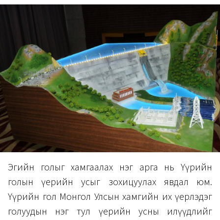
Эгийн голыг хамгаалах нэг арга нь Үүрийн
голын үерийн усыг зохицуулах явдал юм.
Үүрийн гол Монгол Улсын хамгийн их үерлэдэг
голуудын нэг тул үерийн усны илүүдлийг