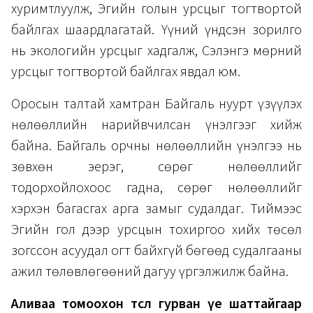
хуримтлуулж, Эгийн голын урсцыг тогтвортой
байлгах шаардлагатай. Үүний үндсэн зорилго
нь экологийн урсцыг хадгалж, Сэлэнгэ мөрний
урсцыг тогтвортой байлгах явдал юм.
Оросын талтай хамтран Байгаль нуурт үзүүлэх
нөлөөллийн нарийвчилсан үнэлгээг хийж
байна. Байгаль орчны нөлөөллийн үнэлгээ нь
зөвхөн эерэг, сөрөг нөлөөллийг
тодорхойлохоос гадна, сөрөг нөлөөллийг
хэрхэн багасгах арга замыг судалдаг. Тиймээс
Эгийн гол дээр урсцын тохиргоо хийх төсөл
зогссон асуудал огт байхгүй бөгөөд судалгааны
ажил төлөвлөгөөний дагуу үргэлжилж байна.
Аливаа томоохон төсөл гурван үе шаттайгаар