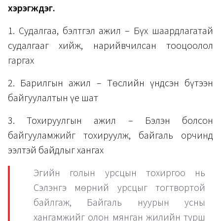
хэрэгждэг.
1. Судалгаа, бэлтгэл ажил – Бүх шаардлагатай
судалгааг хийж, нарийвчилсан тооцоолол
гаргах
2. Барилгын ажил – Төслийн үндсэн бүтээн
байгуулалтын үе шат
3. Тохируулгын ажил – Бэлэн болсон
байгууламжийг тохируулж, байгаль орчинд
ээлтэй байдлыг хангах
Эгийн голын урсцын тохиргоо нь
Сэлэнгэ мөрний урсцыг тогтвортой
байлгаж, Байгаль нуурын усны
хангамжийг олон мянган жилийн турш