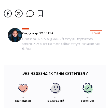
Сандэлгэр ЗОЛЗАЯА
+ ДАГАХ
С.Золзаяа нь 2022 онд МҮИС-ийг сэтгүүлч мэргэжлээр
төгссөн. 2024 оноос iToim.mn сайтад сэтгүүлчээр ажиллаж
байна.
Энэ мэдээнд өгөх таны сэтгэгдэл ?
...
...
...
Таалагдсан
Таалагдаагүй
Зөв өнцөг