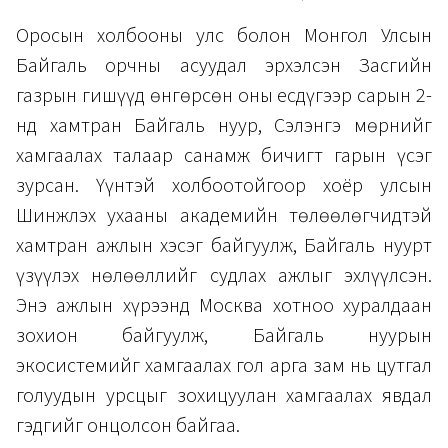
Оросын холбооны улс болон Монгол Улсын
Байгаль орчны асуудал эрхэлсэн Засгийн
газрын гишүүд өнгөрсөн оны есдүгээр сарын 2-
нд хамтран Байгаль нуур, Сэлэнгэ мөрнийг
хамгаалах талаар санамж бичигт гарын үсэг
зурсан. Үүнтэй холбоотойгоор хоёр улсын
Шинжлэх ухааны академийн төлөөлөгчидтэй
хамтран ажлын хэсэг байгуулж, Байгаль нуурт
үзүүлэх нөлөөллийг судлах ажлыг эхлүүлсэн.
Энэ ажлын хүрээнд Москва хотноо хуралдаан
зохион байгуулж, Байгаль нуурын
экосистемийг хамгаалах гол арга зам нь цутгал
голуудын урсцыг зохицуулан хамгаалах явдал
гэдгийг онцолсон байгаа.