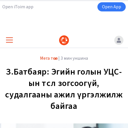
Open iToim app
Open App
Мега төсөл
|
3 мин уншина
З.Батбаяр: Эгийн голын УЦС-
ын төсөл зогсоогүй,
судалгааны ажил үргэлжилж
байгаа