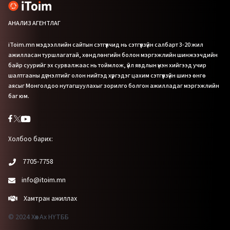
АНАЛИЗ АГЕНТЛАГ
iToim.mn мэдээллийн сайтын сэтгүүлчид нь сэтгүүлзүйн салбарт 3-20 жил
ажилласан туршлагатай, хөндлөнгийн болон мэргэжлийн шинжээчдийн
байр суурийг эх сурвалжаас нь тоймлож, үйл явдлын үнэн хийгээд учир
шалтгааны дүгнэлтийг олон нийтэд хүргэдэг цахим сэтгүүлзүйн шинэ өнгө
аясыг Монголдоо нутагшуулахыг зорилго болгон ажилладаг мэргэжлийн
баг юм.
Холбоо барих:
7705-7758
info@itoim.mn
Хамтран ажиллах
© 2024 Хөх Ах НҮТББ