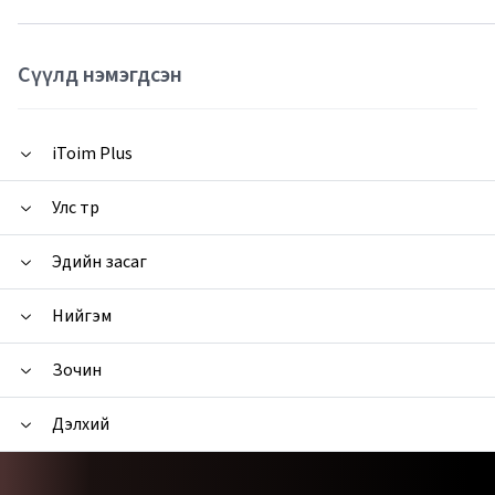
Сүүлд нэмэгдсэн
iToim Plus
Улс төр
Эдийн засаг
Нийгэм
Зочин
Дэлхий