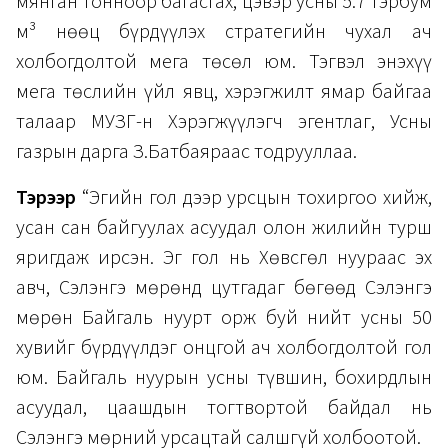
мянган тонноор багасгах, цэвэр усны 5.7 тэрбум
м³ нөөц бүрдүүлэх стратегийн чухал ач
холбогдолтой мега төсөл юм. Тэгвэл энэхүү
мега төслийн үйл явц, хэрэгжилт ямар байгаа
талаар МУЗГ-н Хэрэгжүүлэгч эгентлаг, Усны
газрын дарга З.Батбаяраас тодрууллаа.
Тэрээр
“Эгийн гол дээр урсцын тохиргоо хийж,
усан сан байгуулах асуудал олон жилийн турш
яригдаж ирсэн. Эг гол нь Хөвсгөл нуураас эх
авч, Сэлэнгэ мөрөнд цутгадаг бөгөөд Сэлэнгэ
мөрөн Байгаль нуурт орж буй нийт усны 50
хувийг бүрдүүлдэг онцгой ач холбогдолтой гол
юм. Байгаль нуурын усны түвшин, бохирдлын
асуудал, цаашдын тогтвортой байдал нь
Сэлэнгэ мөрний урсацтай салшгүй холбоотой.