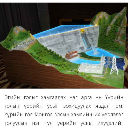
Эгийн голыг хамгаалах нэг арга нь Үүрийн
голын үерийн усыг зохицуулах явдал юм.
Үүрийн гол Монгол Улсын хамгийн их үерлэдэг
голуудын нэг тул үерийн усны илүүдлийг