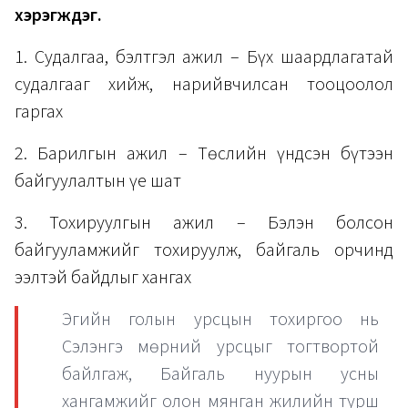
хэрэгждэг.
1. Судалгаа, бэлтгэл ажил – Бүх шаардлагатай
судалгааг хийж, нарийвчилсан тооцоолол
гаргах
2. Барилгын ажил – Төслийн үндсэн бүтээн
байгуулалтын үе шат
3. Тохируулгын ажил – Бэлэн болсон
байгууламжийг тохируулж, байгаль орчинд
ээлтэй байдлыг хангах
Эгийн голын урсцын тохиргоо нь
Сэлэнгэ мөрний урсцыг тогтвортой
байлгаж, Байгаль нуурын усны
хангамжийг олон мянган жилийн турш