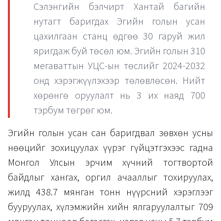
Сэлэнгийн бэлчирт Хантай багийн
нутагт баригдах Эгийн голын усан
цахилгаан станц өдгөө 30 гаруй жил
яригдаж буй төсөл юм. Эгийн голын 310
мегаваттын УЦС-ын төслийг 2024-2032
онд хэрэгжүүлэхээр төлөвлөсөн. Нийт
хөрөнгө оруулалт нь 3 их наяд 700
тэрбум төгрөг юм.
Эгийн голын усан сан баригдвал зөвхөн усны
нөөцийг зохицуулах үүрэг гүйцэтгэхээс гадна
Монгол Улсын эрчим хүчний тогтвортой
байдлыг хангах, оргил ачааллыг тохируулах,
жилд 438.7 мянган тонн нүүрсний хэрэглээг
бууруулах, хүлэмжийн хийн ялгаруулалтыг 709