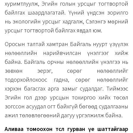
хуримтлуулж, Эгийн голын урсцыг тогтвортой
байлгах шаардлагатай. Үүний үндсэн зорилго
нь экологийн урсцыг хадгалж, Сэлэнгэ мөрний
урсцыг тогтвортой байлгах явдал юм.
Оросын талтай хамтран Байгаль нуурт үзүүлэх
нөлөөллийн нарийвчилсан үнэлгээг хийж
байна. Байгаль орчны нөлөөллийн үнэлгээ нь
зөвхөн эерэг, сөрөг нөлөөллийг
тодорхойлохоос гадна, сөрөг нөлөөллийг
хэрхэн багасгах арга замыг судалдаг. Тиймээс
Эгийн гол дээр урсцын тохиргоо хийх төсөл
зогссон асуудал огт байхгүй бөгөөд судалгааны
ажил төлөвлөгөөний дагуу үргэлжилж байна.
Аливаа томоохон төсөл гурван үе шаттайгаар