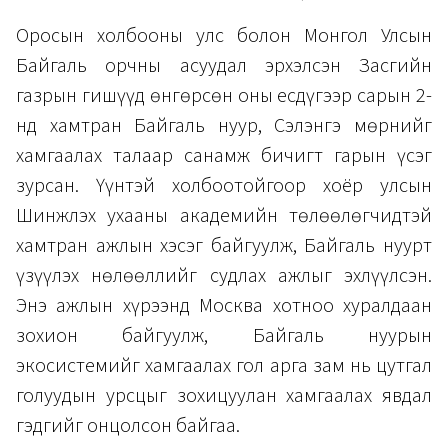
Оросын холбооны улс болон Монгол Улсын
Байгаль орчны асуудал эрхэлсэн Засгийн
газрын гишүүд өнгөрсөн оны есдүгээр сарын 2-
нд хамтран Байгаль нуур, Сэлэнгэ мөрнийг
хамгаалах талаар санамж бичигт гарын үсэг
зурсан. Үүнтэй холбоотойгоор хоёр улсын
Шинжлэх ухааны академийн төлөөлөгчидтэй
хамтран ажлын хэсэг байгуулж, Байгаль нуурт
үзүүлэх нөлөөллийг судлах ажлыг эхлүүлсэн.
Энэ ажлын хүрээнд Москва хотноо хуралдаан
зохион байгуулж, Байгаль нуурын
экосистемийг хамгаалах гол арга зам нь цутгал
голуудын урсцыг зохицуулан хамгаалах явдал
гэдгийг онцолсон байгаа.