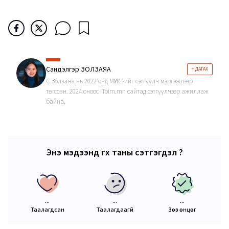
Сандэлгэр ЗОЛЗАЯА
+ ДАГАХ
С.Золзаяа нь 2022 онд МҮИС-ийг сэтгүүлч мэргэжлээр
төгссөн. 2024 оноос iToim.mn сайтад сэтгүүлчээр ажиллаж
байна.
Энэ мэдээнд өгөх таны сэтгэгдэл ?
...
...
...
Таалагдсан
Таалагдаагүй
Зөв өнцөг