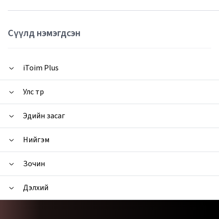
Сүүлд нэмэгдсэн
iToim Plus
Улс төр
Эдийн засаг
Нийгэм
Зочин
Дэлхий