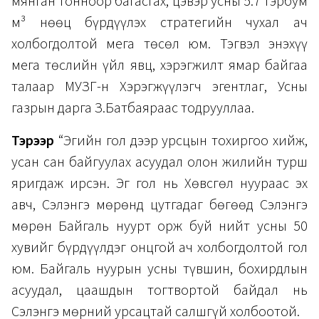
мянган тонноор багасгах, цэвэр усны 5.7 тэрбум
м³ нөөц бүрдүүлэх стратегийн чухал ач
холбогдолтой мега төсөл юм. Тэгвэл энэхүү
мега төслийн үйл явц, хэрэгжилт ямар байгаа
талаар МУЗГ-н Хэрэгжүүлэгч эгентлаг, Усны
газрын дарга З.Батбаяраас тодрууллаа.
Тэрээр
“Эгийн гол дээр урсцын тохиргоо хийж,
усан сан байгуулах асуудал олон жилийн турш
яригдаж ирсэн. Эг гол нь Хөвсгөл нуураас эх
авч, Сэлэнгэ мөрөнд цутгадаг бөгөөд Сэлэнгэ
мөрөн Байгаль нуурт орж буй нийт усны 50
хувийг бүрдүүлдэг онцгой ач холбогдолтой гол
юм. Байгаль нуурын усны түвшин, бохирдлын
асуудал, цаашдын тогтвортой байдал нь
Сэлэнгэ мөрний урсацтай салшгүй холбоотой.