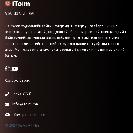
АНАЛИЗ АГЕНТЛАГ
iToim.mn мэдээллийн сайтын сэтгүүлчид нь сэтгүүлзүйн салбарт 3-20 жил
ажилласан туршлагатай, хөндлөнгийн болон мэргэжлийн шинжээчдийн
байр суурийг эх сурвалжаас нь тоймлож, үйл явдлын үнэн хийгээд учир
шалтгааны дүгнэлтийг олон нийтэд хүргэдэг цахим сэтгүүлзүйн шинэ өнгө
аясыг Монголдоо нутагшуулахыг зорилго болгон ажилладаг мэргэжлийн
баг юм.
Холбоо барих:
7705-7758
info@itoim.mn
Хамтран ажиллах
© 2024 Хөх Ах НҮТББ