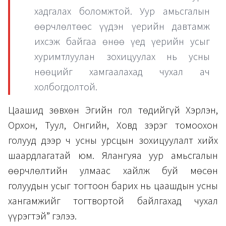
хадгалах боломжтой. Уур амьсгалын
өөрчлөлтөөс үүдэн үерийн давтамж
ихсэж байгаа өнөө үед үерийн усыг
хуримтлуулан зохицуулах нь усны
нөөцийг хамгаалахад чухал ач
холбогдолтой.
Цаашид зөвхөн Эгийн гол төдийгүй Хэрлэн,
Орхон, Туул, Онгийн, Ховд зэрэг томоохон
голууд дээр ч усны урсцын зохицуулалт хийх
шаардлагатай юм. Ялангуяа уур амьсгалын
өөрчлөлтийн улмаас хайлж буй мөсөн
голуудын усыг тогтоон барих нь цаашдын усны
хангамжийг тогтвортой байлгахад чухал
үүрэгтэй” гэлээ.