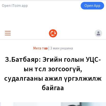
Open iToim app
Open App
Мега төсөл
|
3 мин уншина
З.Батбаяр: Эгийн голын УЦС-
ын төсөл зогсоогүй,
судалгааны ажил үргэлжилж
байгаа