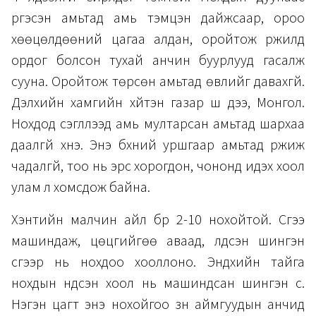
үргэсэн амьтад амь тэмцэн дайжсаар, ороо
хөөцөлдөөний цагаа алдан, оройтож үржилд
ордог болсон тухай анчин буурлууд гасалж
сууна. Оройтож төрсөн амьтад өвлийг давахгүй.
Дэлхийн хамгийн хүйтэн газар шүү дээ, Монгол.
Нохдод сэглүүлээд амь мултарсан амьтад шархаа
даалгүй үхнэ. Энэ бүхний уршгаар амьтад үржиж
чадалгүй, тоо нь эрс хорогдон, чононд идэх хоол
улам л хомсдож байна.
Хэнтийн малчин айл бүр 2-10 нохойтой. Сүүгээ
машиндаж, цөцгийгөө аваад, үлдсэн шингэн
сүүгээр нь нохдоо хооллоно. Эндхийн тайга
нохдын үндсэн хоол нь машиндсан шингэн сүү.
Нэгэн цагт энэ нохойгоо зүүн аймгуудын анчид