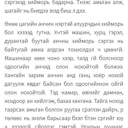
сэргэхэд хийморь бадарна. Түүнээс амьтан алж,
шагайг нь биедээ зүүхэд биш л дээ.
Өнөө цагийн анчин нэртэй алуурчдын хийморь
бол хэзээд гутна. Хүчтэй машин, хурц гэрэл,
дурантай буутай анчны хийморь сэргэх нь
байтугай амиа алдсан тохиолдол ч цөөнгүй.
Машинаар хөөх чоно хээр, талд үгүй болсноор
одоогийн анчид олон нохойтой болжээ.
Хангайн зарим анчин анд ганц хоёр нохой
дагуулж явдаг байсан бол одоогийнхон ойгүй
олон нохойтой. Тэд намар, өвлийг дамнан,
нохдоор ан хийлгэж, бахаа хангана. Тайга ноход
таарсан амьтан болгон руугаа сүрэглэн дайрч, үр
төлөөс нь эхэлж барьсаар бүхэл бүтэн сүргийг юу
ч үлдээлгүй сүйрүүлдэг гэмтэй. Нохдын дуунаас