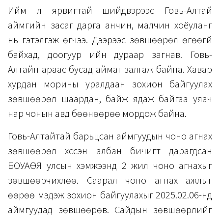
Ийм л ярвигтай шийдвэрээс Говь-Алтай
аймгийн засаг дарга анчин, малчин хоёуланг
нь гэтэлгэж өгчээ. Дээрээс зөвшөөрөл өгөөгүй
байхад, доогуур ийн дураар загнав. Говь-
Алтайн араас бусад аймаг залгаж байна. Хавар
хурдан морины уралдаан зохион байгуулах
зөвшөөрөл шаардан, байж ядаж байгаа уяач
нар чонын авд бөөнөөрөө мордож байна.
Говь-Алтайтай барьцсан аймгуудын чоно агнах
зөвшөөрөл хүссэн албан бичигт дарагдсан
БОУАӨЯ улсын хэмжээнд 2 жил чоно агнахыг
зөвшөөрчихлөө. Саарал чоно агнах ажлыг
өөрөө мэдэж зохион байгуулахыг 2025.02.06-нд
аймгуудад зөвшөөрөв. Сайдын зөвшөөрлийг