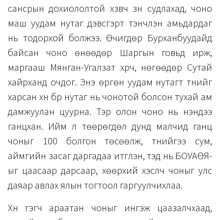
сансрын дохиололтой хүзүүвч зүүн судлахад, чоно
маш уудам нутаг дэвсгэрт тэнүүчлэн амьдардаг
нь тодорхой болжээ. Өчигдөр Бурханбуудайд
байсан чоно өнөөдөр Шаргын говьд ирж,
маргааш Мянган-Угалзат хүрч, нөгөөдөр Сутай
хайрханд очдог. Энэ өргөн уудам нутагт түүнийг
харсан хүн бүр нутаг нь чонотой болсон тухай ам
дамжуулан цуурна. Тэр олон чоно нь үнэндээ
ганцхан. Ийм л төөрөгдөл дунд малчид ганц
чоныг 100 болгон төсөөлж, түүнийгээ сум,
аймгийн засаг даргадаа итгүүлэн, тэд нь БОУАӨЯ-
ыг цаасаар дарсаар, хөөрхий хэсүүлч чоныг улс
даяар авлах ялын тогтоол гаргуулчихлаа.
Хүн гэгч араатан чоныг ингэж цаазалчхаад,