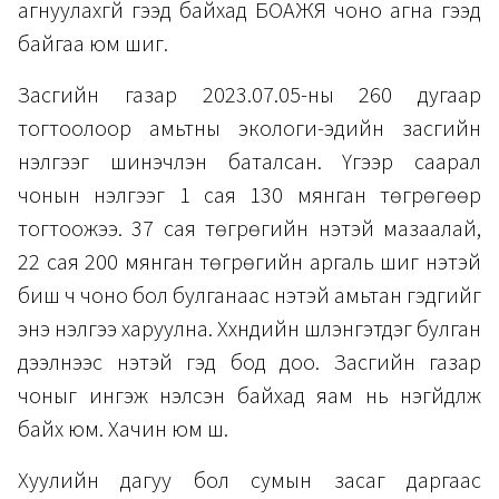
агнуулахгүй гээд байхад БОАЖЯ чоно агна гээд
байгаа юм шиг.
Засгийн газар 2023.07.05-ны 260 дугаар
тогтоолоор амьтны экологи-эдийн засгийн
үнэлгээг шинэчлэн баталсан. Үүгээр саарал
чонын үнэлгээг 1 сая 130 мянган төгрөгөөр
тогтоожээ. 37 сая төгрөгийн үнэтэй мазаалай,
22 сая 200 мянган төгрөгийн аргаль шиг үнэтэй
биш ч чоно бол булганаас үнэтэй амьтан гэдгийг
энэ үнэлгээ харуулна. Хүүхнүүдийн шүлэнгэтдэг булган
дээлнээс үнэтэй гэд бод доо. Засгийн газар
чоныг ингэж үнэлсэн байхад яам нь үнэгүйдүүлж
байх юм. Хачин юм шүү.
Хуулийн дагуу бол сумын засаг даргаас