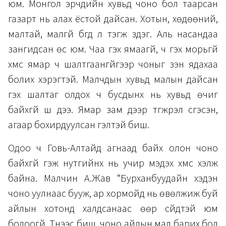
юм. Монгол эрчүүдийн хувьд чоно бол таарсан
газарт нь алах ёстой дайсан. Хотын, хөдөөний,
малтай, малгүй бүгд л тэгж үздэг. Аль насандаа
зангидсан өс юм. Чаа гэх ямаагүй, чүү гэх морьгүй
хүмүүс ямар ч шалтгаангүйгээр чоныг үзэн ядахаа
болих хэрэгтэй. Малчдын хувьд малын дайсан
гэх шалтаг олдох ч бусдынх нь хувьд өчиг
байхгүй шүү дээ. Ямар зам дээр түгжрэл үүсгэсэн,
агаар бохирдуулсан гэлтэй биш.
Одоо ч Говь-Алтайд агнаад байх олон чоно
байхгүй гэж нутгийнх нь учир мэдэх хүмүүс хэлж
байна. Малчин А.Жав “Бурханбуудайн хэдэн
чоно уулнаас бууж, ар хормойд нь өвөлжиж буй
айлын хотонд халдсанаас өөр сүйдтэй юм
болоогүй. Түүнээс биш, чоно айлын мал барих бол