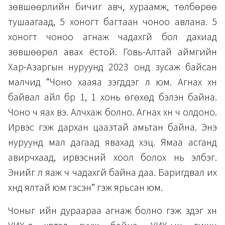
зөвшөөрлийн бичиг авч, хураамж, төлбөрөө
тушаагаад, 5 хоногт багтаан чоноо авлана. 5
хоногт чоноо агнаж чадахгүй бол дахиад
зөвшөөрөл авах ёстой. Говь-Алтай аймгийн
Хар-Азаргын нуруунд 2023 онд зусаж байсан
малчид “Чоно хааяа үзэгддэг л юм. Агнах хүн
байвал айл бүр 1, 1 хонь өгөхөд бэлэн байна.
Чоно ч яах вэ. Алчхаж болно. Агнах хүн ч олдоно.
Ирвэс гэж дархан цаазтай амьтан байна. Энэ
нуруунд мал дагаад явахад хэцүү. Ямаа асганд
авирчхаад, ирвэсний хоол болох нь элбэг.
Энийг л яаж ч чадахгүй байна даа. Баригдвал их
хүнд ялтай юм гэсэн” гэж ярьсан юм.
Чоныг ийн дураараа агнаж болно гэж үздэг хүн