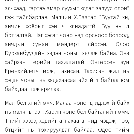
алчхаад, гэртээ амар суухыг хүсдэг залуус олон”
гэж тайлбарлав. Малчин Х.Баатар “Буутай хүн,
анчин хоёрыг хэн ч хянадаггүй. Буу нь л
бүртгэлтэй. Нэг хэсэг чоно үнэд орсноос болоод,
анчдын суман мөндөрт сүйрсэн. Одоо
Бурханбуудайн хэдэн чоныг хядаж байна. Энэ
хайрхан төрийн тахилгатай. Өнгөрсөн зун
Ерөнхийлөгч ирж, тахисан. Тахисан жил нь
хэдэн чоныг нь хядахаасаа айхгүй л байгаа юм
байх даа” гэж ярилаа.
Мал бол хүний өмч. Малаа чононд идүүлэхгүй байх
нь малчны үүрэг. Харин чоно бол байгалийн өмч.
Түүнийг хэзээ, хэдийг агнахаа анчид мэдэж, тоо,
бүтцийг нь тохируулдаг байлаа. Одоо тийм