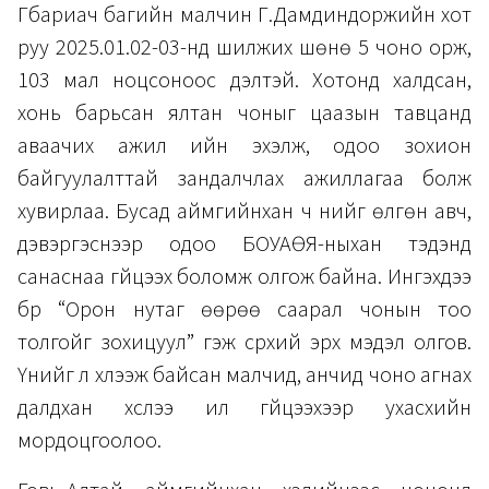
Гүүбариач багийн малчин Г.Дамдиндоржийн хот
руу 2025.01.02-03-нд шилжих шөнө 5 чоно орж,
103 мал ноцсоноос үүдэлтэй. Хотонд халдсан,
хонь барьсан ялтан чоныг цаазын тавцанд
аваачих ажил ийн эхэлж, одоо зохион
байгуулалттай зандалчлах ажиллагаа болж
хувирлаа. Бусад аймгийнхан ч үүнийг өлгөн авч,
дэвэргэснээр одоо БОУАӨЯ-ныхан тэдэнд
санаснаа гүйцээх боломж олгож байна. Ингэхдээ
бүүр “Орон нутаг өөрөө саарал чонын тоо
толгойг зохицуул” гэж сүрхий эрх мэдэл олгов.
Үүнийг л хүлээж байсан малчид, анчид чоно агнах
далдхан хүслээ ил гүйцээхээр ухасхийн
мордоцгоолоо.