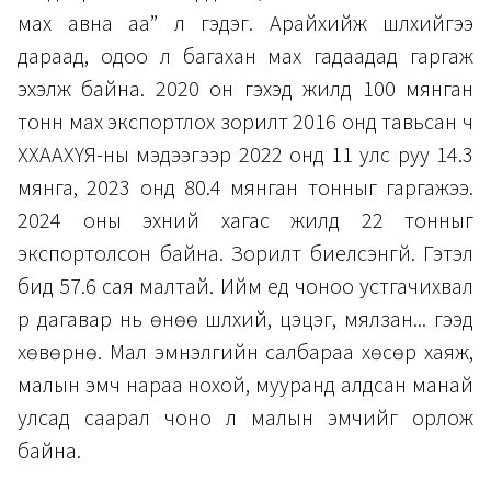
мах авна аа” л гэдэг. Арайхийж шүлхийгээ
дараад, одоо л багахан мах гадаадад гаргаж
эхэлж байна. 2020 он гэхэд жилд 100 мянган
тонн мах экспортлох зорилт 2016 онд тавьсан ч
ХХААХҮЯ-ны мэдээгээр 2022 онд 11 улс руу 14.3
мянга, 2023 онд 80.4 мянган тонныг гаргажээ.
2024 оны эхний хагас жилд 22 тонныг
экспортолсон байна. Зорилт биелсэнгүй. Гэтэл
бид 57.6 сая малтай. Ийм үед чоноо устгачихвал
үр дагавар нь өнөө шүлхий, цэцэг, мялзан... гээд
хөвөрнө. Мал эмнэлгийн салбараа хөсөр хаяж,
малын эмч нараа нохой, мууранд алдсан манай
улсад саарал чоно л малын эмчийг орлож
байна.