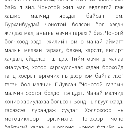
байх л зүйл. Чонотой жил мал өвддөггүй гэж
хашир малчид ярьдаг байсан юм.
Бурханбуудай чонотой болсон бол хэдэн
жилдээ мал, амьтны өвчин гарахгүй биз. Чоногүй
болчхоод хэдэн жилийн өмнө манай аймагт
малын мялзан гараад, бөхөн, харсүүлт, янгирт
халдаж, сүйдэлсэн шүү дээ. Тийм өвчинд малаа
хиаруулж, хотоо харлуулснаас хэдэн боохойд
ганц хоёрыг өргөчих нь дээр юм байна лээ”
гэсэн бол малчин Г.Лувсан “Чонотой газрын
малчин соргог болдог гэлцдэг. Манай малчид
хонио хариулахаа больсон. Зөнд нь явуулчхаад,
гэрээсээ дурандаж суудаг. Холдохоор нь
мотоциклоор эргүүлчихнэ. Тэгэхээр чоно
байтугай хэрээ ч шоглоно. Чоноо бүгдийг нь