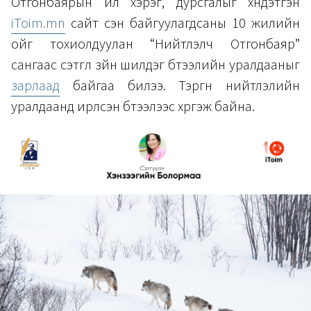
Отгонбаярын үйл хэрэг, дурсгалыг хүндэтгэн
iToim.mn
сайт үүсэн байгуулагдсаны 10 жилийн
ойг тохиолдуулан “Нийтлэлч Отгонбаяр”
сангаас сэтгүүл зүйн шилдэг бүтээлийн уралдааныг
зарлаад
байгаа билээ. Тэргүүн нийтлэлийн
уралдаанд ирүүлсэн бүтээлээс хүргэж байна.