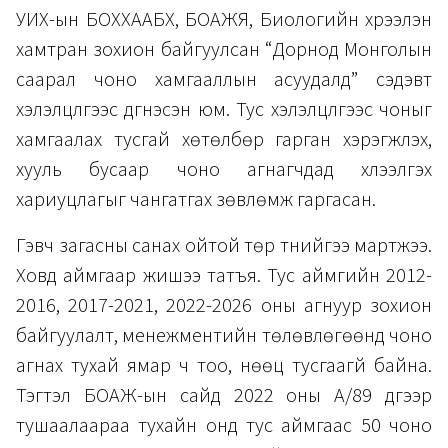
УИХ-ын БОХХААБХ, БОАЖЯ, Биологийн хүрээлэн
хамтран зохион байгуулсан “Дорнод Монголын
саарал чоно хамгааллын асуудалд” сэдэвт
хэлэлцүүлгээс дүгнэсэн юм. Тус хэлэлцүүлгээс чоныг
хамгаалах тусгай хөтөлбөр гарган хэрэгжүүлэх,
хууль бусаар чоно агнагчдад хүлээлгэх
хариуцлагыг чангатгах зөвлөмж гаргасан.
Гэвч загасны санах ойтой төр түүнийгээ мартжээ.
Ховд аймгаар жишээ татъя. Тус аймгийн 2012-
2016, 2017-2021, 2022-2026 оны агнуур зохион
байгуулалт, менежментийн төлөвлөгөөнд чоно
агнах тухай ямар ч тоо, нөөц тусгаагүй байна.
Тэгтэл БОАЖ-ын сайд 2022 оны А/89 дүгээр
тушаалаараа тухайн онд тус аймгаас 50 чоно