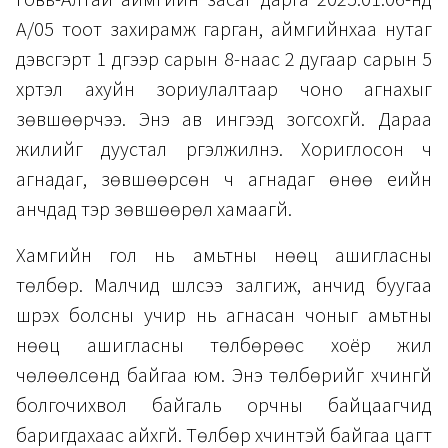
А/05 тоот захирамж гарган, аймгийнхаа нутаг
дэвсгэрт 1 дүгээр сарын 8-наас 2 дугаар сарын 5
хүртэл ахуйн зориулалтаар чоно агнахыг
зөвшөөрчээ. Энэ ав ингээд зогсохгүй. Дараа
жилийг дуустал үргэлжилнэ. Хориглосон ч
агнадаг, зөвшөөрсөн ч агнадаг өнөө үеийн
анчдад тэр зөвшөөрөл хамаагүй.
Хамгийн гол нь амьтны нөөц ашигласны
төлбөр. Малчид шүлсээ залгиж, анчид буугаа
шүүрэх болсны учир нь агнасан чоныг амьтны
нөөц ашигласны төлбөрөөс хоёр жил
чөлөөлсөнд байгаа юм. Энэ төлбөрийг хүчингүй
болгочихвол байгаль орчны байцаагчид
баригдахаас айхгүй. Төлбөр хүчинтэй байгаа цагт