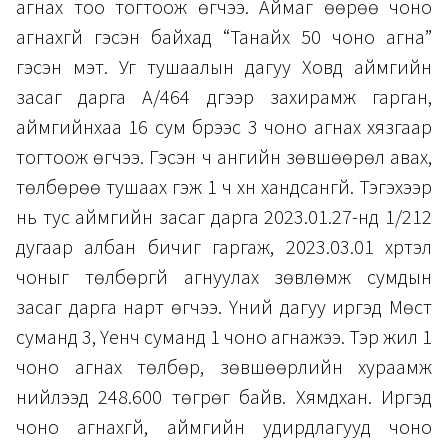
агнах тоо тогтоож өгчээ. Аймаг өөрөө чоно
агнахгүй гэсэн байхад “Танайх 50 чоно агна”
гэсэн мэт. Уг тушаалын дагуу Ховд аймгийн
засаг дарга А/464 дүгээр захирамж гарган,
аймгийнхаа 16 сум бүрээс 3 чоно агнах хязгаар
тогтоож өгчээ. Гэсэн ч ангийн зөвшөөрөл авах,
төлбөрөө тушаах гэж 1 ч хүн хандсангүй. Тэгэхээр
нь тус аймгийн засаг дарга 2023.01.27-нд 1/212
дугаар албан бичиг гаргаж, 2023.03.01 хүртэл
чоныг төлбөргүй агнуулах зөвлөмж сумдын
засаг дарга нарт өгчээ. Үүний дагуу иргэд Мөст
суманд 3, Үенч суманд 1 чоно агнажээ. Тэр жил 1
чоно агнах төлбөр, зөвшөөрлийн хураамж
нийлээд 248.600 төгрөг байв. Хямдхан. Иргэд
чоно агнахгүй, аймгийн удирдлагууд чоно