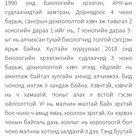
1990 онд Биологийн хүрээлэн, АНУ-ын
судлаачидтай хамтран, Дорнодоос 4 чоно
барьж, сансрын дохиололтой хүзүүвч зүүж тавьтал 2
хоногийн дараа 1-ийг нь, 7 хоногийн дараа 3-
ыг нь алчихсан тухай биологчид толгой сэгсрэн
ярьж байна. Хустайн нуруунаас 2018 онд
Биологийн хүрээлэнгийн судлаачид 3 чоно
барьж, дохиололтой хүзүүвч зүүгээд гүйдлийг нь
ажиглаж байтал хулгайн анчид алчихжээ. Бид
чононд ингэж л хандаж байна. Хүзүүвчтэй, хүзүүвчгүй
нь ч хамаагүй. Чоныг алах л ёстой гэсэн
ойлголттой. Уг нь малчин малтай байх эрхтэй
бол чоно ч амьд явах, хооллох эрхтэй. Хүн хэрвээ
чонын байгаль дахь хоолыг нь хороогоогүй бол
чоно малчны хотонд халдахгүй л дээ. Тэнд буутай