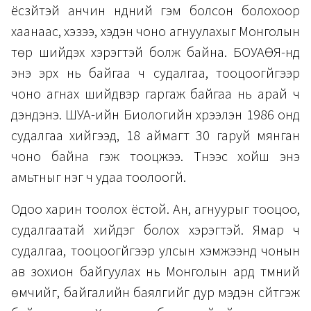
ёсзүйтэй анчин нүдний гэм болсон болохоор
хаанаас, хэзээ, хэдэн чоно агнуулахыг Монголын
төр шийдэх хэрэгтэй болж байна. БОУАӨЯ-нд
энэ эрх нь байгаа ч судалгаа, тооцоогүйгээр
чоно агнах шийдвэр гаргаж байгаа нь арай ч
дэндэнэ. ШУА-ийн Биологийн хүрээлэн 1986 онд
судалгаа хийгээд, 18 аймагт 30 гаруй мянган
чоно байна гэж тооцжээ. Түүнээс хойш энэ
амьтныг нэг ч удаа тоолоогүй.
Одоо харин тоолох ёстой. Ан, агнуурыг тооцоо,
судалгаатай хийдэг болох хэрэгтэй. Ямар ч
судалгаа, тооцоогүйгээр улсын хэмжээнд чонын
ав зохион байгуулах нь Монголын ард түмний
өмчийг, байгалийн баялгийг дур мэдэн сүйтгэж