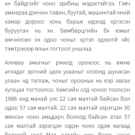
хүн байдгийг чоно эрхбиш мэдэхтэйгээ. Гэвч
амиараа дэнчин тавин, буутай, машинтай хүний
хамар дороос хонь барьж идэхэд хүргэсэн
буруутан нь хүн. Бөмбөрцгийн бүх юмыг
өмчилсөн хүн одоо чоныг хүртэл үлдээлгүй хүйс
тэмтрэхээр ялын тогтоол уншлаа.
Аливаа амьтныг үржилд орохоос нь өмнө
агнадаг эртний цөлх ухааныг олзонд шунасан
улаан нүд таглаж, чоныг орооных нь үеэр авлах
хугацаа тогтоолоо. Хамгийн сүүлд чоноо тоолсон
1986 онд манай улс 22 сая малтай байсан бол
одоо 57 сая малтай. 22 сая малтай зэрэгцэн 30
мянган чоно амьдарч болоод байсан атал 57
сая малтай зэрэгцэн хэдэн чоно үлдэж яагаад
болохгүй гэж? Мал хувийн өмч болж, чоно