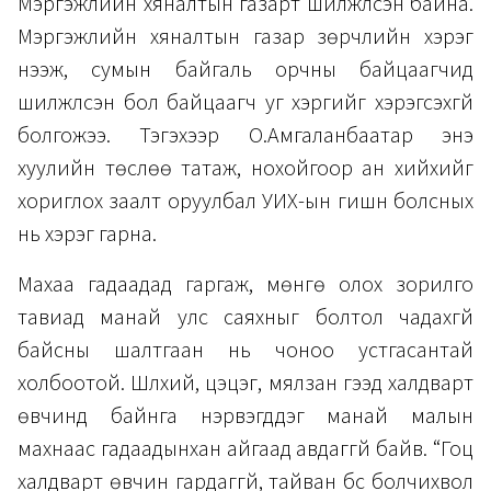
Мэргэжлийн хяналтын газарт шилжүүлсэн байна.
Мэргэжлийн хяналтын газар зөрчлийн хэрэг
нээж, сумын байгаль орчны байцаагчид
шилжүүлсэн бол байцаагч уг хэргийг хэрэгсэхгүй
болгожээ. Тэгэхээр О.Амгаланбаатар энэ
хуулийн төслөө татаж, нохойгоор ан хийхийг
хориглох заалт оруулбал УИХ-ын гишүүн болсных
нь хэрэг гарна.
Махаа гадаадад гаргаж, мөнгө олох зорилго
тавиад манай улс саяхныг болтол чадахгүй
байсны шалтгаан нь чоноо устгасантай
холбоотой. Шүлхий, цэцэг, мялзан гээд халдварт
өвчинд байнга нэрвэгддэг манай малын
махнаас гадаадынхан айгаад авдаггүй байв. “Гоц
халдварт өвчин гардаггүй, тайван бүс болчихвол