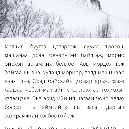
Малчид буугаа цэвэрлэж, сумаа тоолон,
машинаа дүүрэн бензинтэй байлгаж, морио
ойрхон аргамжих боллоо. Авд мордох гэж
байгаа нь энэ. Ууланд мориор, талд машинаар
явах гэнэ. Эрчүүд байсхийн утсаар ярьж, хэзээ
хаашаа явбал малгайн үс сэргээх аз тохиохыг
хэлэлцэнэ. Энэ эрчүүд ийн ил цагаан чоно авлах
болсон нь аймгийнх нь засаг даргын
захирамжтай холбоотой аж.
Говь-Алтай аймгийн засаг дарга 2025.01.06-нд