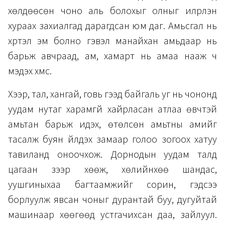
хөлдөөсөн чоно аль болохыг олныг илрүүлэн
хураах захиалгад дарагдсан юм даг. Амьсгал нь
хүртэл эм болно гэвэл манайхан амьдаар нь
барьж авчраад, ам, хамарт нь амаа нааж ч
мэдэх хүмүүс.
Хээр, тал, хангай, говь гээд байгаль уг нь чононд
уудам нутаг харамгүй хайрласан атлаа өвчтэй
амьтан барьж идэх, өтөлсөн амьтны амийг
тасалж буян үйлдэх замаар голоо зогоох хатуу
тавиланд оноочхож. Дорнодын уудам талд
цагаан зээр хөөж, хөлийнхөө шандас,
уушгиныхаа багтаамжийг сорин, гэдсээ
борлуулж явсан чоныг дурантай буу, дугуйтай
машинаар хөөгөөд устгачихсан даа, зайлуул.