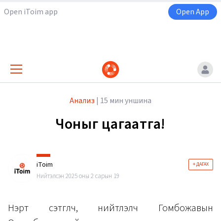
Open iToim app
Open App
Анализ
|
15 мин уншина
Чоныг цагаатга!
iToim
+ ДАГАХ
Нийтэлсэн 2025 оны 2 сарын 19
Нэрт сэтгүүлч, нийтлэлч Гомбожавын