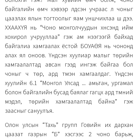
байгалийн өмч хэвээр үлдсэн учраас л чоныг
цаазлах ялын тогтоолыг яам уншчихлаа шүү дээ.
ХХААХҮЯ нь “Чоно монголчуудын хүнсэнд ийм
хохирол учрууллаа” гэж ам нээгээгүй байхад
байгалиа хамгаалах ёстой БОУАӨЯ нь чононд
алах ял оноов. Үндсэн хуулиар малыг төрийн
хамгаалалтад авсан гээд ингэж байгаа бол
чоныг ч төр, ард түмэн хамгаалдаг. Үндсэн
хуулийн 6.1 “Монгол Улсад ... амьтан, ургамал
болон байгалийн бусад баялаг гагцхүү ард түмний
мэдэл, төрийн хамгаалалтад байна” гэж
заасныг сануулъя.
Олон улсын “Тахь” групп Говийн их дархан
цаазат газрын “Б” хэсгээс 2 чоно барьж,