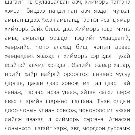
шагайг нь булаацалдан авч, хийморь тэтгэнэ
хэмээн биедээ нандигнан авч явдаг мунхаг
амьтан шүү дээ. Үхсэн амьтанд, тэр нэг ясанд ямар
хийморь байх билээ дээ. Хийморь гэдэг чинь
амьд амьтанд оршдог гэдгийг ухаардаггүй,
хөөрхийс. Чоно алахад биш, чонын араас
хөөцөлдөж явахад л хийморь сэргэдэг тухай
ёсзүйтэй анчид хүүрнэдэг. Өвлийн жавар хацар,
нүүрийг хайр найргүй ороолгох шөнөөр чулуу
дэрлэн, цасан дээр хонож, ил гал дээр цай
чанаж, цасаар нүүрээ угааж, хүйтэн салхи сөрж
явах л эрийн шөрмөс шалгана. Түмэн оддын
доор чонын улиан сонсож, чононоос илүү ухаан
сийлж явахад л хийморь сэргэнэ. Агнасан
чонынхоо шагайг харж, авд мордсон дурсамж