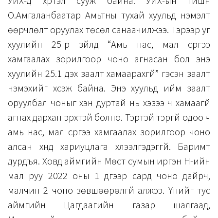
УИХ-д хүртэл сууж байна. УИХ-ын гишүүн
О.Амгаланбаатар Амьтны тухай хуульд нэмэлт
өөрчлөлт оруулах төсөл санаачилжээ. Тэрээр уг
хуулийн 25-р зүйлд “Амь нас, мал сүргээ
хамгаалах зорилгоор чоно агнасан бол энэ
хуулийн 25.1 дэх заалт хамаарахгүй” гэсэн заалт
нэмэхийг хүсэж байна. Энэ хуульд ийм заалт
оруулбал чоныг хэн дуртай нь хэзээ ч хамаагүй
агнах дархан эрхтэй болно. Тэртэй тэргүй одоо ч
амь нас, мал сүргээ хамгаалах зорилгоор чоно
алсан хүнд хариуцлага хүлээлгэдэггүй. Баримт
дурдъя. Ховд аймгийн Мөст сумын иргэн Н-ийн
мал руу 2022 оны 1 дүгээр сард чоно дайрч,
малчин 2 чоно зөвшөөрөлгүй алжээ. Үүнийг тус
аймгийн Цагдаагийн газар шалгаад,