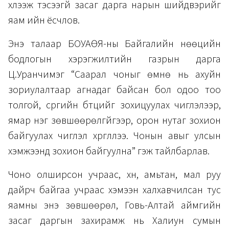
хүлээж тэсээгүй засаг дарга нарын шийдвэрийг
яам ийн ёсчлов.
Энэ талаар БОУАӨЯ-ны Байгалийн нөөцийн
бодлогын хэрэгжилтийн газрын дарга
Ц.Уранчимэг “Саарал чоныг өмнө нь ахуйн
зориулалтаар агнадаг байсан бол одоо тоо
толгой, сүргийн бүтцийг зохицуулах чиглэлээр,
ямар нэг зөвшөөрөлгүйгээр, орон нутаг зохион
байгуулах чиглэл хүргүүллээ. Чонын авыг улсын
хэмжээнд зохион байгуулна” гэж тайлбарлав.
Чоно олширсон учраас, хүн, амьтан, мал руу
дайрч байгаа учраас хэмээн халхавчилсан тус
яамны энэ зөвшөөрөл, Говь-Алтай аймгийн
засаг даргын захирамж нь Халиун сумын