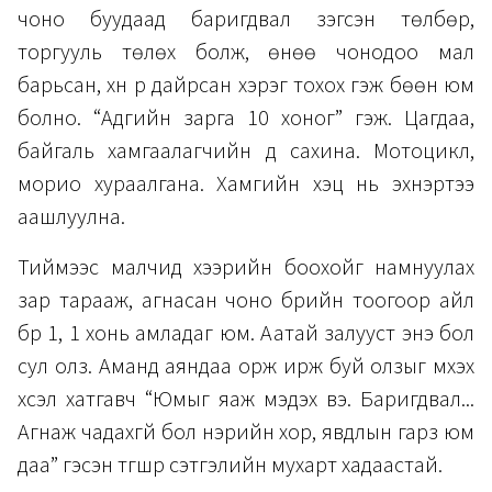
чоно буудаад баригдвал зэгсэн төлбөр,
торгууль төлөх болж, өнөө чонодоо мал
барьсан, хүн рүү дайрсан хэрэг тохох гэж бөөн юм
болно. “Адгийн зарга 10 хоног” гэж. Цагдаа,
байгаль хамгаалагчийн үүд сахина. Мотоцикл,
морио хураалгана. Хамгийн хэцүү нь эхнэртээ
аашлуулна.
Тиймээс малчид хээрийн боохойг намнуулах
зар тарааж, агнасан чоно бүрийн тоогоор айл
бүр 1, 1 хонь амладаг юм. Аатай залууст энэ бол
сул олз. Аманд аяндаа орж ирж буй олзыг үмхэх
хүсэл хатгавч “Юмыг яаж мэдэх вэ. Баригдвал...
Агнаж чадахгүй бол нэрийн хор, явдлын гарз юм
даа” гэсэн түгшүүр сэтгэлийн мухарт хадаастай.