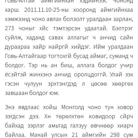
Говь-Алтай аймгийнхан хэдийнээс чононд
харш. 2011.11.10-25-ны хооронд аймгийнхаа
хэмжээнд чоно авлах болзолт уралдаан зарлан,
273 чоныг хүйс тэмтэрсэн удаатай. Бэлтрэг
суйлж, хаданд савах аллагыг ч анчид сайн
дураараа хайр найргүй хийдэг. Ийм уралдаан
Говь-Алтайгаар тогтохгүй бусад аймаг, суманд ч
болдог. Тэр нь ан биш, аллага болдог учир
ёсзүйтэй жинхэнэ анчид оролцдоггүй. Улай үзэх
гэсэн чулуун зүрхтэнгүүдэд л цөсөө хөөргөх
завшаан болдог юм.
Энэ явдлаас хойш Монголд чоно тун ховор
үзэгдсэн дээ. Хүн төрөлхтөн ковидоор сүйрч
байхад зэрлэг амьтад галзуу өвчнөөр хиарч
байлаа. Манай улсын 21 аймгийн 298 сум