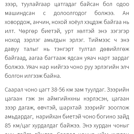
зээр, туулайгаар цатгадаг байсан бол одоо
машиндсан сүү долоолгодог болжээ. Ан
ховордож, анчин, нохой хоёул хэцүүдэж байгаа нь
илт. Чөргөр биетэй, урт хөлтэй энэ зэгзгэр
ноход зэрлэг амьтдын эрлэг. Тиймээс ч энэ
давуу талыг нь тэнгэрт тултал дөвийлгөж
байгаад, аагаа багтааж ядсан уяач нарт зардаг
болжээ. Уяач нар үүнийгээ чоно руу эрлэгийн элч
болгон илгээж байна.
Саарал чоно цагт 38-56 км зам туулдаг. Зээрийн
цагаан гэж зүүн аймгийнхны нэрлэсэн, цагаан
зээр дагаж, өвчтэй, шархтай зээрийг зооглож
амьдардаг, нарийхан биетэй чоно богино зайд
85 км/цаг хурдалдаг байжээ. Энэ хурдан чоныг