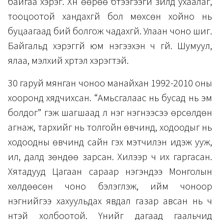
байгаа хэрэг. Хүн өөрөө бүтээгээгүй зүйлд ухаалаг,
тооцоотой хандахгүй бол мөхсөн хойно нь
буцаагаад бий болгож чадахгүй. Улаан чоно шиг.
Байгальд хэрэггүй юм нэгээхэн ч үгүй. Шумуул,
ялаа, мэлхий хүртэл хэрэгтэй.
30 гаруй мянган чоноо манайхан 1992-2010 оны
хооронд хядчихсан. “Амьсгалаас нь бусад нь эм
болдог” гэж шагшаад л нэг нэгнээсээ өрсөлдөн
агнаж, тархийг нь толгойн өвчинд, ходоодыг нь
ходоодны өвчинд сайн гэх мэтчилэн идэж ууж,
ил, далд зөндөө зарсан. Хилээр ч их гаргасан.
Хятадууд Цагаан сараар нэгэндээ Монголын
хөлдөөсөн чоно бэлэглэж, ийм чоноор
нэгнийгээ хахуульдах явдал газар авсан нь ч
үүнтэй холбоотой. Үүнийг дагаад гаальчид