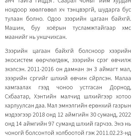
анч тайга гүйцдэг. Саарал чоныг ийм хурдан
нохдоор хөөлгөвөл хүч тэнцвэргүй, шударга бус
тулаан болно. Одоо зээрийн цагаан байхгүй.
Машин, буу хоёрын тусламжтайгаар хүмүүс
маанийг нь уншчихсан.
Зээрийн цагаан байхгүй болсноор хээрийн
экосистем өөрчлөгдөж, зээрийн сүрэг өвчилж
эхэлсэн. 2011-2016 он дамнан зүүн 3 аймагт мал,
зээрийн сүргийг шүлхий өвчин сүйрүүлсэн. Малаа
хамгаалах гээд чоноо устгасан Дорнод,
Сүхбаатар, Хэнтийн малчид шүлхийгээр хотоо
харлуулсан даа. Мал эмнэлгийн ерөнхий газрын
мэдээгээр 2018 онд 12 аймгийн 30 суманд, 2022
онд 14 аймгийн 97 суманд шүлхий гарчээ. Энэ нь
чоногүй болсонтой холбоотой гэж 2011.02.23-нд