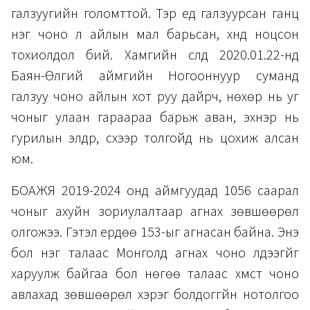
галзуугийн голомттой. Тэр үед галзуурсан ганц
нэг чоно л айлын мал барьсан, хүнд ноцсон
тохиолдол бий. Хамгийн сүүлд 2020.01.22-нд
Баян-Өлгий аймгийн Ногооннуур суманд
галзуу чоно айлын хот руу дайрч, нөхөр нь уг
чоныг улаан гараараа барьж аван, эхнэр нь
гурилын элдүүр, сүхээр толгойд нь цохиж алсан
юм.
БОАЖЯ 2019-2024 онд аймгуудад 1056 саарал
чоныг ахуйн зориулалтаар агнах зөвшөөрөл
олгожээ. Гэтэл ердөө 153-ыг агнасан байна. Энэ
бол нэг талаас Монголд агнах чоно үлдээгүйг
харуулж байгаа бол нөгөө талаас хүмүүст чоно
авлахад зөвшөөрөл хэрэг болдоггүйн нотолгоо