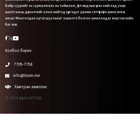
байр суурийг эх сурвалжаас нь тоймлож, үйл явдлын үнэн хийгээд учир
шалтгааны дүгнэлтийг олон нийтэд хүргэдэг цахим сэтгүүлзүйн шинэ өнгө
аясыг Монголдоо нутагшуулахыг зорилго болгон ажилладаг мэргэжлийн
баг юм.
Холбоо барих:
7705-7758
info@itoim.mn
Хамтран ажиллах
© 2024 Хөх Ах НҮТББ