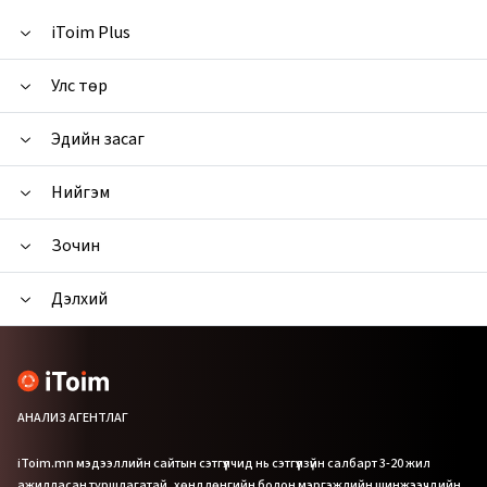
iToim Plus
Улс төр
Эдийн засаг
Нийгэм
Зочин
Дэлхий
АНАЛИЗ АГЕНТЛАГ
iToim.mn мэдээллийн сайтын сэтгүүлчид нь сэтгүүлзүйн салбарт 3-20 жил
ажилласан туршлагатай, хөндлөнгийн болон мэргэжлийн шинжээчдийн