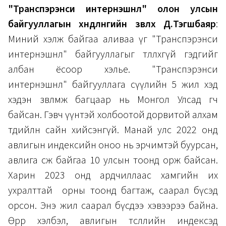
"Транспэрэнси интернэшнл" олон улсын
байгууллагын хөндлөнгийн зөвлөх Д.Тэгшбаяр
:
Миний хэлж байгаа аливаа үг "Транспэрэнси
интернэшнл" байгууллагыг төлөөлөхгүй гэдгийг
албан ёсоор хэлье. "Транспэрэнси
интернэшнл" байгууллага сүүлийн 5 жил хэд
хэдэн зөвлөмж багцаар нь Монгол Улсад өгч
байсан. Гэвч үүнтэй холбоотой дорвитой алхам
төдийлөн сайн хийсэнгүй. Манай улс 2022 онд
авлигын индексийн оноо нь эрчимтэй буурсан,
авлига өсөж байгаа 10 улсын тоонд орж байсан.
Харин 2023 онд ардчиллаас хамгийн их
ухралттай орны тоонд багтаж, саарал бүсэд
орсон. Энэ жил саарал бүсдээ хэвээрээ байна.
Өөрөөр хэлбэл, авлигын төсөөллийн индексэд