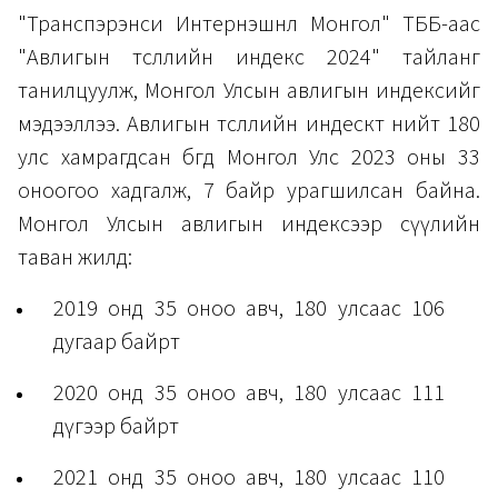
"Транспэрэнси Интернэшнл Монгол" ТББ-аас
"Авлигын төсөөллийн индекс 2024" тайланг
танилцуулж, Монгол Улсын авлигын индексийг
мэдээллээ. Авлигын төсөөллийн индескт нийт 180
улс хамрагдсан бөгөөд Монгол Улс 2023 оны 33
оноогоо хадгалж, 7 байр урагшилсан байна.
Монгол Улсын авлигын индексээр сүүлийн
таван жилд:
2019 онд 35 оноо авч, 180 улсаас 106
дугаар байрт
2020 онд 35 оноо авч, 180 улсаас 111
дүгээр байрт
2021 онд 35 оноо авч, 180 улсаас 110