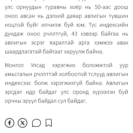
улс орнуудын гуравны хоёр нь 50-аас доош
оноо авсан нь дэлхий даяар авлигын түвшин
ноцтой буйг илчилж буй юм. Тус индексийн
дундаж оноо өөрчлөлтгүй, 43 хэвээр байгаа нь
авлигын эсрэг яаралтай арга хэмжээ авах
шаардлагатай байгааг харуулж байна.
Монгол Улсад хэрэгжих боломжтой уур
амьсгалын өөрчлөлттэй холбоотой төслүүд авлигын
индексээс болж хэрэгжихгүй байна. Авлигын
эрсдэл өндөр байдаг улс оронд хүрээлэн буй
орчны эрүүл байдал сул байдаг.