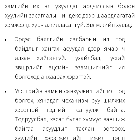
хамгийн их нөлөө үзүүлдэг ардчиллын болон
хуулийн засаглалын индекс дээр шаардлагатай
хэмжээнд хүрч ажилласангүй. Зөвлөмжийн хувьд:
Эрдэс баялгийн салбарын ил тод
байдлыг хангах асуудал дээр ямар ч
алхам хийсэнгүй. Тухайлбал, тусгай
зөвшөөрлийг эцсийн эзэмшигчийг ил
болгоход анхаарах хэрэгтэй.
Улс төрийн намын санхүүжилтийг ил тод
болгох, хянадаг механизм руу шилжих
хэрэгтэй гэдгийг сануулж байна.
Тодруулбал, хэсэг бүлэг хүмүүс завшиж
байгаа асуудлыг таслан зогсоох,
хуулийн хэрэгжилтийг ижил тэгш