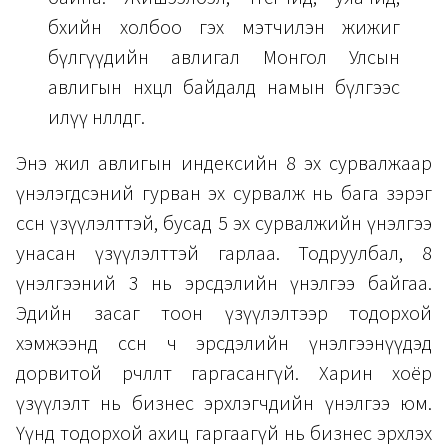
бөхийн холбоо гэх мэтчилэн жижиг
бүлгүүдийн авлигал Монгол Улсын
авлигын нөхцөл байдалд намын бүлгээс
илүү нөлөөлдөг.
Энэ жил авлигын индексийн 8 эх сурвалжаар
үнэлэгдсэний гурван эх сурвалж нь бага зэрэг
өссөн үзүүлэлттэй, бусад 5 эх сурвалжийн үнэлгээ
унасан үзүүлэлттэй гарлаа. Тодруулбал, 8
үнэлгээний 3 нь эрсдэлийн үнэлгээ байгаа.
Эдийн засаг тоон үзүүлэлтээр тодорхой
хэмжээнд өссөн ч эрсдэлийн үнэлгээнүүдэд
дорвитой өөрчлөлт гаргасангүй. Харин хоёр
үзүүлэлт нь бизнес эрхлэгчдийн үнэлгээ юм.
Үүнд тодорхой ахиц гаргаагүй нь бизнес эрхлэх