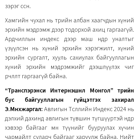
зэрэг өссөн.
Хамгийн чухал нь төрийн албан хаагчдын хүний
эрхийн мэдрэмж дээр тодорхой ахиц гаргаагүй.
Ардчиллын индекс дээр маш өндөр уналтыг
үзүүлсэн нь хүний эрхийн хэрэгжилт, хүний
эрхийн сургалт, хууль сахиулах байгууллагын
хүний эрхийн мэдрэмжийг дээшлүүлэх чиг
өөрчлөлт гаргаагүй байна.
“Транспэрэнси Интернэшнл Монгол” төрийн
бус байгууллагын гүйцэтгэх захирал
Э.Мөнхжаргал:
Авлигын Төсөөллийн Индекс 2024 нь
дэлхий дахинд авлигын түвшин түгшүүртэй өндөр
хэвээр байгааг мөн түүнийг бууруулах хүчин
чармайлт суларч байгааг харуулж байна. Нийт