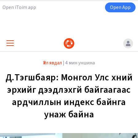
Open iToim app
Open App
Үйл явдал
|
4 мин уншина
Д.Тэгшбаяр: Монгол Улс хүний
эрхийг дээдлэхгүй байгаагаас
ардчиллын индекс байнга
унаж байна