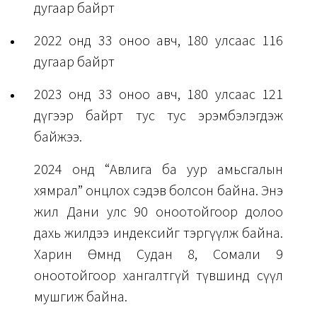
дугаар байрт
2022 онд 33 оноо авч, 180 улсаас 116
дугаар байрт
2023 онд 33 оноо авч, 180 улсаас 121
дүгээр байрт тус тус эрэмбэлэгдэж
байжээ.
2024 онд “Авлига ба уур амьсгалын
хямрал” онцлох сэдэв болсон байна. Энэ
жил Дани улс 90 оноотойгоор долоо
дахь жилдээ индексийг тэргүүлж байна.
Харин Өмнөд Судан 8, Сомали 9
оноотойгоор хангалтгүй түвшинд сүүл
мушгиж байна.