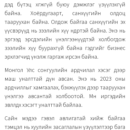
дэд бүтэц хөгжөөгүй буюу дэмжлэг үзүүлэхгүй
байна. Хоёрдугаарт, санхүүгийн олдоц
тааруухан байна. Олдож байгаа санхүүгийн эх
үүсвэрүүд нь зээлийн хүү өндөртэй байна. Энэ нь
эргээд эрсдэлийн үнэлгээнүүдтэй холбогдож
зээлийн хүү буурахгүй байна гэдгийг бизнес
эрхлэгчид үнэлж гаргаж ирсэн байна.
Монгол Улс сонгуулийн ардчилал хэсэг дээр
маш уналттай дүн авсан. Энэ нь 2023 оны
ардчиллыг хамгаалах, бэхжүүлэх дээр тааруухан
үнэлгээ авсантай холбоотой. Мөн иргэдийн
зөвлөлдөх хэсэгт уналттай байлаа.
Сайн мэдээ гэвэл авлигатай хийж байгаа
тэмцэл нь хуулийн засаглалын үзүүлэлтээр бага