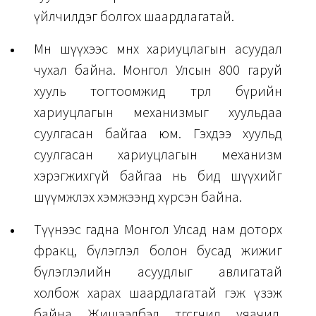
үйлчилдэг болгох шаардлагатай.
Мөн шүүхээс өмнөх хариуцлагын асуудал
чухал байна. Монгол Улсын 800 гаруй
хууль тогтоомжид төрөл бүрийн
хариуцлагын механизмыг хуульдаа
суулгасан байгаа юм. Гэхдээ хуульд
суулгасан хариуцлагын механизм
хэрэгжихгүй байгаа нь бид шүүхийг
шүүмжлэх хэмжээнд хүрсэн байна.
Түүнээс гадна Монгол Улсад нам доторх
фракц, бүлэглэл болон бусад жижиг
бүлэглэлийн асуудлыг авлигатай
холбож харах шаардлагатай гэж үзэж
байна. Жишээлбэл, төгсөгчид, уяачид,