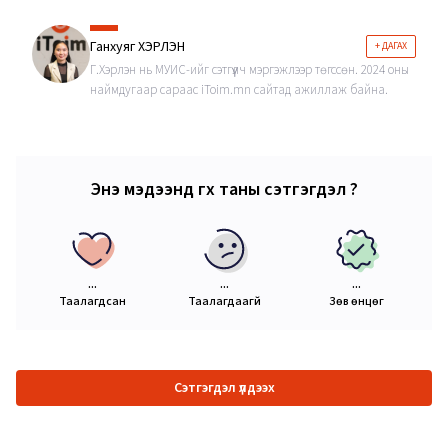
Ганхуяг ХЭРЛЭН
+ ДАГАХ
Г.Хэрлэн нь МУИС-ийг сэтгүүлч мэргэжлээр төгссөн. 2024 оны
наймдугаар сараас iToim.mn сайтад ажиллаж байна.
Энэ мэдээнд өгөх таны сэтгэгдэл ?
...
...
...
Таалагдсан
Таалагдаагүй
Зөв өнцөг
Сэтгэгдэл үлдээх