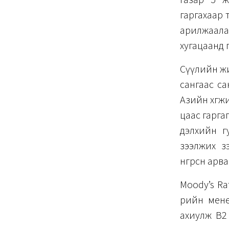
гаргахаар 
арилжаала
хугацаанд 
Сүүлийн жи
сангаас с
Азийн хөгжи
цаас гарга
дэлхийн г
зээлжих зэ
өнгөрсөн ар
Moody’s Ra
өрийн мен
ахиулж B2 