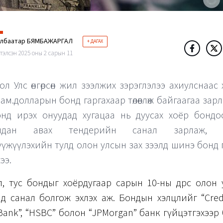
элбаатар БЯМБАЖАРГАЛ
+ ДАГАХ
тэлсэн 2025 оны 2 сарын 11
ол Улс өнгөрсөн жил зээлжих зэрэглэлээ ахиулснаас
 ам.долларын бонд гаргахаар төлөвлөж байгаагаа зарл
энд ирэх онуудад хугацаа нь дуусах хоёр бондо
алдан авах тендерийн санал зарлаж, ү
үүжүүлэхийн тулд олон улсын зах зээлд шинэ бонд 
ээ.
, тус бондыг хоёрдугаар сарын 10-ны өдрөөс олон ул
д санал болгож эхлэх аж. Бондын хэлцлийг “Credit
Bank”, “HSBC” болон “JPMorgan” банк гүйцэтгэхээр 