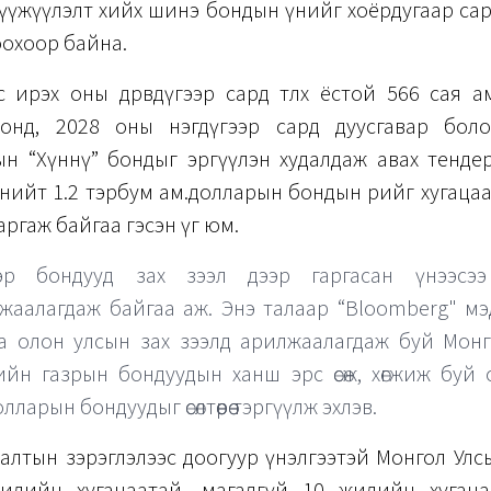
үүжүүлэлт хийх шинэ бондын үнийг хоёрдугаар са
оохоор байна.
 ирэх оны дөрөвдүгээр сард төлөх ёстой 566 сая 
онд, 2028 оны нэгдүгээр сард дуусгавар бол
ын “Хүннү” бондыг эргүүлэн худалдаж авах тендер
нийт 1.2 тэрбум ам.долларын бондын өрийг хугацаан
 гаргаж байгаа гэсэн үг юм.
эр бондууд зах зээл дээр гаргасан үнээсээ
жаалагдаж байгаа аж. Энэ талаар “Bloomberg" м
а олон улсын зах зээлд арилжаалагдаж буй Монг
ийн газрын бондуудын ханш эрс өсөж, хөгжиж буй
лларын бондуудыг өсөлтөөрөө тэргүүлж эхлэв.
уулалтын зэрэглэлээс доогуур үнэлгээтэй Монгол Ул
илийн хугацаатай, магадгүй 10 жилийн хугац