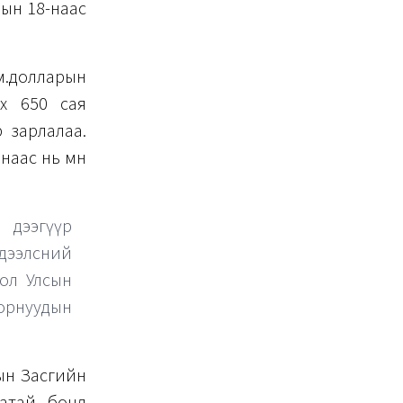
рын 18-наас
ам.долларын
ох 650 сая
 зарлалаа.
аас нь өмнө
 дээгүүр
эдээлсний
ол Улсын
 орнуудын
сын Засгийн
аатай бонд