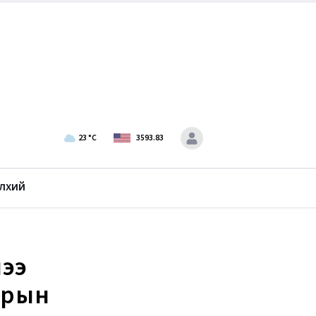
23
°C
3593.83
лхий
лээ
арын