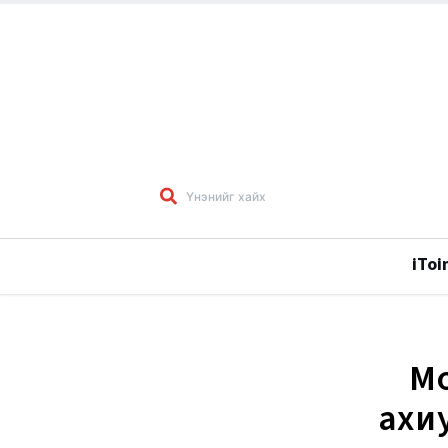
iToi
Мо
ахи