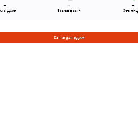
...
...
...
алагдсан
Таалагдаагүй
Зөв өн
Сэтгэгдэл үлдээх