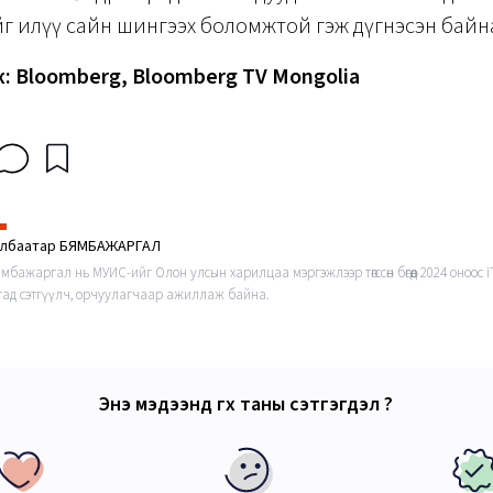
г илүү сайн шингээх боломжтой гэж дүгнэсэн байн
ж: Bloomberg, Bloomberg TV Mongolia
элбаатар БЯМБАЖАРГАЛ
ямбажаргал нь МУИС-ийг Олон улсын харилцаа мэргэжлээр төгссөн бөгөөд 2024 оноос 
тад сэтгүүлч, орчуулагчаар ажиллаж байна.
Энэ мэдээнд өгөх таны сэтгэгдэл ?