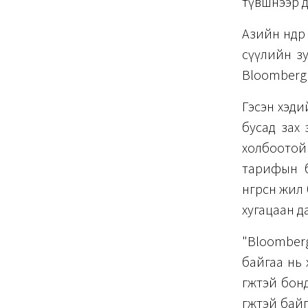
түвшнээр д
Азийн өндө
сүүлийн з
Bloomberg 
Гэсэн хэдий
бусад зах з
холбоотой 
тарифын б
өнгөрсөн жи
хугацаан д
"Bloomber
байгаа нь 
өгөөжтэй б
өгөөжтэй б