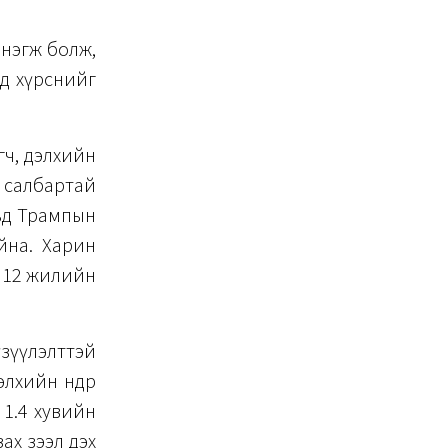
 нэгж болж,
д хүрснийг
өгч, дэлхийн
йн салбартай
льд Трампын
йна. Харин
йн 12 жилийн
зүүлэлттэй
лхийн өндөр
 1.4 хувийн
ах зээл дэх