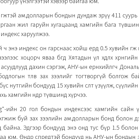
оогуур үнэлгээтэй хэвээр байгаа юм.
р өгөөжтэй ам.долларын бондын дундаж зөрүү 411 суурь
ургаан жил гаруйн хугацаанд хамгийн бага түвшин
индекс харуулжээ.
 ч энэ индекс он гарснаас хойш ердөө 0.5 хувийн өгөөж 
ээлээс хоцорч яваа бөгөөд Хятадын үл хөдлөх хөрөнги
асуудлууд дахин сэргэж, АНУ-ын ерөнхийлөгч Дона
одлогын төлөв зах зээлийг тогтворгүй болгож ба
л бүс нутгийн бондууд 15 хувийн өсөлт үзүүлж, сүүли
ахь хамгийн өндөр түвшинд хүрчээ.
g"-ийн 20 гол бондын индексээс хамгийн сайн ү
хөгжиж буй зах зээлийн ам.долларын бонд болон дэ
онд байна. Эдгээр бондууд энэ онд тус бүр 1.5 болон
айгаа юм. Өндөр спредтэй бондууд нь АНУ-ын бондын з