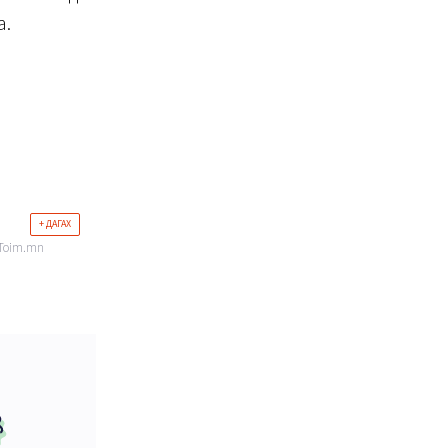
а.
+ ДАГАХ
iToim.mn