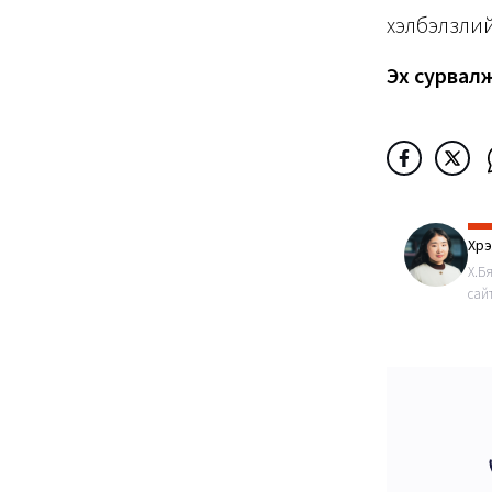
хэлбэлзлий
Эх сурвал
Хүр
Х.Б
сай