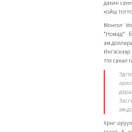
дахин санх
хойш тогт
Монгол Улс
“Номад” б
ам.доллар
Ингэснээр 
төлөх санал
Эдгэ
арил
дара
Засг
ам.до
Хөрөнгө ор
газар 5 ж