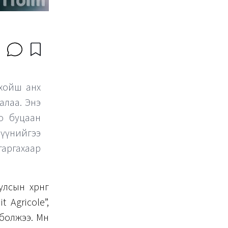
 хойш анх
алаа. Энэ
о буцаан
үнийгээ
гаргахаар
сын хөрөнгө
 Agricole”,
болжээ. Мөн