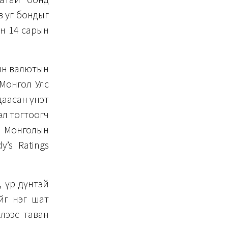
в уг бондыг
н 14 сарын
сын валютын
Монгол Улс
 даасан үнэт
эл тогтоогч
ш Монголын
y’s Ratings
, үр дүнтэй
йг нэг шат
элээс таван