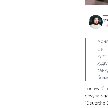
Хүр
Ний
Монг
удаа
хүрэ
худ
санх
болж
Тодруулбал
оруулагчда
“Deutsche 