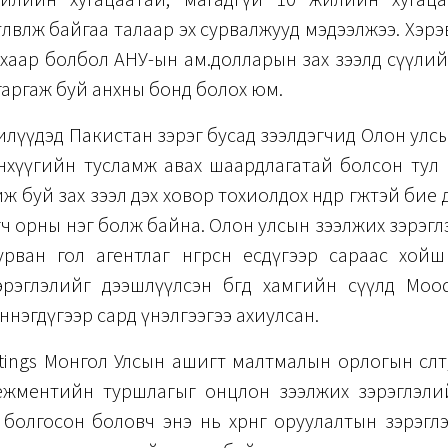
төлөвлөж байгаа талаар эх сурвалжууд мэдээлжээ. Хэрэ
хаар болбол АНУ-ын ам.долларын зах зээлд сүүлий
гаргаж буй анхны бонд болох юм.
лүүдэд Пакистан зэрэг бусад зээлдэгчид Олон ул
анхүүгийн тусламж авах шаардлагатай болсон тул 
ж буй зах зээл дэх ховор тохиолдох өндөр өгөөжтэй бие
гч орны нэг болж байна. Олон улсын зээлжих зэрэгл
урван гол агентлаг өнгөрсөн есдүгээр сараас хой
рэглэлийг дээшлүүлсэн бөгөөд хамгийн сүүлд Mood
ваннэгдүгээр сард үнэлгээгээ ахиулсан.
tings Монгол Улсын ашигт малтмалын орлогын өсөлт
ежментийн туршлагыг онцлон зээлжих зэрэглэли
болгосон боловч энэ нь хөрөнгө оруулалтын зэрэгл