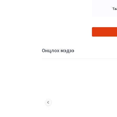
Та
Онцлох мэдээ