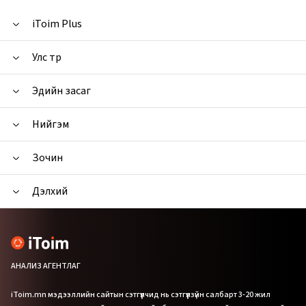
iToim Plus
Улс төр
Эдийн засаг
Нийгэм
Зочин
Дэлхий
АНАЛИЗ АГЕНТЛАГ
iToim.mn мэдээллийн сайтын сэтгүүлчид нь сэтгүүлзүйн салбарт 3-20 жил