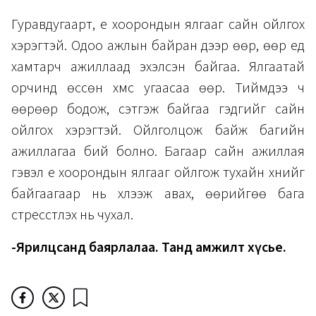
Гуравдугаарт, үе хоорондын ялгааг сайн ойлгох
хэрэгтэй. Одоо ажлын байран дээр өөр, өөр үеүд
хамтарч ажиллаад эхэлсэн байгаа. Ялгаатай
орчинд өссөн хүмүүс угаасаа өөр. Тиймдээ ч
өөрөөр бодож, сэтгэж байгаа гэдгийг сайн
ойлгох хэрэгтэй. Ойлголцож байж багийн
ажиллагаа бий болно. Багаар сайн ажиллая
гэвэл үе хоорондын ялгааг ойлгож тухайн хүнийг
байгаагаар нь хүлээж авах, өөрийгөө бага
стресстүүлэх нь чухал.
-Ярилцсанд баярлалаа. Танд амжилт хүсье.