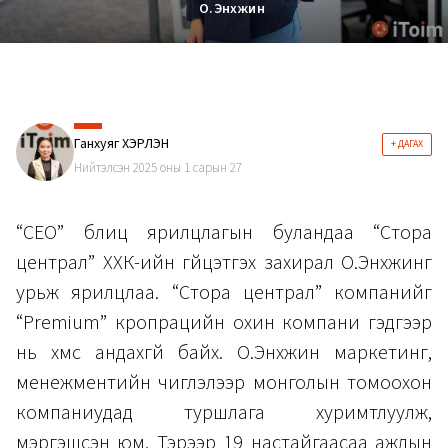
О.Энхжин
Ганхуяг ХЭРЛЭН
+ ДАГАХ
Нийтэлсэн 2025 оны 1 сарын 27
“CEO” блиц ярилцлагын буландаа “Стора
централ” ХХК-ийн гүйцэтгэх захирал О.Энхжинг
урьж ярилцлаа. “Стора централ” компанийг
“Premium” кропрацийн охин компани гэдгээр
нь хүмүүс андахгүй байх. О.Энхжин маркетинг,
менежментийн чиглэлээр монголын томоохон
компаниудад туршлага хуримтлуулж,
мэргэшсэн юм. Тэрээр 19 настайгаасаа ажлын