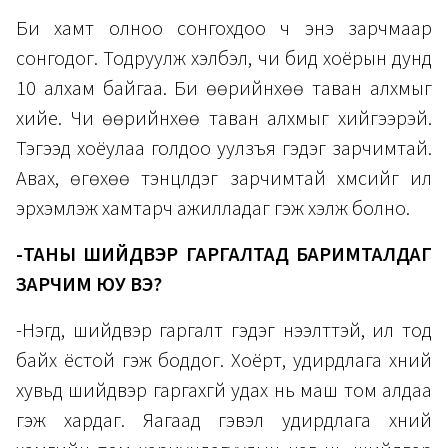
Би хамт олноо сонгохдоо ч энэ зарчмаар
сонгодог. Тодруулж хэлбэл, чи бид хоёрын дунд
10 алхам байгаа. Би өөрийнхөө таван алхмыг
хийе. Чи өөрийнхөө таван алхмыг хийгээрэй.
Тэгээд хоёулаа голдоо уулзъя гэдэг зарчимтай.
Авах, өгөхөө тэнцүүлдэг зарчимтай хүмүүсийг илүү
эрхэмлэж хамтарч ажилладаг гэж хэлж болно.
-ТАНЫ ШИЙДВЭР ГАРГАЛТАД БАРИМТАЛДАГ
ЗАРЧИМ ЮУ ВЭ?
-Нэгд, шийдвэр гаргалт гэдэг нээлттэй, ил тод
байх ёстой гэж боддог. Хоёрт, удирдлага хүний
хувьд шийдвэр гаргахгүй удах нь маш том алдаа
гэж хардаг. Яагаад гэвэл удирдлага хүний