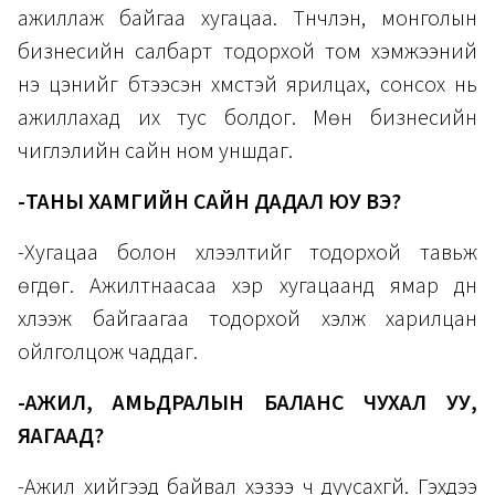
ажиллаж байгаа хугацаа. Түүнчлэн, монголын
бизнесийн салбарт тодорхой том хэмжээний
үнэ цэнийг бүтээсэн хүмүүстэй ярилцах, сонсох нь
ажиллахад их тус болдог. Мөн бизнесийн
чиглэлийн сайн ном уншдаг.
-ТАНЫ ХАМГИЙН САЙН ДАДАЛ ЮУ ВЭ?
-Хугацаа болон хүлээлтийг тодорхой тавьж
өгдөг. Ажилтнаасаа хэр хугацаанд ямар дүн
хүлээж байгаагаа тодорхой хэлж харилцан
ойлголцож чаддаг.
-АЖИЛ, АМЬДРАЛЫН БАЛАНС ЧУХАЛ УУ,
ЯАГААД?
-Ажил хийгээд байвал хэзээ ч дуусахгүй. Гэхдээ