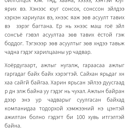
ойлголцох юм. Үүнд, хаана, хэзээ, хэнтэй юуг
ярих вэ. Хэнээс юуг сонсох, сонссон зүйлдээ
хэрхэн хариулах вэ, хүнээс яаж зөв асуулт тавих
вэ зэрэг багтана. Ер нь хүнээс маш гоё зүйл
сонсъё гэвэл асуултаа зөв тавих ёстой гэж
боддог. Тэгэхээр зөв асуултыг зөв хүндээ тавьж
чадна гэдэг харилцааны ур чадвар.
Хоёрдугаарт, ажлыг нугалж, гараасаа ажлыг
гаргадаг байх байх хэрэгтэй. Сайхан ярьдаг хүн
хаа сайгүй байгаа. Харин ярьсан зүйлээ дуусгаад
үр дүн үзүүлж байна уу гэдэг нь чухал. Ажлын байран
дээр энэ ур чадварыг суулгасан байхад
компанидаа тодорхой хэмжээний үнэ цэнтэй
ажилтан болно гэдэгт би 100 хувь итгэлтэй
байна.