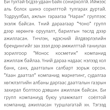
Би тухтай бүсдээ удаан байх сонирхолгүй. Иймээс
аль болох шинэ сорилттой тулгарах дуртай.
Тодруулбал, ажлын гараагаа “Наран” группээс
эхэлж байсан. Түүний дараагаар “Чоно” групп
дээр хөрөнгө оруулалт, барилгын төслүүд дээр
ажилласан. Түүнчлэн, үндэсний үйлдвэрлэлийн
брендингийг зах зээл дээр амжилттай таниулах
зорилгоор “Монос косметик” компанид
ажиллаж байлаа. Үүний дараа надаас нэлээд хол
банк, санхүү, даатгалын салбарт зорьж орсон.
“Хаан даатгал” компанид маркетинг, судалгаа
хөгжүүлэлтийн албаны даргаас даатгалын газрын
захирал болтлоо дэвшин ажиллаж байсан. Би
групп компаниуд буюу уламжлалт соёлтой
компанид ажилласан туршлагатай хүн. Тэгээд