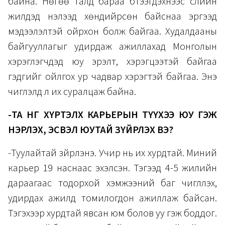
байна. Нөгөө талд бараа бүтээгдэхүүнээс сүүлийн
жилүүдэд нэлээд хөндийрсөн байснаа эргээд
мэдээлэлтэй ойрхон болж байгаа. Худалдааны
байгууллагыг удирдаж ажиллахад Монголын
хэрэглэгчдэд юу эрэлт, хэрэгцээтэй байгаа
гэдгийг ойлгох ур чадвар хэрэгтэй байгаа. Энэ
чиглэлд л их суралцаж байна.
-ТА ӨНӨӨГ ХҮРТЭЛХ КАРЬЕРЫН ТҮҮХЭЭ ЮУ ГЭЖ
НЭРЛЭХ, ЭСВЭЛ ЮУТАЙ ЗҮЙРЛЭХ ВЭ?
-Туулайтай зүйрлэнэ. Учир нь их хурдтай. Миний
карьер 19 наснаас эхэлсэн. Тэгээд 4-5 жилийн
дараагаас тодорхой хэмжээний баг чиглүүлэх,
удирдах ажилд томилогдон ажиллаж байсан.
Тэгэхээр хурдтай явсан юм болов уу гэж боддог.