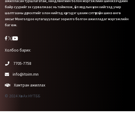
ажилласан туршлагатай, хөндлөнгийн болон мэргэжлийн шинжээчдийн
байр суурийг эх сурвалжаас нь тоймлож, үйл явдлын үнэн хийгээд учир
шалтгааны дүгнэлтийг олон нийтэд хүргэдэг цахим сэтгүүлзүйн шинэ өнгө
аясыг Монголдоо нутагшуулахыг зорилго болгон ажилладаг мэргэжлийн
баг юм.
Холбоо барих:
7705-7758
info@itoim.mn
Хамтран ажиллах
© 2024 Хөх Ах НҮТББ