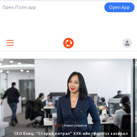
Open iToim app
Open App
CEO
|
6 мин уншина
CEO блиц: “Стора централ” ХХК-ийн гүйцэтгэх захирал