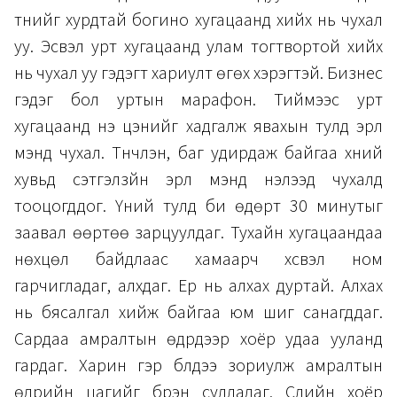
түүнийг хурдтай богино хугацаанд хийх нь чухал
уу. Эсвэл урт хугацаанд улам тогтвортой хийх
нь чухал уу гэдэгт хариулт өгөх хэрэгтэй. Бизнес
гэдэг бол уртын марафон. Тиймээс урт
хугацаанд үнэ цэнийг хадгалж явахын тулд эрүүл
мэнд чухал. Түүнчлэн, баг удирдаж байгаа хүний
хувьд сэтгэлзүйн эрүүл мэнд нэлээд чухалд
тооцогддог. Үүний тулд би өдөрт 30 минутыг
заавал өөртөө зарцуулдаг. Тухайн хугацаандаа
нөхцөл байдлаас хамаарч хүсвэл ном
гарчигладаг, алхдаг. Ер нь алхах дуртай. Алхах
нь бясалгал хийж байгаа юм шиг санагддаг.
Сардаа амралтын өдрүүдээр хоёр удаа ууланд
гардаг. Харин гэр бүлдээ зориулж амралтын
өдрийн цагийг бүрэн сулладаг. Сүүлийн хоёр