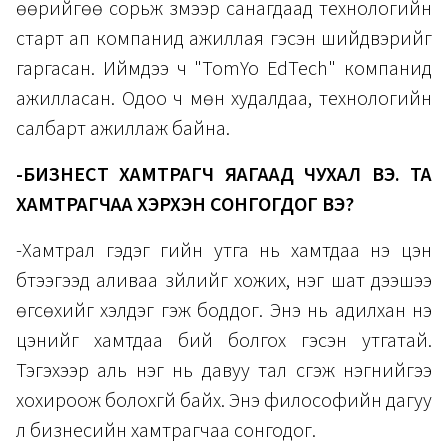
өөрийгөө сорьж үзмээр санагдаад технологийн
старт ап компанид ажиллая гэсэн шийдвэрийг
гаргасан. Иймдээ ч "TomYo EdTech" компанид
ажилласан. Одоо ч мөн худалдаа, технологийн
салбарт ажиллаж байна.
-БИЗНЕСТ ХАМТРАГЧ ЯАГААД ЧУХАЛ ВЭ. ТА
ХАМТРАГЧАА ХЭРХЭН СОНГОГДОГ ВЭ?
-Хамтрал гэдэг үгийн утга нь хамтдаа үнэ цэн
бүтээгээд аливаа зүйлийг хожих, нэг шат дээшээ
өгсөхийг хэлдэг гэж боддог. Энэ нь адилхан үнэ
цэнийг хамтдаа бий болгох гэсэн утгатай.
Тэгэхээр аль нэг нь давуу тал үүсгэж нэгнийгээ
хохироож болохгүй байх. Энэ философийн дагуу
л бизнесийн хамтрагчаа сонгодог.