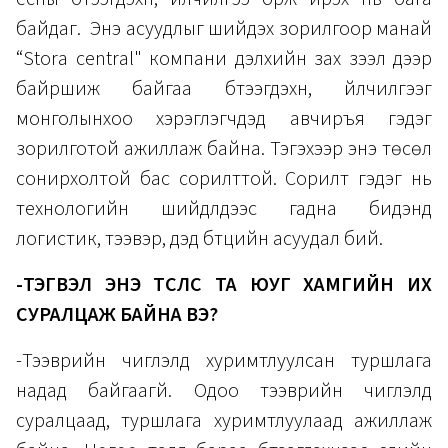
байдаг. Энэ асуудлыг шийдэх зорилгоор манай
“Stora central" компани дэлхийн зах зээл дээр
байршиж байгаа бүтээгдэхүүн, үйлчилгээг
монголынхоо хэрэглэгчдэд авчиръя гэдэг
зорилготой ажиллаж байна. Тэгэхээр энэ төсөл
сонирхолтой бас сорилттой. Сорилт гэдэг нь
технологийн шийдлүүдээс гадна бидэнд
логистик, тээвэр, дэд бүтцийн асуудал бий.
-ТЭГВЭЛ ЭНЭ ТӨСЛӨӨС ТА ЮУГ ХАМГИЙН ИХ
СУРАЛЦАЖ БАЙНА ВЭ?
-Тээврийн чиглэлд хуримтлуулсан туршлага
надад байгаагүй. Одоо тээврийн чиглэлд
суралцаад, туршлага хуримтлуулаад ажиллаж