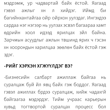
мэдрэмж, ур чадвартай байх ёстой. Яагаад
гэвэл ажлыг хүн л хийдэг. Иймд би
багийнхантайгаа ойр ойрхон уулздаг. Ингэхдээ
сардаа нэг нэгээр нь уулзах эсвэл багаараа хамт
өдрийн хоол идээд ярилцах зүйл байна.
Зарчмын асуудлыг ажлын түвшинд ярих ч гэсэн
хүн хоорондын харилцаа зөөлөн байх ёстой гэж
үздэг.
-ӨӨРИЙГӨӨ ХЭРХЭН ХӨГЖҮҮЛДЭГ ВЭ?
-Бизнесийн салбарт ажиллаж байгаа нь
суралцаж буй үйл явц байх гэж боддог. Яагаад
гэвэл ажиллах бүрдээ суралцаж, хийж чадахгүй
байгаагаа мэдэрдэг. Тийм учраас карьерын
хувьд тогтвортой суралцах процесс бол