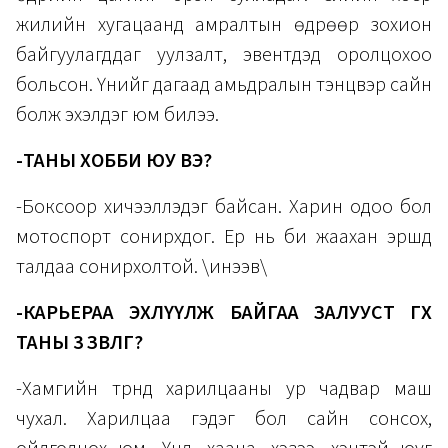
жилийн хугацаанд амралтын өдрөөр зохион
байгуулагддаг уулзалт, эвентүүдэд оролцохоо
больсон. Үүнийг дагаад амьдралын тэнцвэр сайн
болж эхэлдэг юм билээ.
-ТАНЫ ХОББИ ЮУ ВЭ?
-Боксоор хичээллэдэг байсан. Харин одоо бол
мотоспорт сонирхдог. Ер нь би жаахан эршүүд
талдаа сонирхолтой. \инээв\
-КАРЬЕРАА ЭХЛҮҮЛЖ БАЙГАА ЗАЛУУСТ ӨГӨХ
ТАНЫ 3 ЗӨВЛӨГӨӨ?
-Хамгийн түрүүнд харилцааны ур чадвар маш
чухал. Харилцаа гэдэг бол сайн сонсох,