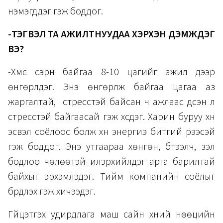
нэмэгддэг гэж боддог.
-ТЭГВЭЛ ТА АЖИЛТНУУДАА ХЭРХЭН ДЭМЖДЭГ
ВЭ?
-Хүмүүс сэрүүн байгаа 8-10 цагийг ажил дээр
өнгөрүүлдэг. Энэ өнгөрүүлж байгаа цагаа аз
жаргалтай, стресстэй байсан ч ажлаас үүдсэн л
стресстэй байгаасай гэж хүсдэг. Харин буруу хүн
эсвэл соёлоос болж хүн энергиэ битгий үрээсэй
гэж боддог. Энэ утгаараа хөнгөн, бүтээлч, үзэл
бодлоо чөлөөтэй илэрхийлдэг арга барилтай
байхыг эрхэмлэдэг. Тийм компанийн соёлыг
бүрдүүлэх гэж хичээдэг.
Гүйцэтгэх удирдлага маш сайн хүний нөөцийн