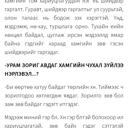
хамгийн том хариуцлагуудын нэг нь шийдвэр
гаргалт. Гуравт, шийдвэр гаргалтыг ул суурьтай,
олон талаас нь бодож үзэх хэрэгтэй. Үүнд,
мэдрэмж, нөү-хау, туршлага орно. Тухайн үеийн
нөхцөл байдал, цуглаж ирсэн мэдээллүүд ямар
байна гэдгийг хараад хамгийн зөв гэсэн
шийдвэрийг гаргадаг.
-УРАМ ЗОРИГ АВДАГ ХАМГИЙН ЧУХАЛ ЗҮЙЛЭЭ
НЭРЛЭВЭЛ...?
-Би өөртөө хатуу байдаг төрлийн хүн. Тиймээс ч
зорилгодоо хөтлөгдөж явдаг. Зорилго зөв бол
зам зөв байдаг гэдэгт итгэдэг.
Мэдээж миний гэр бүл. Хүн гэр бүлтэй болохоор илүү
хариуцлагатай, зөв байх гэдэг сэтгэлзүй