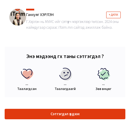
Ганхуяг ХЭРЛЭН
+ ДАГАХ
Г.Хэрлэн нь МУИС-ийг сэтгүүлч мэргэжлээр төгссөн. 2024 оны
наймдугаар сараас iToim.mn сайтад ажиллаж байна.
Энэ мэдээнд өгөх таны сэтгэгдэл ?
...
...
...
Таалагдсан
Таалагдаагүй
Зөв өнцөг
Сэтгэгдэл үлдээх