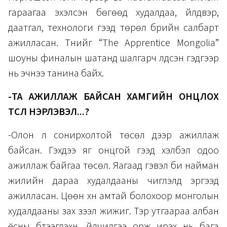
гараагаа эхэлсэн бөгөөд худалдаа, үйлдвэр,
даатгал, технологи гээд төрөл бүрийн салбарт
ажилласан. Түүнийг “The Apprentice Mongolia”
шоуны финалын шатанд шалгарч үлдсэн гэдгээр
нь эчнээ танина байх.
-ТА АЖИЛЛАЖ БАЙСАН ХАМГИЙН ОНЦЛОХ
ТӨСЛӨӨ НЭРЛЭВЭЛ...?
-Олон л сонирхолтой төсөл дээр ажиллаж
байсан. Гэхдээ яг онцгой гээд хэлбэл одоо
ажиллаж байгаа төсөл. Яагаад гэвэл би найман
жилийн дараа худалдааны чиглэлд эргээд
ажилласан. Цөөн хүн амтай болохоор монголын
худалдааны зах зээл жижиг. Тэр утгаараа албан
ёсны бүтээгдэхүүн, үйлчилгээ орж ирэх нь бага