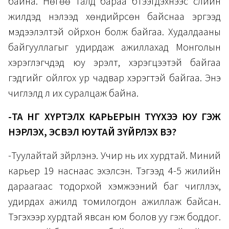
байна. Нөгөө талд бараа бүтээгдэхүүнээс сүүлийн
жилүүдэд нэлээд хөндийрсөн байснаа эргээд
мэдээлэлтэй ойрхон болж байгаа. Худалдааны
байгууллагыг удирдаж ажиллахад Монголын
хэрэглэгчдэд юу эрэлт, хэрэгцээтэй байгаа
гэдгийг ойлгох ур чадвар хэрэгтэй байгаа. Энэ
чиглэлд л их суралцаж байна.
-ТА ӨНӨӨГ ХҮРТЭЛХ КАРЬЕРЫН ТҮҮХЭЭ ЮУ ГЭЖ
НЭРЛЭХ, ЭСВЭЛ ЮУТАЙ ЗҮЙРЛЭХ ВЭ?
-Туулайтай зүйрлэнэ. Учир нь их хурдтай. Миний
карьер 19 наснаас эхэлсэн. Тэгээд 4-5 жилийн
дараагаас тодорхой хэмжээний баг чиглүүлэх,
удирдах ажилд томилогдон ажиллаж байсан.
Тэгэхээр хурдтай явсан юм болов уу гэж боддог.