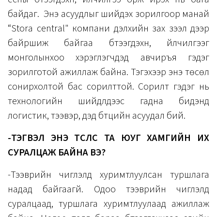
байдаг. Энэ асуудлыг шийдэх зорилгоор манай
“Stora central" компани дэлхийн зах зээл дээр
байршиж байгаа бүтээгдэхүүн, үйлчилгээг
монголынхоо хэрэглэгчдэд авчиръя гэдэг
зорилготой ажиллаж байна. Тэгэхээр энэ төсөл
сонирхолтой бас сорилттой. Сорилт гэдэг нь
технологийн шийдлүүдээс гадна бидэнд
логистик, тээвэр, дэд бүтцийн асуудал бий.
-ТЭГВЭЛ ЭНЭ ТӨСЛӨӨС ТА ЮУГ ХАМГИЙН ИХ
СУРАЛЦАЖ БАЙНА ВЭ?
-Тээврийн чиглэлд хуримтлуулсан туршлага
надад байгаагүй. Одоо тээврийн чиглэлд
суралцаад, туршлага хуримтлуулаад ажиллаж