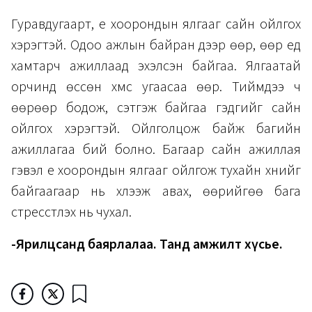
Гуравдугаарт, үе хоорондын ялгааг сайн ойлгох
хэрэгтэй. Одоо ажлын байран дээр өөр, өөр үеүд
хамтарч ажиллаад эхэлсэн байгаа. Ялгаатай
орчинд өссөн хүмүүс угаасаа өөр. Тиймдээ ч
өөрөөр бодож, сэтгэж байгаа гэдгийг сайн
ойлгох хэрэгтэй. Ойлголцож байж багийн
ажиллагаа бий болно. Багаар сайн ажиллая
гэвэл үе хоорондын ялгааг ойлгож тухайн хүнийг
байгаагаар нь хүлээж авах, өөрийгөө бага
стресстүүлэх нь чухал.
-Ярилцсанд баярлалаа. Танд амжилт хүсье.