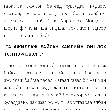
гараагаа эхэлсэн бөгөөд худалдаа, үйлдвэр,
даатгал, технологи гээд төрөл бүрийн салбарт
ажилласан. Түүнийг “The Apprentice Mongolia”
шоуны финалын шатанд шалгарч үлдсэн гэдгээр
нь эчнээ танина байх.
-ТА АЖИЛЛАЖ БАЙСАН ХАМГИЙН ОНЦЛОХ
ТӨСЛӨӨ НЭРЛЭВЭЛ...?
-Олон л сонирхолтой төсөл дээр ажиллаж
байсан. Гэхдээ яг онцгой гээд хэлбэл одоо
ажиллаж байгаа төсөл. Яагаад гэвэл би найман
жилийн дараа худалдааны чиглэлд эргээд
ажилласан. Цөөн хүн амтай болохоор монголын
худалдааны зах зээл жижиг. Тэр утгаараа албан
ёсны бүтээгдэхүүн, үйлчилгээ орж ирэх нь бага