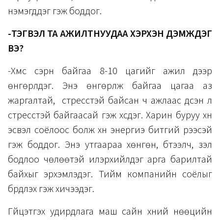
нэмэгддэг гэж боддог.
-ТЭГВЭЛ ТА АЖИЛТНУУДАА ХЭРХЭН ДЭМЖДЭГ
ВЭ?
-Хүмүүс сэрүүн байгаа 8-10 цагийг ажил дээр
өнгөрүүлдэг. Энэ өнгөрүүлж байгаа цагаа аз
жаргалтай, стресстэй байсан ч ажлаас үүдсэн л
стресстэй байгаасай гэж хүсдэг. Харин буруу хүн
эсвэл соёлоос болж хүн энергиэ битгий үрээсэй
гэж боддог. Энэ утгаараа хөнгөн, бүтээлч, үзэл
бодлоо чөлөөтэй илэрхийлдэг арга барилтай
байхыг эрхэмлэдэг. Тийм компанийн соёлыг
бүрдүүлэх гэж хичээдэг.
Гүйцэтгэх удирдлага маш сайн хүний нөөцийн