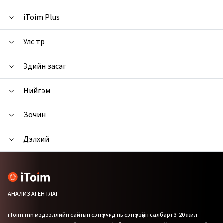
iToim Plus
Улс төр
Эдийн засаг
Нийгэм
Зочин
Дэлхий
АНАЛИЗ АГЕНТЛАГ
iToim.mn мэдээллийн сайтын сэтгүүлчид нь сэтгүүлзүйн салбарт 3-20 жил