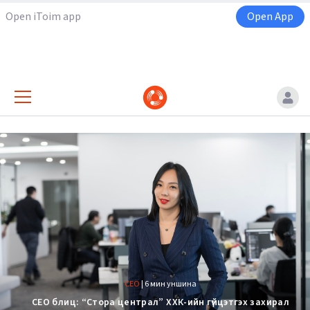
Open iToim app
Open App
CEO
|
6 мин уншина
CEO блиц: “Стора централ” ХХК-ийн гүйцэтгэх захирал