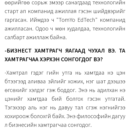
өөрийгөө сорьж үзмээр санагдаад технологийн
старт ап компанид ажиллая гэсэн шийдвэрийг
гаргасан. Иймдээ ч "TomYo EdTech" компанид
ажилласан. Одоо ч мөн худалдаа, технологийн
салбарт ажиллаж байна.
-БИЗНЕСТ ХАМТРАГЧ ЯАГААД ЧУХАЛ ВЭ. ТА
ХАМТРАГЧАА ХЭРХЭН СОНГОГДОГ ВЭ?
-Хамтрал гэдэг үгийн утга нь хамтдаа үнэ цэн
бүтээгээд аливаа зүйлийг хожих, нэг шат дээшээ
өгсөхийг хэлдэг гэж боддог. Энэ нь адилхан үнэ
цэнийг хамтдаа бий болгох гэсэн утгатай.
Тэгэхээр аль нэг нь давуу тал үүсгэж нэгнийгээ
хохироож болохгүй байх. Энэ философийн дагуу
л бизнесийн хамтрагчаа сонгодог.