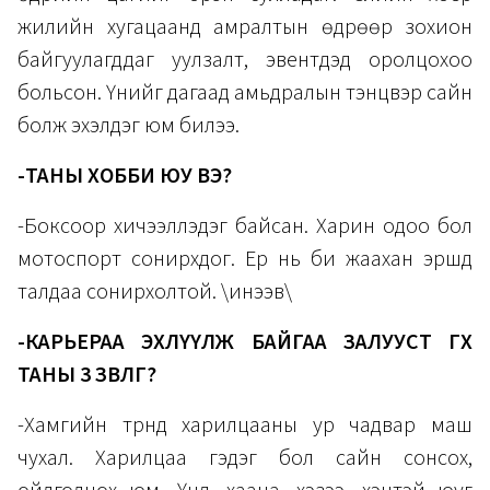
жилийн хугацаанд амралтын өдрөөр зохион
байгуулагддаг уулзалт, эвентүүдэд оролцохоо
больсон. Үүнийг дагаад амьдралын тэнцвэр сайн
болж эхэлдэг юм билээ.
-ТАНЫ ХОББИ ЮУ ВЭ?
-Боксоор хичээллэдэг байсан. Харин одоо бол
мотоспорт сонирхдог. Ер нь би жаахан эршүүд
талдаа сонирхолтой. \инээв\
-КАРЬЕРАА ЭХЛҮҮЛЖ БАЙГАА ЗАЛУУСТ ӨГӨХ
ТАНЫ 3 ЗӨВЛӨГӨӨ?
-Хамгийн түрүүнд харилцааны ур чадвар маш
чухал. Харилцаа гэдэг бол сайн сонсох,