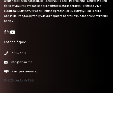
ажилласан туршлагатай, хөндлөнгийн болон мэргэжлийн шинжээчдийн
байр суурийг эх сурвалжаас нь тоймлож, үйл явдлын үнэн хийгээд учир
шалтгааны дүгнэлтийг олон нийтэд хүргэдэг цахим сэтгүүлзүйн шинэ өнгө
аясыг Монголдоо нутагшуулахыг зорилго болгон ажилладаг мэргэжлийн
баг юм.
Холбоо барих:
7705-7758
info@itoim.mn
Хамтран ажиллах
© 2024 Хөх Ах НҮТББ