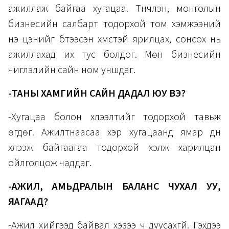
ажиллаж байгаа хугацаа. Түүнчлэн, монголын
бизнесийн салбарт тодорхой том хэмжээний
үнэ цэнийг бүтээсэн хүмүүстэй ярилцах, сонсох нь
ажиллахад их тус болдог. Мөн бизнесийн
чиглэлийн сайн ном уншдаг.
-ТАНЫ ХАМГИЙН САЙН ДАДАЛ ЮУ ВЭ?
-Хугацаа болон хүлээлтийг тодорхой тавьж
өгдөг. Ажилтнаасаа хэр хугацаанд ямар дүн
хүлээж байгаагаа тодорхой хэлж харилцан
ойлголцож чаддаг.
-АЖИЛ, АМЬДРАЛЫН БАЛАНС ЧУХАЛ УУ,
ЯАГААД?
-Ажил хийгээд байвал хэзээ ч дуусахгүй. Гэхдээ