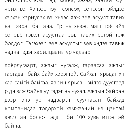
ойлголцох юм. Үүнд, хаана, хэзээ, хэнтэй юуг
ярих вэ. Хэнээс юуг сонсох, сонссон зүйлдээ
хэрхэн хариулах вэ, хүнээс яаж зөв асуулт тавих
вэ зэрэг багтана. Ер нь хүнээс маш гоё зүйл
сонсъё гэвэл асуултаа зөв тавих ёстой гэж
боддог. Тэгэхээр зөв асуултыг зөв хүндээ тавьж
чадна гэдэг харилцааны ур чадвар.
Хоёрдугаарт, ажлыг нугалж, гараасаа ажлыг
гаргадаг байх байх хэрэгтэй. Сайхан ярьдаг хүн
хаа сайгүй байгаа. Харин ярьсан зүйлээ дуусгаад
үр дүн үзүүлж байна уу гэдэг нь чухал. Ажлын байран
дээр энэ ур чадварыг суулгасан байхад
компанидаа тодорхой хэмжээний үнэ цэнтэй
ажилтан болно гэдэгт би 100 хувь итгэлтэй
байна.