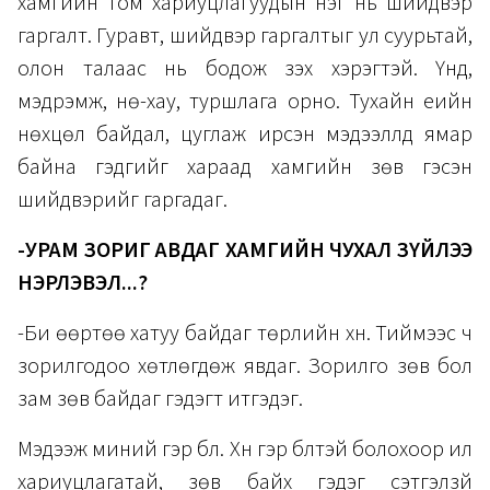
хамгийн том хариуцлагуудын нэг нь шийдвэр
гаргалт. Гуравт, шийдвэр гаргалтыг ул суурьтай,
олон талаас нь бодож үзэх хэрэгтэй. Үүнд,
мэдрэмж, нөү-хау, туршлага орно. Тухайн үеийн
нөхцөл байдал, цуглаж ирсэн мэдээллүүд ямар
байна гэдгийг хараад хамгийн зөв гэсэн
шийдвэрийг гаргадаг.
-УРАМ ЗОРИГ АВДАГ ХАМГИЙН ЧУХАЛ ЗҮЙЛЭЭ
НЭРЛЭВЭЛ...?
-Би өөртөө хатуу байдаг төрлийн хүн. Тиймээс ч
зорилгодоо хөтлөгдөж явдаг. Зорилго зөв бол
зам зөв байдаг гэдэгт итгэдэг.
Мэдээж миний гэр бүл. Хүн гэр бүлтэй болохоор илүү
хариуцлагатай, зөв байх гэдэг сэтгэлзүй