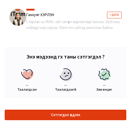
Ганхуяг ХЭРЛЭН
+ ДАГАХ
Г.Хэрлэн нь МУИС-ийг сэтгүүлч мэргэжлээр төгссөн. 2024 оны
наймдугаар сараас iToim.mn сайтад ажиллаж байна.
Энэ мэдээнд өгөх таны сэтгэгдэл ?
...
...
...
Таалагдсан
Таалагдаагүй
Зөв өнцөг
Сэтгэгдэл үлдээх