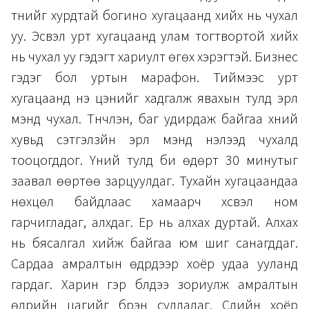
түүнийг хурдтай богино хугацаанд хийх нь чухал
уу. Эсвэл урт хугацаанд улам тогтвортой хийх
нь чухал уу гэдэгт хариулт өгөх хэрэгтэй. Бизнес
гэдэг бол уртын марафон. Тиймээс урт
хугацаанд үнэ цэнийг хадгалж явахын тулд эрүүл
мэнд чухал. Түүнчлэн, баг удирдаж байгаа хүний
хувьд сэтгэлзүйн эрүүл мэнд нэлээд чухалд
тооцогддог. Үүний тулд би өдөрт 30 минутыг
заавал өөртөө зарцуулдаг. Тухайн хугацаандаа
нөхцөл байдлаас хамаарч хүсвэл ном
гарчигладаг, алхдаг. Ер нь алхах дуртай. Алхах
нь бясалгал хийж байгаа юм шиг санагддаг.
Сардаа амралтын өдрүүдээр хоёр удаа ууланд
гардаг. Харин гэр бүлдээ зориулж амралтын
өдрийн цагийг бүрэн сулладаг. Сүүлийн хоёр