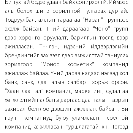
Би тухтай бүсдээ удаан байх сонирхолгүй. Иймээс
аль болох шинэ сорилттой тулгарах дуртай.
Тодруулбал, ажлын гараагаа “Наран” группээс
эхэлж байсан. Түүний дараагаар “Чоно” групп
дээр хөрөнгө оруулалт, барилгын төслүүд дээр
ажилласан. Түүнчлэн, үндэсний үйлдвэрлэлийн
брендингийг зах зээл дээр амжилттай таниулах
зорилгоор “Монос косметик” компанид
ажиллаж байлаа. Үүний дараа надаас нэлээд хол
банк, санхүү, даатгалын салбарт зорьж орсон.
“Хаан даатгал” компанид маркетинг, судалгаа
хөгжүүлэлтийн албаны даргаас даатгалын газрын
захирал болтлоо дэвшин ажиллаж байсан. Би
групп компаниуд буюу уламжлалт соёлтой
компанид ажилласан туршлагатай хүн. Тэгээд