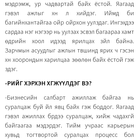
мэдрэмж, ур чадвартай байх ёстой. Яагаад
гэвэл ажлыг хүн л хийдэг. Иймд би
багийнхантайгаа ойр ойрхон уулздаг. Ингэхдээ
сардаа нэг нэгээр нь уулзах эсвэл багаараа хамт
өдрийн хоол идээд ярилцах зүйл байна.
Зарчмын асуудлыг ажлын түвшинд ярих ч гэсэн
хүн хоорондын харилцаа зөөлөн байх ёстой гэж
үздэг.
-ӨӨРИЙГӨӨ ХЭРХЭН ХӨГЖҮҮЛДЭГ ВЭ?
-Бизнесийн салбарт ажиллаж байгаа нь
суралцаж буй үйл явц байх гэж боддог. Яагаад
гэвэл ажиллах бүрдээ суралцаж, хийж чадахгүй
байгаагаа мэдэрдэг. Тийм учраас карьерын
хувьд тогтвортой суралцах процесс бол