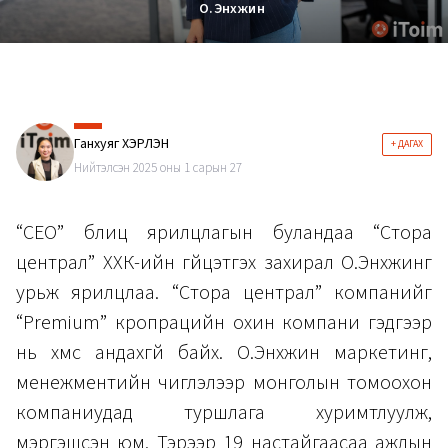
О.Энхжин
Ганхуяг ХЭРЛЭН
+ ДАГАХ
Нийтэлсэн 2025 оны 1 сарын 27
“CEO” блиц ярилцлагын буландаа “Стора
централ” ХХК-ийн гүйцэтгэх захирал О.Энхжинг
урьж ярилцлаа. “Стора централ” компанийг
“Premium” кропрацийн охин компани гэдгээр
нь хүмүүс андахгүй байх. О.Энхжин маркетинг,
менежментийн чиглэлээр монголын томоохон
компаниудад туршлага хуримтлуулж,
мэргэшсэн юм. Тэрээр 19 настайгаасаа ажлын