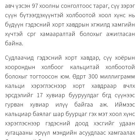
авч үзсэн 97 хоолны сонголтоос тараг, сүү зэрэг
сүүн бүтээгдэхүүнтэй холбоотой хоол хүнс нь
бүдүүн гэдэсний хорт хавдрын хөгжилд хамгийн
хүчтэй сөрөг хамааралтай болохыг ажигласан
байна.
Судлаачид гэдэсний хорт хавдар, сүү хоёрын
хоорондын холбоог кальцитай холбоотой
болохыг тогтоосон юм. Өдөрт 300 миллиграмм
кальци хэрэглэснээр хорт хавдраар өвчлөх
эрсдэлийг 17 хувиар бууруулдаг бөгөөд сүүнээс
гурван хувиар илүү байгаа аж. Иймээс
кальциар баялаг шар буурцаг гэх мэт хоол хүнс
хэрэглэснээр гэдэсний доод хэсгийг удаан
хугацааны эрүүл мэндийн асуудлаас хамгаалах