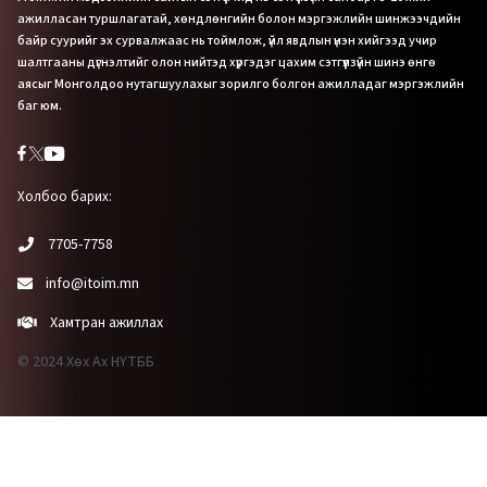
ажилласан туршлагатай, хөндлөнгийн болон мэргэжлийн шинжээчдийн
байр суурийг эх сурвалжаас нь тоймлож, үйл явдлын үнэн хийгээд учир
шалтгааны дүгнэлтийг олон нийтэд хүргэдэг цахим сэтгүүлзүйн шинэ өнгө
аясыг Монголдоо нутагшуулахыг зорилго болгон ажилладаг мэргэжлийн
баг юм.
Холбоо барих:
7705-7758
info@itoim.mn
Хамтран ажиллах
© 2024 Хөх Ах НҮТББ