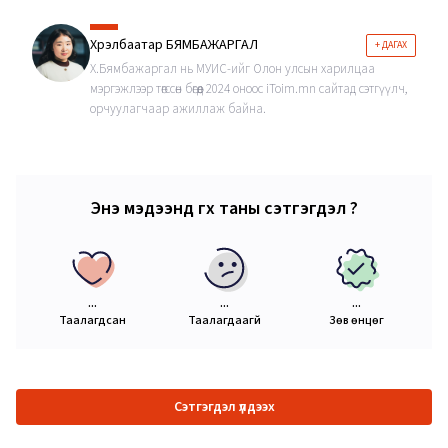
Хүрэлбаатар БЯМБАЖАРГАЛ
+ ДАГАХ
Х.Бямбажаргал нь МУИС-ийг Олон улсын харилцаа
мэргэжлээр төгссөн бөгөөд 2024 оноос iToim.mn сайтад сэтгүүлч,
орчуулагчаар ажиллаж байна.
Энэ мэдээнд өгөх таны сэтгэгдэл ?
...
...
...
Таалагдсан
Таалагдаагүй
Зөв өнцөг
Сэтгэгдэл үлдээх