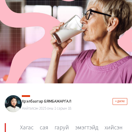
Хүрэлбаатар БЯМБАЖАРГАЛ
+ ДАГАХ
Нийтэлсэн 2025 оны 1 сарын 18
Хагас сая гаруй эмэгтэйд хийсэн