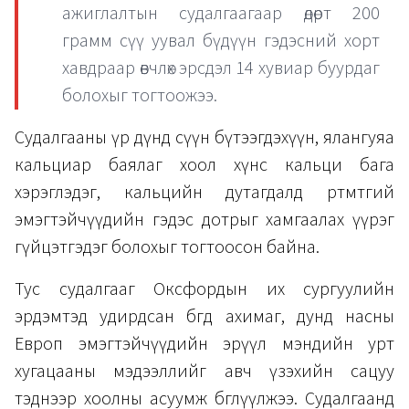
ажиглалтын судалгаагаар өдөрт 200
грамм сүү уувал бүдүүн гэдэсний хорт
хавдраар өвчлөх эрсдэл 14 хувиар буурдаг
болохыг тогтоожээ.
Судалгааны үр дүнд сүүн бүтээгдэхүүн, ялангуяа
кальциар баялаг хоол хүнс кальци бага
хэрэглэдэг, кальцийн дутагдалд өртөмтгий
эмэгтэйчүүдийн гэдэс дотрыг хамгаалах үүрэг
гүйцэтгэдэг болохыг тогтоосон байна.
Тус судалгааг Оксфордын их сургуулийн
эрдэмтэд удирдсан бөгөөд ахимаг, дунд насны
Европ эмэгтэйчүүдийн эрүүл мэндийн урт
хугацааны мэдээллийг авч үзэхийн сацуу
тэднээр хоолны асуумж бөглүүлжээ. Судалгаанд