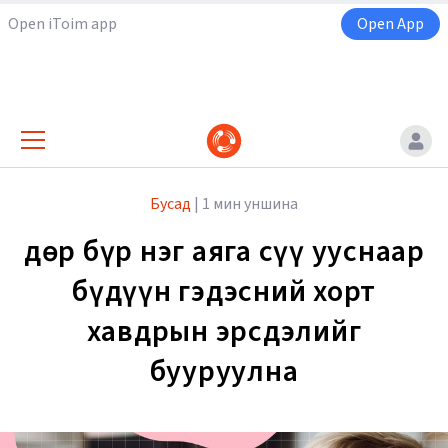
Open iToim app
Open App
Бусад
|
1 мин уншина
Өдөр бүр нэг аяга сүү ууснаар
бүдүүн гэдэсний хорт
хавдрын эрсдэлийг
бууруулна