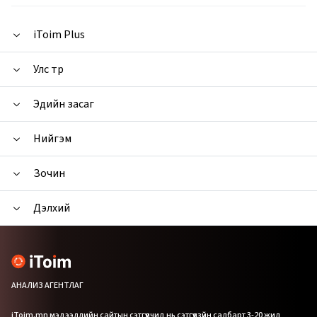
iToim Plus
Улс төр
Эдийн засаг
Нийгэм
Зочин
Дэлхий
АНАЛИЗ АГЕНТЛАГ
iToim.mn мэдээллийн сайтын сэтгүүлчид нь сэтгүүлзүйн салбарт 3-20 жил