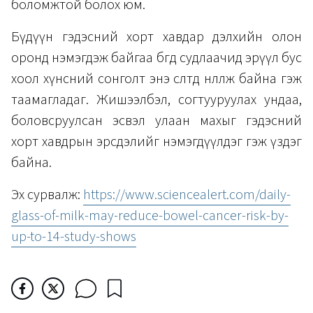
боломжтой болох юм.
Бүдүүн гэдэсний хорт хавдар дэлхийн олон
оронд нэмэгдэж байгаа бөгөөд судлаачид эрүүл бус
хоол хүнсний сонголт энэ өсөлтөд нөлөөлж байна гэж
таамагладаг. Жишээлбэл, согтууруулах ундаа,
боловсруулсан эсвэл улаан махыг гэдэсний
хорт хавдрын эрсдэлийг нэмэгдүүлдэг гэж үздэг
байна.
Эх сурвалж:
https://www.sciencealert.com/daily-
glass-of-milk-may-reduce-bowel-cancer-risk-by-
up-to-14-study-shows