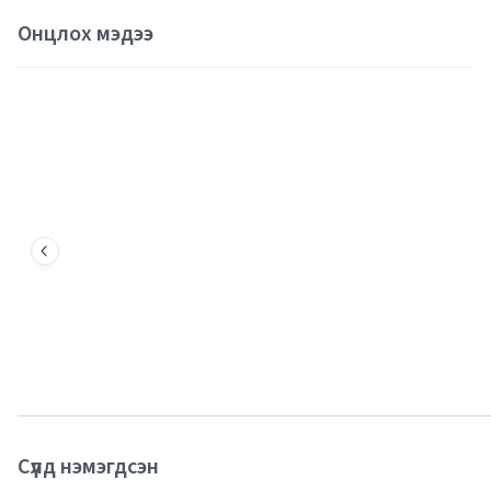
Онцлох мэдээ
Сүүлд нэмэгдсэн