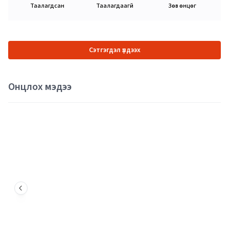
Таалагдсан
Таалагдаагүй
Зөв өнцөг
Сэтгэгдэл үлдээх
Онцлох мэдээ