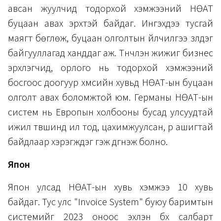
авсан жуулчид тодорхой хэмжээний НӨАТ
буцаан авах эрхтэй байдаг. Ингэхдээ тусгай
маягт бөглөж, буцаан олголтын үйлчилгээ үзүүлдэг
байгууллагад ханддаг аж. Түүнчлэн жижиг бизнес
эрхлэгчид, орлого нь тодорхой хэмжээний
босгоос доогуур хүмүүсийн хувьд НӨАТ-ын буцаан
олголт авах боломжтой юм. Германы НӨАТ-ын
систем нь Европын холбооны бусад улсуудтай
ижил түвшинд ил тод, цахимжуулсан, үр ашигтай
байдлаар хэрэгждэг гэж дүгнэж болно.
Япон
Япон улсад НӨАТ-ын хувь хэмжээ 10 хувь
байдаг. Тус улс "Invoice System" буюу баримтын
системийг 2023 оноос эхлэн бүх салбарт