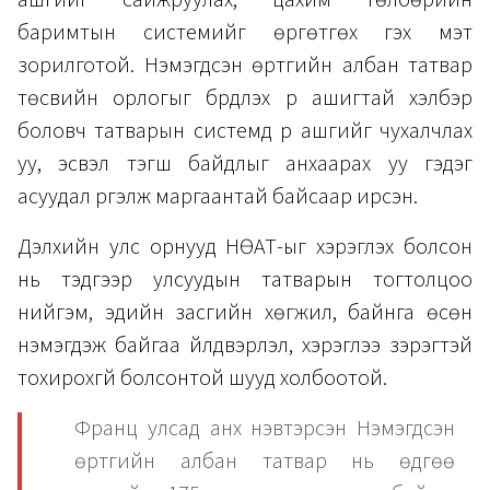
ашгийг сайжруулах, цахим төлбөрийн
баримтын системийг өргөтгөх гэх мэт
зорилготой. Нэмэгдсэн өртгийн албан татвар
төсвийн орлогыг бүрдүүлэх үр ашигтай хэлбэр
боловч татварын системд үр ашгийг чухалчлах
уу, эсвэл тэгш байдлыг анхаарах уу гэдэг
асуудал үргэлж маргаантай байсаар ирсэн.
Дэлхийн улс орнууд НӨАТ-ыг хэрэглэх болсон
нь тэдгээр улсуудын татварын тогтолцоо
нийгэм, эдийн засгийн хөгжил, байнга өсөн
нэмэгдэж байгаа үйлдвэрлэл, хэрэглээ зэрэгтэй
тохирохгүй болсонтой шууд холбоотой.
Франц улсад анх нэвтэрсэн Нэмэгдсэн
өртгийн албан татвар нь өдгөө