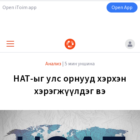
Open iToim app
Open App
Анализ
|
5 мин уншина
НӨАТ-ыг улс орнууд хэрхэн
хэрэгжүүлдэг вэ