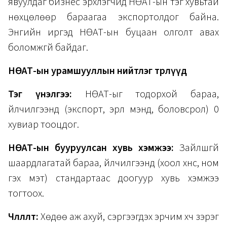
явуулдаг бизнес эрхлэгчид НӨАТ-ын тэг хувьтай
нөхцөлөөр бараагаа экспортолдог байна.
Энгийн иргэд НӨАТ-ын буцаан олголт авах
боломжгүй байдаг.
НӨАТ-ын урамшууллын нийтлэг төрлүүд
Тэг үнэлгээ:
НӨАТ-ыг тодорхой бараа,
үйлчилгээнд (экспорт, эрүүл мэнд, боловсрол) 0
хувиар тооцдог.
НӨАТ-ын бууруулсан хувь хэмжээ:
Зайлшгүй
шаардлагатай бараа, үйлчилгээнд (хоол хүнс, ном
гэх мэт) стандартаас доогуур хувь хэмжээ
тогтоох.
Чөлөөлөлт:
Хөдөө аж ахуй, сэргээгдэх эрчим хүч зэрэг