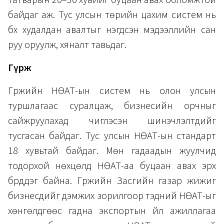
татварын 20–30 хувийг буцаан авах боломжтой
байдаг аж. Тус улсын төрийн цахим систем нь
бүх худалдан авалтыг нэгдсэн мэдээллийн сан
руу оруулж, хяналт тавьдаг.
Гүрж
Гүржийн НӨАТ-ын систем нь олон улсын
туршлагаас суралцаж, бизнесийн орчныг
сайжруулахад чиглэсэн шинэчлэлтүүдийг
тусгасан байдаг. Тус улсын НӨАТ-ын стандарт
18 хувьтай байдаг. Мөн гадаадын жуулчид
тодорхой нөхцөлд НӨАТ-аа буцаан авах эрх
бүрддэг байна. Гүржийн Засгийн газар жижиг
бизнесүүдийг дэмжих зорилгоор тэдний НӨАТ-ыг
хөнгөлдгөөс гадна экспортын үйл ажиллагаа