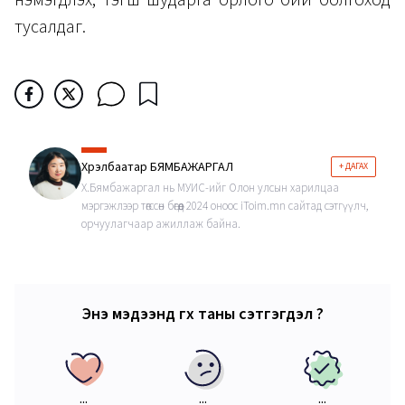
нэмэгдүүлэх, тэгш шударга орлого бий болгоход
тусалдаг.
Хүрэлбаатар БЯМБАЖАРГАЛ
+ ДАГАХ
Х.Бямбажаргал нь МУИС-ийг Олон улсын харилцаа
мэргэжлээр төгссөн бөгөөд 2024 оноос iToim.mn сайтад сэтгүүлч,
орчуулагчаар ажиллаж байна.
Энэ мэдээнд өгөх таны сэтгэгдэл ?
...
...
...