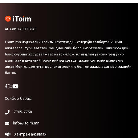
АНАЛИЗ АГЕНТЛАГ
iToim.mn мэдээллийн сайтын сэтгүүлчид нь сэтгүүлзүйн салбарт 3-20 жил
ажилласан туршлагатай, хөндлөнгийн болон мэргэжлийн шинжээчдийн
байр суурийг эх сурвалжаас нь тоймлож, үйл явдлын үнэн хийгээд учир
шалтгааны дүгнэлтийг олон нийтэд хүргэдэг цахим сэтгүүлзүйн шинэ өнгө
аясыг Монголдоо нутагшуулахыг зорилго болгон ажилладаг мэргэжлийн
баг юм.
Холбоо барих:
7705-7758
info@itoim.mn
Хамтран ажиллах