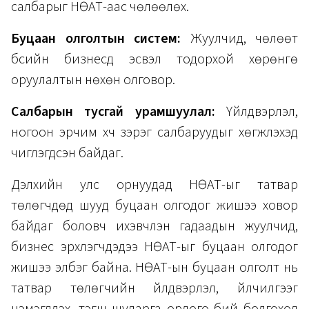
салбарыг НӨАТ-аас чөлөөлөх.
Буцаан олголтын систем:
Жуулчид, чөлөөт
бүсийн бизнесүүд эсвэл тодорхой хөрөнгө
оруулалтын нөхөн олговор.
Салбарын тусгай урамшуулал:
Үйлдвэрлэл,
ногоон эрчим хүч зэрэг салбаруудыг хөгжүүлэхэд
чиглэгдсэн байдаг.
Дэлхийн улс орнуудад НӨАТ-ыг татвар
төлөгчдөд шууд буцаан олгодог жишээ ховор
байдаг боловч ихэвчлэн гадаадын жуулчид,
бизнес эрхлэгчдэдээ НӨАТ-ыг буцаан олгодог
жишээ элбэг байна. НӨАТ-ын буцаан олголт нь
татвар төлөгчийн үйлдвэрлэл, үйлчилгээг