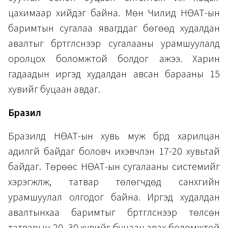
цахимаар хийдэг байна. Мөн Чилид НӨАТ-ын
баримтын сугалаа явагддаг бөгөөд худалдан
авалтыг бүртгүүлснээр сугалааны урамшуулалд
оролцох боломжтой болдог ажээ. Харин
гадаадын иргэд худалдан авсан барааны 15
хувийг буцаан авдаг.
Бразил
Бразилд НӨАТ-ын хувь муж бүрд харилцан
адилгүй байдаг боловч ихэвчлэн 17-20 хувьтай
байдаг. Төрөөс НӨАТ-ын сугалааны системийг
хэрэгжүүлж, татвар төлөгчдөд санхүүгийн
урамшуулал олгодог байна. Иргэд худалдан
авалтынхаа баримтыг бүртгүүлснээр төлсөн