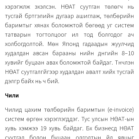
хэрэгжүүлж эхэлсэн. НӨАТ суутган төлөгч нь
тусгай бүртгэлийн дугаар ашиглаж, төлбөрийн
баримтыг хянах боломжтой бөгөөд уг систем
татварын тогтолцоог ил тод болгодог ач
холбогдолтой. Мөн Японд гадаадын жуулчид
худалдан авсан барааны үнийн дүнгийн 8–10
хувийг буцаан авах боломжтой байдаг. Түүнчлэн
НӨАТ суутгалгүйгээр худалдан авалт хийх тусгай
дэлгүүр байх нь ч бий.
Чили
Чилид цахим төлбөрийн баримтын (e-invoice)
систем өргөн хэрэглэгддэг. Тус улсын НӨАТ-ын
хувь хэмжээ 19 хувь байдаг. Бүх бизнесүүд НӨАТ
суутгал болон буцаан олголтын үйл явцыг