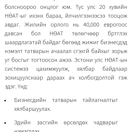
болсноороо онцлог юм. Тус улс 20 хувийн
НӨАТ-ыг ихэнх бараа, үйлчилгээнээсээ тооцож
авдаг. Жилийн орлого нь 40,000 еврогоос
давсан бол НӨАТ төлөгчөөр бүртгүүлэх
шаардлагатай байдаг бөгөөд жижиг бизнесүүдэд
нэмэлт татварын ачаалал үүсгэхгүй байхыг зорьж
уг босгыг тогтоосон ажээ. Эстони улс НӨАТ-ын
системээ цахимжуулж, хялбар байдлаар
зохицуулснаар дараах ач холбогдолтой гэж
үздэг. Үүнд:
Бизнесүүдийн татварын тайлагналтыг
хялбаршуулах.
Эдийн засгийн өрсөлдөх чадварыг
нэмэгдүүлэх.