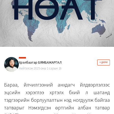
Хүрэлбаатар БЯМБАЖАРГАЛ
+ ДАГАХ
Нийтэлсэн 2025 оны 1 сарын 16
Бараа, үйлчилгээний анхдагч үйлдвэрлэлээс
эцсийн хэрэглээ хүртэлх бүхий л шатанд
тэдгээрийн борлуулалтын үнэд ногдуулж байгаа
татварыг Нэмэгдсэн өртгийн албан татвар