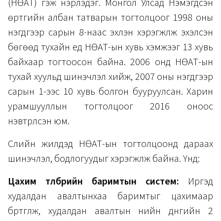
(НӨАТ) гэж нэрлэдэг. Монгол Улсад Нэмэгдсэн
өртгийн албан татварын тогтолцоог 1998 оны
нэгдүгээр сарын 8-наас эхлэн хэрэгжүүлж эхэлсэн
бөгөөд тухайн үед НӨАТ-ын хувь хэмжээг 13 хувь
байхаар тогтоосон байна. 2006 онд НӨАТ-ын
тухай хуульд шинэчлэл хийж, 2007 оны нэгдүгээр
сарын 1-ээс 10 хувь болгон бууруулсан. Харин
урамшууллын тогтолцоог 2016 оноос
нэвтрүүлсэн юм.
Сүүлийн жилүүдэд НӨАТ-ын тогтолцоонд дараах
шинэчлэл, бодлогуудыг хэрэгжүүлж байна. Үүнд:
Цахим төлбөрийн баримтын систем:
Иргэд
худалдан авалтынхаа баримтыг цахимаар
бүртгүүлж, худалдан авалтын үнийн дүнгийн 2