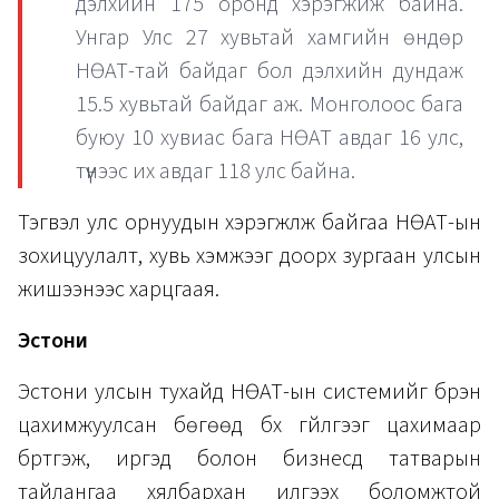
дэлхийн 175 оронд хэрэгжиж байна.
Унгар Улс 27 хувьтай хамгийн өндөр
НӨАТ-тай байдаг бол дэлхийн дундаж
15.5 хувьтай байдаг аж. Монголоос бага
буюу 10 хувиас бага НӨАТ авдаг 16 улс,
түүнээс их авдаг 118 улс байна.
Тэгвэл улс орнуудын хэрэгжүүлж байгаа НӨАТ-ын
зохицуулалт, хувь хэмжээг доорх зургаан улсын
жишээнээс харцгаая.
Эстони
Эстони улсын тухайд НӨАТ-ын системийг бүрэн
цахимжуулсан бөгөөд бүх гүйлгээг цахимаар
бүртгэж, иргэд болон бизнесүүд татварын
тайлангаа хялбархан илгээх боломжтой