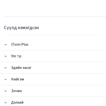
Сүүлд нэмэгдсэн
iToim Plus
Улс төр
Эдийн засаг
Нийгэм
Зочин
Дэлхий