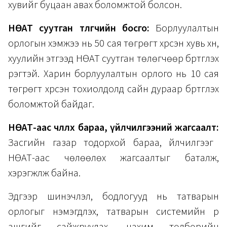
хувийг буцаан авах боломжтой болсон.
НӨАТ суутган төлөгчийн босго:
Борлуулалтын
орлогын хэмжээ нь 50 сая төгрөгт хүрсэн хувь хүн,
хуулийн этгээд НӨАТ суутган төлөгчөөр бүртгүүлэх
үүрэгтэй. Харин борлуулалтын орлого нь 10 сая
төгрөгт хүрсэн тохиолдолд сайн дураар бүртгүүлэх
боломжтой байдаг.
НӨАТ-аас чөлөөлөх бараа, үйлчилгээний жагсаалт:
Засгийн газар тодорхой бараа, үйлчилгээг
НӨАТ-аас чөлөөлөх жагсаалтыг баталж,
хэрэгжүүлж байна.
Эдгээр шинэчлэл, бодлогууд нь татварын
орлогыг нэмэгдүүлэх, татварын системийн үр