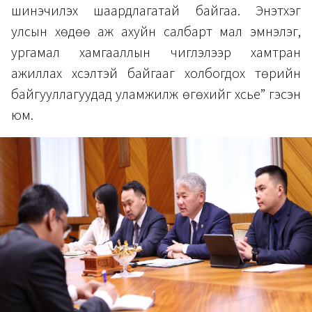
шинэчилэх шаардлагатай байгаа. Энэтхэг
улсын хөдөө аж ахуйн салбарт мал эмнэлэг,
ургамал хамгааллын чиглэлээр хамтран
ажиллах хүсэлтэй байгааг холбогдох төрийн
байгууллагуудад уламжилж өгөхийг хүсье” гэсэн
юм.