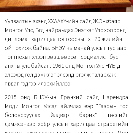
Уулзалтын эхэнд ХХААХҮ-ийн сайд Ж.Энхбаяр
Монгол Улс, Бүгд найрамдах Энэтхэг Улс хооронд
дипломат харилцаа тогтоосны түүхт 70 жилийн
ой тохиож байна. БНЭУ нь манай улсыг тусгаар
тогтнохыг хүлээн зөвшөөрсөн социалист бус
анхны улс байсан. 1961 онд Монгол Улс НҮБ-д
элсэхэд гол дэмжлэг үзүүлсэнд үргэлж талархаж
явдаг гэдгээ илэрхийллээ.
2015 онд БНЭУ-ын Ерөнхий сайд Нарендра
Моди Монгол Улсад айлчлах үеэр “Газрын тос
боловсруулах үйлдвэр барих” төслийг
дэмжсэнээр хоёр улсын харилцаа страрегийн