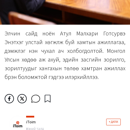
Элчин сайд ноён Атул Малхари Готсурвэ
Энэтхэг улстай хөгжүүлж буй хамтын ажиллагаа,
дэмжлэг нэн чухал ач холбогдолтой. Монгол
Улсын хөдөө аж ахуй, эдийн засгийн зорилго,
зорилтуудыг хангахын төлөө хамтран ажиллах
бүрэн боломжтой гэдгээ илэрхийллээ.
iToim
+ ДАГАХ
Үнэний талд