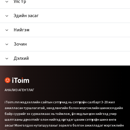
Улс төр
Эдийн засаг
Нийгэм
Зочин
Дэлхий
АНАЛИЗ АГЕНТЛАГ
iToim.mn мэдээллийн сайтын сэтгүүлчид нь сэтгүүлзүйн салбарт 3-20 жил
ажилласан туршлагатай, хөндлөнгийн болон мэргэжлийн шинжээчдийн
байр суурийг эх сурвалжаас нь тоймлож, үйл явдлын үнэн хийгээд учир
шалтгааны дүгнэлтийг олон нийтэд хүргэдэг цахим сэтгүүлзүйн шинэ өнгө
аясыг Монголдоо нутагшуулахыг зорилго болгон ажилладаг мэргэжлийн