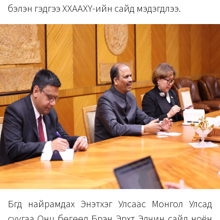
бэлэн гэдгээ ХХААХҮ-ийн сайд мэдэгдлээ.
Бүгд найрамдах Энэтхэг Улсаас Монгол Улсад
суугаа Онц бөгөөд Бүрэн Эрхт Элчин сайд ноён