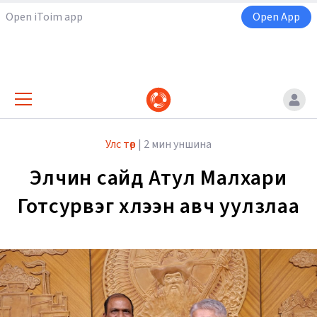
Open iToim app
Open App
Улс төр
|
2 мин уншина
Элчин сайд Атул Малхари
Готсурвэг хүлээн авч уулзлаа