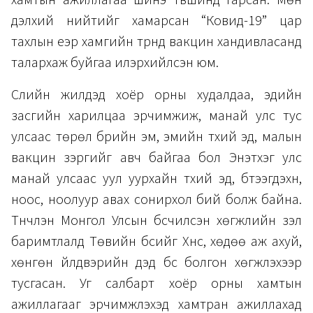
хамтын ажиллагаа шинэ түвшинд гарсан. Мөн
дэлхий нийтийг хамарсан “Ковид-19” цар
тахлын үеэр хамгийн түрүүнд вакцин хандивласанд
талархаж буйгаа илэрхийлсэн юм.
Сүүлийн жилүүдэд хоёр орны худалдаа, эдийн
засгийн харилцаа эрчимжиж, манай улс тус
улсаас төрөл бүрийн эм, эмийн түүхий эд, малын
вакцин зэргийг авч байгаа бол Энэтхэг улс
манай улсаас уул уурхайн түүхий эд, бүтээгдэхүүн,
ноос, ноолуур авах сонирхол бий болж байна.
Түүнчлэн Монгол Улсын бүсчилсэн хөгжлийн үзэл
баримтлалд Төвийн бүсийг Хүнс, хөдөө аж ахуй,
хөнгөн үйлдвэрийн дэд бүс болгон хөгжүүлэхээр
тусгасан. Уг салбарт хоёр орны хамтын
ажиллагааг эрчимжүүлэхэд хамтран ажиллахад