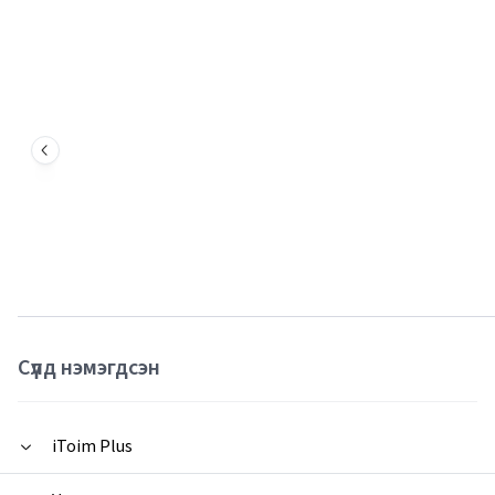
Сүүлд нэмэгдсэн
iToim Plus