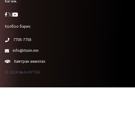
баг юм.
Холбоо барих:
7705-7758
info@itoim.mn
Хамтран ажиллах
© 2024 Хөх Ах НҮТББ