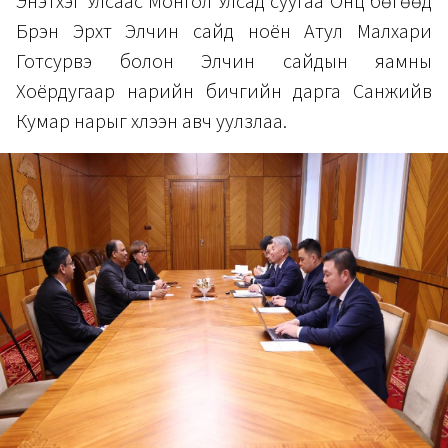
Энэтхэг Улсаас Монгол Улсад суугаа Онц бөгөөд
Бүрэн Эрхт Элчин сайд ноён Атул Малхари
Готсурвэ болон Элчин сайдын яамны
Хоёрдугаар нарийн бичгийн дарга Санжийв
Кумар нарыг хүлээн авч уулзлаа.