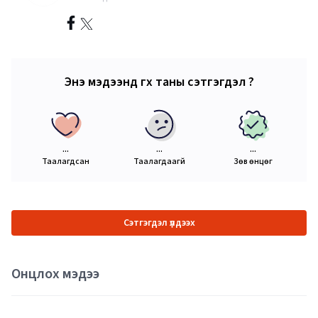
Энэ мэдээнд өгөх таны сэтгэгдэл ?
...
...
...
Таалагдсан
Таалагдаагүй
Зөв өнцөг
Сэтгэгдэл үлдээх
Онцлох мэдээ