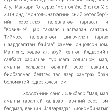
Атул Малхари Готсурвэ “Монгол Улс, Энэтхэг Улс
2019 онд “Монгол-Энэтхэгийн сүүний хөтөлбөр”-
ийг хэрэгжүүлэх төлөвлөгөө гаргасан ч
“Ковид-19” цар тахлаас шалгаалан саатсан.
Тиймээс төлөвлөгөөг шинэчилэн гаргах
шаардлагатай байгаа” хэмээн онцолсон юм.
Мөн хүнс, хөдөө аж ахуй, хөнгөн үйлдвэрийн
салбарт харилцан туршлага солилцож, мал,
амьтны халдварт өвчний эсрэг вакцин,
биобэлдмэл бэлтгэх тал дээр хамтрах бүрэн
боломжтой гэдгээ хэлсэн юм.
ХХААХҮ-ийн сайд Ж.Энхбаяр “Мал, мал
амьтны гаралтай халдварт өвчний эсрэг эм
бэлдмэл, вакцин үйлдвэрлэдэг Биокомбинатыг