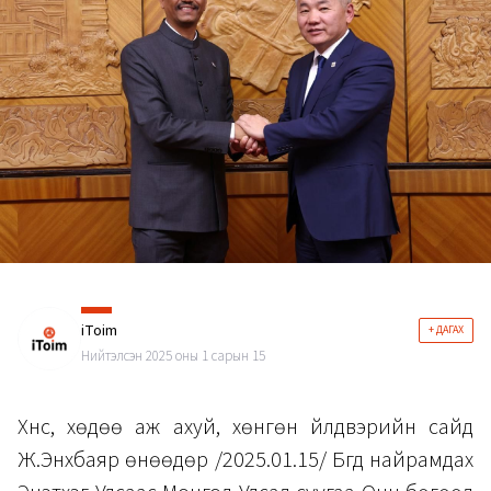
iToim
+ ДАГАХ
Нийтэлсэн 2025 оны 1 сарын 15
Хүнс, хөдөө аж ахуй, хөнгөн үйлдвэрийн сайд
Ж.Энхбаяр өнөөдөр /2025.01.15/ Бүгд найрамдах