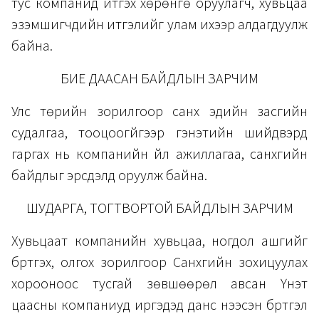
тус компанид итгэх хөрөнгө оруулагч, хувьцаа
эзэмшигчдийн итгэлийг улам ихээр алдагдуулж
байна.
БИЕ ДААСАН БАЙДЛЫН ЗАРЧИМ
Улс төрийн зорилгоор санхүү эдийн засгийн
судалгаа, тооцоогүйгээр гэнэтийн шийдвэрүүд
гаргах нь компанийн үйл ажиллагаа, санхүүгийн
байдлыг эрсдэлд оруулж байна.
ШУДАРГА, ТОГТВОРТОЙ БАЙДЛЫН ЗАРЧИМ
Хувьцаат компанийн хувьцаа, ногдол ашгийг
бүртгэх, олгох зорилгоор Санхүүгийн зохицуулах
хорооноос тусгай зөвшөөрөл авсан Үнэт
цаасны компаниуд иргэдэд данс нээсэн бүртгэл