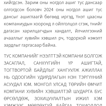
хийгдсэн. Зарим оны ногдол ашиг тус дансаар
олгогдсон боловч 2024 оны ногдол ашиг тус
дансыг ашиглаагүй бөгөөд иргэд, Үнэт цаасны
компаниудын хооронд үл ойлголцол үүсгэж, түүнийг
дагасан харилцагчдын хандалт, үйлчилгээний
ачааллыг хувийн хэвшил үүрч, тодорхой нэмэлт
зардлыг гаргасаар байна.
ТУС КОМПАНИЙГ НЭЭЛТТЭЙ КОМПАНИ БОЛГОЖ
ЗАСАГЛАЛ, САНХҮҮГИЙН ҮР АШИГТАЙ,
ТОГТВОРТОЙ БАЙДЛЫГ ХАНГУУЛЖ АЖИЛЛАХ
НЬ ОДООГИЙН УДИРДЛАГЫН НЭН ТЭРГҮҮНИЙ
АСУУДАЛ ЮМ. МОНГОЛ УЛСАД ТӨРИЙН ӨМЧИТ
КОМПАНИ ХУВИЙН ХЭВШИЛТЭЙ ШУДАРГА БУС
ӨРСӨЛДӨЖ, ЗОХИЦУУЛАЛТЫН ИЖИЛ ХЭМ
ХЭМЖЭЭГ МӨРДӨХГҮЙ БАЙГАА ТОХИОЛДОЛ