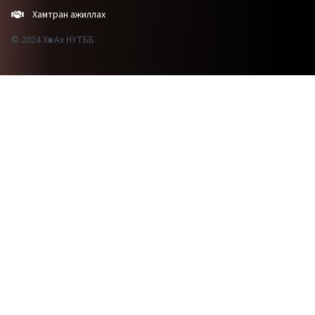
Хамтран ажиллах
© 2024 Хөх Ах НҮТББ