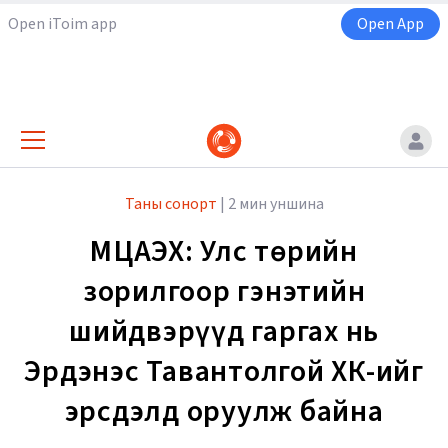
Open iToim app
Open App
Таны сонорт
|
2 мин уншина
МҮЦАЭХ: Улс төрийн
зорилгоор гэнэтийн
шийдвэрүүд гаргах нь
Эрдэнэс Тавантолгой ХК-ийг
эрсдэлд оруулж байна