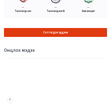
...
...
...
Таалагдсан
Таалагдаагүй
Зөв өнцөг
Сэтгэгдэл үлдээх
Онцлох мэдээ