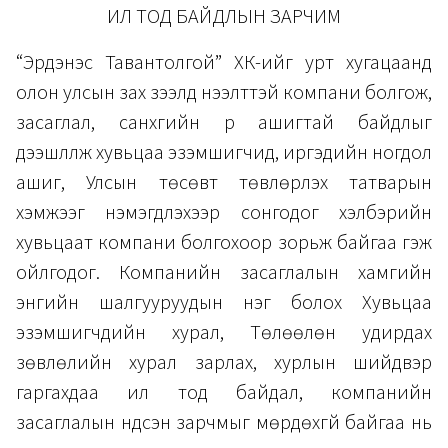
ИЛ ТОД БАЙДЛЫН ЗАРЧИМ
“Эрдэнэс Тавантолгой” ХК-ийг урт хугацаанд
олон улсын зах зээлд нээлттэй компани болгож,
засаглал, санхүүгийн үр ашигтай байдлыг
дээшлүүлж хувьцаа эзэмшигчид, иргэдийн ногдол
ашиг, Улсын төсөвт төвлөрүүлэх татварын
хэмжээг нэмэгдүүлэхээр сонгодог хэлбэрийн
хувьцаат компани болгохоор зорьж байгаа гэж
ойлгодог. Компанийн засаглалын хамгийн
энгийн шалгууруудын нэг болох Хувьцаа
эзэмшигчдийн хурал, Төлөөлөн удирдах
зөвлөлийн хурал зарлах, хурлын шийдвэр
гаргахдаа ил тод байдал, компанийн
засаглалын үндсэн зарчмыг мөрдөхгүй байгаа нь