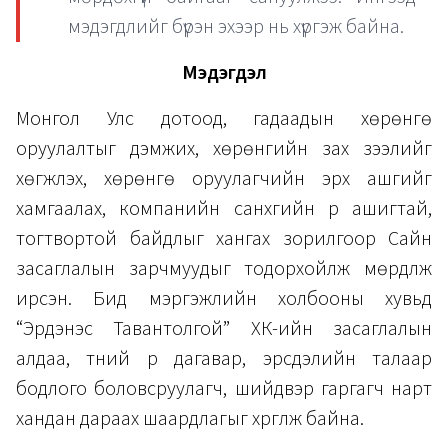
мэдэгдлийг бүрэн эхээр нь хүргэж байна.
Мэдэгдэл
Монгол Улс дотоод, гадаадын хөрөнгө
оруулалтыг дэмжих, хөрөнгийн зах зээлийг
хөгжүүлэх, хөрөнгө оруулагчийн эрх ашгийг
хамгаалах, компанийн санхүүгийн үр ашигтай,
тогтвортой байдлыг хангах зорилгоор Сайн
засаглалын зарчмуудыг тодорхойлж мөрдүүлж
ирсэн. Бид мэргэжлийн холбооны хувьд
“Эрдэнэс Тавантолгой” ХК-ийн засаглалын
алдаа, түүний үр дагавар, эрсдэлийн талаар
бодлого боловсруулагч, шийдвэр гаргагч нарт
хандан дараах шаардлагыг хүргүүлж байна.