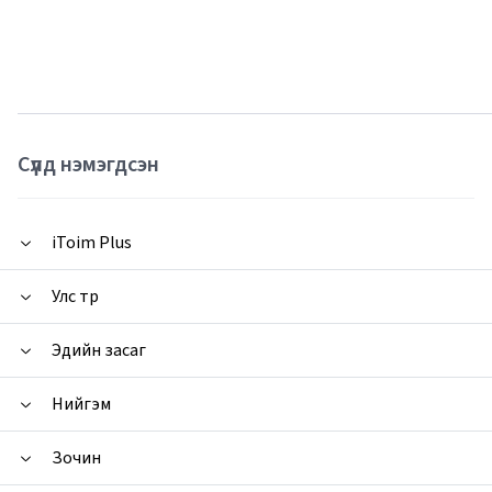
Сүүлд нэмэгдсэн
iToim Plus
Улс төр
Эдийн засаг
Нийгэм
Зочин