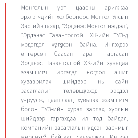
Монголын үнэт цаасны арилжаа
эрхлэгчдийн холбооноос Монгол Улсын
Засгийн газар, "Эрдэнэс Монгол нэгдэл",
"Эрдэнэс Тавантолгой" ХК-ийн ТУЗ-д
мэдэгдэл хүргүүлсэн байна. Ингэхдээ
өнгөрсөн баасан гарагт гаргасан
Эрдэнэс Тавантолгой ХК-ийн хувьцаа
эзэмшигч иргэдэд ногдол ашиг
хуваарилах шийдвэр нь сайн
засаглалыг төлөвшүүлэхэд эрсдэл
учруулж, цаашлаад хувьцаа эзэмшигч
болон ТУЗ-ийн хурал зарлах, хурлын
шийдвэр гаргахдаа ил тод байдал,
компанийн засаглалын үндсэн зарчмыг
мөрдөхгүй байгааг сануулжээ. Ингээд