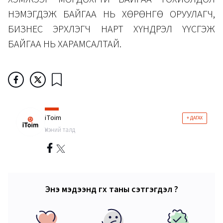
НЭМЭГДЭЖ БАЙГАА НЬ ХӨРӨНГӨ ОРУУЛАГЧ,
БИЗНЕС ЭРХЛЭГЧ НАРТ ХҮНДРЭЛ ҮҮСГЭЖ
БАЙГАА НЬ ХАРАМСАЛТАЙ.
iToim
+ ДАГАХ
Үнэний талд
Энэ мэдээнд өгөх таны сэтгэгдэл ?