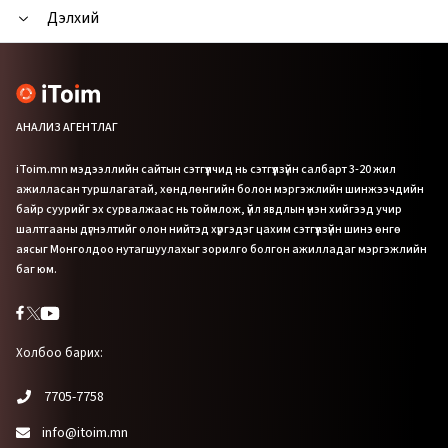
Дэлхий
АНАЛИЗ АГЕНТЛАГ
iToim.mn мэдээллийн сайтын сэтгүүлчид нь сэтгүүлзүйн салбарт 3-20 жил
ажилласан туршлагатай, хөндлөнгийн болон мэргэжлийн шинжээчдийн
байр суурийг эх сурвалжаас нь тоймлож, үйл явдлын үнэн хийгээд учир
шалтгааны дүгнэлтийг олон нийтэд хүргэдэг цахим сэтгүүлзүйн шинэ өнгө
аясыг Монголдоо нутагшуулахыг зорилго болгон ажилладаг мэргэжлийн
баг юм.
Холбоо барих:
7705-7758
info@itoim.mn