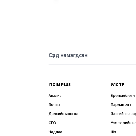
Сүүлд нэмэгдсэн
ITOIM PLUS
УЛС ТӨР
Анализ
Ерөнхийлөгч
Зочин
Парламент
Дэлхийн монгол
Засгийн газа
CEO
Улс төрийн н
Чадлаа
Шүүх