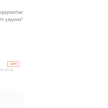
оруулалтыг
лт үзүүлнэ"
+ ДАГАХ
.mn сайтад