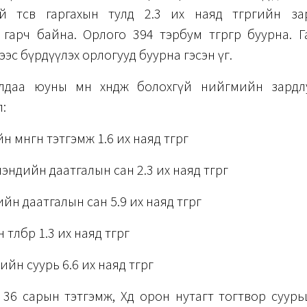
үй төсөв гаргахын тулд 2.3 их наяд төгрөгийн за
гарч байна. Орлого 394 тэрбум төгрөгөөр буурна. 
ээс бүрдүүлэх орлогууд буурна гэсэн үг.
лдаа юуны өмнө хөндөж болохгүй нийгмийн зардл
:
н мөнгөн тэтгэмж 1.6 их наяд төгрөг
эндийн даатгалын сан 2.3 их наяд төгрөг
н даатгалын сан 5.9 их наяд төгрөг
төлбөр 1.3 их наяд төгрөг
йн суурь 6.6 их наяд төгрөг
 36 сарын тэтгэмж, Хөдөө орон нутагт тогтвор суур