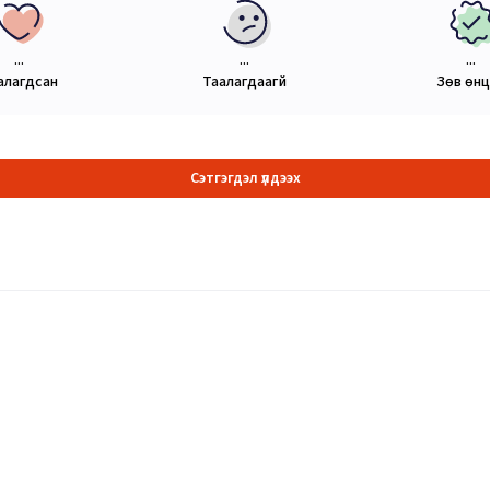
...
...
...
алагдсан
Таалагдаагүй
Зөв өн
Сэтгэгдэл үлдээх