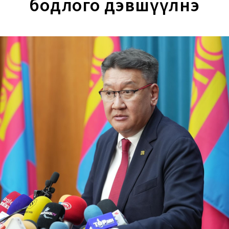
бодлого дэвшүүлнэ