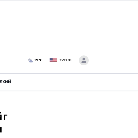
19
°C
3593.93
лхий
йг
н