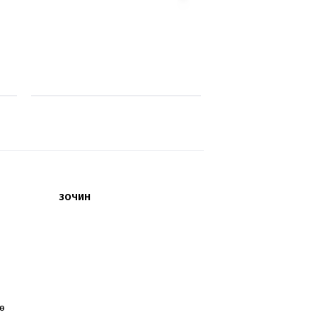
ЗОЧИН
өө