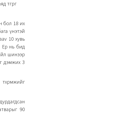
д төгрөг
ан бол 18 их
 бага үнэтэй
ааv 10 хувь
а. Ер нь бид
зүйл шинээр
г дэмжих 3
өхөөрөмжийг
урдагдсан
атварыг 90