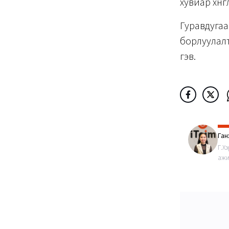
хувиар хөнгөл
Гуравдуга
борлуулалт
гэв.
Ган
Г.Х
ажи