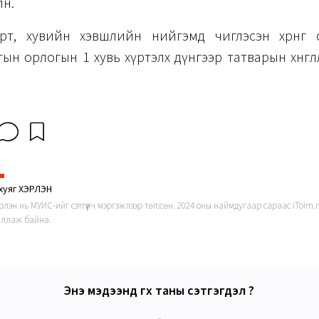
нө.
арт, хувийн хэвшлийн нийгэмд чиглэсэн хөрөнгө 
ын орлогын 1 хувь хүртэлх дүнгээр татварын хөнгөлө
хуяг ХЭРЛЭН
эрлэн нь МУИС-ийг сэтгүүлч мэргэжлээр төгссөн. 2024 оны наймдугаар сараас iToim
ллаж байна.
Энэ мэдээнд өгөх таны сэтгэгдэл ?