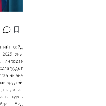
ангийн сайд
р 2025 оны
. Ингэхдээ
рдлагуудыг
лгаа нь энэ
ын зөрүүтэй
д нь урсгал
аана хууль
айдаг. Бид