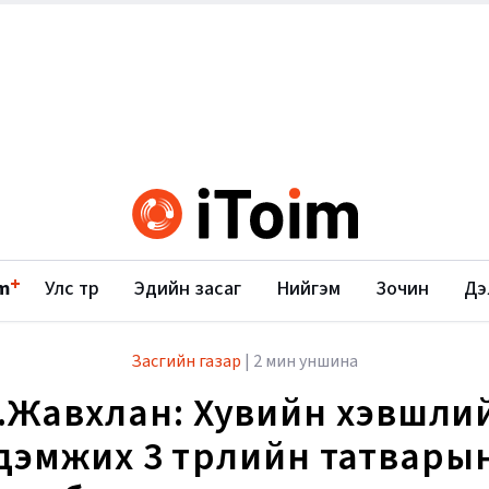
+
m
Улс төр
Эдийн засаг
Нийгэм
Зочин
Дэ
Засгийн газар
|
2 мин уншина
.Жавхлан: Хувийн хэвшли
дэмжих 3 төрлийн татвары