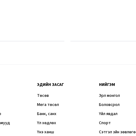
ЭДИЙН ЗАСАГ
НИЙГЭМ
Төсөв
Эрүүл монгол
Мега төсөл
Боловсрол
р
Банк, санхүү
Үйл явдал
амууд
Үл хөдлөх
Спорт
Үнэ ханш
Сэтгэл зүйн зөвлөг