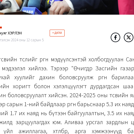
хуяг ХЭРЛЭН
+ ДАГАХ
тэлсэн 2024 оны 12 сарын 5
өсвийн төслийг өргөн мэдүүлсэнтэй холбогдуулан С
 мэдээлэл хийлээ. Тэрээр "Өчигдөр Засгийн газа
ухай хуулийг дахин боловсруулж өргөн барилаа
гчийн хоригт болон хэлэлцүүлэгт дурдагдсан шаа
ин боловсруулалт хийсэн. 2024-2025 оны төсвийн я
эр сарын 1-ний байдлаар өргөн барьснаар 5.3 их наяд
ний 1.7 их наяд нь бүтээн байгуулалтын, 3.5 их ная
жилд зарцуулагдах юм. Аливаа урсгал зардлын ц
 үйл ажиллагаа, хөтөлбөр, арга хэмжээнүүд б