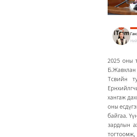
Ган
Ний
2025 оны т
Б.Жавхлан
Төсвийн т
Ерөнхийлө
хангаж дах
оны есдүгэ
байгаа. Үү
зардлын а
тогтоомж,