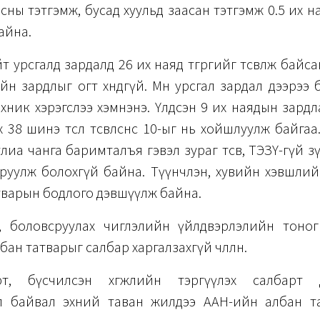
ны тэтгэмж, бусад хуульд заасан тэтгэмж 0.5 их ная
айна.
 урсгалд зардалд 26 их наяд төгрөгийг төсөвлөж байс
ийн зардлыг огт хөндөөгүй. Мөн урсгал зардал дээрээ
ехник хэрэгслээ хэмнэнэ. Үлдсэн 9 их наядын зардл
 38 шинэ төсөл төсөвлөснөөс 10-ыг нь хойшлуулж байга
улиа чанга баримталъя гэвэл зураг төсөв, ТЭЗҮ-гүй 
оруулж болохгүй байна. Түүнчлэн, хувийн хэвшлий
тварын бодлого дэвшүүлж байна.
, боловсруулах чиглэлийн үйлдвэрлэлийн тоног т
ан татварыг салбар харгалзахгүй чөлөөлнө.
рт, бүсчилсэн хөгжлийн тэргүүлэх салбарт д
л байвал эхний таван жилдээ ААН-ийн албан т