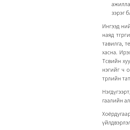
ажиллас
зэрэг б
Ингээд нийт
наяд төгрөг
тавилга, т
хасна. Ирэх
Төсвийн ху
нэгийг ч 
төрлийн та
Нэгдүгээрт
гаалийн алб
Хоёрдугаа
үйлдвэрлэ