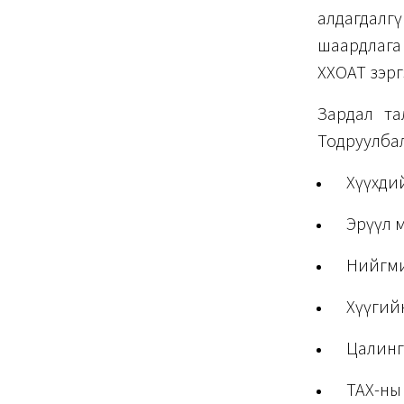
алдагдалг
шаардлага 
ХХОАТ зэрг
Зардал та
Тодруулбал
Хүүхдий
Эрүүл м
Нийгмий
Хүүгийн 
Цалинги
ТАХ-ны