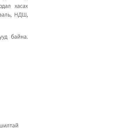
рдал хасах
Гааль, НДШ,
ууд байна.
ьшилтай