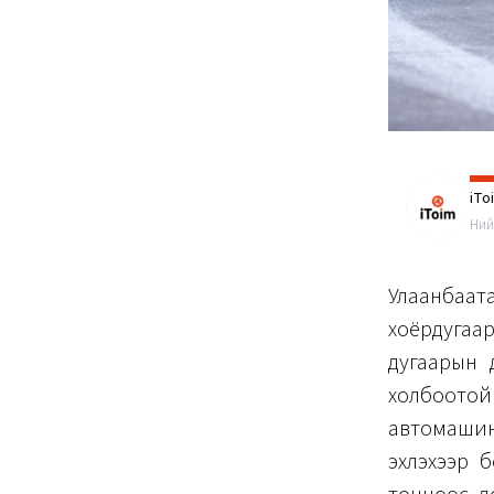
iTo
Ний
Улаанбаат
хоёрдугаар
дугаарын 
холбоотой
автомашин
эхлэхээр 