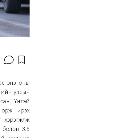
ас энэ оны
слийн улсын
ан. Үүнтэй
 орж ирэх
хэрэгжүүлж
 болон 3.5