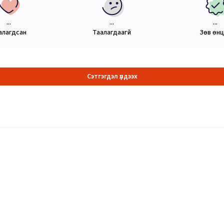
...
...
...
алагдсан
Таалагдаагүй
Зөв өн
Сэтгэгдэл үлдээх