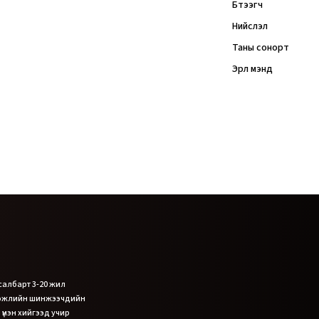
Бүтээгч
Нийслэл
Таны сонорт
Эрүүл мэнд
 салбарт 3-20 жил
гэжлийн шинжээчдийн
 үнэн хийгээд учир