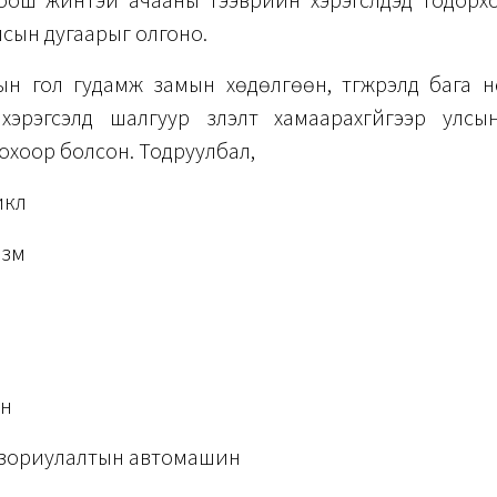
оош жинтэй ачааны тээврийн хэрэгслүүдэд тодорх
 улсын дугаарыг олгоно.
н гол гудамж замын хөдөлгөөн, түгжрэлд бага нөл
хэрэгсэлд шалгуур үзүүлэлт хамаарахгүйгээр улсы
охоор болсон. Тодруулбал,
икл
изм
рн
 зориулалтын автомашин