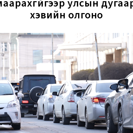
маарахгүйгээр улсын дугаа
хэвийн олгоно