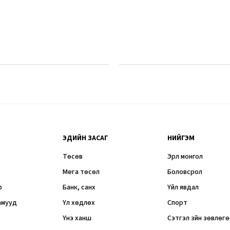
ЭДИЙН ЗАСАГ
НИЙГЭМ
Төсөв
Эрүүл монгол
Мега төсөл
Боловсрол
р
Банк, санхүү
Үйл явдал
амууд
Үл хөдлөх
Спорт
Үнэ ханш
Сэтгэл зүйн зөвлөг