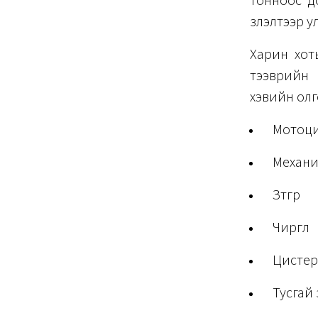
тонноос д
үзүүлэлтээр
Харин хоты
тээврийн 
хэвийн олг
Мотоц
Механ
Зүтгүүр
Чиргүүл
Цисте
Тусгай