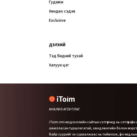
Гудамж
Хөндөх сэдэв
Exclusive
ДЭЛХИЙ
Тэд бидний тухай
Халуун цэг
АНАЛИЗ АГЕНТЛАГ
iToim.mn мэдээллийн сайтын сэтгүүлчид нь сэтгүүлзүйн
ажилласан туршлагатай, хөндлөнгийн болон мэр
байр суурийг эх сурвалжаас нь тоймлож, үйл явдлын