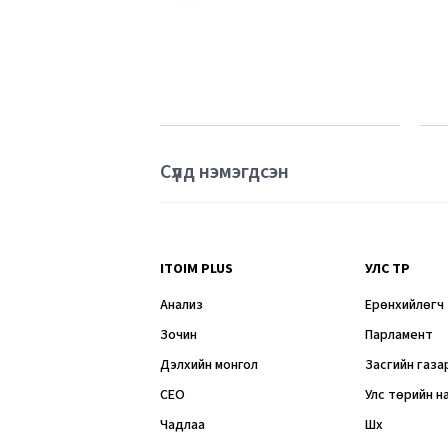
Сүүлд нэмэгдсэн
ITOIM PLUS
УЛС ТӨР
Анализ
Ерөнхийлөгч
Зочин
Парламент
Дэлхийн монгол
Засгийн газа
CEO
Улс төрийн н
Чадлаа
Шүүх