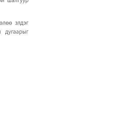
ой шалгуур
өө үзүүлдэг
н дугаарыг