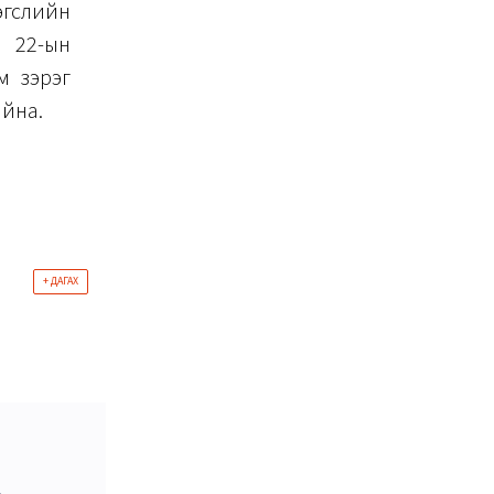
эгслийн
 22-ын
м зэрэг
айна.
+ ДАГАХ