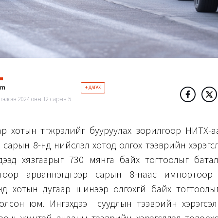
im
+ ДАГАХ
тэлсэн 2024 оны 12 сарын 5
ар хотын түгжрэлийг бууруулах зорилгоор НИТХ-а
 сарын 8-нд нийслэл хотод олгох тээврийн хэрэг
дээд хязгаарыг 730 мянга байх тогтоолыг баталс
гоор арваннэгдүгээр сарын 8-наас импортоор
д хотын дугаар шинээр олгохгүй байх тогтоолыг 
болсон юм. Ингэхдээ суудлын тээврийн хэрэгсэл