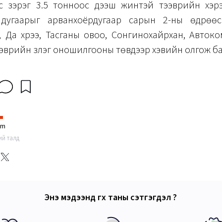
с зэрэг 3.5 тонноос дээш жинтэй тээврийн хэр
дугаарыг арванхоёрдугаар сарын 2-ны өдрөөс
, Да хүрээ, Тасганы овоо, Сонгинохайрхан, Автоко
эврийн үзлэг оношилгооны төвүүдээр хэвийн олгож б
im
ний талд
Энэ мэдээнд өгөх таны сэтгэгдэл ?