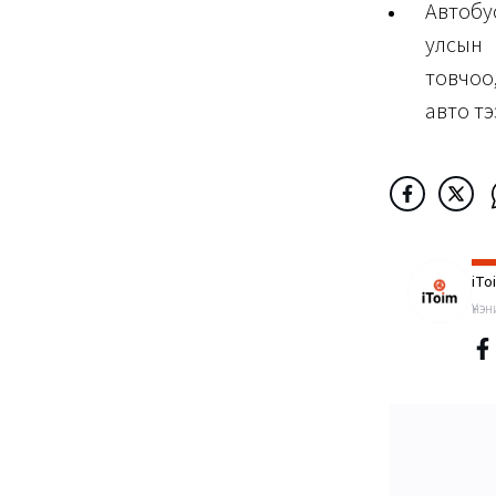
Автобу
улсын 
товчоо
авто тэ
iTo
Үнэ