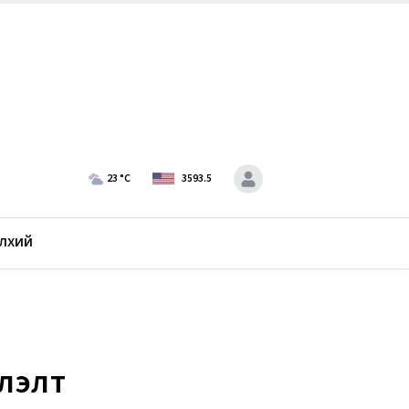
23
°C
3593.5
лхий
г
үлэлт