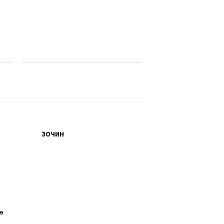
ЗОЧИН
өө