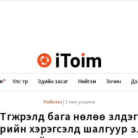
+
m
Улс төр
Эдийн засаг
Нийгэм
Зочин
Дэ
Нийслэл
|
1 мин уншина
Түгжрэлд бага нөлөө үзүүлдэ
рийн хэрэгсэлд шалгуур үзү