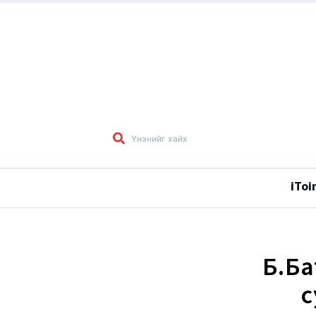
iToi
Б.Ба
с