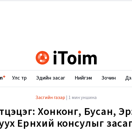
+
m
Улс төр
Эдийн засаг
Нийгэм
Зочин
Дэ
Засгийн газар
|
1 мин уншина
тцэцэг: Хонконг, Бусан, Э
уух Ерөнхий консулыг заса