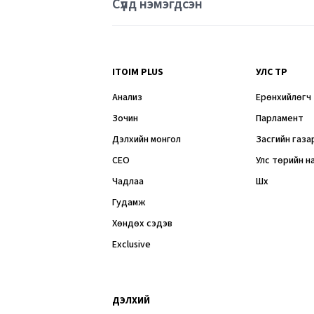
Сүүлд нэмэгдсэн
ITOIM PLUS
УЛС ТӨР
Анализ
Ерөнхийлөгч
Зочин
Парламент
Дэлхийн монгол
Засгийн газа
CEO
Улс төрийн н
Чадлаа
Шүүх
Гудамж
Хөндөх сэдэв
Exclusive
ДЭЛХИЙ