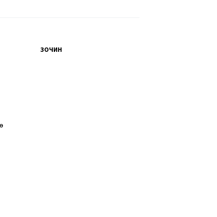
ЗОЧИН
өө