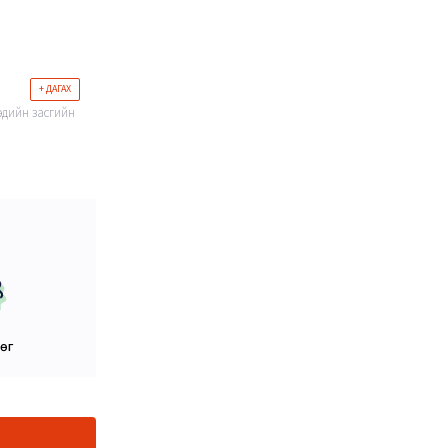
+ ДАГАХ
 эдийн засгийн
цөг