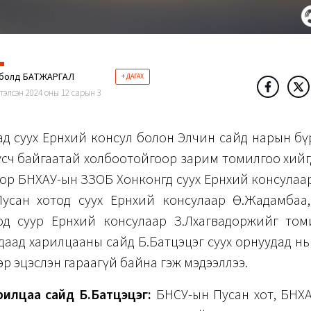
нболд БАТЖАРГАЛ
+ ДАГАХ
тэлсэн 2024 оны 12 сарын 3
д суух Ерөнхий консул болон Элчин сайд нарын б
усч байгаатай холбоотойгоор зарим томилгоо хий
ор БНХАУ-ын ЗЗОБ Хонконгд суух Ерөнхий консулаа
усан хотод суух Ерөнхий консулаар Ө.Жадамбаа
од суур Ерөнхий консулаар З.Лхагвадоржийг том
даад харилцааны сайд Б.Батцэцэг суух орнуудад нь
вэр эцэслэн гараагүй байна гэж мэдээллээ.
рилцаа сайд Б.Батцэцэг:
БНСУ-ын Пусан хот, БНХ