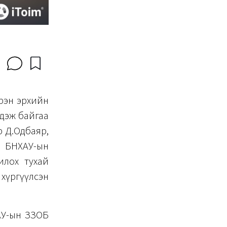
үрэн эрхийн
гдэж байгаа
р Д.Одбаяр,
, БНХАУ-ын
илох тухай
 хүргүүлсэн
АУ-ын ЗЗОБ