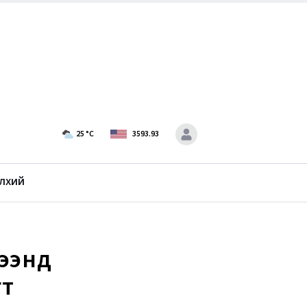
25
°C
3593.93
лхий
рээнд
гт