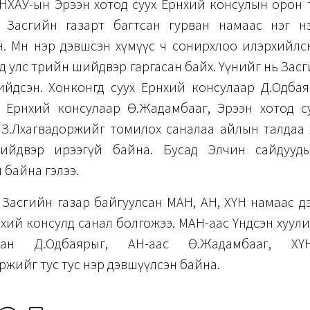
НХАУ-ын Эрээн хотод суух Ерөнхий консулын орон 
 Засгийн газарт багтсан гурван намаас нэг н
н. Мөн нэр дэвшсэн хүмүүс ч сонирхлоо илэрхийлс
д улс төрийн шийдвэр гаргасан байх. Үүнийг нь Зас
ийдсэн. Хонконгд суух Ерөнхий консулаар Д.Одбая
х Ерөнхий консулаар Ө.Жадамбааг, Эрээн хотод су
 З.Лхагвадоржийг томилох саналаа айлын талдаа х
ийдвэр ирээгүй байна. Бусад Элчин сайдууды
 байна гэлээ.
Засгийн газар байгуулсан МАН, АН, ХҮН намаас д
нхий консулд санал болгожээ. МАН-аас Үндсэн хуу
сан Д.Одбаярыг, АН-аас Ө.Жадамбааг, ХҮ
ржийг тус тус нэр дэвшүүлсэн байна.