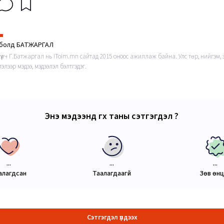
нболд БАТЖАРГАЛ
гүүлч Г.Батжаргал нь iToim.mn сайтад 2015 оноос ажиллаж байна. Улс төр, нийгэм,
элээр мэдээ, мэдээлэл бэлтгэдэг.
Энэ мэдээнд өгөх таны сэтгэгдэл ?
...
...
...
алагдсан
Таалагдаагүй
Зөв өн
Сэтгэгдэл үлдээх