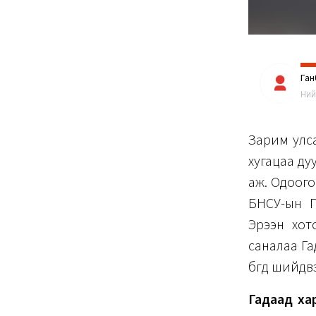
Га
Ний
Зарим улса
хугацаа ду
аж. Одоого
БНСУ-ын П
Эрээн хот
саналаа Га
бөгөөд шийд
Гадаад ха