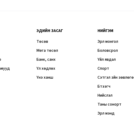
ЭДИЙН ЗАСАГ
НИЙГЭМ
Төсөв
Эрүүл монгол
Мега төсөл
Боловсрол
р
Банк, санхүү
Үйл явдал
амууд
Үл хөдлөх
Спорт
Үнэ ханш
Сэтгэл зүйн зөвлөг
Бүтээгч
Нийслэл
Таны сонорт
Эрүүл мэнд