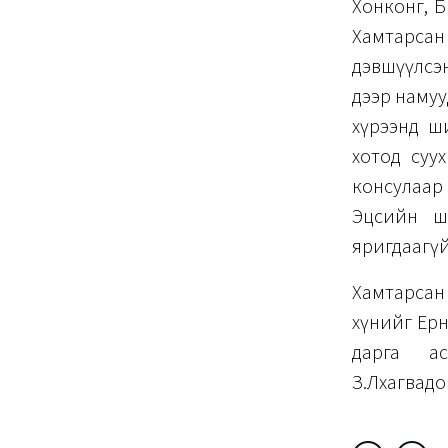
Хонконг, Б
Хамтарсан
дэвшүүлсэ
дээр намуу
хүрээнд ш
хотод суу
консулаар
Эцсийн ш
яригдаагүй
Хамтарсан 
хүнийг Ерө
дарга а
З.Лхагвадо