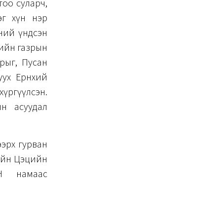
тоо суларч,
эг хүн нэр
ний үндсэн
гийн газрын
рыг, Пусан
ух Ерөнхий
үргүүлсэн.
н асуудал
ээрх гурван
лийн Цэцийн
Н намаас