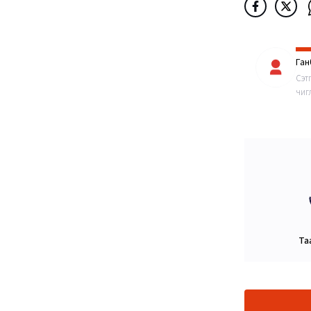
Га
Сэт
чигл
Та