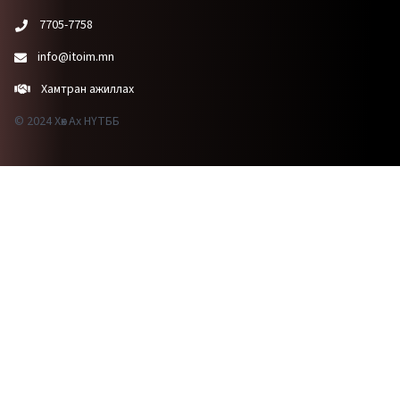
7705-7758
info@itoim.mn
Хамтран ажиллах
© 2024 Хөх Ах НҮТББ