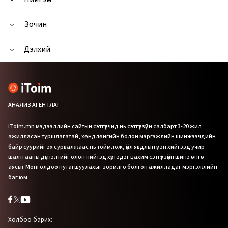
Зочин
Дэлхий
АНАЛИЗ АГЕНТЛАГ
iToim.mn мэдээллийн сайтын сэтгүүлчид нь сэтгүүлзүйн салбарт 3-20 жил
ажилласан туршлагатай, хөндлөнгийн болон мэргэжлийн шинжээчдийн
байр суурийг эх сурвалжаас нь тоймлож, үйл явдлын үнэн хийгээд учир
шалтгааны дүгнэлтийг олон нийтэд хүргэдэг цахим сэтгүүлзүйн шинэ өнгө
аясыг Монголдоо нутагшуулахыг зорилго болгон ажилладаг мэргэжлийн
баг юм.
Холбоо барих: