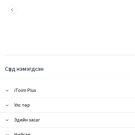
Сүүлд нэмэгдсэн
iToim Plus
Улс төр
Эдийн засаг
Нийгэм