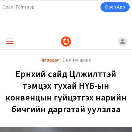
Open iToim app
Open App
Үйл явдал
|
1 мин уншина
Ерөнхий сайд Цөлжилттэй
тэмцэх тухай НҮБ-ын
конвенцын гүйцэтгэх нарийн
бичгийн даргатай уулзлаа