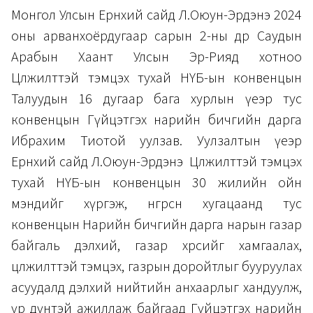
Монгол Улсын Ерөнхий сайд Л.Оюун-Эрдэнэ 2024
оны арванхоёрдугаар сарын 2-ны өдөр Саудын
Арабын Хаант Улсын Эр-Рияд хотноо
Цөлжилттэй тэмцэх тухай НҮБ-ын конвенцын
Талуудын 16 дугаар бага хурлын үеэр тус
конвенцын Гүйцэтгэх нарийн бичгийн дарга
Ибрахим Тиотой уулзав. Уулзалтын үеэр
Ерөнхий сайд Л.Оюун-Эрдэнэ Цөлжилттэй тэмцэх
тухай НҮБ-ын конвенцын 30 жилийн ойн
мэндийг хүргэж, өнгөрсөн хугацаанд тус
конвенцын Нарийн бичгийн дарга нарын газар
байгаль дэлхий, газар хөрсийг хамгаалах,
цөлжилттэй тэмцэх, газрын доройтлыг бууруулах
асуудалд дэлхий нийтийн анхаарлыг хандуулж,
үр дүнтэй ажиллаж байгаад Гүйцэтгэх нарийн