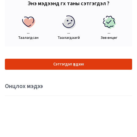
Энэ мэдээнд өгөх таны сэтгэгдэл ?
...
...
...
Таалагдсан
Таалагдаагүй
Зөв өнцөг
Сэтгэгдэл үлдээх
Онцлох мэдээ