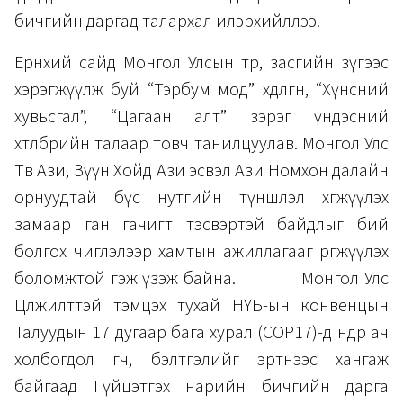
бичгийн даргад талархал илэрхийллээ.
Ерөнхий сайд Монгол Улсын төр, засгийн зүгээс
хэрэгжүүлж буй “Тэрбум мод” хөдөлгөөн, “Хүнсний
хувьсгал”, “Цагаан алт” зэрэг үндэсний
хөтөлбөрийн талаар товч танилцуулав. Монгол Улс
Төв Ази, Зүүн Хойд Ази эсвэл Ази Номхон далайн
орнуудтай бүс нутгийн түншлэл хөгжүүлэх
замаар ган гачигт тэсвэртэй байдлыг бий
болгох чиглэлээр хамтын ажиллагааг өргөжүүлэх
боломжтой гэж үзэж байна.
Монгол Улс
Цөлжилттэй тэмцэх тухай НҮБ-ын конвенцын
Талуудын 17 дугаар бага хурал (COP17)-д өндөр ач
холбогдол өгч, бэлтгэлийг эртнээс хангаж
байгаад Гүйцэтгэх нарийн бичгийн дарга