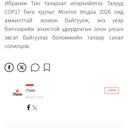
Ибрахим Тио талархал илэрхийллээ. Талууд
СОР17 бага хурлыг Монгол Улсдаа 2026 онд
амжилттай зохион байгуулж, энэ үеэр
бэлчээрийн зохистой удирдлагын олон улсын
эвсэл байгуулах боломжийн талаар санал
солилцов.
iToim
+ ДАГАХ
Үнэний талд