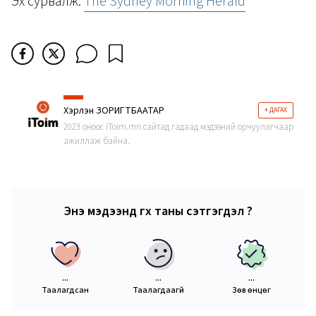
Эх сурвалж:
The Sydney Morning Herald
Хэрлэн ЗОРИГТБААТАР
+ ДАГАХ
2023 оноос iToim.mn сайтад гадаад мэдээний орчуулагчаар
ажиллаж байна.
Энэ мэдээнд өгөх таны сэтгэгдэл ?
...
...
...
Таалагдсан
Таалагдаагүй
Зөв өнцөг