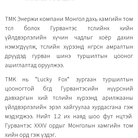
ТМК Энержи компани Монгол дахь хамгийн том
төсөл болох Гурвантэс төслийнхөө хийн
үйлдвэрлэлийн хүчин чадлыг хоёр дахин
нэмэгдүүлж, төслийн хүрээнд өнгөрсөн амралтын
өдрүүдэд гурван шинэ туршилтын цооног
ашиглалтад оруулжээ.
TMK нь “Lucky Fox” зургаан туршилтын
цооногтой бөгөөд Гурвантэсийн нүүрсний
давхаргын хий төслийн хүрээнд арилжааны
үйлдвэрлэлийн эрэл хайгуулаа хурдасгана гэж
мэдэгджээ. Нийт 1.2 их наяд шоо фут нөөцтэй
Гурвантэс XXXV ордыг Монголын хамгийн том
хийн орд гэж үздэг.