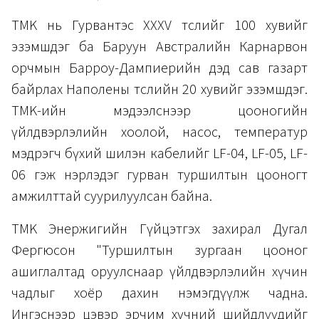
TMK нь Гурвантэс XXXV төслийг 100 хувийг
эзэмшдэг ба Баруун Австралийн Карнарвон
орчмын Барроу-Дампиерийн дэд сав газарт
байрлах Наполены төслийн 20 хувийг эзэмшдэг.
TMK-ийн мэдээлснээр цооногийн
үйлдвэрлэлийн хоолой, насос, температур
мэдрэгч бүхий шилэн кабелийг LF-04, LF-05, LF-
06 гэж нэрлэдэг гурван туршилтын цооногт
амжилттай суурилуулсан байна.
TMK Энержигийн Гүйцэтгэх захирал Дугал
Фергюсон "Туршилтын зургаан цооног
ашиглалтад оруулснаар үйлдвэрлэлийн хүчин
чадлыг хоёр дахин нэмэгдүүлж чадна.
Ингэснээр цэвэр эрчим хүчний шийдлүүдийг