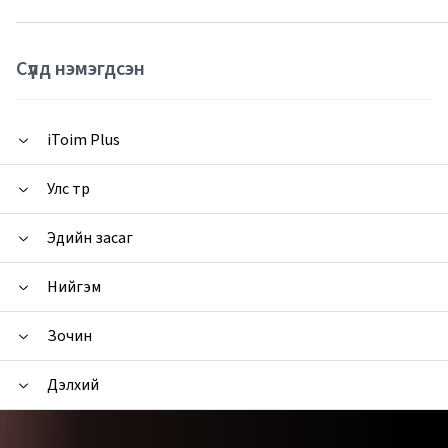
Сүүлд нэмэгдсэн
iToim Plus
Улс төр
Эдийн засаг
Нийгэм
Зочин
Дэлхий