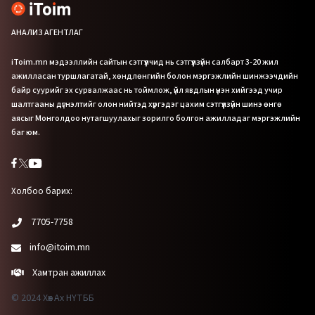
АНАЛИЗ АГЕНТЛАГ
iToim.mn мэдээллийн сайтын сэтгүүлчид нь сэтгүүлзүйн салбарт 3-20 жил
ажилласан туршлагатай, хөндлөнгийн болон мэргэжлийн шинжээчдийн
байр суурийг эх сурвалжаас нь тоймлож, үйл явдлын үнэн хийгээд учир
шалтгааны дүгнэлтийг олон нийтэд хүргэдэг цахим сэтгүүлзүйн шинэ өнгө
аясыг Монголдоо нутагшуулахыг зорилго болгон ажилладаг мэргэжлийн
баг юм.
Холбоо барих:
7705-7758
info@itoim.mn
Хамтран ажиллах
© 2024 Хөх Ах НҮТББ