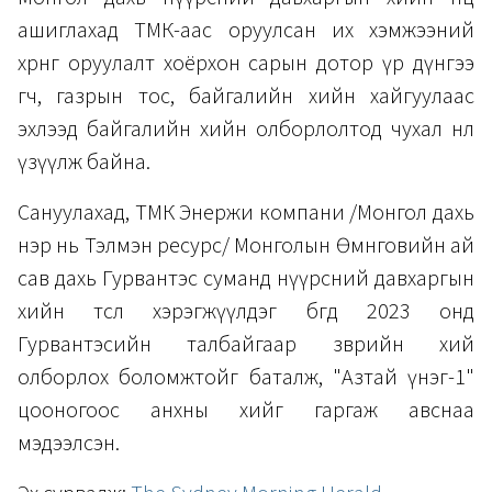
ашиглахад ТМК-аас оруулсан их хэмжээний
хөрөнгө оруулалт хоёрхон сарын дотор үр дүнгээ
өгч, газрын тос, байгалийн хийн хайгуулаас
эхлээд байгалийн хийн олборлолтод чухал нөлөө
үзүүлж байна.
Сануулахад, ТМК Энержи компани /Монгол дахь
нэр нь Тэлмэн ресурс/ Монголын Өмнөговийн ай
сав дахь Гурвантэс суманд нүүрсний давхаргын
хийн төсөл хэрэгжүүлдэг бөгөөд 2023 онд
Гурвантэсийн талбайгаар зөөврийн хий
олборлох боломжтойг баталж, "Азтай үнэг-1"
цооногоос анхны хийг гаргаж авснаа
мэдээлсэн.