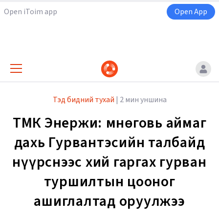
Open iToim app
Open App
Тэд бидний тухай
|
2 мин уншина
ТМК Энержи: Өмнөговь аймаг
дахь Гурвантэсийн талбайд
нүүрснээс хий гаргах гурван
туршилтын цооног
ашиглалтад оруулжээ