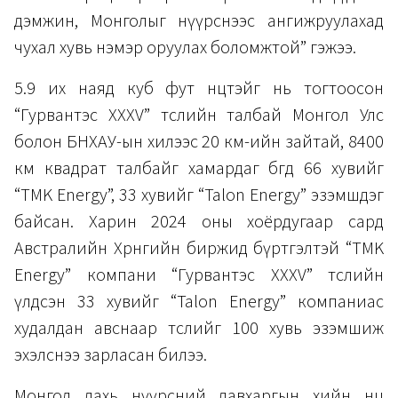
дэмжин, Монголыг нүүрснээс ангижруулахад
чухал хувь нэмэр оруулах боломжтой” гэжээ.
5.9 их наяд куб фут нөөцтэйг нь тогтоосон
“Гурвантэс XXXV” төслийн талбай Монгол Улс
болон БНХАУ-ын хилээс 20 км-ийн зайтай, 8400
км квадрат талбайг хамардаг бөгөөд 66 хувийг
“TMK Energy”, 33 хувийг “Talon Energy” эзэмшдэг
байсан. Харин 2024 оны хоёрдугаар сард
Австралийн Хөрөнгийн биржид бүртгэлтэй “TMK
Energy” компани “Гурвантэс XXXV” төслийн
үлдсэн 33 хувийг “Talon Energy” компаниас
худалдан авснаар төслийг 100 хувь эзэмшиж
эхэлснээ зарласан билээ.
Монгол дахь нүүрсний давхаргын хийн нөөцөө