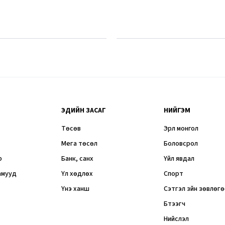
ЭДИЙН ЗАСАГ
НИЙГЭМ
Төсөв
Эрүүл монгол
Мега төсөл
Боловсрол
р
Банк, санхүү
Үйл явдал
амууд
Үл хөдлөх
Спорт
Үнэ ханш
Сэтгэл зүйн зөвлөг
Бүтээгч
Нийслэл