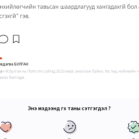
нхийлөгчийн тавьсан шаардлагууд хангадахгүй бол
сгэхгүй" гэв.
эвдагва БУЛГАН
гүүлч М.Булган нь iToim.mn сайтад 2015 оноос ажиллаж байна. Улс төр, нийгмийн ч
элэл бэлтгэдэг.
Энэ мэдээнд өгөх таны сэтгэгдэл ?
...
...
...