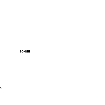
ЗОЧИН
өө