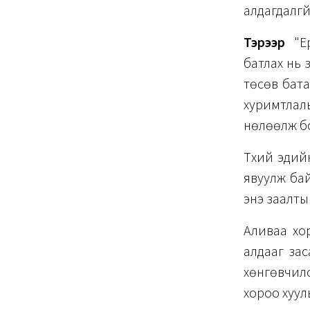
алдагдалгүй
Тэрээр
"Ер
батлах нь 
төсөв бата
хуримтла
нөлөөлж бол
Түүхий эди
явуулж бай
энэ заалтыг
Аливаа хо
алдааг зас
хөнгөвчилс
хороо хуул