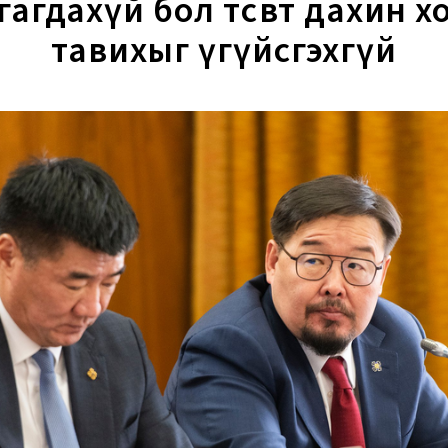
гагдахүй бол төсөвт дахин х
тавихыг үгүйсгэхгүй