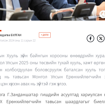
эвдагва БУЛГАН
+ ДАГАХ
тэлсэн 2024 оны 11 сарын 22
ын Хууль зүйн байнгын хорооны өнөөдрийн хура
ол Улсын 2025 оны төсвийн тухай хууль, хамт өргөн 
н холбогдуулан боловсруулж баталсан хууль то
лд нь тавьсан Монгол Улсын Ерөнхийлөгчийн 
цэн хүлээн авах нь зүйтэй гэж үзлээ.
рга Г.Занданшатар гишүүдийн асуултад хариулсан 
Х Ерөнхийлөгчийн тавьсан шаардлагыг биелүү