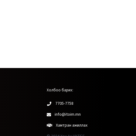
Холбоо барих:
7705-7758
info@itoim.mn
Хамтран ажиллах