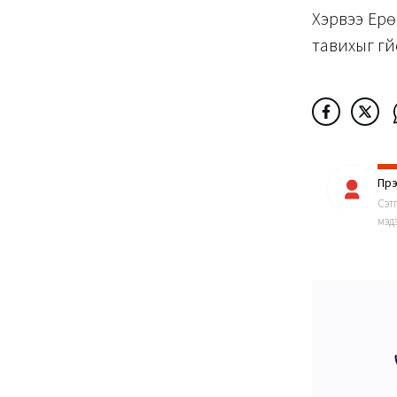
Хэрвээ Ерө
тавихыг үгүй
Пүр
Сэт
мэдэ