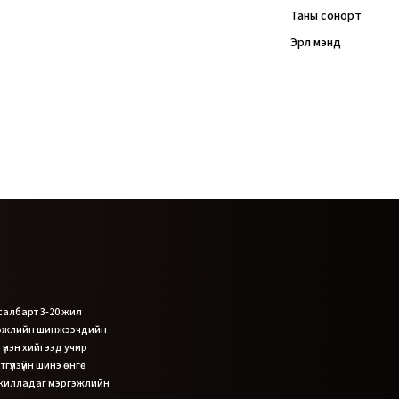
Таны сонорт
Эрүүл мэнд
 салбарт 3-20 жил
гэжлийн шинжээчдийн
 үнэн хийгээд учир
гүүлзүйн шинэ өнгө
ажилладаг мэргэжлийн