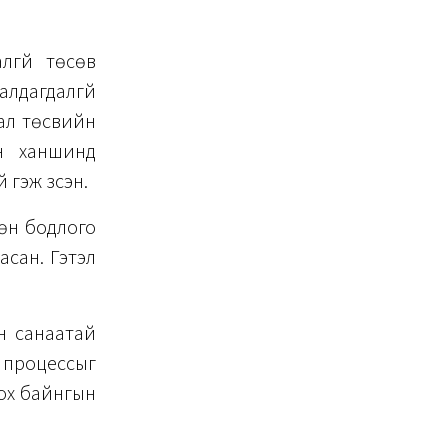
лгүй төсөв
алдагдалгүй
дал төсвийн
н ханшинд
 гэж үзсэн.
сөн бодлого
асан. Гэтэл
н санаатай
х процессыг
дох байнгын