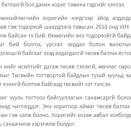
 батлахгүй бол дахин хориг тавина гэдгийг хэллээ.
өнхийлөгчийн хоригийн нэгдүгээр зүйлд алдагда
зөв гэж тодорхой шаардлага тавьсан. 2018 онд УИХ 
лж байсан түүх бий. Өнөөгийн энэ тодорхойгүй бай
лыг бий болгох, урсгал зардал болон валюты
зошгүй байгааг үзээд алдагдалгүй төсөв батлах ёстой
йн үнийг өсөлтийг дагаж төсөв тэлэхгүй, мөчлөг сөр
хыг Төсвийн тогтвортой байдлын тухай хуульд за
 хүчингүй болгож байгаад төсвийг хэт тэлсэн.
риг хууль тогтоох байгууллагын санамсаргүй боло
ахад чиглэгддэг. Энэ хоригоор аймаг төсөв батла
өн гэж хэлж болно. Хоригийг хүлээж авбал холбог
ь санаачилж хэрэгжүүлж болдог.