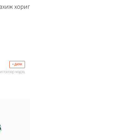
 ахиж хориг
+ ДАГАХ
иглэлээр мэдээ,