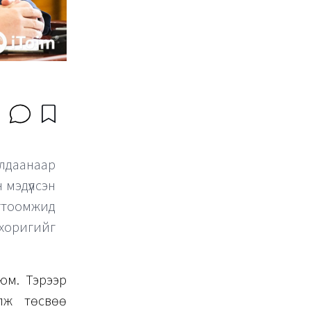
лдаанаар
мэдүүлсэн
гтоомжид
хоригийг
юм. Тэрээр
лж төсвөө