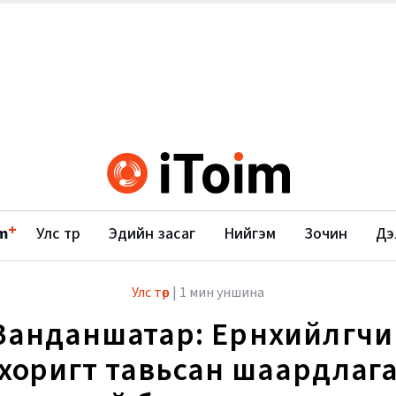
+
m
Улс төр
Эдийн засаг
Нийгэм
Зочин
Дэ
Улс төр
|
1 мин уншина
Занданшатар: Ерөнхийлөгч
хоригт тавьсан шаардлаг