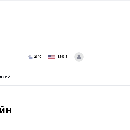
26
°C
3593.5
лхий
ийн
а