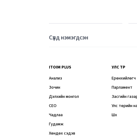
Сүүлд нэмэгдсэн
ITOIM PLUS
УЛС ТӨР
Анализ
Ерөнхийлөгч
Зочин
Парламент
Дэлхийн монгол
Засгийн газа
CEO
Улс төрийн н
Чадлаа
Шүүх
Гудамж
Хөндөх сэдэв