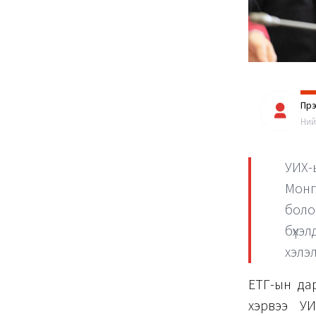
Пүр
Ний
УИХ-
Монг
боло
бүхэ
хэлэл
ЕТГ-ын да
хэрвээ УИ