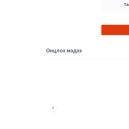
Та
Онцлох мэдээ