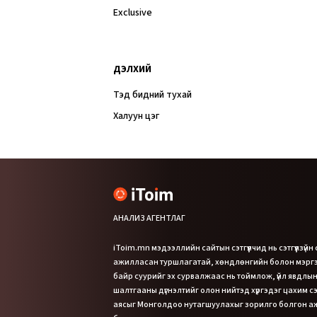
Exclusive
ДЭЛХИЙ
Тэд бидний тухай
Халуун цэг
АНАЛИЗ АГЕНТЛАГ
iToim.mn мэдээллийн сайтын сэтгүүлчид нь сэтгүүлзүйн
ажилласан туршлагатай, хөндлөнгийн болон мэр
байр суурийг эх сурвалжаас нь тоймлож, үйл явдлын
шалтгааны дүгнэлтийг олон нийтэд хүргэдэг цахим сэт
аясыг Монголдоо нутагшуулахыг зорилго болгон 