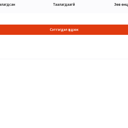
алагдсан
Таалагдаагүй
Зөв өн
Сэтгэгдэл үлдээх