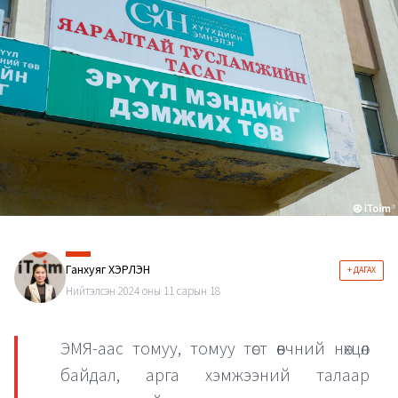
Ганхуяг ХЭРЛЭН
+ ДАГАХ
Нийтэлсэн 2024 оны 11 сарын 18
ЭМЯ-аас томуу, томуу төст өвчний нөхцөл
байдал, арга хэмжээний талаар