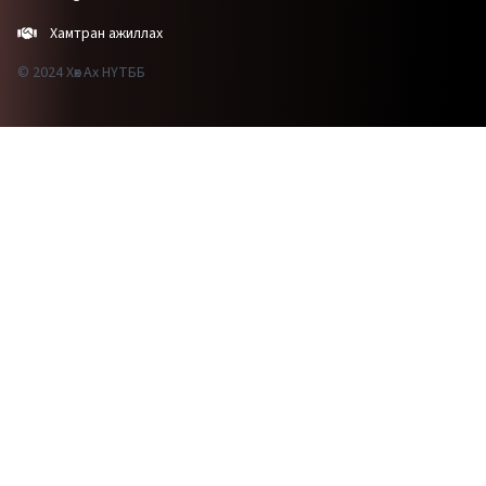
Хамтран ажиллах
© 2024 Хөх Ах НҮТББ