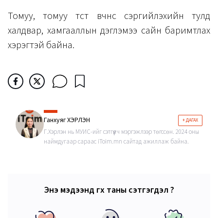
Томуу, томуу төст өвчнөөс сэргийлэхийн тулд
халдвар, хамгааллын дэглэмээ сайн баримтлах
хэрэгтэй байна.
Ганхуяг ХЭРЛЭН
+ ДАГАХ
Г.Хэрлэн нь МУИС-ийг сэтгүүлч мэргэжлээр төгссөн. 2024 оны
наймдугаар сараас iToim.mn сайтад ажиллаж байна.
Энэ мэдээнд өгөх таны сэтгэгдэл ?