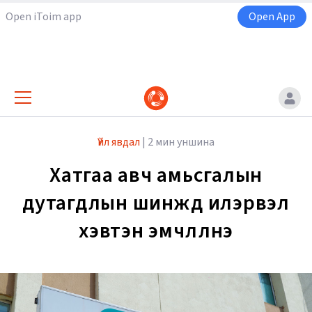
Open iToim app
Open App
Үйл явдал
|
2 мин уншина
Хатгаа авч амьсгалын
дутагдлын шинжүүд илэрвэл
хэвтэн эмчлүүлнэ