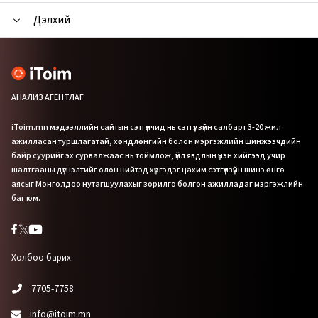
Дэлхий
АНАЛИЗ АГЕНТЛАГ
iToim.mn мэдээллийн сайтын сэтгүүлчид нь сэтгүүлзүйн салбарт 3-20 жил
ажилласан туршлагатай, хөндлөнгийн болон мэргэжлийн шинжээчдийн
байр суурийг эх сурвалжаас нь тоймлож, үйл явдлын үнэн хийгээд учир
шалтгааны дүгнэлтийг олон нийтэд хүргэдэг цахим сэтгүүлзүйн шинэ өнгө
аясыг Монголдоо нутагшуулахыг зорилго болгон ажилладаг мэргэжлийн
баг юм.
Холбоо барих:
7705-7758
info@itoim.mn