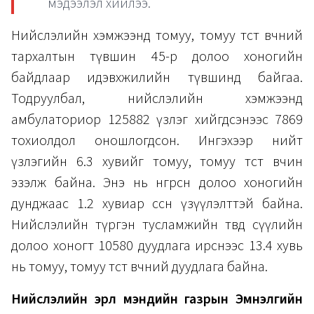
мэдээлэл хийлээ.
Нийслэлийн хэмжээнд томуу, томуу төст өвчний
тархалтын түвшин 45-р долоо хоногийн
байдлаар идэвхжилийн түвшинд байгаа.
Тодруулбал, нийслэлийн хэмжээнд
амбулаториор 125882 үзлэг хийгдсэнээс 7869
тохиолдол оношлогдсон. Ингэхээр нийт
үзлэгийн 6.3 хувийг томуу, томуу төст өвчин
эзэлж байна. Энэ нь өнгөрсөн долоо хоногийн
дунджаас 1.2 хувиар өссөн үзүүлэлттэй байна.
Нийслэлийн түргэн тусламжийн төвд сүүлийн
долоо хоногт 10580 дуудлага ирснээс 13.4 хувь
нь томуу, томуу төст өвчний дуудлага байна.
Нийслэлийн эрүүл мэндийн газрын Эмнэлгийн