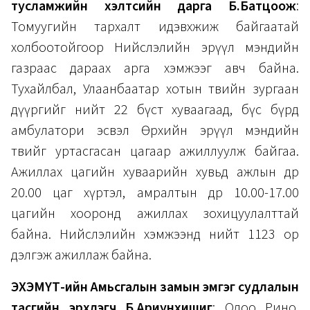
тусламжийн хэлтсийн дарга Б.Батцоож
:
Томуугийн тархалт идэвхжиж байгаатай
холбоотойгоор Нийслэлийн эрүүл мэндийн
газраас дараах арга хэмжээг авч байна.
Тухайлбал, Улаанбаатар хотын төвийн зургаан
дүүргийг нийт 22 бүст хуваагаад, бүс бүрд
амбулатори эсвэл Өрхийн эрүүл мэндийн
төвийг уртасгасан цагаар ажиллуулж байгаа.
Ажиллах цагийн хуваарийн хувьд ажлын өдөр
20.00 цаг хүртэл, амралтын өдөр 10.00-17.00
цагийн хооронд ажиллах зохицуулалттай
байна. Нийслэлийн хэмжээнд нийт 1123 ор
дэлгэж ажиллаж байна.
ЭХЭМҮТ-ийн Амьсгалын замын эмгэг судлалын
тасгийн эрхлэгч Б.Ариунхишиг
: Одоо Рино,