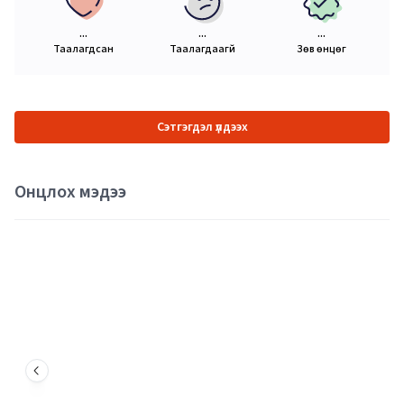
...
...
...
Таалагдсан
Таалагдаагүй
Зөв өнцөг
Сэтгэгдэл үлдээх
Онцлох мэдээ