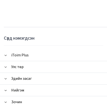
Сүүлд нэмэгдсэн
iToim Plus
Улс төр
Эдийн засаг
Нийгэм
Зочин