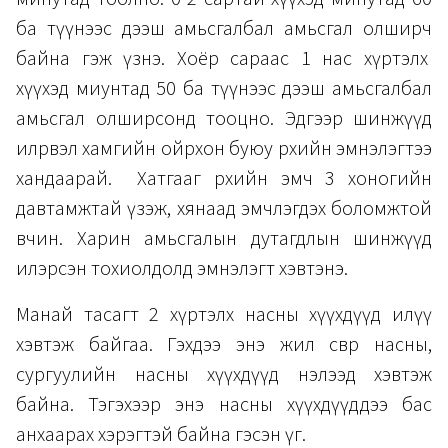
ба түүнээс дээш амьсгалбал амьсгал олширч
байна гэж үзнэ. Хоёр сараас 1 нас хүртэлх
хүүхэд миунтад 50 ба түүнээс дээш амьсгалбал
амьсгал олширсонд тооцно. Эдгээр шинжүүд
илрвэл хамгийн ойрхон буюу өрхийн эмнэлэгтээ
хандаарай. Хатгааг өрхийн эмч 3 хоногийн
давтамжтай үзэж, хянаад эмчлэгдэх боломжтой
өвчин. Харин амьсгалын дутагдлын шинжүүд
илэрсэн тохиолдолд эмнэлэгт хэвтэнэ.
Манай тасагт 2 хүртэлх насны хүүхдүүд илүү
хэвтэж байгаа. Гэхдээ энэ жил өсвөр насны,
сургуулийн насны хүүхдүүд нэлээд хэвтэж
байна. Тэгэхээр энэ насны хүүхдүүддээ бас
анхаарах хэрэгтэй байна гэсэн үг.