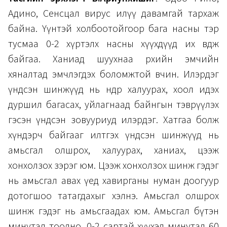
Адино, Сенсцал вирус илүү давамгай тархаж
байна. Үүнтэй холбоотойгоор бага насны тэр
тусмаа 0-2 хүртэлх насны хүүхдүүд их өвдөж
байгаа. Ханиад шуухнаа өрхийн эмчийн
хяналтад эмчлэгдэх боломжтой өвчин. Илэрдэг
үндсэн шинжүүд нь өндөр халуурах, хоол идэх
дуршил багасах, уйлагнаад байнгын тэврүүлэх
гэсэн үндсэн зовууриуд илэрдэг. Хатгаа болж
хүндэрч байгааг илтгэх үндсэн шинжүүд нь
амьсгал олшрох, халуурах, ханиах, цээж
хонхолзох зэрэг юм. Цээж хонхолзох шинж гэдэг
нь амьсгал авах үед хавирганы нуман доогуур
дотогшоо татагдахыг хэлнэ. Амьсгал олшрох
шинж гэдэг нь амьсгаадах юм. Амьсгал бүтэн
минутад тоолно. 0-2 сартай хүүхэд минутад 60