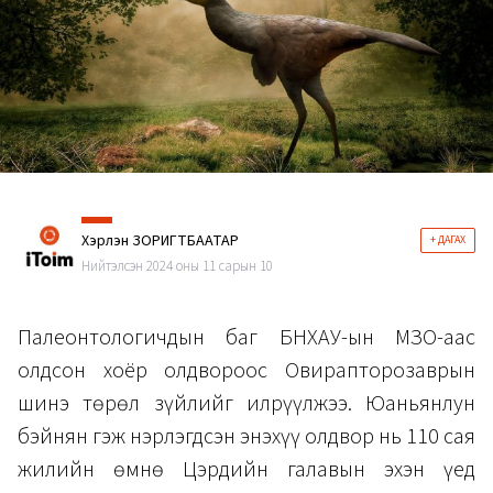
Хэрлэн ЗОРИГТБААТАР
+ ДАГАХ
Нийтэлсэн 2024 оны 11 сарын 10
Палеонтологичдын баг БНХАУ-ын ӨМӨЗО-аас
олдсон хоёр олдвороос Овирапторозаврын
шинэ төрөл зүйлийг илрүүлжээ. Юаньянлун
бэйнян гэж нэрлэгдсэн энэхүү олдвор нь 110 сая
жилийн өмнө Цэрдийн галавын эхэн үед