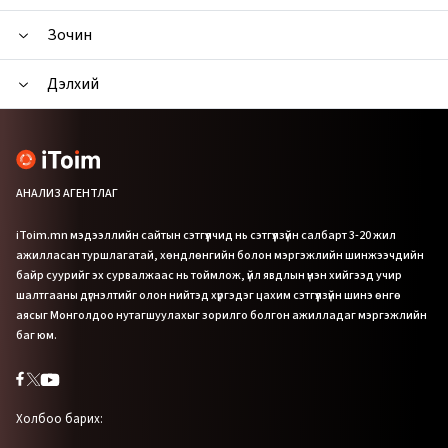
Зочин
Дэлхий
АНАЛИЗ АГЕНТЛАГ
iToim.mn мэдээллийн сайтын сэтгүүлчид нь сэтгүүлзүйн салбарт 3-20 жил
ажилласан туршлагатай, хөндлөнгийн болон мэргэжлийн шинжээчдийн
байр суурийг эх сурвалжаас нь тоймлож, үйл явдлын үнэн хийгээд учир
шалтгааны дүгнэлтийг олон нийтэд хүргэдэг цахим сэтгүүлзүйн шинэ өнгө
аясыг Монголдоо нутагшуулахыг зорилго болгон ажилладаг мэргэжлийн
баг юм.
Холбоо барих: