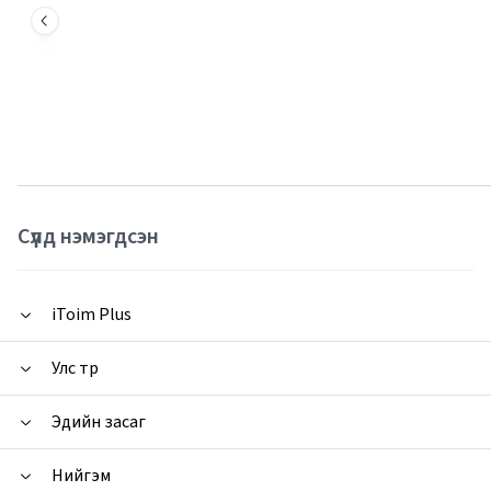
Сүүлд нэмэгдсэн
iToim Plus
Улс төр
Эдийн засаг
Нийгэм