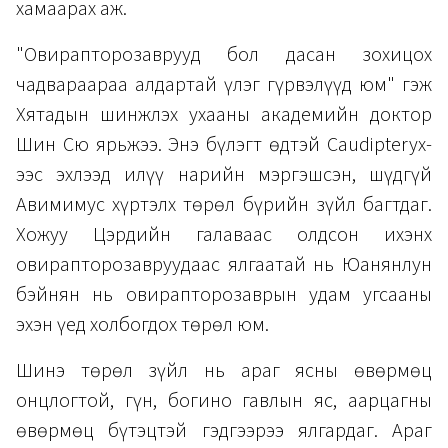
хамаарах аж.
"Овирапторозаврууд бол дасан зохицох
чадвараараа алдартай үлэг гүрвэлүүд юм" гэж
Хятадын шинжлэх ухааны академийн доктор
Шин Сю ярьжээ. Энэ бүлэгт өдтэй Caudipteryx-
ээс эхлээд илүү нарийн мэргэшсэн, шүдгүй
Авимимус хүртэлх төрөл бүрийн зүйл багтдаг.
Хожуу Цэрдийн галаваас олдсон ихэнх
овирапторозавруудаас ялгаатай нь Юанянлун
бэйнян нь овирапторозаврын удам угсааны
эхэн үед холбогдох төрөл юм.
Шинэ төрөл зүйл нь араг ясны өвөрмөц
онцлогтой, гүн, богино гавлын яс, аарцагны
өвөрмөц бүтэцтэй гэдгээрээ ялгардаг. Араг