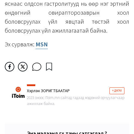
яснаас олдсон гастролитууд нь өөр нэг эртний
өндөгний овирапторозаврын хоол
боловсруулах үйл явцтай төстэй хоол
боловсруулах үйл ажиллагаатай байна.
Эх сурвалж:
MSN
Хэрлэн ЗОРИГТБААТАР
+ ДАГАХ
2023 оноос iToim.mn сайтад гадаад мэдээний орчуулагчаар
ажиллаж байна.
Энэ мэдээнд өгөх таны сэтгэгдэл ?