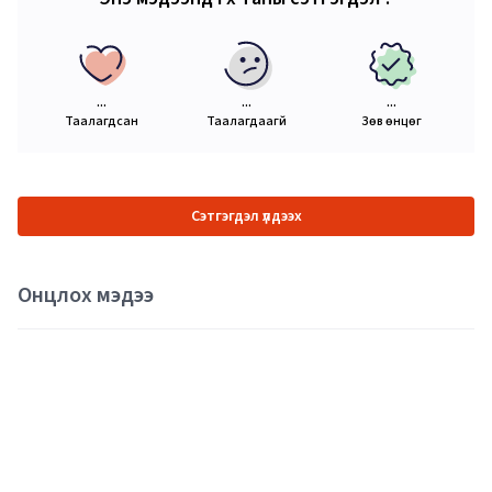
...
...
...
Таалагдсан
Таалагдаагүй
Зөв өнцөг
Сэтгэгдэл үлдээх
Онцлох мэдээ