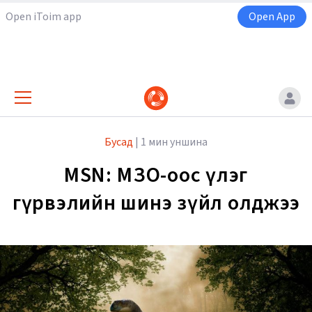
Open iToim app
Open App
Бусад
|
1 мин уншина
MSN: ӨМӨЗО-оос үлэг
гүрвэлийн шинэ зүйл олджээ