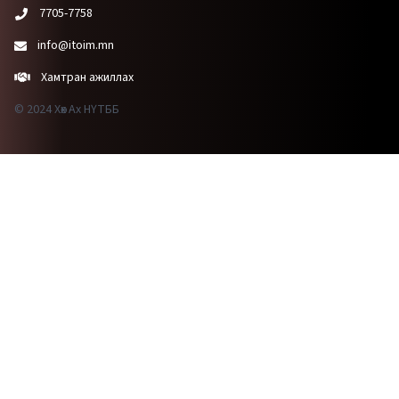
7705-7758
info@itoim.mn
Хамтран ажиллах
© 2024 Хөх Ах НҮТББ