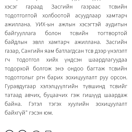
хэсэг гараад Засгийн газраас төсвийн
тодотголтой холбоотой асуудлаар хамтарч
ажиллана. УИХ-ын ажлын хэсэгтэй аудитын
байгууллага болон төсвийн тогтвортой
байдлын зөвлөл хамтарч ажиллана. Засгийн
газар, Сангийн яам батлагдсан төсөв дээр үнэлэлт
өгч тодотгол хийх үндсэн шаардлагуудаа
тодорхой болгож энэ ондоо багтаж төсвийн
тодотголыг өргөн барих зохицуулалт руу орсон.
Гуравдугаар хэлэлцүүлгийн түвшинд төсвийг
татаад авчих, буцаачих гэж гишүүд шаардаж
байна. Гэтэл тэгэх хуулийн зохицуулалт
байхгүй" гэсэн юм.