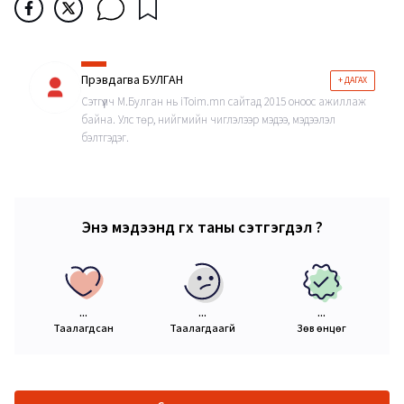
Пүрэвдагва БУЛГАН
+ ДАГАХ
Сэтгүүлч М.Булган нь iToim.mn сайтад 2015 оноос ажиллаж
байна. Улс төр, нийгмийн чиглэлээр мэдээ, мэдээлэл
бэлтгэдэг.
Энэ мэдээнд өгөх таны сэтгэгдэл ?
...
...
...
Таалагдсан
Таалагдаагүй
Зөв өнцөг