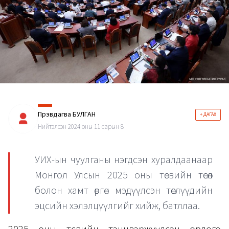
Пүрэвдагва БУЛГАН
+ ДАГАХ
Нийтэлсэн 2024 оны 11 сарын 8
УИХ-ын чуулганы нэгдсэн хуралдаанаар
Монгол Улсын 2025 оны төсвийн төсөл
болон хамт өргөн мэдүүлсэн төслүүдийн
эцсийн хэлэлцүүлгийг хийж, батллаа.