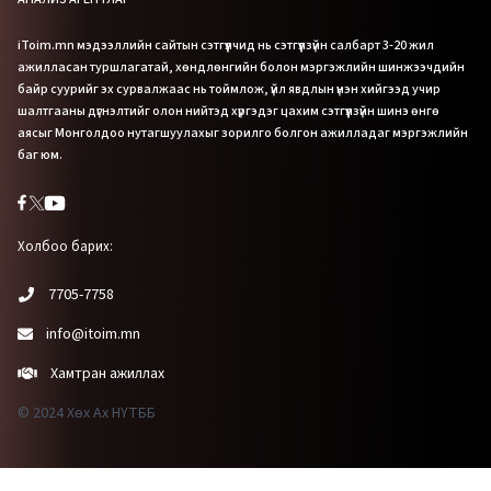
iToim.mn мэдээллийн сайтын сэтгүүлчид нь сэтгүүлзүйн салбарт 3-20 жил
ажилласан туршлагатай, хөндлөнгийн болон мэргэжлийн шинжээчдийн
байр суурийг эх сурвалжаас нь тоймлож, үйл явдлын үнэн хийгээд учир
шалтгааны дүгнэлтийг олон нийтэд хүргэдэг цахим сэтгүүлзүйн шинэ өнгө
аясыг Монголдоо нутагшуулахыг зорилго болгон ажилладаг мэргэжлийн
баг юм.
Холбоо барих:
7705-7758
info@itoim.mn
Хамтран ажиллах
© 2024 Хөх Ах НҮТББ