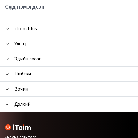
Сүүлд нэмэгдсэн
iToim Plus
Улс төр
Эдийн засаг
Нийгэм
Зочин
Дэлхий
АНАЛИЗ АГЕНТЛАГ