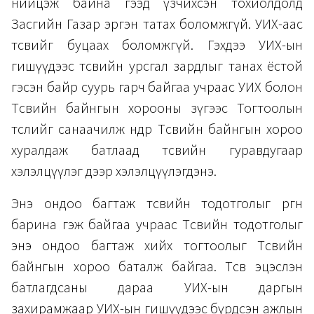
нийцэж байна гээд үзчихсэн тохиолдолд
Засгийн Газар эргэн татах боломжгүй. УИХ-аас
төсвийг буцаах боломжгүй. Гэхдээ УИХ-ын
гишүүдээс төсвийн урсгал зардлыг танах ёстой
гэсэн байр суурь гарч байгаа учраас УИХ болон
Төсвийн байнгын хорооны зүгээс Тогтоолын
төслийг санаачилж өнөөдөр Төсвийн байнгын хороо
хуралдаж батлаад төсвийн гуравдугаар
хэлэлцүүлэг дээр хэлэлцүүлэгдэнэ.
Энэ ондоо багтаж төсвийн тодотголыг өргөн
барина гэж байгаа учраас Төсвийн тодотголыг
энэ ондоо багтаж хийх тогтоолыг Төсвийн
байнгын хороо баталж байгаа. Төсөв эцэслэн
батлагдсаны дараа УИХ-ын даргын
захирамжаар УИХ-ын гишүүдээс бүрдсэн ажлын