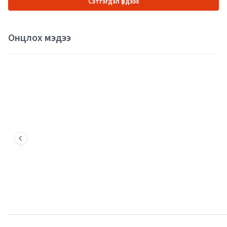
Сэтгэгдэл үлдээх
Онцлох мэдээ