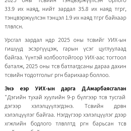
2025 оны төсвийн тэнцвэржүүлсэн орлого
33.9 их наяд, нийт зардал 35.8 их наяд төгрөг,
тэнцвэржүүлсэн тэнцэл 1.9 их наяд төгрөг байхаар
төлөвлөсөн.
Урсгал зардал өндөр 2025 оны төсвийг УИХ-ын
гишүүд эсэргүүцэж, гарын үсэг цуглуулаад
байгаа. Үүнтэй холбоотойгоор УИХ-аас тогтоол
баталж, 2025 оны төсөв батлагдсаны дараа дахин
төсвийн тодотголыг өргөн барихаар боллоо.
Энэ үеэр УИХ-ын дарга Д.Амарбаясгалан
"Дэгийн тухай хуулийн 9-р бүлгээр төсөв тусгай
дэгээр хэлэлцүүлэгдэнэ. Төсвийн дөрвөн
хэлэлцүүлэг байгаа. Нэгдүгээр хэлэлцүүлэг дээр
хөгжлийн бодлого төлөвлөлтөд өргөн барьсан төсөв