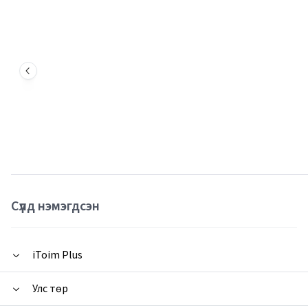
Сүүлд нэмэгдсэн
iToim Plus
Улс төр