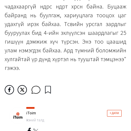
чадахааргүй өндрөөс өндөрт хөөрсөн байна. Буцааж
байранд нь буулгаж, хариуцлага тооцох цаг
удахгүй ирэх байхаа. Төсвийн урсгал зардлыг
бууруулах бид 4-ийн эхлүүлсэн шаардлагыг 25
гишүүн дэмжиж хүч түрсэн. Энэ тоо цаашид
улам нэмэгдэх байхаа. Ард түмний боломжийн
хулгайтай үр дүнд хүртэл нь тууштай тэмцэнээ"
гэжээ.
iToim
+ ДАГАХ
Үнэний талд