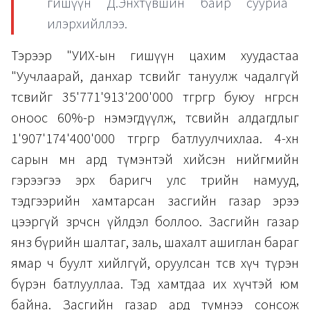
гишүүн Д.Энхтүвшин байр сууриа
илэрхийллээ.
Тэрээр "УИХ-ын гишүүн цахим хуудастаа
"Уучлаарай, данхар төсвийг тануулж чадалгүй
төсвийг 35'771'913'200'000 төгрөгөөр буюу өнгөрсөн
оноос 60%-р нэмэгдүүлж, төсвийн алдагдлыг
1'907'174'400'000 төгрөгөөр батлуулчихлаа. 4-хөн
сарын өмнө ард түмэнтэй хийсэн нийгмийн
гэрээгээ эрх баригч улс төрийн намууд,
тэдгээрийн хамтарсан засгийн газар эрээ
цээргүй зөрчсөн үйлдэл боллоо. Засгийн газар
янз бүрийн шалтаг, заль, шахалт ашиглан бараг
ямар ч буулт хийлгүй, оруулсан төсвөө хүч түрэн
бүрэн батлууллаа. Тэд хамтдаа их хүчтэй юм
байна. Засгийн газар ард түмнээ сонсож