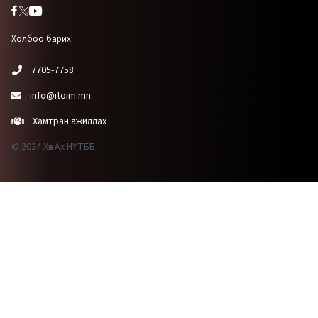
Холбоо барих:
7705-7758
info@itoim.mn
Хамтран ажиллах
© 2024 Хөх Ах НҮТББ