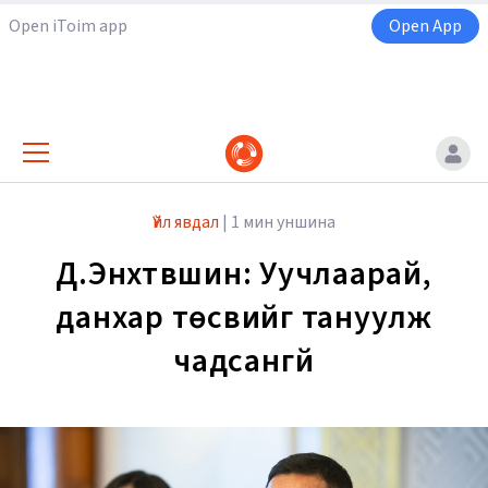
Open iToim app
Open App
Үйл явдал
|
1 мин уншина
Д.Энхтүвшин: Уучлаарай,
данхар төсвийг тануулж
чадсангүй