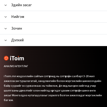
Эдийн засаг
Нийгэм
Зочин
Дэлхий
АНАЛИЗ АГЕНТЛАГ
iToim.mn мэдээллийн сайтын сэтгүүлчид нь сэтгүүлзүйн салбарт 3-20 жил
ажилласан туршлагатай, хөндлөнгийн болон мэргэжлийн шинжээчдийн
байр суурийг эх сурвалжаас нь тоймлож, үйл явдлын үнэн хийгээд учир
шалтгааны дүгнэлтийг олон нийтэд хүргэдэг цахим сэтгүүлзүйн шинэ өнгө
аясыг Монголдоо нутагшуулахыг зорилго болгон ажилладаг мэргэжлийн
баг юм.