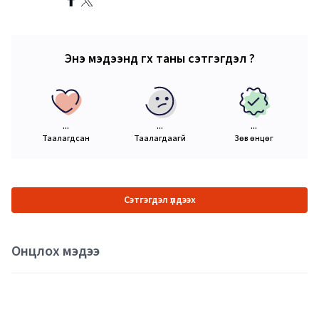
Энэ мэдээнд өгөх таны сэтгэгдэл ?
...
...
...
Таалагдсан
Таалагдаагүй
Зөв өнцөг
Сэтгэгдэл үлдээх
Онцлох мэдээ