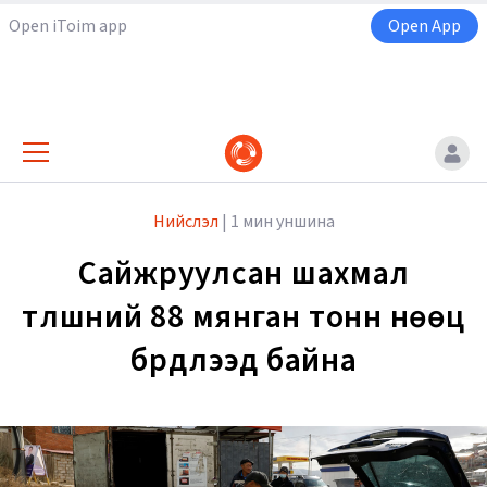
Open iToim app
Open App
Нийслэл
|
1 мин уншина
Сайжруулсан шахмал
түлшний 88 мянган тонн нөөц
бүрдүүлээд байна