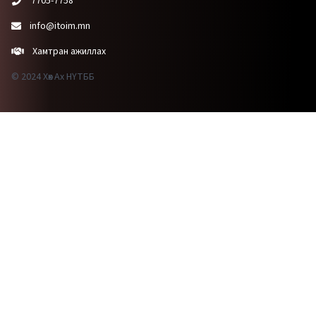
7705-7758
info@itoim.mn
Хамтран ажиллах
© 2024 Хөх Ах НҮТББ