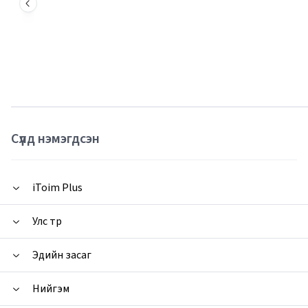
Сүүлд нэмэгдсэн
iToim Plus
Улс төр
Эдийн засаг
Нийгэм