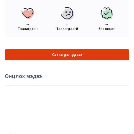
...
...
...
Таалагдсан
Таалагдаагүй
Зөв өнцөг
Сэтгэгдэл үлдээх
Онцлох мэдээ