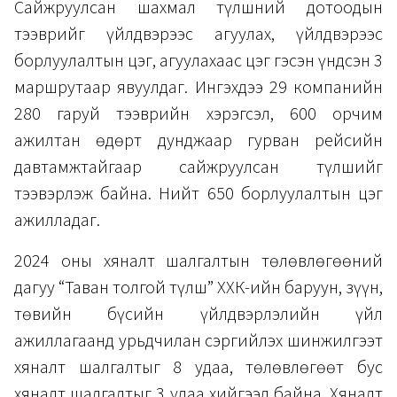
Сайжруулсан шахмал түлшний дотоодын
тээврийг үйлдвэрээс агуулах, үйлдвэрээс
борлуулалтын цэг, агуулахаас цэг гэсэн үндсэн 3
маршрутаар явуулдаг. Ингэхдээ 29 компанийн
280 гаруй тээврийн хэрэгсэл, 600 орчим
ажилтан өдөрт дунджаар гурван рейсийн
давтамжтайгаар сайжруулсан түлшийг
тээвэрлэж байна. Нийт 650 борлуулалтын цэг
ажилладаг.
2024 оны хяналт шалгалтын төлөвлөгөөний
дагуу “Таван толгой түлш” ХХК-ийн баруун, зүүн,
төвийн бүсийн үйлдвэрлэлийн үйл
ажиллагаанд урьдчилан сэргийлэх шинжилгээт
хяналт шалгалтыг 8 удаа, төлөвлөгөөт бус
хяналт шалгалтыг 3 удаа хийгээд байна. Хяналт