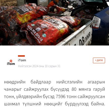
iToim
+ ДАГАХ
Нийтэлсэн 2024 оны 10 сарын 31
Өнөөдрийн байдлаар нийслэлийн агаарын
чанарыг сайжруулах бүсүүдэд 80 мянга гаруй
тонн, үйлдвэрийн бүсэд 7596 тонн сайжруулсан
шахмал түлшний нөөцийг бүрдүүлээд байна.