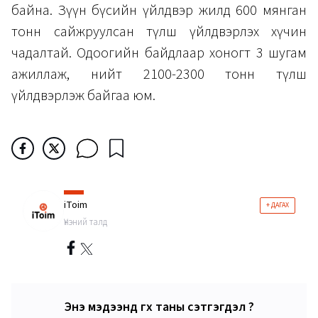
байна. Зүүн бүсийн үйлдвэр жилд 600 мянган
тонн сайжруулсан түлш үйлдвэрлэх хүчин
чадалтай. Одоогийн байдлаар хоногт 3 шугам
ажиллаж, нийт 2100-2300 тонн түлш
үйлдвэрлэж байгаа юм.
iToim
+ ДАГАХ
Үнэний талд
Энэ мэдээнд өгөх таны сэтгэгдэл ?