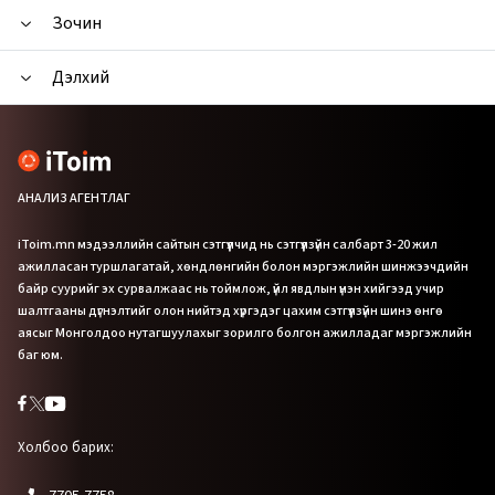
Зочин
Дэлхий
АНАЛИЗ АГЕНТЛАГ
iToim.mn мэдээллийн сайтын сэтгүүлчид нь сэтгүүлзүйн салбарт 3-20 жил
ажилласан туршлагатай, хөндлөнгийн болон мэргэжлийн шинжээчдийн
байр суурийг эх сурвалжаас нь тоймлож, үйл явдлын үнэн хийгээд учир
шалтгааны дүгнэлтийг олон нийтэд хүргэдэг цахим сэтгүүлзүйн шинэ өнгө
аясыг Монголдоо нутагшуулахыг зорилго болгон ажилладаг мэргэжлийн
баг юм.
Холбоо барих: