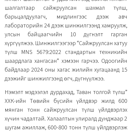
шалгалтаар сайжруулсан шахмал түлш,
барьцалдуулагч, мидлингээс дээж авч
лабораторийн 24 дээж шинжилгээнд хамруулж,
улсын байцаагчийн 10 дүгнэлт гарган
хүргүүлжээ. Шинжилгээгээр “Сайжруулсан хатуу
түлш MNS 5679:2022 стандартын техникийн
шаардлага хангасан” хэмээн гарчээ. Одоогийн
байдлаар 2024 оны хагас жилийн хугацаанд 15
дээжийг шинжилгээнд өгч, дүгнүүлжээ.
Нэмэлт мэдээлэл дурдахад, Таван толгой түлш”
ХХК-ийн Төвийн бүсийн үйлдвэр жилд 600
мянган тонн сайжруулсан түлш үйлдвэрлэх
хүчин чадалтай. Халаалтын улиралд дунджаар 2
шугам ажиллаж, 600-800 тонн түлш үйлдвэрлэж