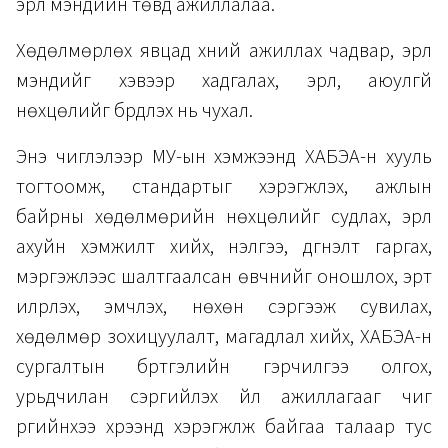
эрүүл мэндийн төвд ажиллалаа.
Хөдөлмөрлөх явцад хүний ажиллах чадвар, эрүүл
мэндийг хэвээр хадгалах, эрүүл, аюулгүй
нөхцөлийг бүрдүүлэх нь чухал.
Энэ чиглэлээр МУ-ын хэмжээнд ХАБЭА-н хууль
тогтоомж, стандартыг хэрэгжүүлэх, ажлын
байрны хөдөлмөрийн нөхцөлийг судлах, эрүүл
ахуйн хэмжилт хийх, үнэлгээ, дүгнэлт гаргах,
мэргэжлээс шалтгаалсан өвчнийг оношлох, эрт
илрүүлэх, эмчлэх, нөхөн сэргээж сувилах,
хөдөлмөр зохицуулалт, магадлал хийх, ХАБЭА-н
сургалтын бүртгэлийн гэрчилгээ олгох,
урьдчилан сэргийлэх үйл ажиллагааг чиг
үүргийнхээ хүрээнд хэрэгжүүлж байгаа талаар тус