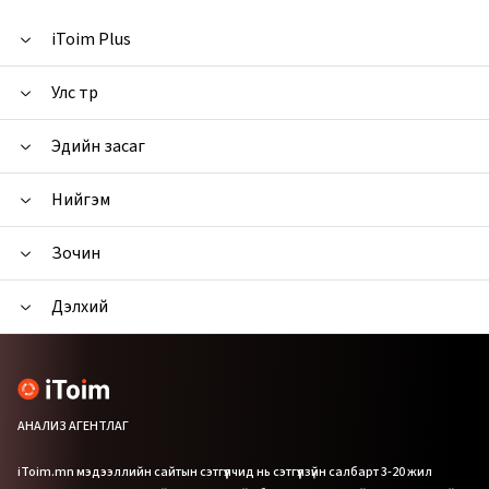
iToim Plus
Улс төр
Эдийн засаг
Нийгэм
Зочин
Дэлхий
АНАЛИЗ АГЕНТЛАГ
iToim.mn мэдээллийн сайтын сэтгүүлчид нь сэтгүүлзүйн салбарт 3-20 жил