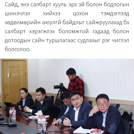
Сайд, энэ салбарт хууль эрх зүй болон бодлогын
шинэчлэл хийхээ цохон тэмдэглээд
хөдөлмөрийн аюулгүй байдлыг сайжруулахад бүх
салбарт хэрэгжүүлэх боломжтой гадаад болон
дотоодын сайн туршлагаас судлахыг үүрэг чиглэл
болголоо.