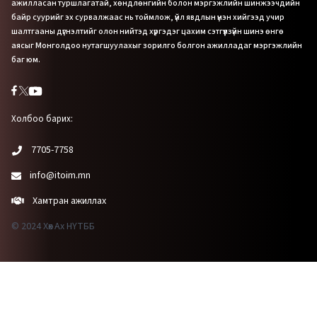
ажилласан туршлагатай, хөндлөнгийн болон мэргэжлийн шинжээчдийн
байр суурийг эх сурвалжаас нь тоймлож, үйл явдлын үнэн хийгээд учир
шалтгааны дүгнэлтийг олон нийтэд хүргэдэг цахим сэтгүүлзүйн шинэ өнгө
аясыг Монголдоо нутагшуулахыг зорилго болгон ажилладаг мэргэжлийн
баг юм.
Холбоо барих:
7705-7758
info@itoim.mn
Хамтран ажиллах
© 2024 Хөх Ах НҮТББ