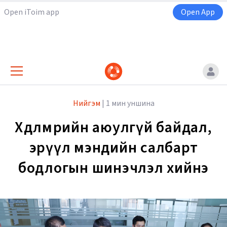
Open iToim app
Open App
Нийгэм
|
1 мин уншина
Хөдөлмөрийн аюулгүй байдал,
эрүүл мэндийн салбарт
бодлогын шинэчлэл хийнэ