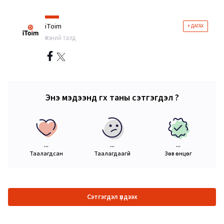
iToim
+ ДАГАХ
Үнэний талд
Энэ мэдээнд өгөх таны сэтгэгдэл ?
...
...
...
Таалагдсан
Таалагдаагүй
Зөв өнцөг
Сэтгэгдэл үлдээх