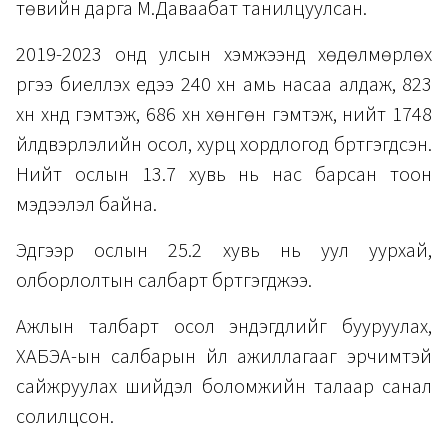
төвийн дарга М.Даваабат танилцуулсан.
2019-2023 онд улсын хэмжээнд хөдөлмөрлөх
үүргээ биелүүлэх үедээ 240 хүн амь насаа алдаж, 823
хүн хүнд гэмтэж, 686 хүн хөнгөн гэмтэж, нийт 1748
үйлдвэрлэлийн осол, хурц хордлогод бүртгэгдсэн.
Нийт ослын 13.7 хувь нь нас барсан тоон
мэдээлэл байна.
Эдгээр ослын 25.2 хувь нь уул уурхай,
олборлолтын салбарт бүртгэгджээ.
Ажлын талбарт осол эндэгдлийг бууруулах,
ХАБЭА-ын салбарын үйл ажиллагааг эрчимтэй
сайжруулах шийдэл боломжийн талаар санал
солилцсон.