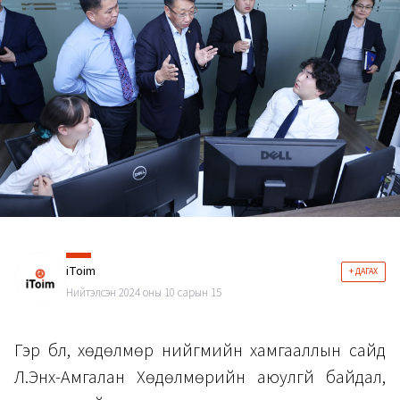
iToim
+ ДАГАХ
Нийтэлсэн 2024 оны 10 сарын 15
Гэр бүл, хөдөлмөр нийгмийн хамгааллын сайд
Л.Энх-Амгалан Хөдөлмөрийн аюулгүй байдал,