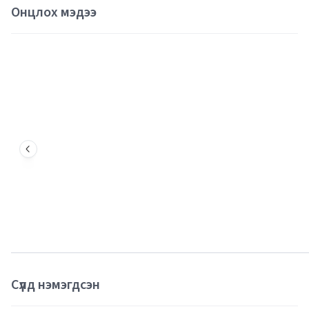
Онцлох мэдээ
Сүүлд нэмэгдсэн