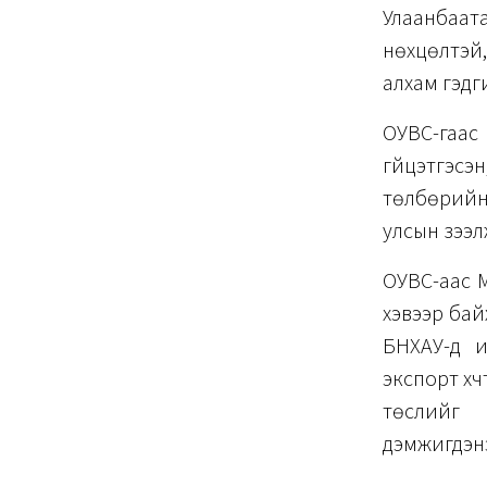
Улаанбаат
нөхцөлтэй
алхам гэдг
ОУВС-гаас 
гүйцэтгэс
төлбөрийн
улсын зээл
ОУВС-аас 
хэвээр бай
БНХАУ-д и
экспорт хү
төслийг 
дэмжигдэнэ