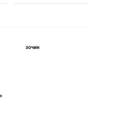
ЗОЧИН
өө