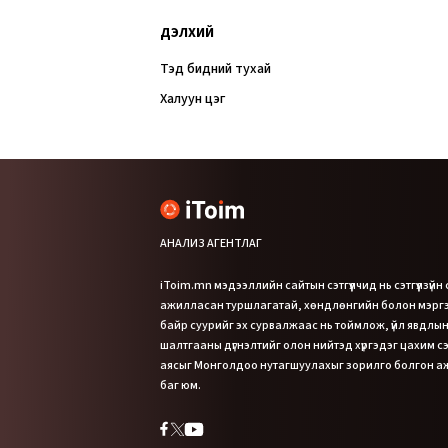
ДЭЛХИЙ
Тэд бидний тухай
Халуун цэг
АНАЛИЗ АГЕНТЛАГ
iToim.mn мэдээллийн сайтын сэтгүүлчид нь сэтгүүлзүйн
ажилласан туршлагатай, хөндлөнгийн болон мэр
байр суурийг эх сурвалжаас нь тоймлож, үйл явдлын
шалтгааны дүгнэлтийг олон нийтэд хүргэдэг цахим сэт
аясыг Монголдоо нутагшуулахыг зорилго болгон 
баг юм.