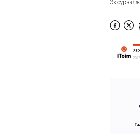
Эх сурвалж
Хэ
202
Та