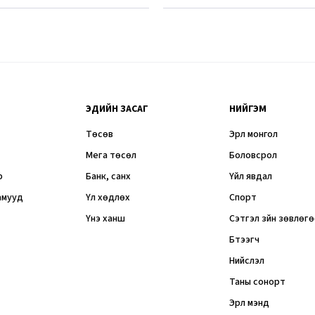
ЭДИЙН ЗАСАГ
НИЙГЭМ
Төсөв
Эрүүл монгол
Мега төсөл
Боловсрол
р
Банк, санхүү
Үйл явдал
амууд
Үл хөдлөх
Спорт
Үнэ ханш
Сэтгэл зүйн зөвлөг
Бүтээгч
Нийслэл
Таны сонорт
Эрүүл мэнд