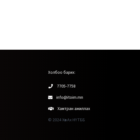
Холбоо барих:
7705-7758
info@itoim.mn
Хамтран ажиллах
© 2024 Хөх Ах НҮТББ