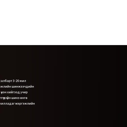
 салбарт 3-20 жил
гэжлийн шинжээчдийн
 үнэн хийгээд учир
гүүлзүйн шинэ өнгө
ажилладаг мэргэжлийн