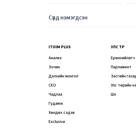
Сүүлд нэмэгдсэн
ITOIM PLUS
УЛС ТӨР
Анализ
Ерөнхийлөгч
Зочин
Парламент
Дэлхийн монгол
Засгийн газа
CEO
Улс төрийн н
Чадлаа
Шүүх
Гудамж
Хөндөх сэдэв
Exclusive