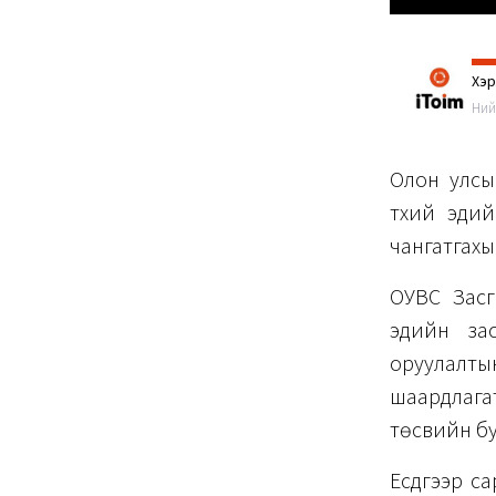
Хэ
Ний
Олон улсы
түүхий эд
чангатгахы
ОУВС Засг
эдийн за
оруулалт
шаардлага
төсвийн бу
Есдүгээр с