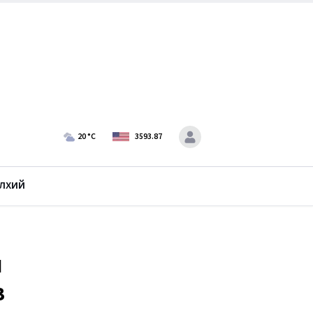
20
°C
3593.87
лхий
н
в