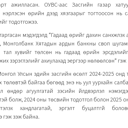
арт ажилласан. ОУВС-аас Засгийн газар хату
, нэрлэсэн өрийн дээд хязгаарыг тогтоосон нь 
ийг тодотгожээ.
гаргасан мэдэгдэлд “Гадаад өрийг дахин санхүүжүүлэх
эн, Монголбанк Хятадын ардын банкны своп шугамы
 тал хувийг төлсөн нь гадаад өрийн эрсдэлийг
жих зэрэглэлийг ахиулахад эергээр нөлөөлсөн” гэж 
Монгол Улсын эдийн засгийн өсөлт 2024-2025 онд 
х төлөвтэй байгаа бөгөөд энэ нь уул уурхайн салб
лүү өндөр агуулгатай зэсийн үйлдвэрлэл нэмэгдэж
чтэй болж, 2024 оны төсвийн тодотгол болон 2025 
тэлэх хандлагатай, эргэлт буцалтгүй боловс
 гэж үзэж байна.