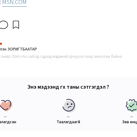
:
MSN.COM
рлэн ЗОРИГТБААТАР
3 оноос iToim.mn сайтад гадаад мэдээний орчуулагчаар ажиллаж байна.
Энэ мэдээнд өгөх таны сэтгэгдэл ?
...
...
...
алагдсан
Таалагдаагүй
Зөв өн