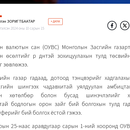
рлэн ЗОРИГТБААТАР
+ ДАГАХ
тэлсэн 2024 оны 10 сарын 15
н валютын сан (ОУВС) Монголын Засгийн газар
ийн өсөлтийг үр дүнтэй зохицуулахын тулд төсвий
г зөвлөжээ.
ийн газар гадаад, дотоод тэнцвэрийг хадгалахы
сгийн шингээх чадавхитай уялдуулан амбицта
ын хөтөлбөр болон бусад шинэчлэлийг хэрэ
тай бодлогын орон зайг бий болгохын тулд га
ферийг бий болгох ёстой гэжээ.
арын 25-наас аравдугаар сарын 1-ний хооронд ОУ