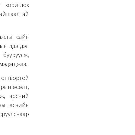
у хориглох
сайшаалтай
 ажлыг сайн
н үлдэгдэл
 бууруулж,
мэдэгджээ.
тогтвортой
арын өсөлт,
, нүүрсний
оны төсвийн
руулснаар