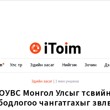
+
m
Улс төр
Эдийн засаг
Нийгэм
Зочин
Дэ
Эдийн засаг
|
1 мин уншина
ОУВС Монгол Улсыг төсвий
бодлогоо чангатгахыг зөвлө