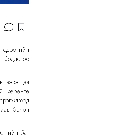
т одоогийн
н бодлогоо
н зэрэгцээ
й хөрөнгө
гжүүлэхэд
даад болон
ВС-гийн баг