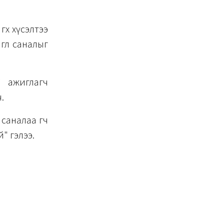
өх хүсэлтээ
глөө саналыг
 ажиглагч
.
саналаа өгч
" гэлээ.