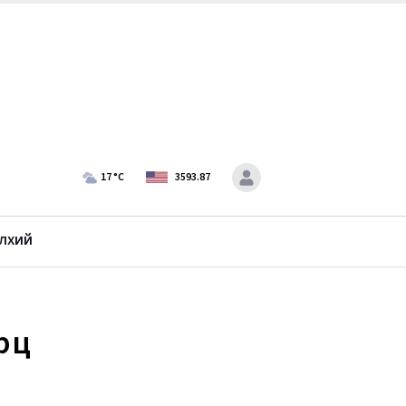
17
°C
3593.87
лхий
рц