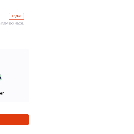
+ ДАГАХ
иглэлээр мэдээ,
цөг