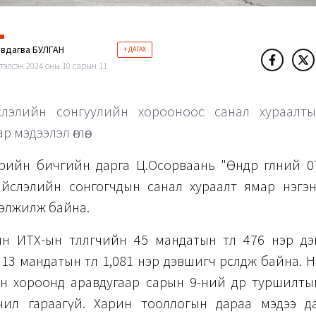
эвдагва БУЛГАН
+ ДАГАХ
тэлсэн 2024 оны 10 сарын 11
лэлийн сонгуулийн хорооноос санал хураалт
р мэдээлэл өглөө.
ийн бичгийн дарга Ц.Осорваань "Өнөөдөр өглөөний 0
ийслэлийн сонгогчдын санал хураалт ямар нэгэн 
гэлжилж байна.
 ИТХ-ын төлөөлөгчийн 45 мандатын төлөө 476 нэр дэ
13 мандатын төлөө 1,081 нэр дэвшигч өрсөлдөж байна.
йн хороонд аравдугаар сарын 9-ний өдөр туршилты
рчил гараагүй. Харин тооллогын дараа мэдээ д