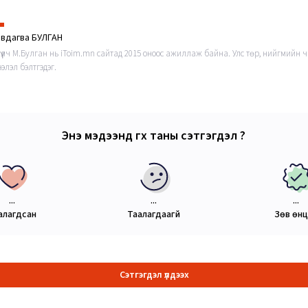
эвдагва БУЛГАН
гүүлч М.Булган нь iToim.mn сайтад 2015 оноос ажиллаж байна. Улс төр, нийгмийн ч
элэл бэлтгэдэг.
Энэ мэдээнд өгөх таны сэтгэгдэл ?
...
...
...
алагдсан
Таалагдаагүй
Зөв өн
Сэтгэгдэл үлдээх