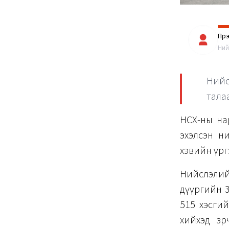
Пүр
Ний
Нийс
талаа
НСХ-ны нар
эхэлсэн н
хэвийн үр
Нийслэлийн
дүүргийн 3
515 хэсги
хийхэд зө