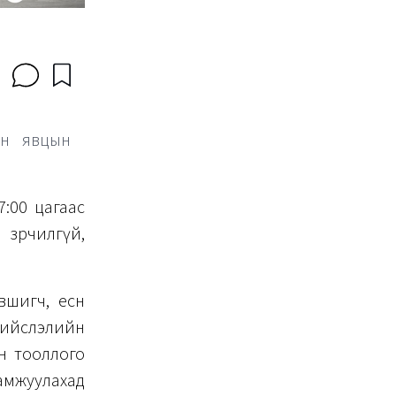
ын явцын
7:00 цагаас
зөрчилгүй,
вшигч, есөн
 Нийслэлийн
н тооллого
амжуулахад