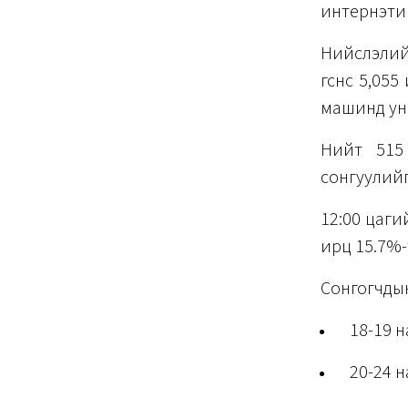
интернэтий
Нийслэлийн
өгснөөс 5,0
машинд ун
Нийт 515 
сонгуулийг
12:00 цаги
ирц 15.7%-
Сонгогчдын
18-19 н
20-24 н