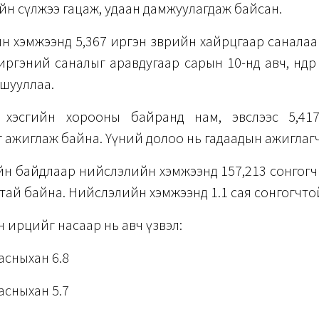
н сүлжээ гацаж, удаан дамжуулагдаж байсан.
 хэмжээнд 5,367 иргэн зөөврийн хайрцгаар саналаа өг
55 иргэний саналыг аравдугаар сарын 10-нд авч, өнөөдөр ө
шууллаа.
хэсгийн хорооны байранд нам, эвслээс 5,417
 ажиглаж байна. Үүний долоо нь гадаадын ажиглагч
йн байдлаар нийслэлийн хэмжээнд 157,213 сонгогч 
тай байна. Нийслэлийн хэмжээнд 1.1 сая сонгогчтой
 ирцийг насаар нь авч үзвэл:
асныхан 6.8
асныхан 5.7