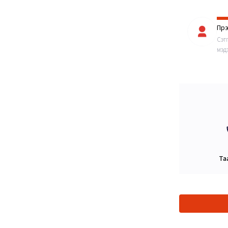
Пүр
Сэт
мэдэ
Та