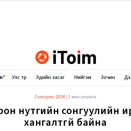
+
m
Улс төр
Эдийн засаг
Нийгэм
Зочин
Дэ
Сонгууль-2024
|
1 мин уншина
рон нутгийн сонгуулийн и
хангалтгүй байна