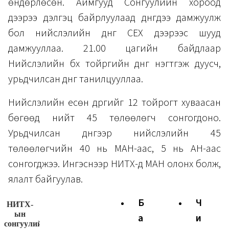
өндөрлөсөн. Аймгууд Сонгуулийн хороод
дээрээ дэлгэц байрлуулаад дүнгүүдээ дамжуулж
бол нийслэлийн дүнг СЕХ дээрээс шууд
дамжууллаа. 21.00 цагийн байдлаар
Нийслэлийн бүх тойргийн дүнг нэгтгэж дуусч,
урьдчилсан дүнг танилцууллаа.
Нийслэлийн есөн дүүргийг 12 тойрогт хуваасан
бөгөөд нийт 45 төлөөлөгч сонгогдоно.
Урьдчилсан дүнгээр нийслэлийн 45
төлөөлөгчийн 40 нь МАН-аас, 5 нь АН-аас
сонгогджээ. Ингэснээр НИТХ-д МАН олонх болж,
ялалт байгуулав.
Б
Ч
а
и