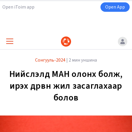
Open iToim app
Open App
Сонгууль-2024
|
2 мин уншина
Нийслэлд МАН олонх болж,
ирэх дөрвөн жил засаглахаар
болов