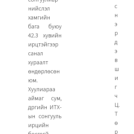
с
нийслэл
н
хамгийн
э
бага буюу
р
42.3 хувийн
д
ирцтэйгээр
э
санал
в
хураалт
ш
өндөрлөсөн
и
юм.
г
Хуулиараа
ч
аймаг сум,
Ц.
дүүргийн ИТХ-
Т
ын сонгууль
ө
ирцийн
р