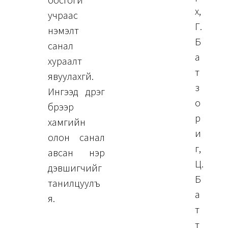
босгогүй
хүү,
учраас
Г.
нэмэлт
Б
санал
а
хураалт
т
явуулахгүй.
з
Ингээд дүүрэг
о
бүрээр
р
хамгийн
и
олон санал
г,
авсан нэр
Ц.
дэвшигчийг
Б
танилцуулъ
а
я.
т
т