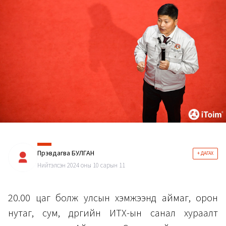
Пүрэвдагва БУЛГАН
+ ДАГАХ
Нийтэлсэн 2024 оны 10 сарын 11
20.00 цаг болж улсын хэмжээнд аймаг, орон
нутаг, сум, дүүргийн ИТХ-ын санал хураалт