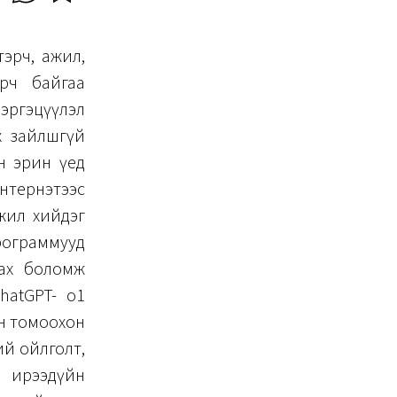
эрч, ажил,
ирч байгаа
эргэцүүлэл
х зайлшгүй
н эрин үед
нтернэтээс
жил хийдэг
программууд
вах боломж
hatGPT-
o1
н томоохон
ий ойлголт,
й ирээдүйн