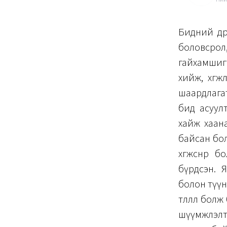
Бидний өд
боловсрол
гайхамшиг
хийж, хөг
шаардлага
бид асуул
хайж хаан
байсан бол
хөгжсөнөө
бүрдсэн. 
болон түү
төлөөлөл б
шүүмжлэлт