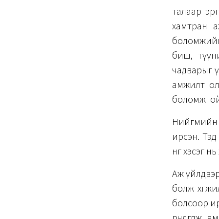
талаар эр
хамтран а
боломжийг 
биш, түүн
чадварыг ү
амжилт ол
боломжтой
Нийгмийн а
ирсэн. Тэд
нөгөө хэсэг
Аж үйлдвэри
болж хөгж
болсоор ир
өөрчлөгдөж