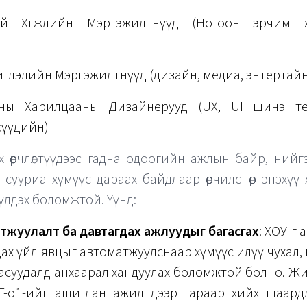
той Хөгжлийн Мэргэжилтнүүд (Ногоон эрчим х
иглэлийн Мэргэжилтнүүд (дизайн, медиа, энтертай
ины Харилцааны Дизайнерууд (UX, UI шинэ те
үүдийн)
х өөрчлөлтүүдээс гадна одоогийн ажлын байр, нийг
 сууриа хүмүүс дараах байдлаар өөрчилснөөр энэхүү 
 үлдэх боломжтой. Үүнд:
тжуулалт ба давтагдах ажлуудыг багасгах
: ХОУ-г
дах үйл явцыг автоматжуулснаар хүмүүс илүү чухал,
й асуудалд анхаарал хандуулах боломжтой болно. Жи
T-o1-ийг ашиглан ажил дээр гараар хийх шаард