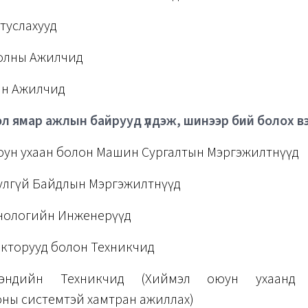
туслахууд
оолны Ажилчид
хуйн Ажилчид
эл ямар ажлын байрууд үлдэж, шинээр бий болох в
юун ухаан болон Машин Сургалтын Мэргэжилтнүүд
улгүй Байдлын Мэргэжилтнүүд
хнологийн Инженерүүд
екторууд болон Техникчид
эндийн Техникчид (Хиймэл оюун ухаанд 
ны системтэй хамтран ажиллах)