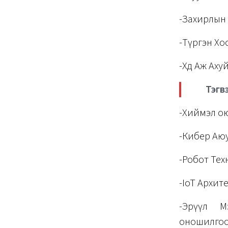
-Захирлын 
-Түргэн Х
-Хөдөө Аж А
Тэгв
-Хиймэл о
-Кибер Аю
-Робот Те
-IoT Архит
-Эрүүл М
оношилгоо