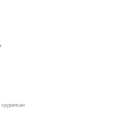
э
:
суурилсан