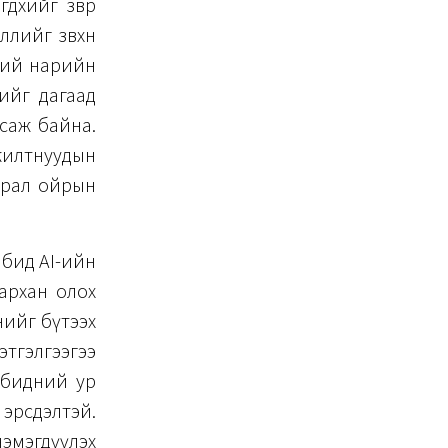
хийг зөвөөр
лийг зөвхөн
эний нарийн
нийг дагаад
саж байна.
жилтнуудын
ьдрал ойрын
д бид AI-ийн
архан олох
нийг бүтээх
гэлгээгээ
ь бидний ур
х эрсдэлтэй.
нэмэгдүүлэх