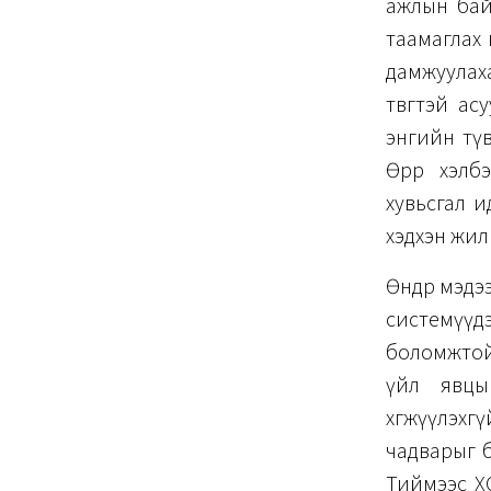
ажлын байр
таамаглах 
дамжуулаха
төвөгтэй а
энгийн тү
Өөрөөр хэ
хувьсгал и
хэдхэн жили
Өнөөдөр мэд
системүүд
боломжтой.
үйл явцыг
хөгжүүлэхг
чадварыг бу
Тиймээс ХО