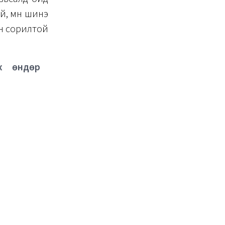
эй, мөн шинэ
он сорилтой
ох өндөр