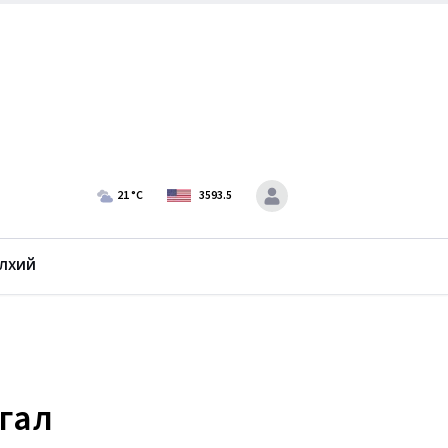
21
°C
3593.5
лхий
гал