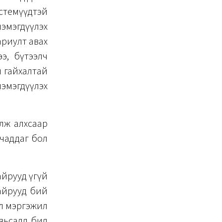
стемүүдтэй
эмэгдүүлэх
ариулт авах
э, бүтээлч
н гайхалтай
эмэгдүүлэх
үлж алхсаар
 чаддаг бол
байрууд үгүй
айрууд бий
ил мэргэжил
увьсалд бид