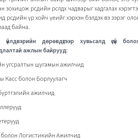
н зохицож өөрсдийн өрсөлдөх чадварыг хадгалах хэрэгт
ид өөрсдийн үр хойч үеийг хэрхэн бэлдэх вэ зэрэг ол
раад байна.
 үйлдвэрийн дөрөвдүгээр хувьсалд үгүй бол
длалтай ажлын байрууд:
йн угсралтын шугамын ажилчид
ы Касс болон Борлуулагч
 бүртгэлийн ажилчид
еллерүүд
етерууд
н болон Логистикийн Ажилчид