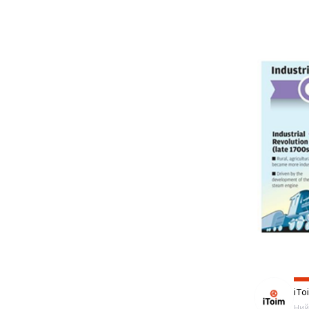
iTo
Ний