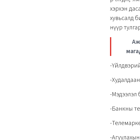
хэрхэн даса
хувьсалд б
нүүр тулга
Аж
мага
-Үйлдвэри
-Худалдаан
-Мэдээлэл
-Банкны т
-Телемарк
-Агуулахы