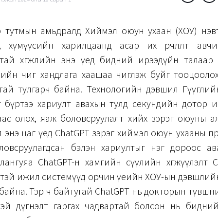
өр тутмын амьдралд Хиймэл оюун ухаан (ХОУ) нэвт
, хүмүүсийн харилцаанд асар их өөрчлөлт авч
тай хөгжлийн энэ үед бидний ирээдүйн талаар 
жлийн чиг хандлага хаашаа чиглэж буйг тооцооло
тай тулгарч байна. Технологийн дэвшил Гүүглий
т бүртээ хариулт авахын тулд секундийн дотор и
аас олох, яаж боловсруулалт хийх зэрэг оюуны а
 энэ цаг үед ChatGPT зэрэг хиймэл оюун ухааны 
р боловсруулагдсан бэлэн хариултыг нэг дороос а
Ялангуяа ChatGPT-н хамгийн сүүлийн хөгжүүлэлт C
нтэй ижил системүүд орчин үеийн ХОУ-ын дэвшлий
олж байна. Тэр ч байтугай ChatGPT нь докторын түвшн
эй дүгнэлт гаргах чадвартай болсон нь бидни