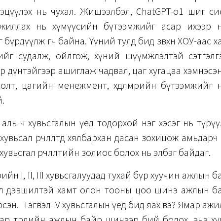
гэцүүлэх нь чухал. Жишээлбэл, ChatGPT-o1 шиг си
жиллах нь хүмүүсийн бүтээмжийг асар ихээр н
бүрдүүлж өгч байна. Үүний тулд бид зөвхөн ХОУ-аас х
ийг судалж, ойлгож, хүний шүүмжлэлтэй сэтгэлгэ
р дүнтэйгээр ашиглаж чадвал, цаг хугацаа хэмнэсэ
олт, цагийн менежмент, хөдөлмөрийн бүтээмжийг н
.
ль ч хувьсгалын үед тодорхой нэг хэсэг нь түрү
 хувьсал өөрчлөлтөд хялбархан дасан зохицож амьдарч
 нь хувьсгал өөрчлөлтийн золиос болох нь элбэг байдаг.
йн I, II, III хувьсгалуудад тухай бүр хуучин ажлын 
ил дэвшилтэй хамт олон тооны цоо шинэ ажлын б
сэн. Тэгвэл IV хувьсгалын үед бид яах вэ? Ямар аж
, ямар төрлийн ажлын байр шинээр бий болох, энэ х