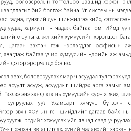
ууд, боловсролын тогтолцоо цаашид хэрхэн өөрчлөгдө
шаардлагыг бий болгож байна. Уг систем нь мэдээл
ас гадна, гүнзгий дүн шинжилгээ хийх, сэтгэлгэ
суудлуудад хариулт өгч чадаж байгаа юм. Иймд үү
вшний оюуны ажил хийх хүмүүсийн хэрэгцээг бага
лбэл, цагаан захтан гэж нэрлэгддэг оффисын а
д явагдаж байгаа учир хүмүүсийн өнөөдрийн аж ам
йн дотор эрс өөрчлөгдөх болно.
ээлэл авах, боловсруулах ямар ч асуудал тулгарах үе
ээс асуулт асууж, асуудлыг шийдэх арга замыг ам
 Гэхдээ энэ хандлага нь хүмүүсийн сурч хөгжих, ши
 сулруулах уу? Ухамсарт хүмүүс бүтээлч сэт
үйгээр зөвхөн ХОУ-ын өгсөн шийдлийг дагаад байх н
уруулж, өөрсдийгөө хөгжүүлэх үйл явцад саад учруула
У-ыг хэрхэн зөв ашиглах, хүний чадавхийг хэрхэн 