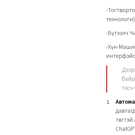
-Тогтвор
технологи)
-Бүтээлч Ч
-Хүн-Маш
интерфэйс
Дээр
байр
тэсч
Автома
давтаг
төвөгтэ
ChatGP