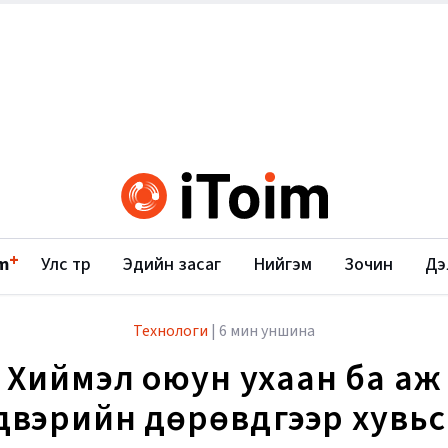
+
m
Улс төр
Эдийн засаг
Нийгэм
Зочин
Дэ
Технологи
|
6 мин уншина
Хиймэл оюун ухаан ба аж
лдвэрийн дөрөвдүгээр хувьс