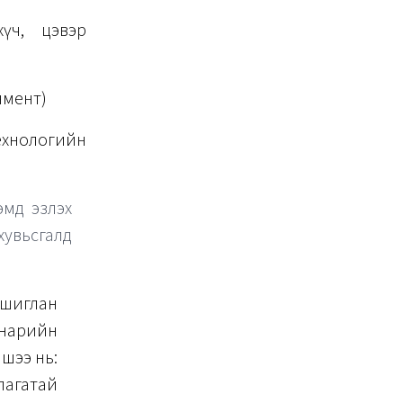
үч, цэвэр
нмент)
хнологийн
эмд эзлэх
хувьсгалд
 ашиглан
 нарийн
шээ нь:
лагатай