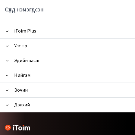
Сүүлд нэмэгдсэн
iToim Plus
Улс төр
Эдийн засаг
Нийгэм
Зочин
Дэлхий