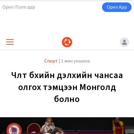
Open iToim app
Open App
Спорт
|
1 мин уншина
Чөлөөт бөхийн дэлхийн чансаа
олгох тэмцээн Монголд
болно