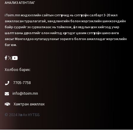
АНАЛИЗ АГЕНТЛАГ
iToim.mn мэдээллийн сайтын сэтгүүлчид нь сэтгүүлзүйн салбарт 3-20 жил
ажилласан туршлагатай, хөндлөнгийн болон мэргэжлийн шинжээчдийн
байр суурийг эх сурвалжаас нь тоймлож, үйл явдлын үнэн хийгээд учир
шалтгааны дүгнэлтийг олон нийтэд хүргэдэг цахим сэтгүүлзүйн шинэ өнгө
аясыг Монголдоо нутагшуулахыг зорилго болгон ажилладаг мэргэжлийн
баг юм.
Холбоо барих:
7705-7758
info@itoim.mn
Хамтран ажиллах
© 2024 Хөх Ах НҮТББ