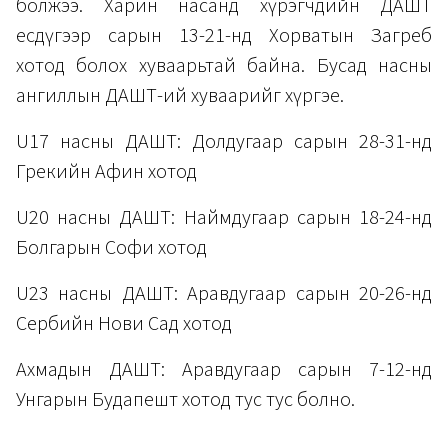
болжээ. Харин насанд хүрэгчдийн ДАШТ
есдүгээр сарын 13-21-нд Хорватын Загреб
хотод болох хуваарьтай байна. Бусад насны
ангиллын ДАШТ-ий хуваарийг хүргэе.
U17 насны ДАШТ: Долдугаар сарын 28-31-нд
Грекийн Афин хотод
U20 насны ДАШТ: Наймдугаар сарын 18-24-нд
Болгарын Софи хотод
U23 насны ДАШТ: Аравдугаар сарын 20-26-нд
Сербийн Нови Сад хотод
Ахмадын ДАШТ: Аравдугаар сарын 7-12-нд
Унгарын Будапешт хотод тус тус болно.