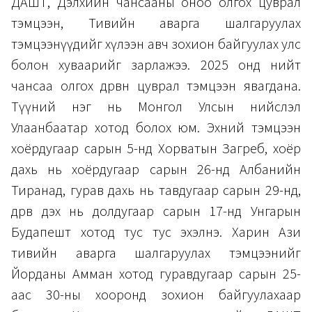
ДАШТ, Дэлхийн чансааны оноо олгох цуврал
тэмцээн, Тивийн аварга шалгаруулах
тэмцээнүүдийг хүлээн авч зохион байгуулах улс
болон хуваарийг зарлажээ. 2025 онд нийт
чансаа олгох дөрвөн цуврал тэмцээн явагдана.
Түүний нэг нь Монгол Улсын нийслэл
Улаанбаатар хотод болох юм. Эхний тэмцээн
хоёрдугаар сарын 5-нд Хорватын Загреб, хоёр
дахь нь хоёрдугаар сарын 26-нд Албанийн
Тиранад, гурав дахь нь тавдугаар сарын 29-нд,
дөрөв дэх нь долдугаар сарын 17-нд Унгарын
Будапешт хотод тус тус эхэлнэ. Харин Ази
тивийн аварга шалгаруулах тэмцээнийг
Йорданы Амман хотод гуравдугаар сарын 25-
аас 30-ны хооронд зохион байгуулахаар