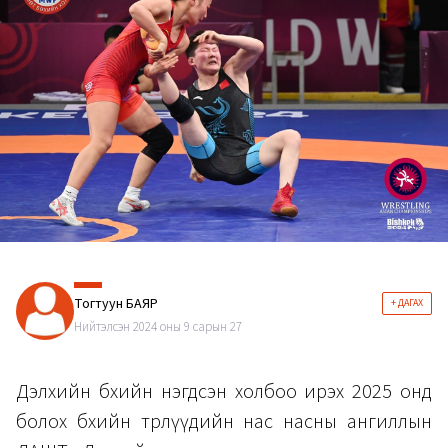
Тогтуун БАЯР
+ ДАГАХ
Нийтэлсэн 2024 оны 9 сарын 27
Дэлхийн бөхийн нэгдсэн холбоо ирэх 2025 онд
болох бөхийн төрлүүдийн нас насны ангиллын