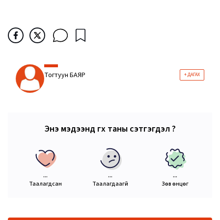
Тогтуун БАЯР
+ ДАГАХ
Энэ мэдээнд өгөх таны сэтгэгдэл ?
...
...
...
Таалагдсан
Таалагдаагүй
Зөв өнцөг