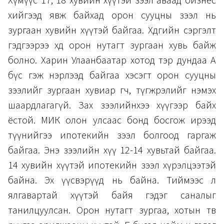
Хүмүүс 17, 18 хувийн хүүтэй зээл аваад бизнес
хийгээд явж байхад орон сууцны зээл нь
зургаан хувийн хүүтэй байгаа. Хөдөөгийн сэргэлт
гэдгээрээ хөдөө орон нутагт зургаан хувь байж
болно. Харин Улаанбаатар хотод тэр дундаа А
бүс гэж нэрлээд байгаа хэсэгт орон сууцны
зээлийг зургаан хувиар өгч, түгжрэлийг нэмэх
шаардлагагүй. Зах зээлийнхээ хүүгээр байх
ёстой. МИК олон улсаас бонд босгож ирээд
түүнийгээ ипотекийн зээл болгоод гаргаж
байгаа. Энэ зээлийн хүү 12-14 хувьтай байгаа.
14 хувийн хүүтэй ипотекийн зээл хүрэлцээтэй
байна. Эх үүсвэрүүд нь байна. Тиймээс л
ялгавартай хүүтэй байя гэдэг саналыг
танилцуулсан. Орон нутагт зургаа, хотын төв