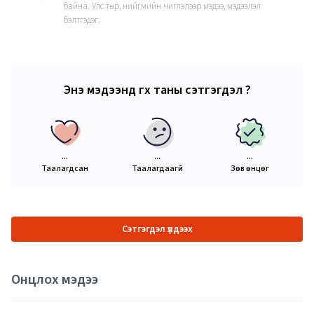
байна. Улс төр, нийгмийн чиглэлээр мэдээ, мэдээлэл
бэлтгэдэг.
Энэ мэдээнд өгөх таны сэтгэгдэл ?
...
...
...
Таалагдсан
Таалагдаагүй
Зөв өнцөг
Сэтгэгдэл үлдээх
Онцлох мэдээ