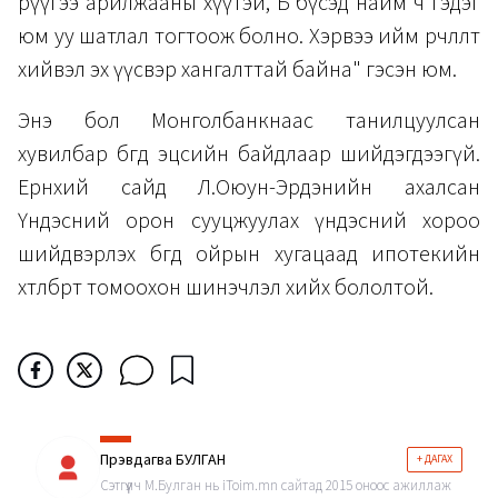
рүүгээ арилжааны хүүтэй, Б бүсэд найм ч гэдэг
юм уу шатлал тогтоож болно. Хэрвээ ийм өөрчлөлт
хийвэл эх үүсвэр хангалттай байна" гэсэн юм.
Энэ бол Монголбанкнаас танилцуулсан
хувилбар бөгөөд эцсийн байдлаар шийдэгдээгүй.
Ерөнхий сайд Л.Оюун-Эрдэнийн ахалсан
Үндэсний орон сууцжуулах үндэсний хороо
шийдвэрлэх бөгөөд ойрын хугацаад ипотекийн
хөтөлбөрт томоохон шинэчлэл хийх бололтой.
Пүрэвдагва БУЛГАН
+ ДАГАХ
Сэтгүүлч М.Булган нь iToim.mn сайтад 2015 оноос ажиллаж