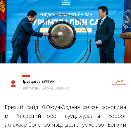
Пүрэвдагва БУЛГАН
+ ДАГАХ
Нийтэлсэн 2024 оны 9 сарын 27
Ерөнхий сайд Л.Оюун-Эрдэнэ хэдхэн хоногийн
өмнө Үндэсний орон сууцжуулалтын хороог
ахлахаар болсноо мэдэгдсэн. Тус хороог Ерөнхий