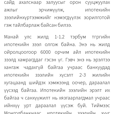
сайд ахалснаар залуусыг орон сууцжуулах
ажлыг эрчимүүлж, ипотекийн
зээлийнхүртээмжийг нэмэгдүүлэх зорилготой
гэж тайлбарлаж байсан билээ.
Манай улс жилд 1-1.2 тэрбум төгрөгийн
ипотекийн зээл олгож байна. Энэ нь жилд
ойролцоогоор 6000 орчим айл ипотекийн
зээлд хамрагддаг гэсэн үг. Гэвч энэ нь эрэлтээ
хангаж чадахгүй байгаа учраас банкуудад
ипотекийн зээлийн хүсэлт 2-3 жилийн
хугацаанд шийдэх хэмжээнд оочер, дараалал
үүсээд байгаа. Ипотекийн зээлийн эрэлт их
байгаа ч санхүүжилт нь хязгаарлагдмал учраас
ийнхүү урт дараалал үүсэж буй. Тиймээс
Монголбанкнаас ипотекийн зээлийн хүүг