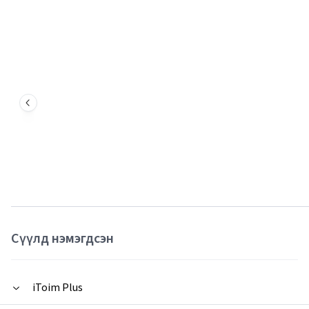
Сүүлд нэмэгдсэн
iToim Plus