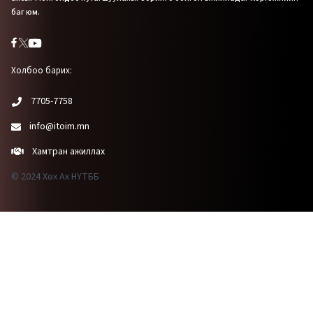
баг юм.
Холбоо барих:
7705-7758
info@itoim.mn
Хамтран ажиллах
© 2024 Хөх Ах НҮТББ