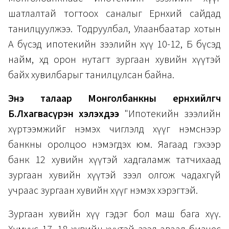
шатлалтай тогтоох саналыг Ерөнхий сайдад
танилцуулжээ. Тодруулбал, Улаанбаатар хотын
А бүсэд ипотекийн зээлийн хүү 10-12, Б бүсэд
найм, хөдөө орон нутагт зургаан хувийн хүүтэй
байх хувилбарыг танилцулсан байна.
Энэ талаар Монголбанкны ерөнхийлөгч
Б.Лхагвасүрэн хэлэхдээ
"Ипотекийн зээлийн
хүртээмжийг нэмэх чиглэлд хүүг нэмснээр
банкны оролцоо нэмэгдэх юм. Яагаад гэхээр
банк 12 хувийн хүүтэй хадгаламж татчихаад
зургаан хувийн хүүтэй зээл олгож чадахгүй
учраас зургаан хувийн хүүг нэмэх хэрэгтэй.
Зургаан хувийн хүү гэдэг бол маш бага хүү.