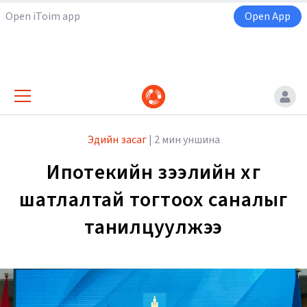
Open iToim app
Open App
Эдийн засаг
|
2 мин уншина
Ипотекийн зээлийн хүүг
шатлалтай тогтоох саналыг
танилцуулжээ