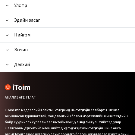
Улс төр
Эдийн засаг
Нийгэм
Зочин
Дэлхий
АНАЛИЗ АГЕНТЛАГ
iToim.mn мэдээллийн сайтын сэтгүүлчид нь сэтгүүлзүйн салбарт 3-20 жил
ажилласан туршлагатай, хөндлөнгийн болон мэргэжлийн шинжээчдийн
байр суурийг эх сурвалжаас нь тоймлож, үйл явдлын үнэн хийгээд учир
шалтгааны дүгнэлтийг олон нийтэд хүргэдэг цахим сэтгүүлзүйн шинэ өнгө
аясыг Монголдоо нутагшуулахыг зорилго болгон ажилладаг мэргэжлийн