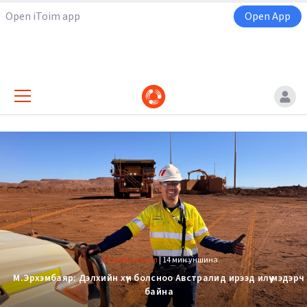
Open iToim app
Open App
Дэлхийн монгол
|
14 мин уншина
М.Эрхэмбаяр: Дэлхийн хүн болсноо Австралид ирээд илүү мэдэрч
байна