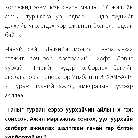
коллежид эзэмшсэн суурь мэдлэг, 18 жилийн
ажлын туршлага, ур чадвар нь өнөөдөр түүнийг
дэлхийд үнэлэгдэх мэргэжилтэн болгож чадсан
байна.
Манай сайт Дэлхийн монгол цувралынхаа
ээлжит зочноор Австралийн Хофэ Довнс
уурхайн Төмрийн хүдэр олборлох багийн
экскаваторын оператор Мөнхбатын ЭРХЭМБАЯР-
ыг урьж, түүний ажил, амьдралын түүхээр
аяллаа.
-Таныг гурван үеэрээ уурхайчин айлын хүү гэж
сонссон. Ажил мэргэжлээ сонгох, уул уурхайн
салбарт ажиллах шалтгаан танай гэр бүлтэй
холбоотой юу?