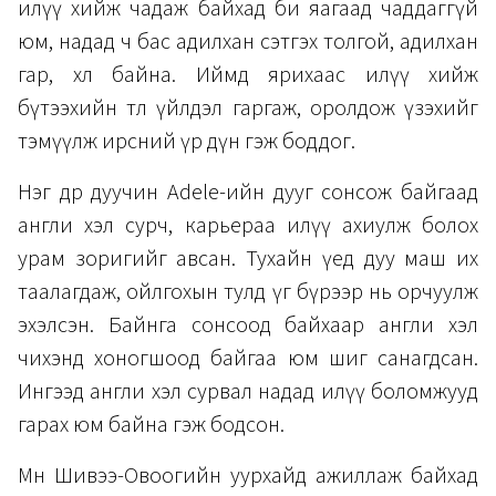
илүү хийж чадаж байхад би яагаад чаддаггүй
юм, надад ч бас адилхан сэтгэх толгой, адилхан
гар, хөл байна. Иймд ярихаас илүү хийж
бүтээхийн төлөө үйлдэл гаргаж, оролдож үзэхийг
тэмүүлж ирсний үр дүн гэж боддог.
Нэг өдөр дуучин Adele-ийн дууг сонсож байгаад
англи хэл сурч, карьераа илүү ахиулж болох
урам зоригийг авсан. Тухайн үед дуу маш их
таалагдаж, ойлгохын тулд үг бүрээр нь орчуулж
эхэлсэн. Байнга сонсоод байхаар англи хэл
чихэнд хоногшоод байгаа юм шиг санагдсан.
Ингээд англи хэл сурвал надад илүү боломжууд
гарах юм байна гэж бодсон.
Мөн Шивээ-Овоогийн уурхайд ажиллаж байхад