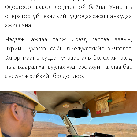
Одоогоор нэлээд догдлолтой байна. Учир нь
операторгүй техникийг удирдах хэсэгт анх удаа
ажиллана.
Мэдээж, ажлаа тарж ирээд гэртээ аавын,
нөхрийн үүргээ сайн биелүүлэхийг хичээдэг.
Эхнэр маань сурдаг учраас аль болох хичээлд
нь анхаарал хандуулах үүднээс ахуйн ажлаа бас
амжуулж хийхийг боддог доо.