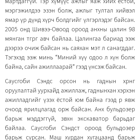
мартдаггүй. Тэр хүмүүс ажлыг яаж хийх ёстой,
мэргэжилдээ эзэн болж, ажлыг тултал хийвэл
ямар үр дүнд хүрч болдгийг үлгэрлэдэг байсан.
2005 онд Шивээ-Овоод ороод анхны цалин 98
мянган төгрөг авч байлаа. Цалингаа бариад ээж
дээрээ очиж байсан нь саяхан мэт л санагддаг.
Тэгэхэд ээж минь “Миний хүү одоо л хүн болж
байна, сайн ажиллаарай” гээд үнсэж байсан.
Саусгоби Сэндс орсон нь гаднын хөрөнгө
оруулалтай уурхайд ажиллаж, гаднынхан хэрхэн
ажилладгийг үзэх ёстой юм байна гээд өөрөө явж
очоод ярилцлагад орж байсан. Анх бульдозер
барьж мэддэггүй, зөвхөн экскаватор барьдаг
байлаа. Саусгоби Сэндст ороод бульдозер
барьж сурсан. Маш хурдан хугацаанд барьж