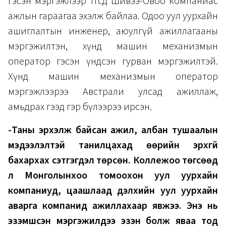
гэсэн мэргэжлээр төгсөөд Шивээ-Овоо компаниас
ажлын гараагаа эхэлж байлаа. Одоо уул уурхайн
ашиглалтын инженер, аюулгүй ажиллагааны
мэргэжилтэн, хүнд машин механизмын
оператор гэсэн үндсэн гурван мэргэжилтэй.
Хүнд машин механизмын оператор
мэргэжлээрээ Австрали улсад ажиллаж,
амьдрах гээд гэр бүлээрээ ирсэн.
-Таны эрхэлж байсан ажил, албан тушаалын
мэдээлэлтэй танилцахад өөрийн эрхгүй
бахархах сэтгэгдэл төрсөн. Коллежоо төгсөөд
л Монголынхоо томоохон уул уурхайн
компаниуд, цаашлаад дэлхийн уул уурхайн
аварга компанид ажиллахаар явжээ. Энэ нь
эзэмшсэн мэргэжилдээ эзэн болж яваа тод