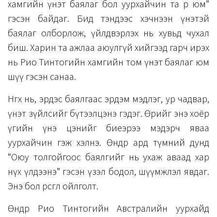
хамгийн үнэт баялаг бол уурхайчин та өөрөө юм”
гэсэн байдаг. Бид тэндээс хэчнээн үнэтэй
баялаг олборлож, үйлдвэрлэх нь хувьд чухал
биш. Харин та ажлаа аюулгүй хийгээд гарч ирэх
нь Рио Тинтогийн хамгийн том үнэт баялаг юм
шүү гэсэн санаа.
Нөгөөх нь, эрдэс баялгаас эрдэм мэдлэг, ур чадвар,
үнэт зүйлсийг бүтээлцэнэ гэдэг. Өөрийгөө энэ хоёр
үгийн үнэ цэнийг биеэрээ мэдэрч яваа
уурхайчин гэж хэлнэ. Өнөөдөр ард түмний дунд
“Оюу толгойгоос баялгийг нь ухаж аваад хар
нүх үлдээнэ” гэсэн үзэл бодол, шүүмжлэл явдаг.
Энэ бол өрөөсгөл ойлголт.
Өнөөдөр Рио Тинтогийн Австралийн уурхайд