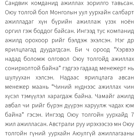
Сандвик комданид ажиллах зорилго тавьсан.
Оюу толгой бол Монголын уул уурхайн салбарт
ажилладаг хүн бүрийн ажиллаж үзэх ноён
оргил гэж боддог байсан. Ингээд тус компанид
ажилд орохоор өөрийгөө бэлдэж эхэлсэн. Нэг өдөр
ярилцлагад дуудагдсан. Би ч ороод “Хэрвээ
надад боломж олговол Оюу толгойд ажиллах
сонирхолтой байна” гэдгээ гадаад менежерт нь
шулуухан хэлсэн. Надаас ярилцлага авсан
менежер маань “Чиний нүднээс ажиллах чин
хүсэл тэмүүлэл харагдаж байна. Чамайг ажилд
авбал чи өөрийгөө бүрэн дүүрэн харуулж чадах юм
байна” гэсэн. Ингээд Оюу толгойн уурхайд 7
жил ажилласан. Австрали руу ирэхээсээ өмнө Оюу
толгойн гүний уурхайн Аюулгүй ажиллагааны