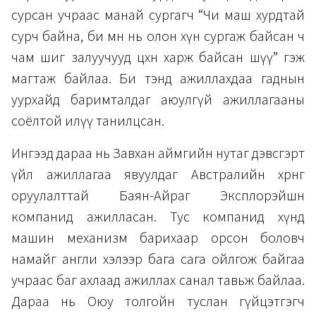
сурсан учраас манай сургагч “Чи маш хурдтай
сурч байна, би өмнө нь олон хүн сургаж байсан ч
чам шиг залуучууд цөөхөн харж байсан шүү” гэж
магтаж байлаа. Би тэнд ажиллахдаа гаднын
уурхайд баримталдаг аюулгүй ажиллагааны
соёлтой илүү танилцсан.
Ингээд дараа нь Завхан аймгийн нутаг дэвсгэрт
үйл ажиллагаа явуулдаг Австралийн хөрөнгө
оруулалттай Баян-Айраг Эксплорэйшн
компанид ажилласан. Тус компанид хүнд
машин механизм барихаар орсон боловч
намайг англи хэлээр бага сага ойлгож байгаа
учраас баг ахлаад ажиллах санал тавьж байлаа.
Дараа нь Оюу толгойн туслан гүйцэтгэгч