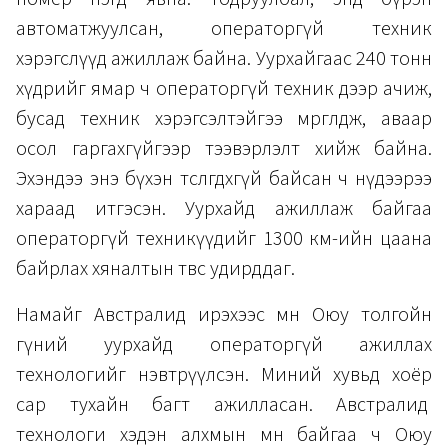
автоматжуулсан, операторгүй техник
хэрэгслүүд ажиллаж байна. Уурхайгаас 240 тонн
хүдрийг ямар ч операторгүй техник дээр ачиж,
бусад техник хэрэгсэлтэйгээ мөргөлдөж, аваар
осол гаргахгүйгээр тээвэрлэлт хийж байна.
Эхэндээ энэ бүхэн төсөөлөгдөхгүй байсан ч нүдээрээ
хараад итгэсэн. Уурхайд ажиллаж байгаа
операторгүй техникүүдийг 1300 км-ийн цаана
байрлах хяналтын төвөөс удирддаг.
Намайг Австралид ирэхээс өмнө Оюу толгойн
гүний уурхайд операторгүй ажиллах
технологийг нэвтрүүлсэн. Миний хувьд хоёр
сар тухайн багт ажилласан. Австралид
технологи хэдэн алхмын өмнө байгаа ч Оюу