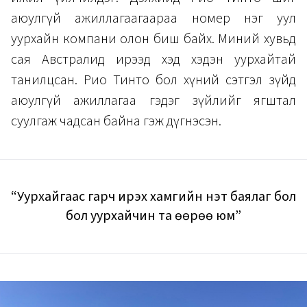
аюулгүй ажиллагаагаараа номер нэг уул
уурхайн компани олон биш байх. Миний хувьд
сая Австралид ирээд хэд хэдэн уурхайтай
танилцсан. Рио Тинто бол хүний сэтгэл зүйд
аюулгүй ажиллагаа гэдэг зүйлийг ягштал
суулгаж чадсан байна гэж дүгнэсэн.
“Уурхайгаас гарч ирэх хамгийн үнэт баялаг бол
бол уурхайчин та өөрөө юм”