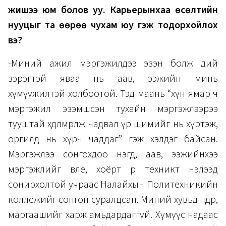
жишээ юм болов уу. Карьерынхаа өсөлтийн
нууцыг та өөрөө чухам юу гэж тодорхойлох
вэ?
-Миний ажил мэргэжилдээ эзэн болж өдий
зэрэгтэй яваа нь аав, ээжийн минь
хүмүүжилтэй холбоотой. Тэд маань “хүн ямар ч
мэргэжил эзэмшсэн тухайн мэргэжлээрээ
тууштай хөдөлмөрлөж чадвал үр шимийг нь хүртэж,
оргилд нь хүрч чаддаг” гэж хэлдэг байсан.
Мэргэжлээ сонгохдоо нэгд, аав, ээжийнхээ
мэргэжлийг өвлөе, хоёрт өөрөө техникт нэлээд
сонирхолтой учраас Налайхын Политехникийн
коллежийг сонгон суралцсан. Миний хувьд өнөөдөр,
маргаашийг харж амьдардаггүй. Хүмүүс надаас