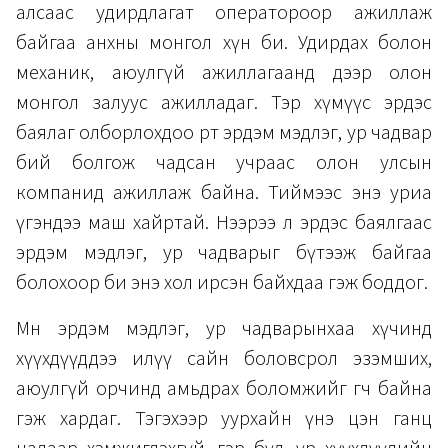
алсаас удирдлагат оператороор ажиллаж
байгаа анхны монгол хүн би. Удирдах болон
механик, аюулгүй ажиллагаанд дээр олон
монгол залуус ажилладаг. Тэр хүмүүс эрдэс
баялаг олборлохдоо өөртөө эрдэм мэдлэг, ур чадвар
бий болгож чадсан учраас олон улсын
компанид ажиллаж байна. Тиймээс энэ уриа
үгэндээ маш хайртай. Нээрээ л эрдэс баялгаас
эрдэм мэдлэг, ур чадварыг бүтээж байгаа
болохоор би энэ хол ирсэн байхдаа гэж боддог.
Мөн эрдэм мэдлэг, ур чадварынхаа хүчинд
хүүхдүүддээ илүү сайн боловсрол эзэмших,
аюулгүй орчинд амьдрах боломжийг өгч байна
гэж хардаг. Тэгэхээр уурхайн үнэ цэн ганц