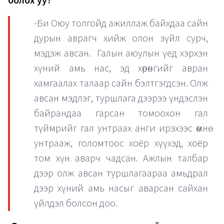
болох уу?
-Би Оюу толгойд ажиллаж байхдаа сайн
дурын аврагч хийж олон зүйл сурч,
мэдэж авсан. Галын аюулын үед хэрхэн
хүний амь нас, эд хөрөнгийг авран
хамгаалах талаар сайн бэлтгэгдсэн. Олж
авсан мэдлэг, туршлага дээрээ үндэслэн
байрандаа гарсан томоохон гал
түймрийг гал унтраах анги ирэхээс өмнө
унтрааж, голомтоос хоёр хүүхэд, хоёр
том хүн аварч чадсан. Ажлын талбар
дээр олж авсан туршлагаараа амьдрал
дээр хүний амь насыг аварсан сайхан
үйлдэл болсон доо.