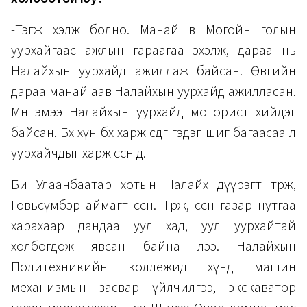
-Тэгж хэлж болно. Манай өвөө Могойн голын
уурхайгаас ажлын гараагаа эхэлж, дараа нь
Налайхын уурхайд ажиллаж байсан. Өвөөгийн
дараа манай аав Налайхын уурхайд ажилласан.
Мөн эмээ Налайхын уурхайд моторист хийдэг
байсан. Бөх хүн бөхөө харж өсдөг гэдэг шиг багаасаа л
уурхайчдыг харж өссөн дөө.
Би Улаанбаатар хотын Налайх дүүрэгт төрж,
Говьсүмбэр аймагт өссөн. Төрж, өссөн газар нутгаа
харахаар дандаа уул хад, уул уурхайтай
холбогдож явсан байна лээ. Налайхын
Политехникийн коллежид хүнд машин
механизмын засвар үйлчилгээ, экскаватор