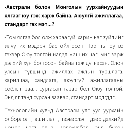
-Австрали болон Монголын уурхайнуудын
ялгааг юу гэж харж байна. Аюулгүй ажиллагаа,
стандарт гэх мэт...?
-Том ялгаа бол олж хараагүй, харин нэг зүйлийг
илүү их мэдэрч бас ойлгосон. Тэр нь юу вэ
гэхээр Оюу толгой надад маш их цаг, мөнгө зарж
дэлхий хүн болгосон байна гэж дүгнэсэн. Олон
улсын түвшинд ажиллах ажлын туршлага,
харилцаа, хандлага, аюулгүй ажиллагааны
соёлыг зааж сургасан газар бол Оюу толгой.
Энд яг тэнд сурсан заавар, стандарт мөрдөгддөг.
Технологийн хувьд Австрали улс уул уурхайн
олборлолт, ашиглалт, тээвэрлэлт дээр дэлхийд
номер нэгд явна. Тодруулбал, энд бүрэн