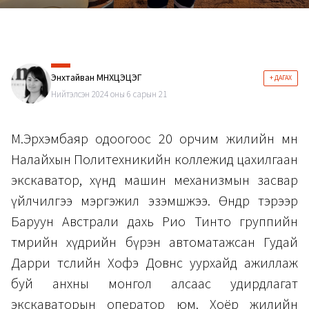
Энхтайван МӨНХЦЭЦЭГ
+ ДАГАХ
Нийтэлсэн 2024 оны 6 сарын 21
М.Эрхэмбаяр одоогоос 20 орчим жилийн өмнө
Налайхын Политехникийн коллежид цахилгаан
экскаватор, хүнд машин механизмын засвар
үйлчилгээ мэргэжил эзэмшжээ. Өнөөдөр тэрээр
Баруун Австрали дахь Рио Тинто группийн
төмрийн хүдрийн бүрэн автоматажсан Гудай
Дарри төслийн Хофэ Довнс уурхайд ажиллаж
буй анхны монгол алсаас удирдлагат
экскаваторын оператор юм. Хоёр жилийн