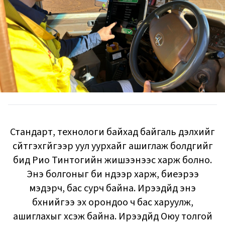
Стандарт, технологи байхад байгаль дэлхийг
сүйтгэхгүйгээр уул уурхайг ашиглаж болдгийг
бид Рио Тинтогийн жишээнээс харж болно.
Энэ болгоныг би нүдээр харж, биеэрээ
мэдэрч, бас сурч байна. Ирээдүйд энэ
бүхнийгээ эх орондоо ч бас харуулж,
ашиглахыг хүсэж байна. Ирээдүйд Оюу толгой