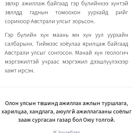
зөвлөхөөр ажиллаж байгаад гэр бүлийнхээ хүнтэй
зөвлөлдөөд гаднын томоохон уурхайд өөрийгөө
сорихоор Австрали улсыг зорьсон.
Гэр бүлийн хүн маань мөн хүн уул уурхайн
салбарынх. Тиймээс хоёулаа ярилцаж байгаад
Австрали улсыг сонгосон. Манай хүн геологич
мэргэжилтэй учраас мэргэжил дээшлүүлэхээр
хамт ирсэн.
Олон улсын түвшинд ажиллах ажлын туршлага,
харилцаа, хандлага, аюулгүй ажиллагааны соёлыг
зааж сургасан газар бол Оюу толгой.
М.Эрхэмбаяр