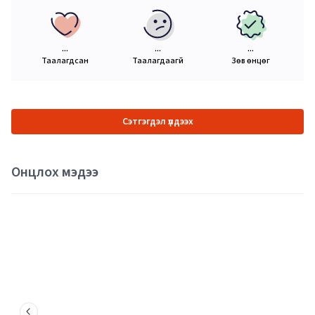
...
...
...
Таалагдсан
Таалагдаагүй
Зөв өнцөг
Сэтгэгдэл үлдээх
Онцлох мэдээ