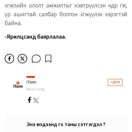
хөгжлийн ололт амжилтыг нэвтрүүлсэн өндөр өгөөж,
үр ашигтай салбар болгон хөгжүүлэх хэрэгтэй
байна.
-Ярилцсанд баярлалаа.
iToim
+ ДАГАХ
Үнэний талд
Энэ мэдээнд өгөх таны сэтгэгдэл ?