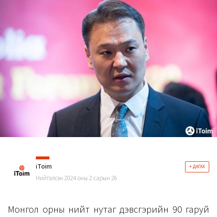
iToim
+ ДАГАХ
Нийтэлсэн 2024 оны 2 сарын 26
Монгол орны нийт нутаг дэвсгэрийн 90 гаруй