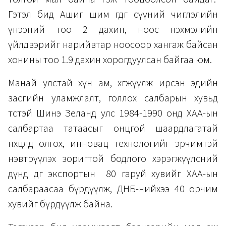
Гэтэл бид Ашиг шим өгдөг сүүний чиглэлийн
үнээний тоо 2 дахин, ноос нэхмэлийн
үйлдвэрийг нарийвтар ноосоор хангаж байсан
хонины тоо 1.9 дахин хорогдуулсан байгаа юм.
Манай улстай хүн ам, хөгжүүлж ирсэн эдийн
засгийн уламжлалт, голлох салбарын хувьд
төстэй Шинэ Зеланд улс 1984-1990 онд ХАА-ын
салбартаа татаасыг онцгой шаардлагатай
нөхцөлд олгох, инновац технологийг эрчимтэй
нэвтрүүлэх зоригтой бодлого хэрэгжүүлсний
дүнд өдгөө экспортын 80 гаруй хувийг ХАА-ын
салбараасаа бүрдүүлж, ДНБ-нийхээ 40 орчим
хувийг бүрдүүлж байна.