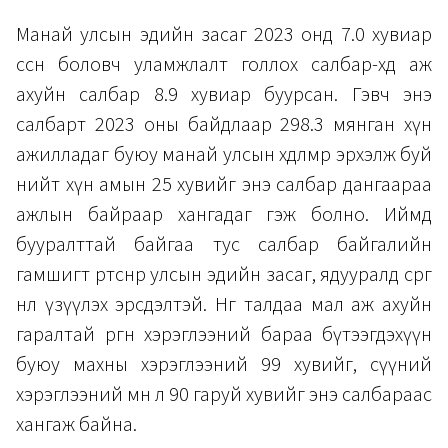
Манай улсын эдийн засаг 2023 онд 7.0 хувиар
өссөн боловч уламжлалт голлох салбар-хөдөө аж
ахуйн салбар 8.9 хувиар буурсан. Гэвч энэ
салбарт 2023 оны байдлаар 298.3 мянган хүн
ажилладаг буюу манай улсын хөдөлмөр эрхэлж буй
нийт хүн амын 25 хувийг энэ салбар дангаараа
ажлын байраар хангадаг гэж болно. Иймд
бууралттай байгаа тус салбар байгалийн
гамшигт өртсөнөөр улсын эдийн засаг, ядууралд сөрөг
нөлөө үзүүлэх эрсдэлтэй. Нөгөө талдаа мал аж ахуйн
гаралтай өргөн хэрэглээний бараа бүтээгдэхүүн
буюу махны хэрэглээний 99 хувийг, сүүний
хэрэглээний мөн л 90 гаруй хувийг энэ салбараас
хангаж байна.