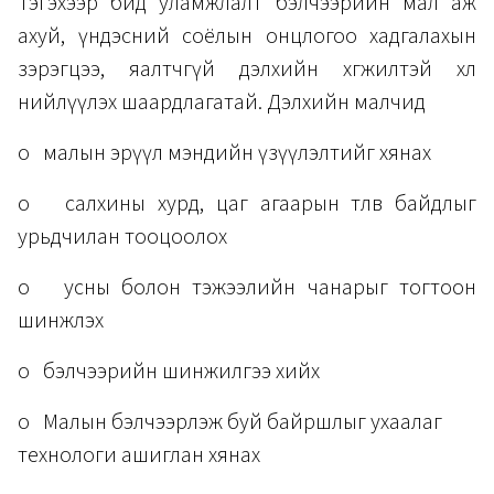
Тэгэхээр бид уламжлалт бэлчээрийн мал аж
ахуй, үндэсний соёлын онцлогоо хадгалахын
зэрэгцээ, яалтчгүй дэлхийн хөгжилтэй хөл
нийлүүлэх шаардлагатай. Дэлхийн малчид
o малын эрүүл мэндийн үзүүлэлтийг хянах
o салхины хурд, цаг агаарын төлөв байдлыг
урьдчилан тооцоолох
o усны болон тэжээлийн чанарыг тогтоон
шинжлэх
o бэлчээрийн шинжилгээ хийх
o Малын бэлчээрлэж буй байршлыг ухаалаг
технологи ашиглан хянах