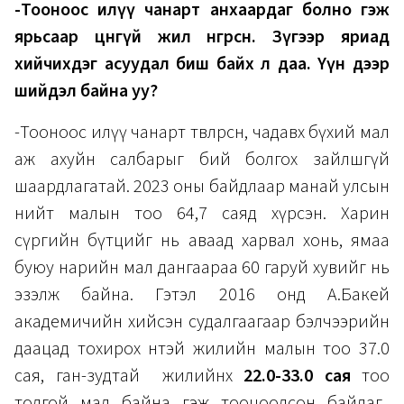
-Тооноос илүү чанарт анхаардаг болно гэж
ярьсаар цөөнгүй жил өнгөрсөн. Зүгээр яриад
хийчихдэг асуудал биш байх л даа. Үүн дээр
шийдэл байна уу?
-Тооноос илүү чанарт төвлөрсөн, чадавх бүхий мал
аж ахуйн салбарыг бий болгох зайлшгүй
шаардлагатай. 2023 оны байдлаар манай улсын
нийт малын тоо 64,7 саяд хүрсэн. Харин
сүргийн бүтцийг нь аваад харвал хонь, ямаа
буюу нарийн мал дангаараа 60 гаруй хувийг нь
эзэлж байна. Гэтэл 2016 онд А.Бакей
академичийн хийсэн судалгаагаар бэлчээрийн
даацад тохирох өнтэй жилийн малын тоо 37.0
сая, ган-зудтай жилийнх
22.0-33.0 сая
тоо
толгой мал байна гэж тооцоолсон байдаг.