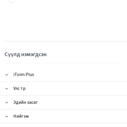
Сүүлд нэмэгдсэн
iToim Plus
Улс төр
Эдийн засаг
Нийгэм