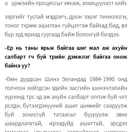
o үржлийн процессыг хянаж, зохицуулалт хийх
зэргийг тусгай мэдрэгч, дрон зэрэг технологи,
тоног төхөөрөмж ашиглан гүйцэтгэж байхад бид, өвөл
бүр зуд яриад суугаад байж болохгүй биздээ.
-Ер нь таны ярьж байгаа шиг мал аж ахуйн
салбарт өгч буй төрийн дэмжлэг байгаа онож
байна уу?
-Өмнө дурдсан Шинэ Зеландад 1984-1990 онд
голчлон хийгдсэн эдийн засгийн шинэчлэлийн
хүрээнд төрөөс хөдөө аж ахуйн салбарт олгож буй чөлөөт
өрсөлдөөн, бүтээгдэхүүний ашиг шимийг сааруулж
буй зохисгүй татаасыг бууруулж зөвхөн
шаардлагатай, ирээдүйд ашигтай, эрсдэл