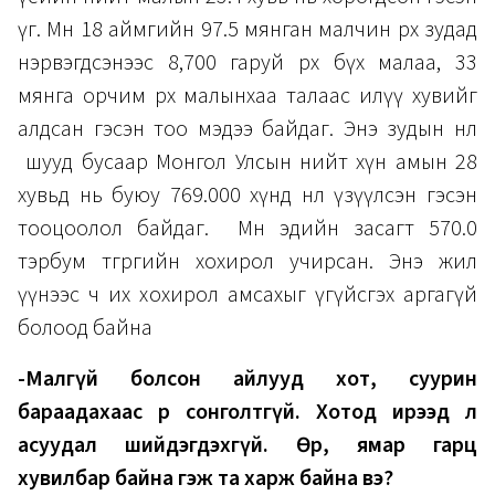
үг. Мөн 18 аймгийн 97.5 мянган малчин өрх зудад
нэрвэгдсэнээс 8,700 гаруй өрх бүх малаа, 33
мянга орчим өрх малынхаа талаас илүү хувийг
алдсан гэсэн тоо мэдээ байдаг. Энэ зудын нөлөө
шууд бусаар Монгол Улсын нийт хүн амын 28
хувьд нь буюу 769.000 хүнд нөлөө үзүүлсэн гэсэн
тооцоолол байдаг. Мөн эдийн засагт 570.0
тэрбум төгрөгийн хохирол учирсан. Энэ жил
үүнээс ч их хохирол амсахыг үгүйсгэх аргагүй
болоод байна
-Малгүй болсон айлууд хот, суурин
бараадахаас өөр сонголтгүй. Хотод ирээд л
асуудал шийдэгдэхгүй. Өөр, ямар гарц
хувилбар байна гэж та харж байна вэ?