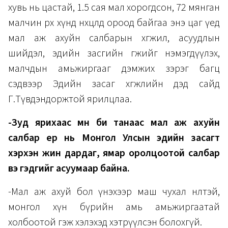
хувь нь цастай, 1.5 сая мал хорогдсон, 72 мянган
малчин өрх хүнд нөхцөлд ороод байгаа энэ цаг үед
мал аж ахуйн салбарын хөгжил, асуудлын
шийдэл, эдийн засгийн өгөөжийг нэмэгдүүлэх,
малчдын амьжиргааг дэмжих зэрэг багц
сэдвээр Эдийн засаг хөгжлийн дэд сайд
Г.Түвдэндоржтой ярилцлаа.
-Зуд ярихаас өмнө би танаас мал аж ахуйн
салбар ер нь Монгол Улсын эдийн засагт
хэрхэн жин дардаг, ямар оролцоотой салбар
вэ гэдгийг асуумаар байна.
-Мал аж ахуй бол үнэхээр маш чухал нөлөөтэй,
монгол хүн бүрийн амь амьжиргаатай
холбоотой гэж хэлэхэд хэтрүүлсэн болохгүй.