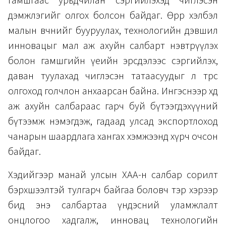
гамшгаас урьдчилан сэргийлэхэд чиглэсэн
дэмжлэгийг олгох болсон байдаг. Өөрөөр хэлбэл
малын өвчнийг бууруулах, технологийн дэвшил
инновацыг мал аж ахуйн салбарт нэвтрүүлэх
болон гамшгийн үеийн эрсдэлээс сэргийлэх,
даван туулахад чиглэсэн татаасуудыг л төрөөс
олгоход голчлон анхаарсан байна. Ингэснээр хөдөө
аж ахуйн салбараас гарч буй бүтээгдэхүүний
бүтээмж нэмэгдэж, гадаад улсад экспортлоход
чанарын шаардлага хангах хэмжээнд хүрч очсон
байдаг.
Хэдийгээр манай улсын ХАА-н салбар сорилт
бэрхшээлтэй тулгарч байгаа боловч тэр хэрээр
бид энэ салбартаа үндэсний уламжлалт
онцлогоо хадгалж, инновац технологийн