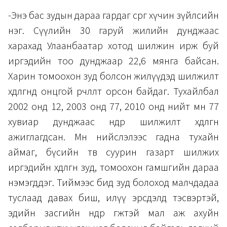
-Энэ бас зудын дараа гардаг сөрөг хүчин зүйлсийн
нэг. Сүүлийн 30 гаруй жилийн дунджаас
харахад Улаанбаатар хотод шилжин ирж буй
иргэдийн тоо дунджаар 22,6 мянга байсан.
Харин томоохон зуд болсон жилүүдэд шилжилт
хөдөлгөөнд онцгой өөрчлөлт орсон байдаг. Тухайлбал
2002 онд 12, 2003 онд 77, 2010 онд нийт мөн 77
хувиар дунджаас өндөр шилжилт хөдөлгөөн
ажиглагдсан. Мөн нийслэлээс гадна тухайн
аймаг, бүсийн төв суурин газарт шилжих
иргэдийн хөдөлгөөн зуд, томоохон гамшгийн дараа
нэмэгддэг. Тиймээс бид зуд болоход малчдадаа
туслаад давах биш, илүү эрсдэлд тэсвэртэй,
эдийн засгийн өндөр өгөөжтэй мал аж ахуйн