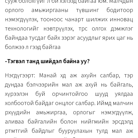
сууж болохгүйг л би хэлээд байгаа юм. Малчдын
орлого амьжиргааны түвшинг бодитоор
нэмэгдүүлэх, тооноос чанарт шилжих инновац
технологийг нэвтрүүлэх, төрөөс олгох дэмжлэг
байндаа тусдаг байх зэрэг асуудлыг ярих цаг нь
болжээ л гээд байгаа
-Тэгвэл танд шийдэл байна уу?
Нэгдүгээрт: Манай хөдөө аж ахуйн салбар, тэр
дундаа бэлчээрийн мал аж ахуй нь байгаль,
хүрээлэн буй орчинтойгоо шууд уялдаа
холбоотой байдаг онцлог салбар. Иймд малчин
өрхүүдийн амьжиргаа, орлогыг нэмэгдүүлж,
аливаа байгалийн болон нийгмийн эрсдэлд
өртөмтгий байдлыг бууруулахын тулд мал аж