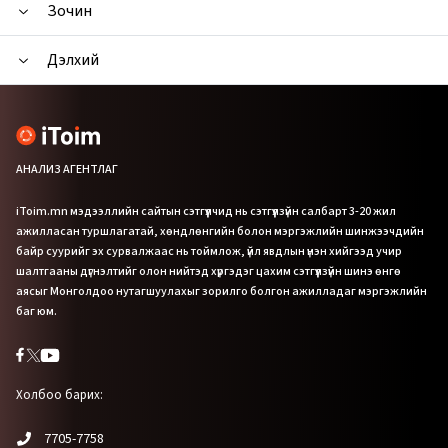
Зочин
Дэлхий
АНАЛИЗ АГЕНТЛАГ
iToim.mn мэдээллийн сайтын сэтгүүлчид нь сэтгүүлзүйн салбарт 3-20 жил
ажилласан туршлагатай, хөндлөнгийн болон мэргэжлийн шинжээчдийн
байр суурийг эх сурвалжаас нь тоймлож, үйл явдлын үнэн хийгээд учир
шалтгааны дүгнэлтийг олон нийтэд хүргэдэг цахим сэтгүүлзүйн шинэ өнгө
аясыг Монголдоо нутагшуулахыг зорилго болгон ажилладаг мэргэжлийн
баг юм.
Холбоо барих:
7705-7758