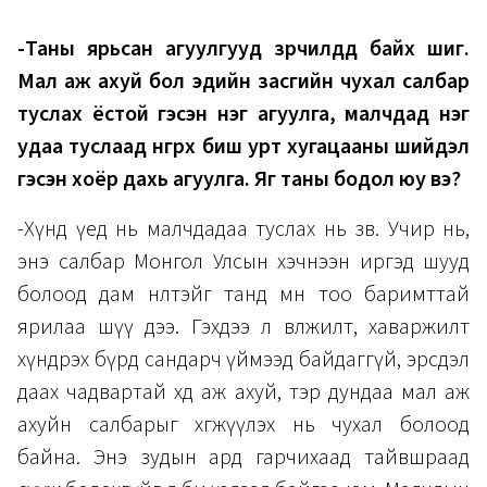
-Таны ярьсан агуулгууд зөрчилдөөд байх шиг.
Мал аж ахуй бол эдийн засгийн чухал салбар
туслах ёстой гэсэн нэг агуулга, малчдад нэг
удаа туслаад өнгөрөх биш урт хугацааны шийдэл
гэсэн хоёр дахь агуулга. Яг таны бодол юу вэ?
-Хүнд үед нь малчдадаа туслах нь зөв. Учир нь,
энэ салбар Монгол Улсын хэчнээн иргэд шууд
болоод дам нөлөөтэйг танд өмнө тоо баримттай
ярилаа шүү дээ. Гэхдээ л өвөлжилт, хаваржилт
хүндрэх бүрд сандарч үймээд байдаггүй, эрсдэл
даах чадвартай хөдөө аж ахуй, тэр дундаа мал аж
ахуйн салбарыг хөгжүүлэх нь чухал болоод
байна. Энэ зудын ард гарчихаад тайвшраад