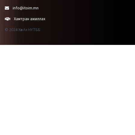
info@itoim.mn
Хамтран ажиллах
© 2024 Хөх Ах НҮТББ