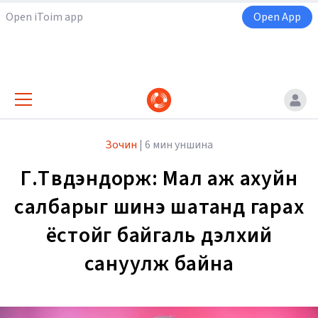
Open iToim app
Open App
Зочин
|
6 мин уншина
Г.Түвдэндорж: Мал аж ахуйн
салбарыг шинэ шатанд гарах
ёстойг байгаль дэлхий
сануулж байна