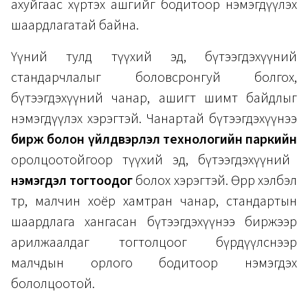
ахуйгаас хүртэх ашгийг
бодитоор
нэмэгдүүлэх
шаардлагатай байна.
Үүний тулд түүхий эд, бүтээгдэхүүний
стандарчлалыг боловсронгуй болгох,
бүтээгдэхүүний чанар, ашигт шимт байдлыг
нэмэгдүүлэх хэрэгтэй. Чанартай бүтээгдэхүүнээ
бирж болон үйлдвэрлэл технологийн паркийн
оролцоотойгоор түүхий эд, бүтээгдэхүүний
нэмэгдэл тогтоодог
болох хэрэгтэй. Өөрөөр хэлбэл
төр, малчин хоёр хамтран чанар, стандартын
шаардлага хангасан бүтээгдэхүүнээ биржээр
арилжаалдаг тогтолцоог бүрдүүлснээр
малчдын орлого бодитоор нэмэгдэх
бололцоотой.