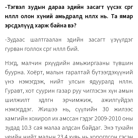
-Тэгвэл зудын дараа эдийн засагт үүсэх сөрөг
нөлөөлөл олон хүний амьдралд нөлөөлөх нь. Та ямар
эрсдэлүүд харж байна вэ?
-Зудаас шалтгаалан эдийн засагт үзүүлдэг
гурван голлох сөрөг нөлөөлөл бий.
Нэгд, малчин өрхүүдийн амьжиргааны түвшин
буурна. Хоёрт, малын гаралтай бүтээгдэхүүний
үнэ нэмэгдэж, нийт улсын ядууралд нөлөөлнө.
Гуравт, хот суурин газар руу чиглэсэн хүн амын
шилжилт хөдөлгөөн эрчимжиж, ажилгүйдэл
нэмэгддэг. Жишээ нь, сүүлийн 30 жилээс
хамгийн хохирол их амссан гэдэг 2009-2010 оны
зудад 10.3 сая малаа алдсан байдаг. Энэ тухайн
үеийн нийт малын 23.4 хувь нь хорогдсон гэсэн