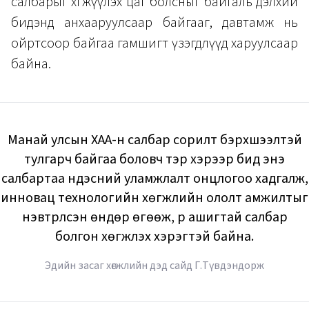
салбарыг хөгжүүлэх цаг болсныг байгаль дэлхий
бидэнд анхааруулсаар байгааг, давтамж нь
ойртсоор байгаа гамшигт үзэгдлүүд харуулсаар
байна.
Манай улсын ХАА-н салбар сорилт бэрхшээлтэй
тулгарч байгаа боловч тэр хэрээр бид энэ
салбартаа үндэсний уламжлалт онцлогоо хадгалж,
инновац технологийн хөгжлийн ололт амжилтыг
нэвтрүүлсэн өндөр өгөөж, үр ашигтай салбар
болгон хөгжүүлэх хэрэгтэй байна.
Эдийн засаг хөгжлийн дэд сайд Г.Түвдэндорж