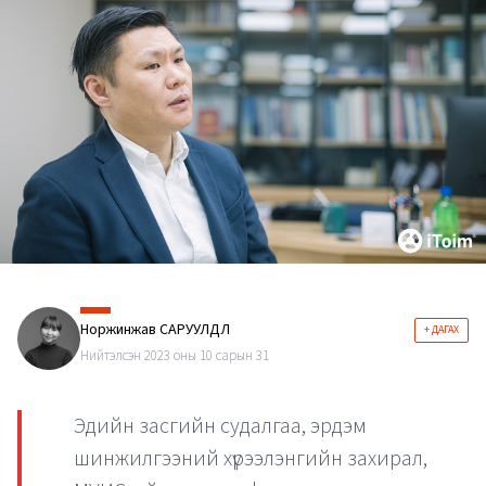
Норжинжав САРУУЛДӨЛ
+ ДАГАХ
Нийтэлсэн 2023 оны 10 сарын 31
Эдийн засгийн судалгаа, эрдэм
шинжилгээний хүрээлэнгийн захирал,