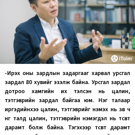
-Ирэх оны зардлын задаргааг харвал урсгал
зардал 80 хувийг эзэлж байна. Урсгал зардал
дотроо хамгийн их тэлсэн нь цалин,
тэтгэврийн зардал байгаа юм. Нэг талаар
иргэдийнхээ цалин, тэтгэврийг нэмэх нь зөв ч
нөгөө талд цалин, тэтгэврийн нэмэгдэл нь төсөвт
дарамт болж байна. Тэгэхээр төсөвт дарамт