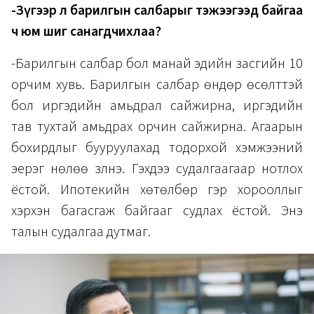
-Зүгээр л барилгын салбарыг тэжээгээд байгаа
ч юм шиг санагдчихлаа?
-Барилгын салбар бол манай эдийн засгийн 10
орчим хувь. Барилгын салбар өндөр өсөлттэй
бол иргэдийн амьдрал сайжирна, иргэдийн
тав тухтай амьдрах орчин сайжирна. Агаарын
бохирдлыг бууруулахад тодорхой хэмжээний
эерэг нөлөө үзүүлнэ. Гэхдээ судалгаагаар нотлох
ёстой. Ипотекийн хөтөлбөр гэр хорооллыг
хэрхэн багасгаж байгааг судлах ёстой. Энэ
талын судалгаа дутмаг.