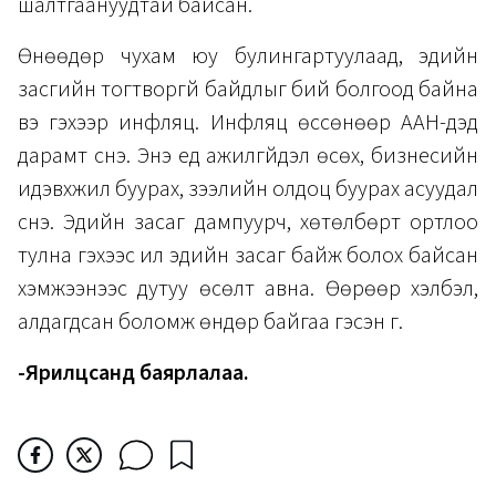
шалтгаануудтай байсан.
Өнөөдөр чухам юу булингартуулаад, эдийн
засгийн тогтворгүй байдлыг бий болгоод байна
вэ гэхээр инфляц. Инфляц өссөнөөр ААН-үүдэд
дарамт үүснэ. Энэ үед ажилгүйдэл өсөх, бизнесийн
идэвхжил буурах, зээлийн олдоц буурах асуудал
үүснэ. Эдийн засаг дампуурч, хөтөлбөрт ортлоо
тулна гэхээс илүү эдийн засаг байж болох байсан
хэмжээнээс дутуу өсөлт авна. Өөрөөр хэлбэл,
алдагдсан боломж өндөр байгаа гэсэн үг.
-Ярилцсанд баярлалаа.