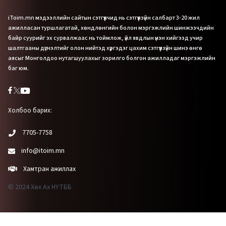
iToim.mn мэдээллийн сайтын сэтгүүлчид нь сэтгүүлзүйн салбарт 3-20 жил
ажилласан туршлагатай, хөндлөнгийн болон мэргэжлийн шинжээчдийн
байр суурийг эх сурвалжаас нь тоймлож, үйл явдлын үнэн хийгээд учир
шалтгааны дүгнэлтийг олон нийтэд хүргэдэг цахим сэтгүүлзүйн шинэ өнгө
аясыг Монголдоо нутагшуулахыг зорилго болгон ажилладаг мэргэжлийн
баг юм.
Холбоо барих:
7705-7758
info@itoim.mn
Хамтран ажиллах
© 2024 Хөх Ах НҮТББ