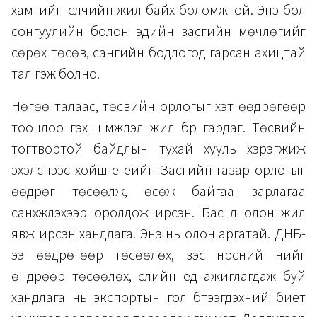
хамгийн сүүлчийн жил байх боломжтой. Энэ бол
сонгуулийн болон эдийн засгийн мөчлөгийг
сөрөх төсөв, сангийн бодлогод гарсан ахицтай
тал гэж болно.
Нөгөө талаас, төсвийн орлогыг хэт өөдрөгөөр
тооцлоо гэх шүүмжлэл жил бүр гардаг. Төсвийн
тогтвортой байдлын тухай хууль хэрэгжиж
эхэлснээс хойш үе үеийн Засгийн газар орлогыг
өөдрөг төсөөлж, өсөж байгаа зарлагаа
санхүүжүүлэхээр оролдож ирсэн. Бас л олон жил
явж ирсэн хандлага. Энэ нь олон аргатай. ДНБ-
ээ өөдрөгөөр төсөөлөх, зэс нүүрсний үнийг
өндрөөр төсөөлөх, сүүлийн үед ажиглагдаж буй
хандлага нь экспортын гол бүтээгдэхүүний биет