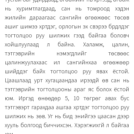
нь хуримтлагдаад, сан нь томроод хэдэн
жилийн дараагаас сангийн өгөөжөөс төсөв
ашиг шимээ хүртдэг, орлогын эх үүсвэрээ бүрдүүлдэг
тогтолцоо руу шилжих гээд байгаа боловч
хойшлуулаад л байна. Халамж, цалин,
тэтгэврийн нэмэгдлийг төсвөөс
цалинжуулахаас илүү сангийнхаа өгөөжөөр
шийддэг байх тогтолцоо руу явах ёстой.
Цаашлаад урт хугацаандаа ирээдүй өв сан нь
тэтгэврийн тогтолцооны араг яс болох ёстой
юм. Иргэд өнөөдөр 5, 10 төгрөг авах бус
тэтгэвэрт гарахдаа ашгаа хүртдэг тогтолцоо руу
шилжих нь зөв. Уг нь бид энийгээ цаасан дээр
хууль болгоод биччихсэн. Хэрэгжихгүй л байгаа