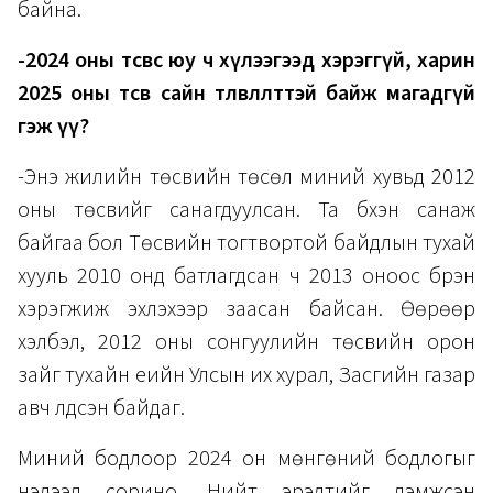
байна.
-2024 оны төсвөөс юу ч хүлээгээд хэрэггүй, харин
2025 оны төсөв сайн төлөвлөлттэй байж магадгүй
гэж үү?
-Энэ жилийн төсвийн төсөл миний хувьд 2012
оны төсвийг санагдуулсан. Та бүхэн санаж
байгаа бол Төсвийн тогтвортой байдлын тухай
хууль 2010 онд батлагдсан ч 2013 оноос бүрэн
хэрэгжиж эхлэхээр заасан байсан. Өөрөөр
хэлбэл, 2012 оны сонгуулийн төсвийн орон
зайг тухайн үеийн Улсын их хурал, Засгийн газар
авч үлдсэн байдаг.
Миний бодлоор 2024 он мөнгөний бодлогыг
нэлээд сорино. Нийт эрэлтийг дэмжсэн