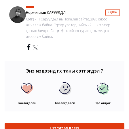
Норжинжав САРУУЛДӨЛ
+ ДАГАХ
Сэтгүүлч Н.Саруулдөл нь iToim.mn сайтад 2020 оноос
ажиллаж байна. Тэрээр улс төр, нийгмийн чиглэлээр
дагнан бичдэг. Сэтгүүл зүйн салбарт гурав дахь жилдээ
ажиллаж байна.
Энэ мэдээнд өгөх таны сэтгэгдэл ?
...
...
...
Таалагдсан
Таалагдаагүй
Зөв өнцөг
Сэтгэгдэл үлдээх