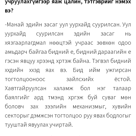
учруулахгүйгээр яаж цалин, тэтгэврийг нэмэх
вэ?
-Манай эдийн засаг уул уурхайд суурилсан. Уул
уурхайд суурилсан эдийн засаг нь
хязгаарлагдмал нөөцтэй учраас зөвхөн одоо
амьдарч байгаа бидний үе, бидний дараагийн үе
гэсэн явцуу хүрээнд хүртэж байна. Тэгвэл бидний
хүүхдийн хүүхэд яах вэ. Бид ийм ужгирсан
тогтолцооноос зайлсхийх ёстой.
Хавтгайруулсан халамж бол нэг талаар
баялгийг ард түмэнд хүргэж буй суваг мөн
боловч зах зээлийн механизмыг, хувийн
секторыг дэмжсэн тогтолцоо руу явах бодлогыг
тууштай явуулах учиртай.