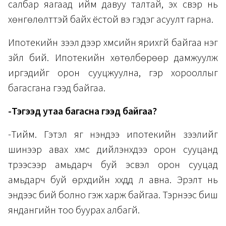
салбар яагаад ийм давуу талтай, эх үүсвэр нь
хөнгөлөлттэй байх ёстой вэ гэдэг асуулт гарна.
Ипотекийн зээл дээр хүмүүсийн ярихгүй байгаа нэг
зүйл бий. Ипотекийн хөтөлбөрөөр дамжуулж
иргэдийг орон сууцжуулна, гэр хорооллыг
багасгана гээд байгаа.
-Тэгээд утаа багасна гээд байгаа?
-Тийм. Гэтэл яг үнэндээ ипотекийн зээлийг
шинээр авах хүмүүс дийлэнхдээ орон сууцанд
түрээсээр амьдарч буй эсвэл орон сууцад
амьдарч буй өрхүүдийн хүүхдүүд л авна. Эрэлт нь
эндээс бий болно гэж харж байгаа. Тэрнээс биш
яндангийн тоо буурах албагүй.