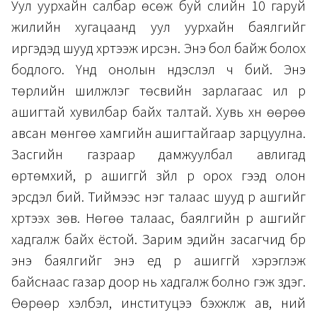
Уул уурхайн салбар өсөж буй сүүлийн 10 гаруй
жилийн хугацаанд уул уурхайн баялгийг
иргэдэд шууд хүртээж ирсэн. Энэ бол байж болох
бодлого. Үүнд онолын үндэслэл ч бий. Энэ
төрлийн шилжүүлэг төсвийн зарлагаас илүү үр
ашигтай хувилбар байх талтай. Хувь хүн өөрөө
авсан мөнгөө хамгийн ашигтайгаар зарцуулна.
Засгийн газраар дамжуулбал авлигад
өртөмхий, үр ашиггүй зүйл рүү орох гээд олон
эрсдэл бий. Тиймээс нэг талаас шууд үр ашгийг
хүртээх зөв. Нөгөө талаас, баялгийн үр ашгийг
хадгалж байх ёстой. Зарим эдийн засагчид бүр
энэ баялгийг энэ үед үр ашиггүй хэрэглэж
байснаас газар доор нь хадгалж болно гэж үздэг.
Өөрөөр хэлбэл, институцээ бэхжүүлж ав, үүний