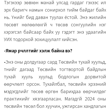
Тэгэхээр зөвхөн манай улсад гардаг гэхээс илүү
эрх баригч намын сонирхол тийм байдаг байх
нь. Үүнийг бид даван туулах ёстой. Энэ жилийн
төсөвт нөлөөлөхгүй ч төсөв сонгуулийн нэг
хэрэгсэл байсаар байх уу гэдэгт энэ удаагийн
УИХ тодорхой зохицуулалт хийсэн.
-Ямар өөрчлөлтийг хэлж байна вэ?
-
Энэ оны долдугаар сард Төсвийн тухай хуульд,
түүнийг дагаад Төсвийн тогтвортой байдлын
тухай хууль хуульд бодлогын дорвитой
өөрчлөлт орсон. Тухайлбал, төсвийн хүрээний
мэдэгдлийг төсөв өргөн барихдаа өөрчилдөг
практикийг хязгаарласан. Магадгүй 2024 оны
төсвийн төсөл бол хуучин, ужгирсан хандлагын