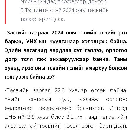
МУИС-ийн дэд профессор, доктор
Б.Түвшинтөгстэй 2024 оны төсвийн
талаар ярилцлаа.
-Засгийн газраас 2024 оны төсвийн төслийг өргөн
барьж, УИХ-ын чуулганаар хэлэлцэж байна.
Эдийн засагчид зардлаа хэт тэллээ, орлогоо
өөдрөгөөр төсөөллөө гэж анхааруулсаар байна. Таны
хувьд ирэх оны төсвийн төслийг ямархуу болсон
гэж үзэж байна вэ?
-Төсвийн зардал 22.3 хувиар өссөн байна.
Үүнийг хангахын тулд мэдээж орлогоо
өөдрөгөөр төсөөлөхөөр болчихдог. Ингээд
ДНБ-ий 2.8 хувь буюу 2.1 их наяд төгрөгийн
алдагдалтай төсвийн төсөл өргөн баригдсан.