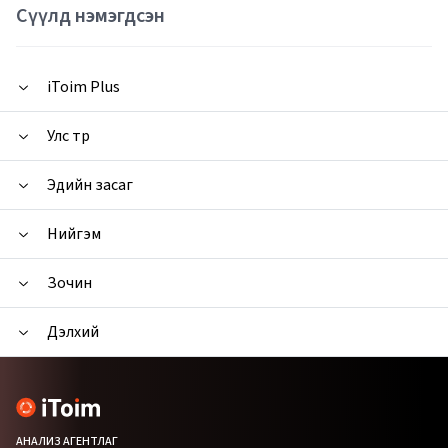
Сүүлд нэмэгдсэн
iToim Plus
Улс төр
Эдийн засаг
Нийгэм
Зочин
Дэлхий
АНАЛИЗ АГЕНТЛАГ