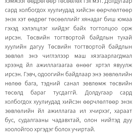
хэмжээг өөдрөгөөр төсөөлөх гэх мэт. Долдугаар
сард холбогдох хуулиудад хийсэн өөрчлөлтөөр
энэхүү хэт өөдрөг төсөөллийг хянадаг биш юмаа
гэхэд хэлэлцүүлэг хийдэг байх тогтолцоо орж
ирсэн. Төсвийн тогтвортой байдлын тухай
хуулийн дагуу Төсвийн тогтвортой байдлын
зөвлөл энэ чиглэлээр маш хязгаарлагдмал
хүрээнд үйл ажиллагаагаа өнөөг хүртэл явуулж
ирсэн. Гэвч, одоогийн байдлаар энэ зөвлөлийн
нөлөө бага, тэдний санал зөвлөмж төсвийн
төсөлд бараг тусдаггүй. Долдугаар сард
холбогдох хуулиудад хийсэн өөрчлөлтөөр энэхүү
зөвлөлийн үйл ажиллагаа илүү хүчирхэг, хараат
бус, судалгааны чадавхтай, олон нийтэд дуу
хоолойгоо хүргэдэг болох учиртай.