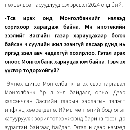
нөхцөлдсөн асуудлууд үүсэх эрсдэл 2024 онд бий.
-Төсөв ирэх онд Монголбанкийг нэлээд
сорихоор харагдаж байна. Мөн ипотекийн
зээлийг Засгийн газар хариуцахаар болж
байсан ч сүүлийн жил эзэнгүй явсаар дунд нь
иргэд зээл авч чадахгүй хохирлоо. Гэтэл ирэх
оноос Монголбанк хариуцах юм байна. Гэвч эх
үүсвэр тодорхойгүй?
-Өмнөх шигээ Монголбанкны эх үүсвэр гаргавал
Монголбанк бүр л хүнд байдалд орно. Дээр
хэлсэнчлэн Засгийн газрын зарлагын тэлэлт
инфляц хөөрөгдөнө. Иймд мөнгөний бодлогыг
хатууруулж зорилтот хэмжээнд барина гэсэн дүр
зурагтай байгаад байдаг. Гэтэл үүн дээр нэмээд