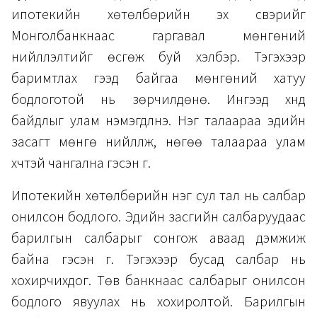
ипотекийн хөтөлбөрийн эх үүсвэрийг
Монголбанкнаас гаргавал мөнгөний
нийлүүлэлтийг өсгөж буй хэлбэр. Тэгэхээр
баримтлах гээд байгаа мөнгөний хатуу
бодлоготой нь зөрчилдөнө. Ингээд хүнд
байдлыг улам нэмэгдүүлнэ. Нэг талаараа эдийн
засагт мөнгө нийлүүлж, нөгөө талаараа улам
хүчтэй чангална гэсэн үг.
Ипотекийн хөтөлбөрийн нэг сул тал нь салбар
онилсон бодлого. Эдийн засгийн салбаруудаас
барилгын салбарыг сонгож аваад дэмжиж
байна гэсэн үг. Тэгэхээр бусад салбар нь
хохирчихдог. Төв банкнаас салбарыг онилсон
бодлого явуулах нь хохиролтой. Барилгын