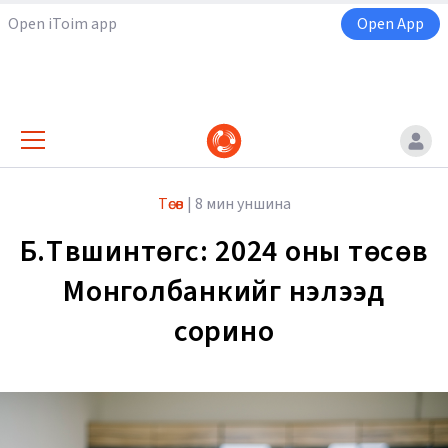
Open iToim app
Open App
Төсөв
|
8 мин уншина
Б.Түвшинтөгс: 2024 оны төсөв
Монголбанкийг нэлээд
сорино