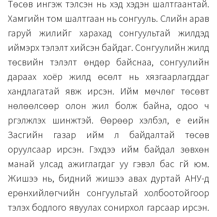
Төсөв ингэж тэлсэн нь хэд хэдэн шалтгаантай.
Хамгийн том шалтгаан нь сонгууль. Сүүлийн арав
гаруй жилийг харахад сонгуультай жилүүдэд
иймэрхүү тэлэлт хийсэн байдаг. Сонгуулийн жилд
төсвийн тэлэлт өндөр байснаа, сонгуулийн
дараах хоёр жилд өсөлт нь хязгаарлагддаг
хандлагатай явж ирсэн. Ийм мөчлөг төсөвт
нөлөөлсөөр олон жил болж байна, одоо ч
үргэлжлэх шинжтэй. Өөрөөр хэлбэл, үе үеийн
Засгийн газар ийм л байдалтай төсөв
оруулсаар ирсэн. Гэхдээ ийм байдал зөвхөн
манай улсад ажиглагдаг уу гэвэл бас үгүй юм.
Жишээ нь, бидний жишээ авах дуртай АНУ-д
ерөнхийлөгчийн сонгуультай холбоотойгоор
тэлэх бодлого явуулах сонирхол гарсаар ирсэн.