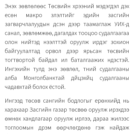
Энэхүү зөвлөлөөс Төсвийн хүрээний мэдэгдэл дэх
есөн макро үзүүлэлтийг эдийн засгийн
загварчлалуудын үдсэн дээр таамаглаж УИХ-д
санал, зөвлөмжөө, дагалдах тооцоо судалгаагаа
олон нийтэд нээлттэй оруулж ирдэг зохион
байгуулалтад орвол дээр ярьсан төсвийн
тогтвортой байдал илүү баталгаажих үндэстэй.
Ингэхийн тулд энэ зөвлөл, түүний судалгааны
алба Монголбанктай дүйцэхүйц судалгааны
чадавхтай болох ёстой.
Ингээд төсөв сангийн бодлогыг ерөнхийд нь
харахаар Засгийн газар төсвөө оруулж ирэхдээ
өмнөх хандлагаар оруулж ирлээ, дараа жилээс
тоглоомын дүрэм өөрчлөгдөнө гэж найдаж