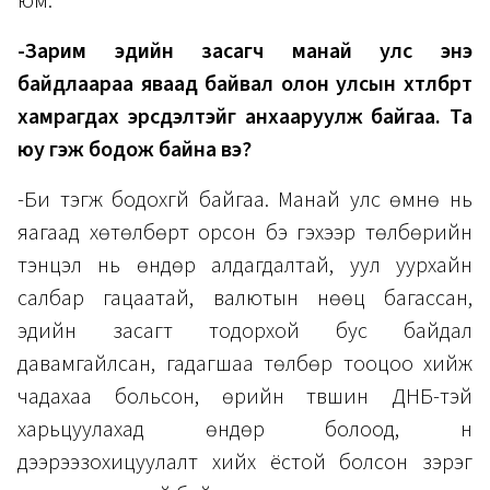
юм.
-Зарим эдийн засагч манай улс энэ
байдлаараа яваад байвал олон улсын хөтөлбөрт
хамрагдах эрсдэлтэйг анхааруулж байгаа. Та
юу гэж бодож байна вэ?
-Би тэгж бодохгүй байгаа. Манай улс өмнө нь
яагаад хөтөлбөрт орсон бэ гэхээр төлбөрийн
тэнцэл нь өндөр алдагдалтай, уул уурхайн
салбар гацаатай, валютын нөөц багассан,
эдийн засагт тодорхой бус байдал
давамгайлсан, гадагшаа төлбөр тооцоо хийж
чадахаа больсон, өрийн түвшин ДНБ-тэй
харьцуулахад өндөр болоод, үүн
дээрээзохицуулалт хийх ёстой болсон зэрэг