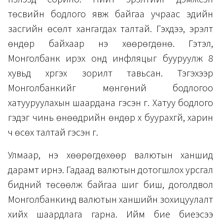
төсвийн бодлого явж байгаа учраас эдийн
засгийн өсөлт хангагдах талтай. Гэхдээ, эрэлт
өндөр байхаар үнэ хөөрөгдөнө. Гэтэл,
Монголбанк ирэх онд инфляцыг бууруулж 8
хувьд хүргэх зорилт тавьсан. Тэгэхээр
Монголбанкийг мөнгөний бодлогоо
хатууруулахын шаардана гэсэн үг. Хатуу бодлого
гэдэг чинь өнөөдрийн өндөр хүү буурахгүй, харин
ч өсөх талтай гэсэн үг.
Улмаар, үнэ хөөрөгдөхөөр валютын ханшид
дарамт ирнэ. Гадаад валютын дотогшлох урсгал
бидний төсөөлж байгаа шиг биш, доголдвол
Монголбанкинд валютын ханшийн зохицуулалт
хийх шаардлага гарна. Ийм бие биеэсээ