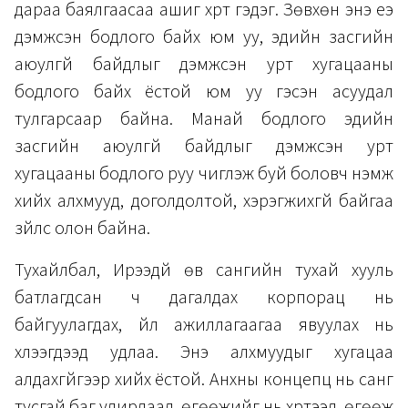
дараа баялгаасаа ашиг хүрт гэдэг. Зөвхөн энэ үеэ
дэмжсэн бодлого байх юм уу, эдийн засгийн
аюулгүй байдлыг дэмжсэн урт хугацааны
бодлого байх ёстой юм уу гэсэн асуудал
тулгарсаар байна. Манай бодлого эдийн
засгийн аюулгүй байдлыг дэмжсэн урт
хугацааны бодлого руу чиглэж буй боловч нэмж
хийх алхмууд, доголдолтой, хэрэгжихгүй байгаа
зүйлс олон байна.
Тухайлбал, Ирээдүй өв сангийн тухай хууль
батлагдсан ч дагалдах корпорац нь
байгуулагдах, үйл ажиллагаагаа явуулах нь
хүлээгдээд удлаа. Энэ алхмуудыг хугацаа
алдахгүйгээр хийх ёстой. Анхны концепц нь санг
тусгай баг удирдаад, өгөөжийг нь хүртээд, өгөөж