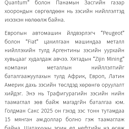
Quantum” болон Панамын Засгийн газар
хоорондын сөргөлдөөн нь зэсийн нийлүүлэлтэд
ихээхэн нөлөөлж байна.
Европын автомашин үйлдвэрлэгч “Peugeot”
болон “Fiat” цахилгаан машиндаа металл
нийлүүлэхийн тулд Аргентины зэсийн уурхайн
хувьцааг худалдаж авчээ. Хятадын “Zijin Mining”
компани металлын нийлүүлэлтийг
баталгаажуулахын тулд Африк, Европ, Латин
Америк дахь зэсийн төслүүдэд хөрөнгө оруулалт
хийдэг. Энэ нь Трафигурагийн зэсийн үнийн
таамаглал зөв байж магадгүйн баталгаа юм.
Голдман Сакс 2025 он гэхэд зэс тонн тутамдаа
15 мянган ам.доллар болно гэж таамаглаж
байна. Шатахууны эрин үед нефтийн үнэ өсөж