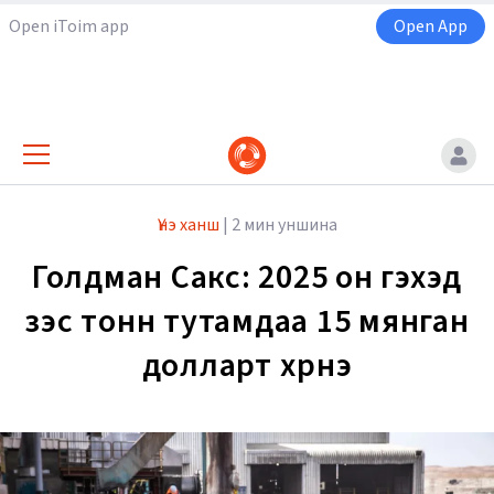
Open iToim app
Open App
Үнэ ханш
|
2 мин уншина
Голдман Сакс: 2025 он гэхэд
зэс тонн тутамдаа 15 мянган
долларт хүрнэ