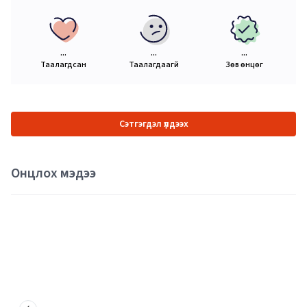
...
...
...
Таалагдсан
Таалагдаагүй
Зөв өнцөг
Сэтгэгдэл үлдээх
Онцлох мэдээ