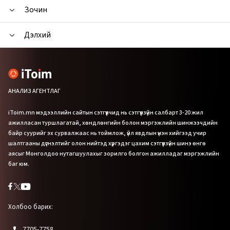
Зочин
Дэлхий
АНАЛИЗ АГЕНТЛАГ
iToim.mn мэдээллийн сайтын сэтгүүлчид нь сэтгүүлзүйн салбарт 3-20 жил
ажилласан туршлагатай, хөндлөнгийн болон мэргэжлийн шинжээчдийн
байр суурийг эх сурвалжаас нь тоймлож, үйл явдлын үнэн хийгээд учир
шалтгааны дүгнэлтийг олон нийтэд хүргэдэг цахим сэтгүүлзүйн шинэ өнгө
аясыг Монголдоо нутагшуулахыг зорилго болгон ажилладаг мэргэжлийн
баг юм.
Холбоо барих:
7705-7758