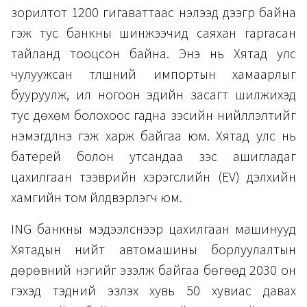
зорилтот 1200 гигаваттаас нэлээд дээгүүр байна
гэж тус банкны шинжээчид саяхан гаргасан
тайланд тооцсон байна. Энэ нь Хятад улс
чулуужсан түлшний импортын хамаарлыг
бууруулж, илүү ногоон эдийн засагт шилжихэд
тус дөхөм болохоос гадна зэсийн нийлүүлэлтийг
нэмэгдүүлнэ гэж харж байгаа юм. Хятад улс нь
батерей болон утсандаа зэс ашигладаг
цахилгаан тээврийн хэрэгслийн (EV) дэлхийн
хамгийн том үйлдвэрлэгч юм.
ING банкны мэдээлснээр цахилгаан машинууд
Хятадын нийт автомашины борлуулалтын
дөрөвний нэгийг эзэлж байгаа бөгөөд 2030 он
гэхэд тэдний эзлэх хувь 50 хувиас давах