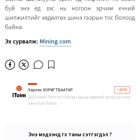
буй энэ үед зэс нь ногоон эрчим хүчний
шилжилтийг хөдөлгөх шинэ газрын тос болоод
байна.
Эх сурвалж:
Mining.com
Хэрлэн ЗОРИГТБААТАР
+ ДАГАХ
2023 оноос iToim.mn сайтад гадаад мэдээний орчуулагчаар
ажиллаж байна.
Энэ мэдээнд өгөх таны сэтгэгдэл ?