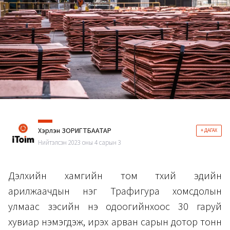
Хэрлэн ЗОРИГТБААТАР
+ ДАГАХ
Нийтэлсэн 2023 оны 4 сарын 3
Дэлхийн хамгийн том түүхий эдийн
арилжаачдын нэг Трафигура хомсдолын
улмаас зэсийн үнэ одоогийнхоос 30 гаруй
хувиар нэмэгдэж, ирэх арван сарын дотор тонн