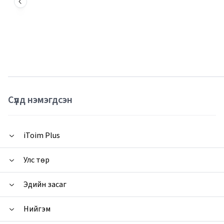
Сүүлд нэмэгдсэн
iToim Plus
Улс төр
Эдийн засаг
Нийгэм