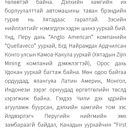
төлөвтэй байна. Дэлхийн хамгийн их
борлуулалттай автомашины таван брэндийн
гурав нь Хятадаас гаралтай. Зэсийн
нийлүүлэлтийг нэмэгдүүлэх хэдэн шинэ уурхай бий.
Үүнд, Перу дахь “Anglo American” компанийн
“Quellaveco” уурхай, Бүгд Найрамдах Ардчилсан
Конго улсын Камоа-Какула уурхай (Хятадын Zijin
Mining компаний дэмжлэгтэй), Орос дахь
Удокан уурхай багтаж байна. Мөн одоо байгаа
ордуудад, ялангуяа Латин Америк, Монгол,
Индонези зэрэг орнуудад өргөтгөлийн төслүүд
хэрэгжиж байна. Гэхдээ Чили дэх хүдрийн
агууламж буурсан, дэлхийн хамгийн том зэс
үйлдвэрлэгч Перугийн нийгмийн эмх
замбараагүй байдал, Канадын уурхайчин “First