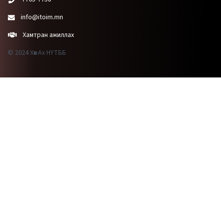
info@itoim.mn
Хамтран ажиллах
© 2024 Хөх Ах НҮТББ