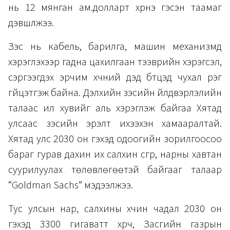
нь 12 мянган ам.долларт хүрнэ гэсэн таамаг
дэвшүүлжээ.
Зэс нь кабель, барилга, машин механизмд
хэрэглэхээр гадна цахилгаан тээврийн хэрэгсэл,
сэргээгдэх эрчим хүчний дэд бүтцэд чухал үүрэг
гүйцэтгэж байна. Дэлхийн зэсийн үйлдвэрлэлийн
талаас илүү хувийг аль хэрэглэж байгаа Хятад
улсаас зэсийн эрэлт ихээхэн хамааралтай.
Хятад улс 2030 он гэхэд одоогийн зорилгоосоо
бараг гурав дахин их салхин үүсгүүр, нарны хавтан
суурилуулах төлөвлөгөөтэй байгааг талаар
“Goldman Sachs” мэдээлжээ.
Тус улсын нар, салхины хүчин чадал 2030 он
гэхэд 3300 гигаватт хүрч, Засгийн газрын