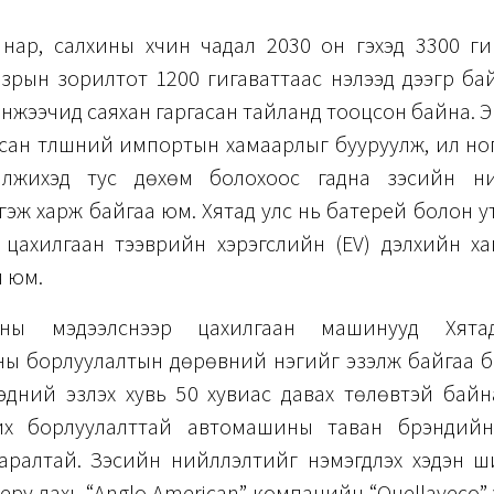
нар, салхины хүчин чадал 2030 он гэхэд 3300 гиг
зрын зорилтот 1200 гигаваттаас нэлээд дээгүүр ба
жээчид саяхан гаргасан тайланд тооцсон байна. Э
сан түлшний импортын хамаарлыг бууруулж, илүү н
лжихэд тус дөхөм болохоос гадна зэсийн ний
э гэж харж байгаа юм. Хятад улс нь батерей болон у
 цахилгаан тээврийн хэрэгслийн (EV) дэлхийн х
ч юм.
ны мэдээлснээр цахилгаан машинууд Хят
ы борлуулалтын дөрөвний нэгийг эзэлж байгаа б
тэдний эзлэх хувь 50 хувиас давах төлөвтэй байн
их борлуулалттай автомашины таван брэндийн
аралтай. Зэсийн нийлүүлэлтийг нэмэгдүүлэх хэдэн 