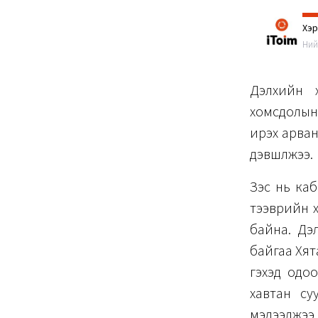
Хэ
Ний
Дэлхийн 
хомсдолын
ирэх арван
дэвшүүлжээ.
Зэс нь каб
тээврийн хэ
байна. Дэл
байгаа Хят
гэхэд одоо
хавтан су
мэдээлжээ.