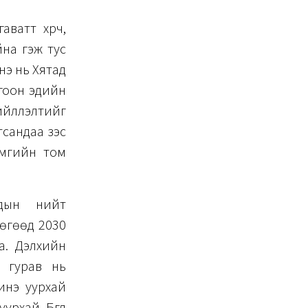
аватт хүрч,
йна гэж тус
нэ нь Хятад
огоон эдийн
лүүлэлтийг
тсандаа зэс
амгийн том
адын нийт
өгөөд 2030
а. Дэлхийн
 гурав нь
шинэ уурхай