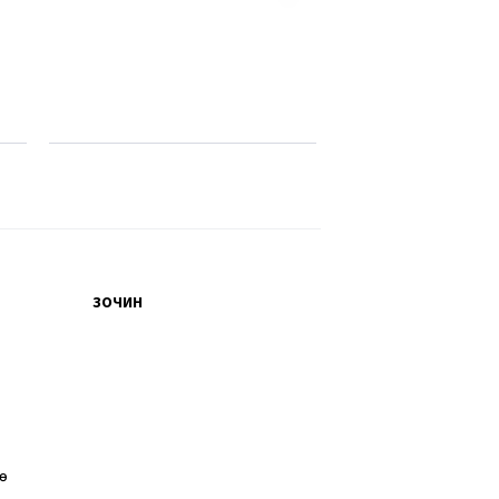
ЗОЧИН
өө