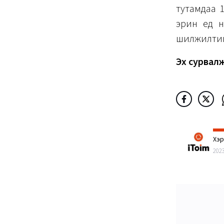
тутамдаа 
эрин үед 
шилжилтий
Эх сурвал
Хэ
202