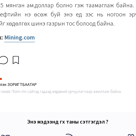
15 мянган ам.доллар болно гэж таамаглаж байна.
нефтийн үнэ өсөж буй энэ үед зэс нь ногоон эр
г хөдөлгөх шинэ газрын тос болоод байна.
ж:
Mining.com
рлэн ЗОРИГТБААТАР
3 оноос iToim.mn сайтад гадаад мэдээний орчуулагчаар ажиллаж байна.
Энэ мэдээнд өгөх таны сэтгэгдэл ?