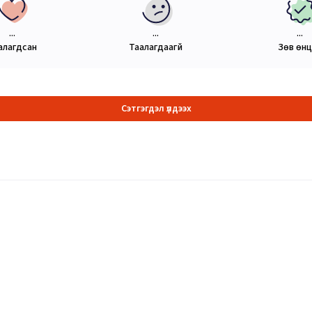
...
...
...
алагдсан
Таалагдаагүй
Зөв өн
Сэтгэгдэл үлдээх