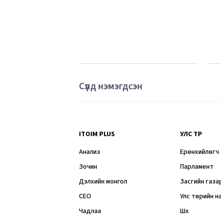
Сүүлд нэмэгдсэн
ITOIM PLUS
УЛС ТӨР
Анализ
Ерөнхийлөгч
Зочин
Парламент
Дэлхийн монгол
Засгийн газа
CEO
Улс төрийн н
Чадлаа
Шүүх