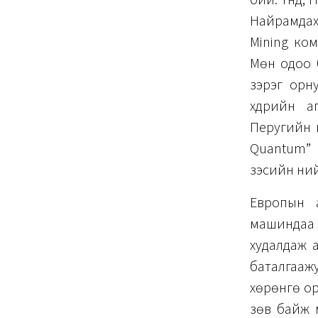
бий. Үүнд,
Найрамдах
Mining ко
Мөн одоо 
зэрэг орн
хүдрийн а
Перугийн 
Quantum” 
зэсийн ний
Европын а
машиндаа м
худалдаж а
баталгаажу
хөрөнгө ор
зөв байж м