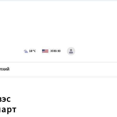
18
°C
3593.93
лхий
зэс
ларт