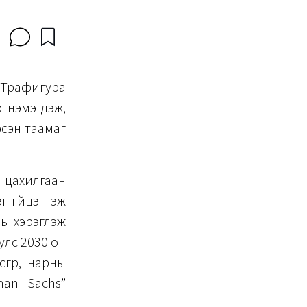
Трафигура
 нэмэгдэж,
эсэн таамаг
а цахилгаан
эг гүйцэтгэж
ль хэрэглэж
улс 2030 он
гүүр, нарны
man Sachs”