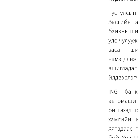
Тус улсын 
Засгийн га
банкны шин
улс чулууж
засагт ши
нэмэгдүүлн
ашигладаг
үйлдвэрлэг
ING банк
автомашин
он гэхэд 
хамгийн 
Хятадаас г