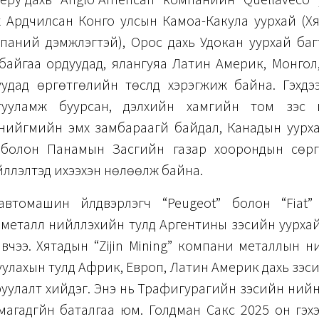
 Перу дахь “Anglo American” компанийн “Quellaveco” у
 Ардчилсан Конго улсын Камоа-Какула уурхай (Хят
мпаний дэмжлэгтэй), Орос дахь Удокан уурхай баг
байгаа ордуудад, ялангуяа Латин Америк, Монгол
уудад өргөтгөлийн төслүүд хэрэгжиж байна. Гэхдэ
гууламж буурсан, дэлхийн хамгийн том зэс ү
нийгмийн эмх замбараагүй байдал, Канадын уурхай
болон Панамын Засгийн газар хоорондын сөрг
лүүлэлтэд ихээхэн нөлөөлж байна.
втомашин үйлдвэрлэгч “Peugeot” болон “Fiat”
еталл нийлүүлэхийн тулд Аргентины зэсийн уурха
вчээ. Хятадын “Zijin Mining” компани металлын ни
улахын тулд Африк, Европ, Латин Америк дахь зэсий
уулалт хийдэг. Энэ нь Трафигурагийн зэсийн үний
агадгүйн баталгаа юм. Голдман Сакс 2025 он гэх