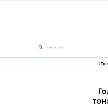
iToi
Го
тон