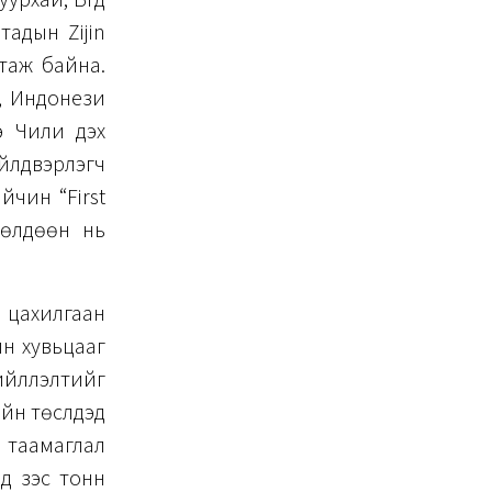
урхай, Бүгд
адын Zijin
таж байна.
, Индонези
э Чили дэх
йлдвэрлэгч
чин “First
өлдөөн нь
 цахилгаан
йн хувьцааг
йлүүлэлтийг
н төслүүдэд
н таамаглал
эд зэс тонн