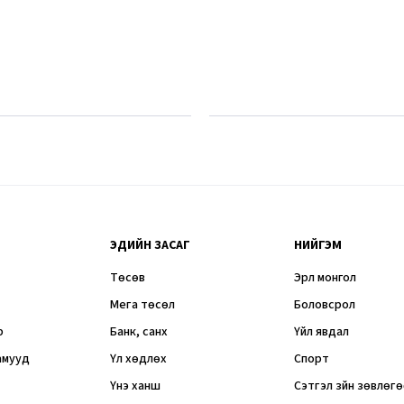
ЭДИЙН ЗАСАГ
НИЙГЭМ
Төсөв
Эрүүл монгол
Мега төсөл
Боловсрол
р
Банк, санхүү
Үйл явдал
амууд
Үл хөдлөх
Спорт
Үнэ ханш
Сэтгэл зүйн зөвлөг