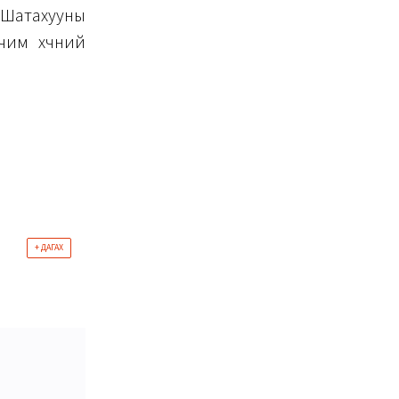
 Шатахууны
чим хүчний
+ ДАГАХ