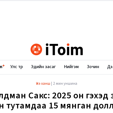
+
m
Улс төр
Эдийн засаг
Нийгэм
Зочин
Дэ
Үнэ ханш
|
2 мин уншина
лдман Сакс: 2025 он гэхэд 
н тутамдаа 15 мянган дол