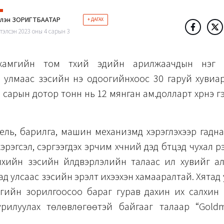
рлэн ЗОРИГТБААТАР
+ ДАГАХ
тэлсэн 2023 оны 4 сарын 3
хамгийн том түүхий эдийн арилжаачдын нэг 
 улмаас зэсийн үнэ одоогийнхоос 30 гаруй хувиар
 сарын дотор тонн нь 12 мянган ам.долларт хүрнэ г
ель, барилга, машин механизмд хэрэглэхээр гадн
рэгсэл, сэргээгдэх эрчим хүчний дэд бүтцэд чухал үүр
хийн зэсийн үйлдвэрлэлийн талаас илүү хувийг а
ад улсаас зэсийн эрэлт ихээхэн хамааралтай. Хятад 
гийн зорилгоосоо бараг гурав дахин их салхин үүс
урилуулах төлөвлөгөөтэй байгааг талаар “Gold